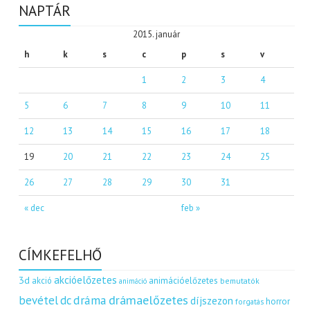
NAPTÁR
2015. január
h
k
s
c
p
s
v
1
2
3
4
5
6
7
8
9
10
11
12
13
14
15
16
17
18
19
20
21
22
23
24
25
26
27
28
29
30
31
« dec
feb »
CÍMKEFELHŐ
akcióelőzetes
3d
akció
animációelőzetes
bemutatók
animáció
dráma
drámaelőzetes
bevétel
dc
díjszezon
horror
forgatás