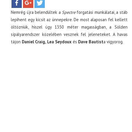
Nemrég újra belendültek a
Spectre
forgatási munkálatai, a stáb
TOP10
lepihent egy kicsit az ünnepekre. De most alaposan fel kellett
öltözniük, hiszel úgy 1350 méter magasságban, a Sölden
KULISSZA
sípályarendszer közelében vesznek fel jeleneteket. A havas
tájon
Daniel Craig, Lea Seydoux
és
Dave Bautist
a vigyorog.
CIKK
PÓLÓ RENDELÉS