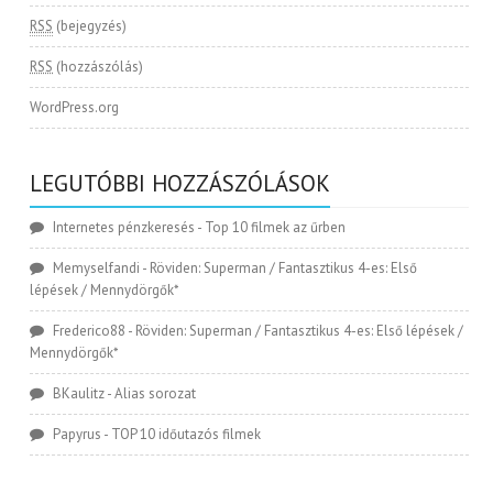
RSS
(bejegyzés)
RSS
(hozzászólás)
WordPress.org
LEGUTÓBBI HOZZÁSZÓLÁSOK
Internetes pénzkeresés
-
Top 10 filmek az űrben
Memyselfandi
-
Röviden: Superman / Fantasztikus 4-es: Első
lépések / Mennydörgők*
Frederico88
-
Röviden: Superman / Fantasztikus 4-es: Első lépések /
Mennydörgők*
BKaulitz
-
Alias sorozat
Papyrus
-
TOP 10 időutazós filmek