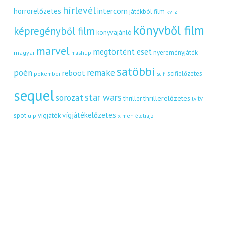
hírlevél
intercom
horrorelőzetes
játékból film
kvíz
könyvből film
képregényből film
könyvajánló
marvel
megtörtént eset
nyereményjáték
magyar
mashup
satöbbi
remake
poén
reboot
scifielőzetes
pókember
scifi
sequel
star wars
sorozat
thrillerelőzetes
thriller
tv
tv
vígjátékelőzetes
vígjáték
spot
uip
x men
életrajz