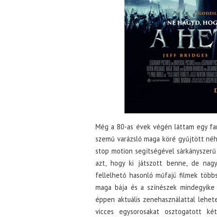
Még a 80-as évek végén láttam egy fant
szemű varázsló maga köré gyűjtött néh
stop motion segítségével sárkányszerű
azt, hogy ki játszott benne, de nag
fellelhető hasonló műfajú filmek több
maga bája és a színészek mindegyike 
éppen aktuális zenehasználattal lehete
vicces egysorosakat osztogatott ké