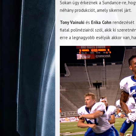
Sokan úgy érkeznek a Sundance-re, hogy
néhány produkciót, amely sikerrel járt.
Tony Vainuki
és
Erika Cohn
rendezését a
fiatal polinéziairól szól, akik ki szere
erre a legnagyobb esélyük akkor van, ha