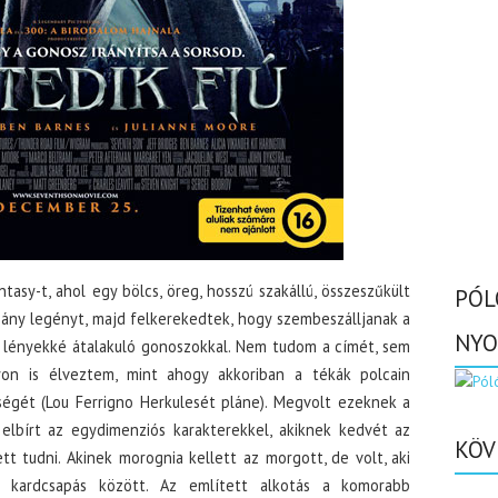
asy-t, ahol egy bölcs, öreg, hosszú szakállú, összeszűkült
PÓL
ány legényt, majd felkerekedtek, hogy szembeszálljanak a
NYO
 lényekké átalakuló gonoszokkal. Nem tudom a címét, sem
yon is élveztem, mint ahogy akkoriban a tékák polcain
ségét (Lou Ferrigno Herkulesét pláne). Megvolt ezeknek a
elbírt az egydimenziós karakterekkel, akiknek kedvét az
KÖV
tt tudni. Akinek morognia kellett az morgott, de volt, aki
t kardcsapás között. Az említett alkotás a komorabb