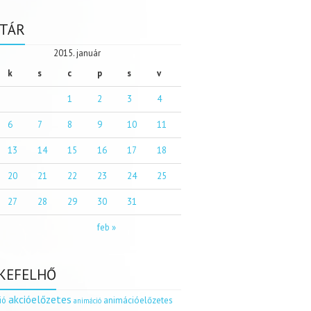
TÁR
2015. január
k
s
c
p
s
v
1
2
3
4
6
7
8
9
10
11
13
14
15
16
17
18
20
21
22
23
24
25
27
28
29
30
31
feb »
KEFELHŐ
akcióelőzetes
ió
animációelőzetes
animáció