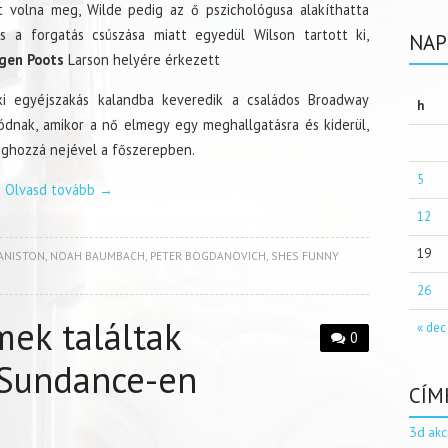
t volna meg, Wilde pedig az ő pszichológusa alakíthatta
os a forgatás csúszása miatt egyedül Wilson tartott ki,
NAP
gen Poots
Larson helyére érkezett
aki egyéjszakás kalandba keveredik a családos Broadway
h
ódnak, amikor a nő elmegy egy meghallgatásra és kiderül,
méghozzá nejével a főszerepben.
5
Olvasd tovább
→
12
19
 ANISTON
,
NOAH BAUMBACH
,
PETER BOGDANOVICH
,
SHES FUNNY
26
mek találtak
« dec
0
 Sundance-en
CÍM
3d
akc