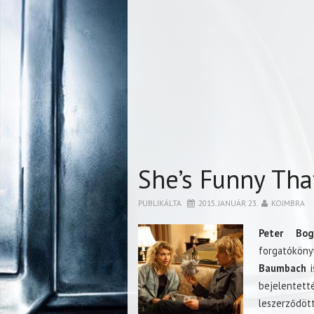
She’s Funny Tha
PUBLIKÁLTA
2015. JANUÁR 23.
KOIMBRA
Peter Bog
forgatókön
Baumbach
i
bejelentet
leszerződöt