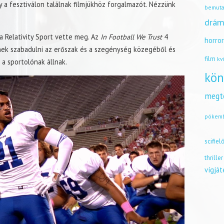
 a fesztiválon találnak filmjükhöz forgalmazót. Nézzünk
bemuta
drám
 Relativity Sport vette meg. Az
In Football We Trust
4
horro
tnének szabadulni az erőszak és a szegénység közegéből és
film
kv
 a sportolónak állnak.
kön
megt
pókem
scifiel
thriller
vígjá