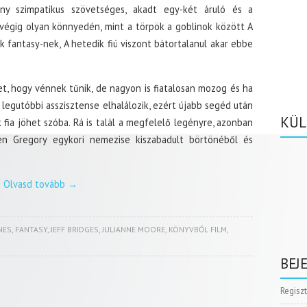
ány szimpatikus szövetséges, akadt egy-két áruló és a
égig olyan könnyedén, mint a törpök a goblinok között A
 fantasy-nek, A hetedik fiú viszont bátortalanul akar ebbe
t, hogy vénnek tűnik, de nagyon is fiatalosan mozog és ha
s legutóbbi asszisztense elhalálozik, ezért újabb segéd után
KÜL
 fia jöhet szóba. Rá is talál a megfelelő legényre, azonban
zen Gregory egykori nemezise kiszabadult börtönéből és
Olvasd tovább
→
NES
,
FANTASY
,
JEFF BRIDGES
,
JULIANNE MOORE
,
KÖNYVBŐL FILM
,
BEJ
Regisz