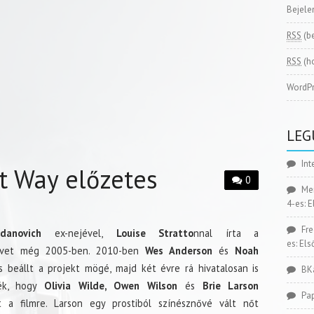
Bejele
RSS
(b
RSS
(h
WordPr
LEG
Int
t Way előzetes
0
Me
4-es: 
Fr
danovich
ex-nejével,
Louise Stratto
nnal írta a
es: El
yvet még 2005-ben. 2010-ben
Wes Anderson
és
Noah
s beállt a projekt mögé, majd két évre rá hivatalosan is
BK
ték, hogy
Olivia Wilde, Owen Wilson
és
Brie Larson
Pa
t a filmre. Larson egy prostiból színésznővé vált nőt