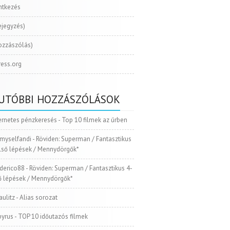
ntkezés
ejegyzés)
ozzászólás)
ess.org
UTÓBBI HOZZÁSZÓLÁSOK
ernetes pénzkeresés
-
Top 10 filmek az űrben
myselfandi
-
Röviden: Superman / Fantasztikus
Első lépések / Mennydörgők*
ederico88
-
Röviden: Superman / Fantasztikus 4-
ső lépések / Mennydörgők*
aulitz
-
Alias sorozat
pyrus
-
TOP 10 időutazós filmek