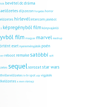
dráma
bevétel
dc
tók
aelőzetes
díjszezon
horror
forgatás
hírlevél
intercom
relőzetes
játékból
képregényből film
könyvajánló
íz
yvből film
marvel
magyar
mashup
örtént eset
poén
nyereményjáték
satöbbi
remake
reboot
ber
scifi
sequel
star wars
sorozat
őzetes
thrillerelőzetes
vígjáték
tv spot
uip
tv
tékelőzetes
x men
életrajz