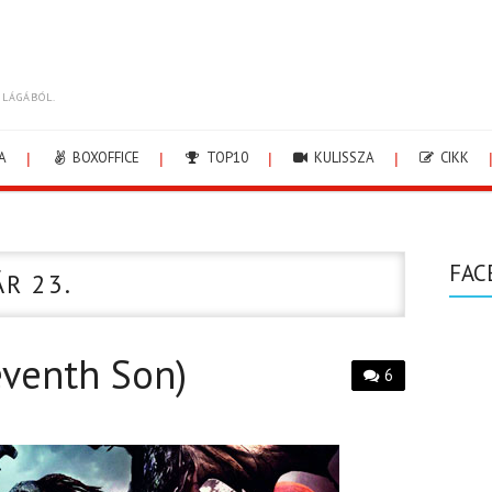
ILÁGÁBÓL.
A
BOXOFFICE
TOP10
KULISSZA
CIKK
FAC
ÁR 23.
eventh Son)
6