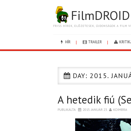
FilmDROID
FRISS HÍREK, ELŐZETESEK, ÚJDONSÁGOK A FILM V
HÍR
TRAILER
KRITIK
DAY:
2015. JANU
A hetedik fiú (S
PUBLIKÁLTA
2015. JANUÁR 23.
KOIMBRA