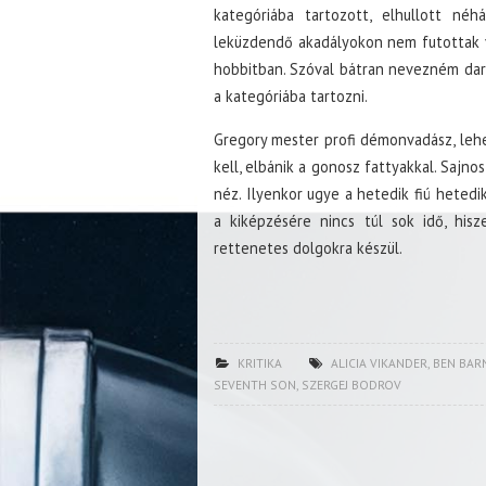
kategóriába tartozott, elhullott néh
leküzdendő akadályokon nem futottak v
hobbitban. Szóval bátran nevezném dark
a kategóriába tartozni.
Gregory mester profi démonvadász, lehe
kell, elbánik a gonosz fattyakkal. Sajno
néz. Ilyenkor ugye a hetedik fiú hetedik
a kiképzésére nincs túl sok idő, his
rettenetes dolgokra készül.
KRITIKA
ALICIA VIKANDER
,
BEN BAR
SEVENTH SON
,
SZERGEJ BODROV