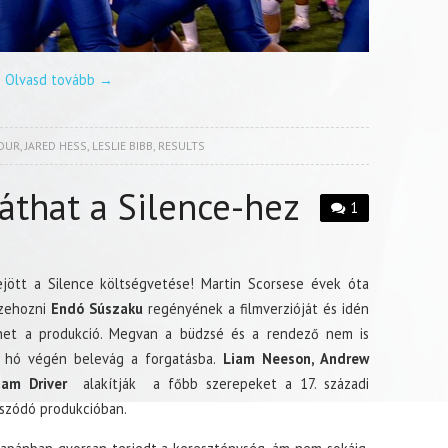
Olvasd tovább
→
OUR
,
JARED HESS
,
LESLIE BIBB
,
RESULTS
áthat a Silence-hez
1
ejött a Silence költségvetése! Martin Scorsese évek óta
zehozni
Endó Súszaku
regényének a filmverzióját és idén
lhet a produkció. Megvan a büdzsé és a rendező nem is
k, hó végén belevág a forgatásba.
Liam Neeson, Andrew
dam Driver
alakítják a főbb szerepeket a 17. századi
tszódó produkcióban.