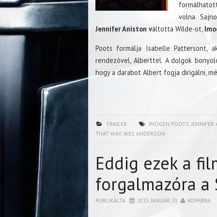
formálhatot
volna. Sajn
Jennifer Aniston v
áltotta Wilde-ot,
Imo
Poots formálja Isabelle Pattersont, 
rendezővel, Alberttel. A dolgok bonyol
hogy a darabot Albert fogja dirigálni, 
TRAILER
IMOGEN POOTS
,
JENNIFER
THAT WAY
,
WES ANDERSON
Eddig ezek a fil
forgalmazóra a
PUBLIKÁLTA
2015. JANUÁR 23.
KOIMBRA