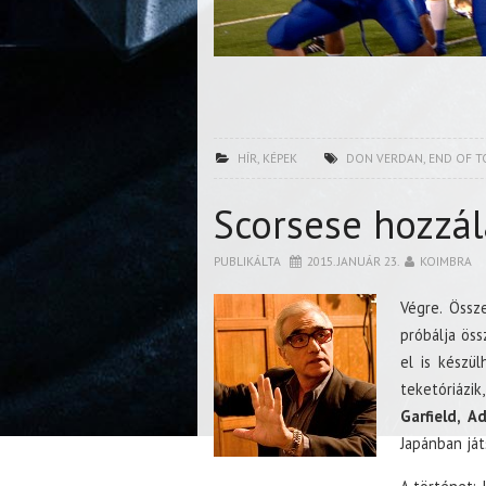
HÍR
,
KÉPEK
DON VERDAN
,
END OF T
Scorsese hozzál
PUBLIKÁLTA
2015. JANUÁR 23.
KOIMBRA
Végre. Össz
próbálja öss
el is készü
teketóriázi
Garfield, A
Japánban já