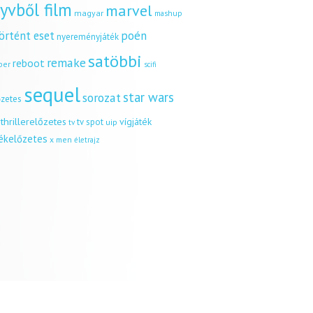
yvből film
marvel
magyar
mashup
örtént eset
poén
nyereményjáték
satöbbi
remake
reboot
ber
scifi
sequel
star wars
sorozat
őzetes
thrillerelőzetes
vígjáték
tv spot
uip
tv
tékelőzetes
x men
életrajz