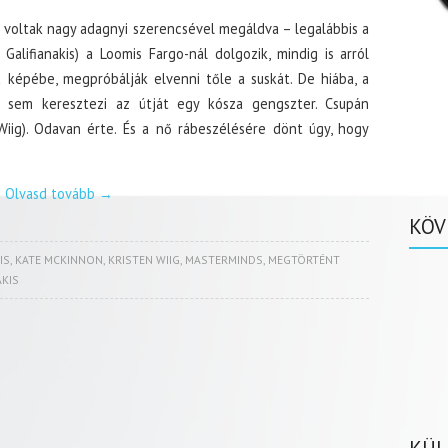
k voltak nagy adagnyi szerencsével megáldva – legalábbis a
Galifianakis) a Loomis Fargo-nál dolgozik, mindig is arról
képébe, megpróbálják elvenni tőle a suskát. De hiába, a
 sem keresztezi az útját egy kósza gengszter. Csupán
Wiig). Odavan érte. És a nő rábeszélésére dönt úgy, hogy
Olvasd tovább
→
KÖV
IS
,
KATE MCKINNON
,
KRISTEN WIIG
,
MASTERMINDS
,
MEGTÖRTÉNT
AKIS