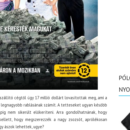
PÓL
NYO
llító cégtől úgy 17 millió dollárt lovasítottak meg, ami a
 legnagyobb rablásának számít. A tetteseket ugyan később
apig nem sikerült előkeríteni. Arra gondolhatnának, hogy
ellett, hogy megszerezzék a nagy zsozsót, aprólékosan
gy ászok lehettek, ugye?