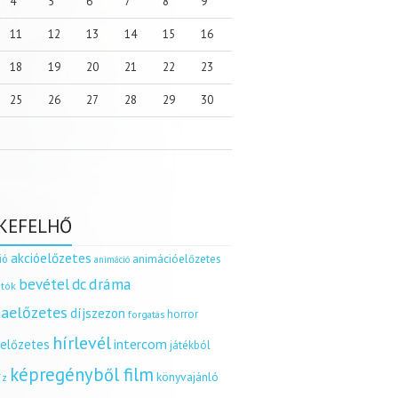
4
5
6
7
8
9
11
12
13
14
15
16
18
19
20
21
22
23
25
26
27
28
29
30
KEFELHŐ
akcióelőzetes
ió
animációelőzetes
animáció
dráma
bevétel
dc
tók
aelőzetes
díjszezon
horror
forgatás
hírlevél
intercom
relőzetes
játékból
képregényből film
könyvajánló
íz