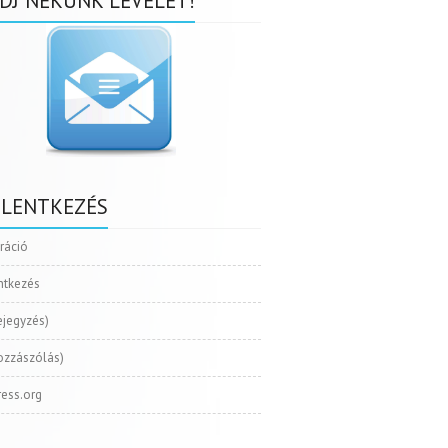
DJ NEKÜNK LEVELET!
ELENTKEZÉS
tráció
ntkezés
ejegyzés)
ozzászólás)
ess.org