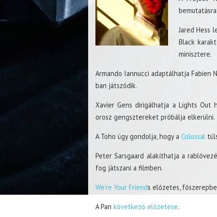
bemutatásra
Jared Hess l
Black karakt
minisztere.
Armando Iannucci adaptálhatja Fabien Nu
ban játszódik.
Xavier Gens dirigálhatja a Lights Out 
orosz gengsztereket próbálja elkerülni.
A Toho úgy gondolja, hogy a
Colossal
túl
Peter Sarsgaard alakíthatja a rablóv
fog játszani a filmben.
We’re Your Friend
s előzetes, főszerepbe
A Pan
következő előzetese
.