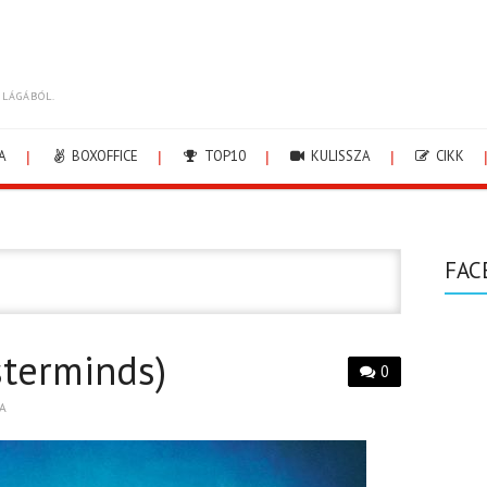
ILÁGÁBÓL.
A
BOXOFFICE
TOP10
KULISSZA
CIKK
FAC
terminds)
0
A