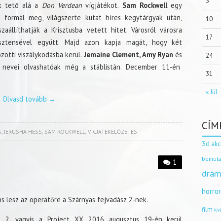
3
 tető alá a
Don Verdean
vígjátékot.
Sam Rockwell
egy
ót formál meg, világszerte kutat híres kegytárgyak után,
10
zaállíthatják a Krisztusba vetett hitet. Városról városra
17
zisztensével együtt. Majd azon kapja magát, hogy két
zötti viszálykodásba kerül.
Jemaine Clement, Amy Ryan
és
24
nevei olvashatóak még a stáblistán. December 11-én
31
« Júl
Olvasd tovább
→
CÍM
S
,
JERUSHA HESS
,
SAM ROCKWELL
,
VÍGJÁTÉKELŐZETES
3d
akc
bemuta
1
drám
horro
s lesz az operatőre a Szárnyas fejvadász 2-nek.
film
kv
X 2, vagyis a Project XX 2016 augusztus 19-én kerül