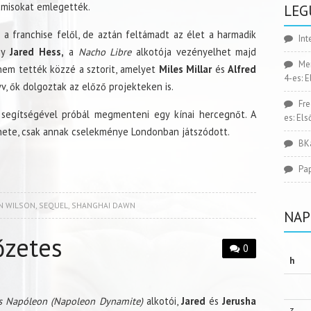
ramisokat emlegették.
LEG
a franchise felől, de aztán feltámadt az élet a harmadik
Int
gy
Jared Hess,
a
Nacho Libre
alkotója vezényelhet majd
Me
em tették közzé a sztorit, amelyet
Miles Millar
és
Alfred
4-es: 
v, ők dolgoztak az előző projekteken is.
Fr
segítségével próbál megmenteni egy kínai hercegnőt. A
es: El
énete, csak annak cselekménye Londonban játszódott.
BK
Pa
N WILSON
,
SEQUEL
,
SHANGHAI DAWN
NAP
őzetes
0
h
s Napóleon (Napoleon Dynamite)
alkotói,
Jared
és
Jerusha