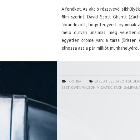
A fenéket. Az akció résztvevői síkhülyé
film szerint. David Scott Ghantt (Zach 
ábrándozott, hogy fegyvert nyomnak a 
meló durván unalmas, még véletlenül
egyetlen öröme van: a társa (Kristen 
elhozza azt a pár milliót munkahelyéről.
KRITIKA
JARED HESS
,
JASON SUDEIK
ESET
,
OWEN WILSON
,
VÍGJÁTÉK
,
ZACH GALIFIAN