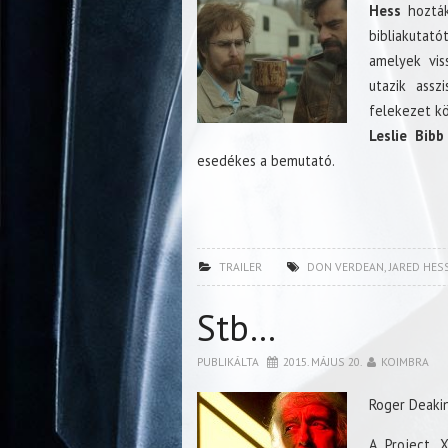
Hess
hozták
bibliakutat
amelyek viss
utazik ass
felekezet kö
Leslie Bibb
esedékes a bemutató.
TRAILER
DON VERDEAN
,
JARED HES
Stb…
PUBLIKÁLTA
2015. MÁJUS 20.
KOIMBRA
Roger Deakin
A Project 