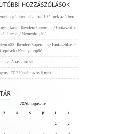
UTÓBBI HOZZÁSZÓLÁSOK
ernetes pénzkeresés
-
Top 10 filmek az űrben
myselfandi
-
Röviden: Superman / Fantasztikus
Első lépések / Mennydörgők*
ederico88
-
Röviden: Superman / Fantasztikus 4-
ső lépések / Mennydörgők*
aulitz
-
Alias sorozat
pyrus
-
TOP 10 időutazós filmek
TÁR
2026. augusztus
k
s
c
p
s
v
1
2