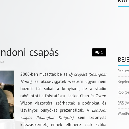
KÜL
ondoni csapás
1
BEJ
BRA
Regisz
2000-ben mutatták be az
Új csapást (Shanghai
Noon),
az akció-vígjáték western ugyan nem
Bejele
hozott túl sokat a konyhára, de a stúdió
RSS
(b
rábólintott a folytatásra. Jackie Chan és Owen
Wilson visszatért, szórhatták a poénokat és
RSS
(h
látványos bunyókat prezentáltak. A
Londoni
WordPr
csapás (Shanghai Knights)
sem bizonyult
kasszasikernek, ennek ellenére csak szóba