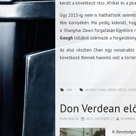
került a következő rész, Afrikát és a pi
Úgy 2015-ig nem is hallhattunk semmit 
film környékén. Ma pedig kiderült, ho
a
Shanghai Dawn
forgatásán Egyelőre n
Gough
tollából származik a forgatóköny
Az első részben Chan egy vonatrabló 
következő filmnek hasonló volt a tört
HÍR
JACKIE CHAN
,
JARED HESS
,
OWE
Don Verdean el
PUBLIKÁLTA
2015. OKTÓBER 27.
KOIMBRA
A
Nevetsége