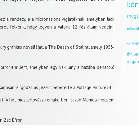
kön
.
megt
esz a rendezője a Micronations vígjátéknak, amelyben Jack
erét felkérik, hogy legyen a Valoria 12 fős állam védelmi
pókem
scifiel
ry grafikus novelláját, a The Death of Stalint, amely 1953-
thriller
vígjá
horror-thrillert, amelyben egy vak lány a házába behatoló
ságosan is “godzillás”, ezért beperelte a Voltage Pictures-t.
ezért A hét mesterlövész remake-ben. Jason Momoa mégsem
n Zac Efron.