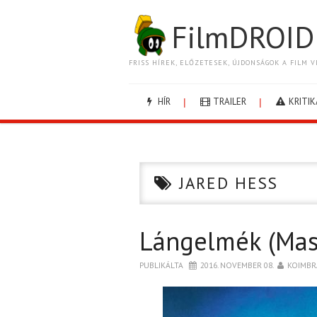
FilmDROID
FRISS HÍREK, ELŐZETESEK, ÚJDONSÁGOK A FILM V
HÍR
TRAILER
KRITIK
JARED HESS
Lángelmék (Mas
PUBLIKÁLTA
2016. NOVEMBER 08.
KOIMBR