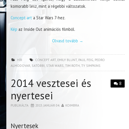
komorabb lesz, mint a régebbi változatok.
Concept art
a Star Wars 7-hez.
Kép
az Inside Out animációs filmből.
Olvasd tovább
→
HÍR
CONCEPT ART
,
EMILY BLUNT
,
PAUL FEIG
,
PEDRO
ALMODOVAR
,
SATÖBBI
,
STAR WARS
,
TIM ROTH
,
TY SIMPKINS
2014 vesztesei és
8
nyertesei
PUBLIKÁLTA
2015. JANUÁR 04.
KOIMBRA
Nyertesek