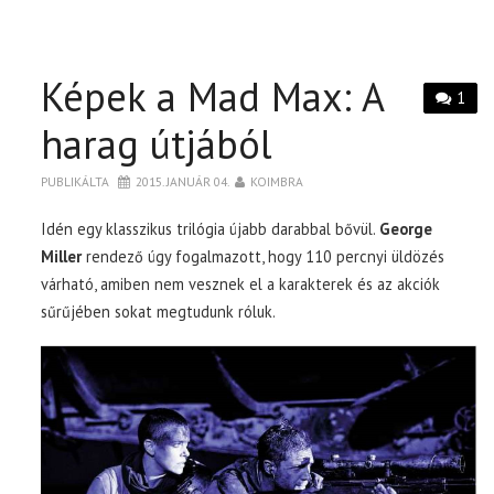
Képek a Mad Max: A
1
harag útjából
PUBLIKÁLTA
2015. JANUÁR 04.
KOIMBRA
Idén egy klasszikus trilógia újabb darabbal bővül.
George
Miller
rendező úgy fogalmazott, hogy 110 percnyi üldözés
várható, amiben nem vesznek el a karakterek és az akciók
sűrűjében sokat megtudunk róluk.