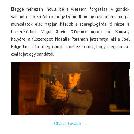
Eléggé nehezen indult be a western forgatása. A gondok
valahol ott kezdődtek, hogy
Lynne Ramsay
nem jelent meg a
munkálatok első napján, később a szereplőgárda jó része is
lecserélődött. Végül
Gavin O’Connor
ugrott be Ramsey
helyére, a főszerepet
Natalie Portman
játszhatja, aki a
Joel
Edgerton
által megformált exéhez fordul, hogy megmentse
családját egy bandától.
Olvasd tovább
→