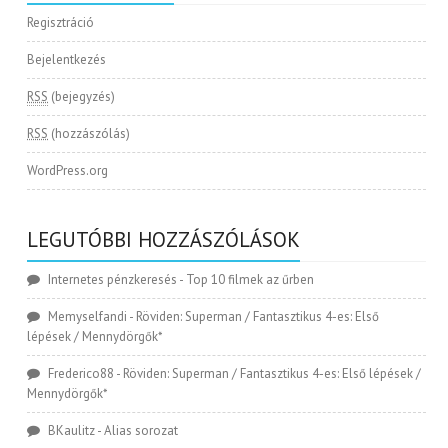
Regisztráció
Bejelentkezés
RSS
(bejegyzés)
RSS
(hozzászólás)
WordPress.org
LEGUTÓBBI HOZZÁSZÓLÁSOK
Internetes pénzkeresés
-
Top 10 filmek az űrben
Memyselfandi
-
Röviden: Superman / Fantasztikus 4-es: Első
lépések / Mennydörgők*
Frederico88
-
Röviden: Superman / Fantasztikus 4-es: Első lépések /
Mennydörgők*
BKaulitz
-
Alias sorozat