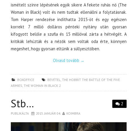
ismételt színre lépésének egyik sikere A fekete ruhás nő (The
Woman in Black) volt és nem tudtak ellenállni a folytatásnak.
Tom Harper rendezése indíthatta 2015-öt és egy egészen
korrekt 7 millió dolláros pénteki nyitány után gyorsan
kifogyott belőle a szufla és 15 millióval zárta a hétvégét. A
kritikák lehúzták és a nézők sem voltak oda érte, könnyen
megeshet, hogy gyorsan eltűnik a süllyesztőben.
Olvasd tovább
→
BOXOFFICE
BEVÉTEL
,
THE HOBBIT THE BATTLE OF THE FIVE
ARMIES
,
THE WOMAN IN BLACK 2
Stb…
2
PUBLIKÁLTA
2015. JANUÁR 04.
KOIMBRA