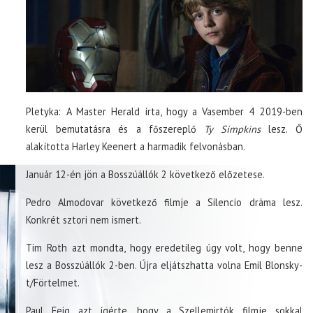
Pletyka: A Master Herald írta, hogy a Vasember 4 2019-ben
kerül bemutatásra és a főszereplő
Ty Simpkins
lesz. Ő
alakította Harley Keenert a harmadik felvonásban.
Január 12-én jön a Bosszúállók 2 következő előzetese.
Pedro Almodovar következő filmje a Silencio dráma lesz.
Konkrét sztori nem ismert.
Tim Roth azt mondta, hogy eredetileg úgy volt, hogy benne
lesz a Bosszúállók 2-ben. Újra eljátszhatta volna Emil Blonsky-
t/Förtelmet.
Paul Feig azt ígérte, hogy a Szellemirtók filmje sokkal