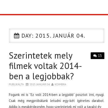
TOP10
KULISSZA
DAY:
2015. JANUÁR 04.
CIKK
Szerintetek mely
PÓLÓ RENDELÉS
15
filmek voltak 2014-
ben a legjobbak?
PUBLIKÁLTA
2015. JANUÁR 04.
KOIMBRA
Fogunk mi is “Ez volt 2014-ben a legjobb” posztot írni, nyugi.
Csak még megpróbálunk letudni egy-két ígéretes darabot.
Addig is megkérdezném, hogy szerintetek mi volt a tavalyi év