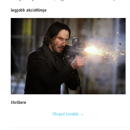
legjobb akciófilmje
thrillere
Olvasd tovább
→