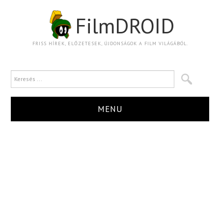
FilmDROID
FRISS HÍREK, ELŐZETESEK, ÚJDONSÁGOK A FILM VILÁGÁBÓL.
MENU
HÍR
TRAILER
KRITIKA
BOXOFFICE