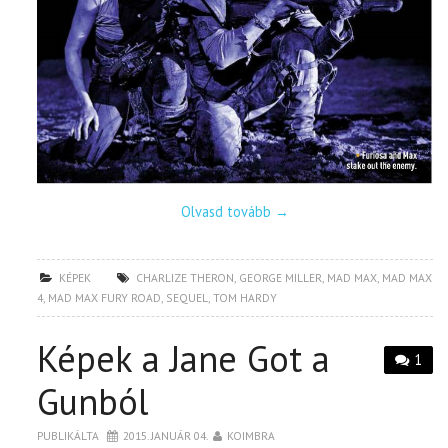
Olvasd tovább
→
KÉPEK
CHARLIZE THERON
,
GEORGE MILLER
,
MAD MAX
,
MAD MAX
4
,
MAD MAX FURY ROAD
,
SEQUEL
,
TOM HARDY
Képek a Jane Got a
1
Gunból
PUBLIKÁLTA
2015. JANUÁR 04.
KOIMBRA