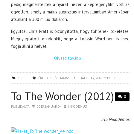
pedig megmentették a nyarat, hiszen a képregényfilm volt az
egyetlen, amely a május-augusztus intervallumban Amerikában
átsuhant a 300 millió dolláron.
Egyúttal Chris Pratt is bizonyította, hogy főhősnek tökéletes.
Megnyugtatott mindenkit, hogy a Jurassic Word-ben is meg
fogja állni a helyét.
Olvasd tovább
→
CIKK
ÉRDEKESSÉG
,
MARVEL
,
MICHAEL BAY
,
WALLY PFISTER
To The Wonder (2012)
0
PUBLIKÁLTA
2015. JANUÁR 04.
NIKODEMUS
írta Nikodémus