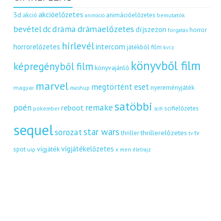
akcióelőzetes
3d
akció
animációelőzetes
bemutatók
animáció
dráma
drámaelőzetes
bevétel
dc
díjszezon
horror
forgatás
hírlevél
intercom
horrorelőzetes
játékból film
kvíz
könyvből film
képregényből film
könyvajánló
marvel
megtörtént eset
nyereményjáték
magyar
mashup
satöbbi
remake
poén
reboot
scifielőzetes
pókember
scifi
sequel
star wars
sorozat
thrillerelőzetes
thriller
tv
tv
vígjátékelőzetes
vígjáték
spot
uip
x men
életrajz