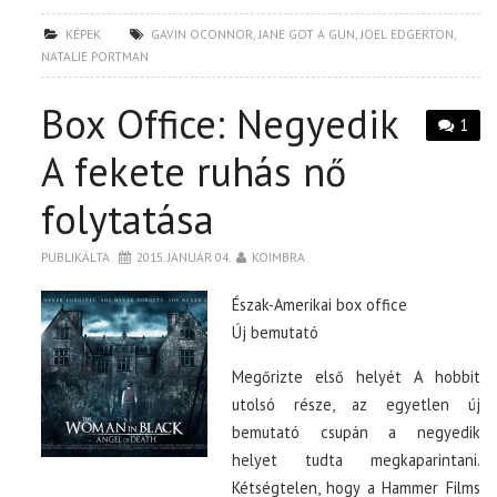
KÉPEK
GAVIN OCONNOR
,
JANE GOT A GUN
,
JOEL EDGERTON
,
NATALIE PORTMAN
Box Office: Negyedik
1
A fekete ruhás nő
folytatása
PUBLIKÁLTA
2015. JANUÁR 04.
KOIMBRA
Észak-Amerikai box office
Új bemutató
Megőrizte első helyét A hobbit
utolsó része, az egyetlen új
bemutató csupán a negyedik
helyet tudta megkaparintani.
Kétségtelen, hogy a Hammer Films