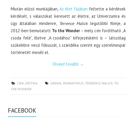
Miután előző munkájában,
Az élet fájában
feltette a kérdések
kérdését, s válaszokat keresett az életre, az Univerzumra és
úgy általában mindenre,
Terrence Malick
legutóbbi filmje, a
2012-ben bemutatott
To the Wonder
– mely cím fordítható „A
csoda felé”, illetve „A csodához” kifejezésként is – látszólag
szűkebbre veszi fókuszát, s szándéka szerint egy szerelmespár
történetét meséli el.
Olvasd tovább
→
CIKK
,
KRITIKA
DRÁMA
,
ROMANTIKUS
,
TERRENCE MALICK
,
TO
THE WONDER
FACEBOOK