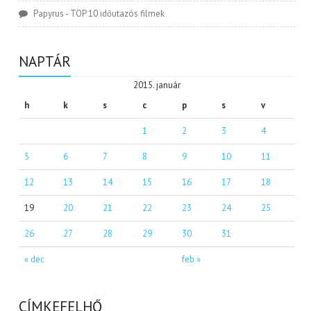
Papyrus
-
TOP 10 időutazós filmek
NAPTÁR
2015. január
h
k
s
c
p
s
v
1
2
3
4
5
6
7
8
9
10
11
12
13
14
15
16
17
18
19
20
21
22
23
24
25
26
27
28
29
30
31
« dec
feb »
CÍMKEFELHŐ