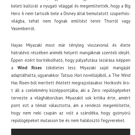
keleti kultúrát a nyugati világgal és megemlítették, hogy a Big
Hero 6 nem tartozik bele a Disney által bemutatott szuperhős-
világba, tehát nem fognak említést tenni Thorról vagy
Vasemberről.
Hayao Miyazaki most már tényleg visszavonul és élete
hátralévő részében animék helyett mangáknak szenteli idejét.
Éppen ezért borítékolható, hogy pályafutása lezárása képpen
a
Wind Rises
tökéletes lesz. Miyazaki saját mangáját
adaptálhatta, ugyanakkor Tatsuo Hori novellájából, a The Wind
Has Risen-ből merített ihletett megrajzolásakor. Horikoshi Jiro-
t áll a cselekmény középpontjába, aki a Zero repülőgépeket
tervezte a világháborúban. Miyazakit sok kritika érte, amiért
pont ezt a témát választotta, ám a rendező megemlítette,
hogy nem neki csupán az volt a szándéka, hogy gyönyörű
repülőgépeket mutasson be és nem halálosztó fegyvereket.