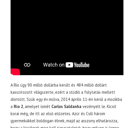
A Rio úgy 90 millió dollárba került és 484 millió dollárt
kasszírozott világszerte, ezért a stúdió a folytatás mellett
döntött. Szűk egy év múlva, 2014 április 11-én kerül a mozikba
a
Rio 2
, amelyet ismét
Carlos Saldanha
vezényelt le. Kicsit
korai még, de itt az első előzetes. Azúr és Csili három
gyermekükkel boldogan élnek, majd az asszony elhatározza,
hogy a kicsiknek meg kell tapasztalniuk, hogy milyen is lenne