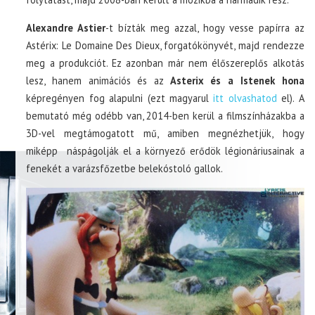
Alexandre Astier
-t bízták meg azzal, hogy vesse papírra az
Astérix: Le Domaine Des Dieux, forgatókönyvét, majd rendezze
meg a produkciót. Ez azonban már nem élőszereplős alkotás
lesz, hanem animációs és az
Asterix és a Istenek hona
képregényen fog alapulni (ezt magyarul
itt olvashatod
el). A
bemutató még odébb van, 2014-ben kerül a filmszínházakba a
3D-vel megtámogatott mű, amiben megnézhetjük, hogy
miképp náspágolják el a környező erődök légionáriusainak a
fenekét a varázsfőzetbe belekóstoló gallok.