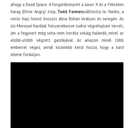
ahogy a Dead Space. A forgatókönyvet a Jason X és a Féktelen
harag (Drive Angry) írója,
Todd Farmer
s
zállította le. Nariko, a
vörös hajú hősnő bosszút állna Bohan királyon és seregén. Az
ősi Mennyei Karddal felszerelkezve tudná végrehajtani tervét,
ám a fegyvert még soha nem hordta sokáig halandó, mivel az
előbb-utóbb végzett gazdájával. Az amazon minél több
emberrel végez, annál közelebb kerül hozzá, hogy a kard
ellene forduljon.