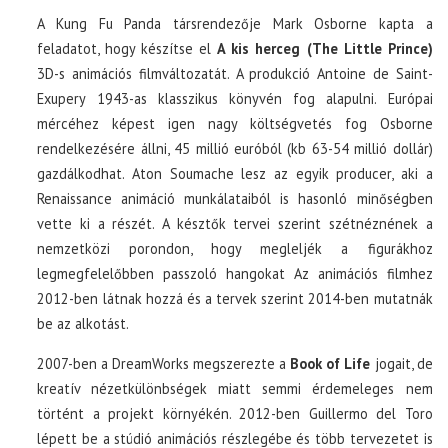
A Kung Fu Panda társrendezője Mark Osborne kapta a
feladatot, hogy készítse el
A kis herceg (The Little Prince)
3D-s animációs filmváltozatát. A produkció Antoine de Saint-
Exupery 1943-as klasszikus könyvén fog alapulni. Európai
mércéhez képest igen nagy költségvetés fog Osborne
rendelkezésére állni, 45 millió euróból (kb 63-54 millió dollár)
gazdálkodhat. Aton Soumache lesz az egyik producer, aki a
Renaissance animáció munkálataiból is hasonló minőségben
vette ki a részét. A késztők tervei szerint szétnéznének a
nemzetközi porondon, hogy megleljék a figurákhoz
legmegfelelőbben passzoló hangokat Az animációs filmhez
2012-ben látnak hozzá és a tervek szerint 2014-ben mutatnák
be az alkotást.
2007-ben a DreamWorks megszerezte a
Book of Life
jogait, de
kreatív nézetkülönbségek miatt semmi érdemeleges nem
történt a projekt környékén. 2012-ben Guillermo del Toro
lépett be a stúdió animációs részlegébe és több tervezetet is