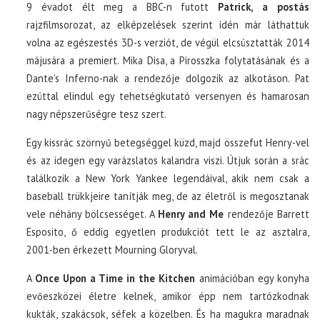
9 évadot élt meg a BBC-n futott
Patrick, a postás
rajzfilmsorozat, az elképzelések szerint idén már láthattuk
volna az egészestés 3D-s verziót, de végül elcsúsztatták 2014
májusára a premiert. Mika Disa, a Pirosszka folytatásának és a
Dante’s Inferno-nak a rendezője dolgozik az alkotáson. Pat
ezúttal elindul egy tehetségkutató versenyen és hamarosan
nagy népszerűségre tesz szert.
Egy kissrác szörnyű betegséggel küzd, majd összefut Henry-vel
és az idegen egy varázslatos kalandra viszi. Útjuk során a srác
találkozik a New York Yankee legendáival, akik nem csak a
baseball trükkjeire tanítják meg, de az életről is megosztanak
vele néhány bölcsességet. A
Henry and Me
rendezője Barrett
Esposito, ő eddig egyetlen produkciót tett le az asztalra,
2001-ben érkezett Mourning Gloryval.
A
Once Upon a Time in the Kitchen
animációban egy konyha
evőeszközei életre kelnek, amikor épp nem tartózkodnak
kukták, szakácsok, séfek a közelben. És ha magukra maradnak