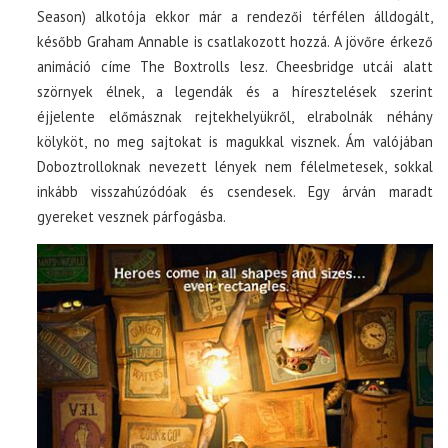
Season) alkotója ekkor már a rendezői térfélen álldogált,
később Graham Annable is csatlakozott hozzá. A jövőre érkező
animáció címe The Boxtrolls lesz. Cheesbridge utcái alatt
szörnyek élnek, a legendák és a híresztelések szerint
éjjelente előmásznak rejtekhelyükről, elrabolnák néhány
kölyköt, no meg sajtokat is magukkal visznek. Ám valójában
Doboztrolloknak nevezett lények nem félelmetesek, sokkal
inkább visszahúzódóak és csendesek. Egy árván maradt
gyereket vesznek párfogásba.