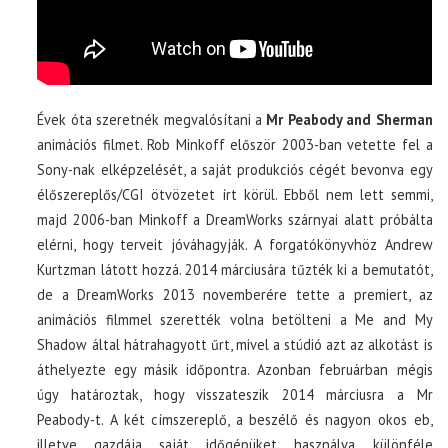
Évek óta szeretnék megvalósítani a
Mr Peabody and Sherman
animációs filmet. Rob Minkoff először 2003-ban vetette fel a
Sony-nak elképzelését, a saját produkciós cégét bevonva egy
élőszereplős/CGI ötvözetet írt körül. Ebből nem lett semmi,
majd 2006-ban Minkoff a DreamWorks szárnyai alatt próbálta
elérni, hogy terveit jóváhagyják. A forgatókönyvhöz Andrew
Kurtzman látott hozzá. 2014 márciusára tűzték ki a bemutatót,
de a DreamWorks 2013 novemberére tette a premiert, az
animációs filmmel szerették volna betölteni a Me and My
Shadow által hátrahagyott űrt, mivel a stúdió azt az alkotást is
áthelyezte egy másik időpontra. Azonban februárban mégis
úgy határoztak, hogy visszateszik 2014 márciusra a Mr
Peabody-t. A két címszereplő, a beszélő és nagyon okos eb,
illetve gazdája saját időgépüket használva különféle