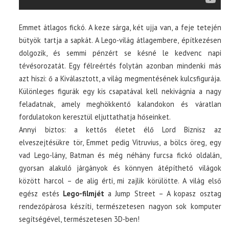
Emmet átlagos fickó. A keze sárga, két ujja van, a feje tetején
bütyök tartja a sapkát. A Lego-világ átlagembere, építkezésen
dolgozik, és semmi pénzért se késné le kedvenc napi
tévésorozatát. Egy félreértés folytán azonban mindenki más
azt hiszi: ő a Kiválasztott, a világ megmentésének kulcsfigurája.
Különleges figurák egy kis csapatával kell nekivágnia a nagy
feladatnak, amely meghökkentő kalandokon és váratlan
fordulatokon keresztül eljuttathatja hőseinket.
Annyi biztos: a kettős életet élő Lord Biznisz az
elveszejtésükre tör, Emmet pedig Vitruvius, a bölcs öreg, egy
vad Lego-lány, Batman és még néhány furcsa fickó oldalán,
gyorsan alakuló járgányok és könnyen átépíthető világok
között harcol – de alig érti, mi zajlik körülötte. A világ első
egész estés
Lego-filmjét
a Jump Street – A kopasz osztag
rendezőpárosa készíti, természetesen nagyon sok komputer
segítségével, természetesen 3D-ben!