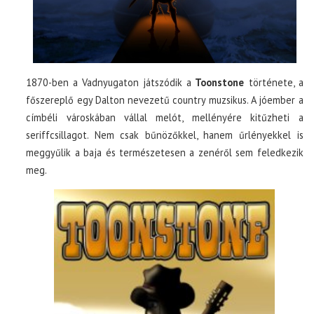
1870-ben a Vadnyugaton játszódik a
Toonstone
története, a
főszereplő egy Dalton nevezetű country muzsikus. A jóember a
címbéli városkában vállal melót, mellényére kitűzheti a
seriffcsillagot. Nem csak bűnözőkkel, hanem űrlényekkel is
meggyűlik a baja és természetesen a zenéről sem feledkezik
meg.