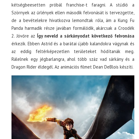
kétségbeesetten próbál franchise-t faragni. A stúdió a
Szörnyek az űrlények ellen második felvonását is tervezgette,
de a bevételekre hivatkozva lemondtak róla, ám a Kung Fu
Panda harmadik része javában formálódik, akárcsak a Croodék
2. Jövőre az
Így neveld a sárkányodat következő felvonása
érkezik. Ebben Astrid és a barátai újabb kalandokra vágynak és
az eddig feltérképezetlen területeket hódítanák meg.
Rálelnek egy jégbarlangra, ahol több száz vad sárkány és a
Dragon Rider éldegél. Az animációs filmet Dean DeBlois készíti.