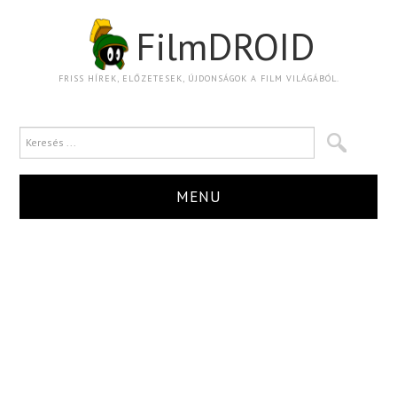
FilmDROID
FRISS HÍREK, ELŐZETESEK, ÚJDONSÁGOK A FILM VILÁGÁBÓL.
MENU
HÍR
TRAILER
KRITIKA
BOXOFFICE