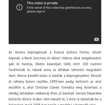
Az Asterix képregények a francia kultúra fontos részét
képezik, a René Goscinny és Albert Uderzo által megálmodott
gall és barátja, Obelix kalandjait több, mint 100 nyelvre
fordították le, nálunk anno az Alfában lehetett megtalálni
őket, illetve később külön is kiadták a képregényeket. Készült
jó néhány Asterx rajzfilm, 1999-ben pedig befutott az első
mozifilm is, ahol Christian Clavier formálta meg Asterixet, a
mindig (általában vadkanra) éhes jó barátját Gerard Depardieu
keltette életre. A siker nem maradt el, 3 évre rá mutatták be a
folytatást, majd 2008-ban került a mozikba a harmadik rész.