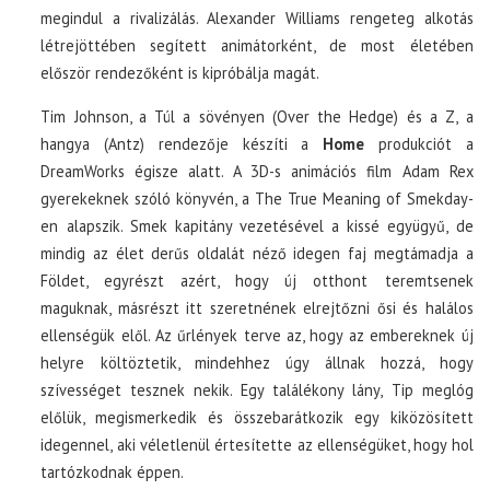
megindul a rivalizálás. Alexander Williams rengeteg alkotás
létrejöttében segített animátorként, de most életében
először rendezőként is kipróbálja magát.
Tim Johnson, a Túl a sövényen (Over the Hedge) és a Z, a
hangya (Antz) rendezője készíti a
Home
produkciót a
DreamWorks égisze alatt. A 3D-s animációs film Adam Rex
gyerekeknek szóló könyvén, a The True Meaning of Smekday-
en alapszik. Smek kapitány vezetésével a kissé együgyű, de
mindig az élet derűs oldalát néző idegen faj megtámadja a
Földet, egyrészt azért, hogy új otthont teremtsenek
maguknak, másrészt itt szeretnének elrejtőzni ősi és halálos
ellenségük elől. Az űrlények terve az, hogy az embereknek új
helyre költöztetik, mindehhez úgy állnak hozzá, hogy
szívességet tesznek nekik. Egy találékony lány, Tip meglóg
előlük, megismerkedik és összebarátkozik egy kiközösített
idegennel, aki véletlenül értesítette az ellenségüket, hogy hol
tartózkodnak éppen.