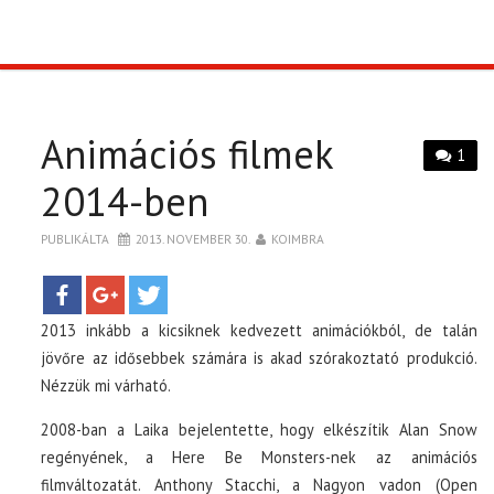
TOP10
KULISSZA
Animációs filmek
1
CIKK
2014-ben
PÓLÓ RENDELÉS
PUBLIKÁLTA
2013. NOVEMBER 30.
KOIMBRA
2013 inkább a kicsiknek kedvezett animációkból, de talán
jövőre az idősebbek számára is akad szórakoztató produkció.
Nézzük mi várható.
2008-ban a Laika bejelentette, hogy elkészítik Alan Snow
regényének, a Here Be Monsters-nek az animációs
filmváltozatát. Anthony Stacchi, a Nagyon vadon (Open