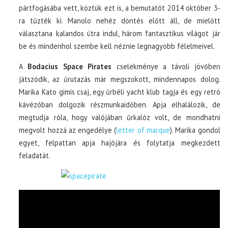
pártfogásába vett, köztük ezt is, a bemutatót 2014 október 3-
ra tűzték ki. Manolo nehéz döntés előtt áll, de mielőtt
választana kalandos útra indul, három fantasztikus világot jár
be és mindenhol szembe kell néznie legnagyobb félelmeivel.
A
Bodacius Space Pirates
cselekménye a távoli jövőben
játszódik, az űrutazás már megszokott, mindennapos dolog.
Marika Kato gimis csaj, egy űrbéli yacht klub tagja és egy retró
kávézóban dolgozik részmunkaidőben. Apja elhalálozik, de
megtudja róla, hogy valójában űrkalóz volt, de mondhatni
megvolt hozzá az engedélye (
letter of marque
). Marika gondol
egyet, felpattan apja hajójára és folytatja megkezdett
feladatát.