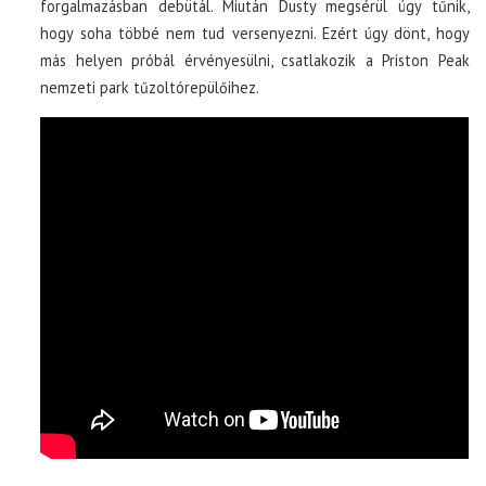
forgalmazásban debütál. Miután Dusty megsérül úgy tűnik,
hogy soha többé nem tud versenyezni. Ezért úgy dönt, hogy
más helyen próbál érvényesülni, csatlakozik a Priston Peak
nemzeti park tűzoltórepülőihez.