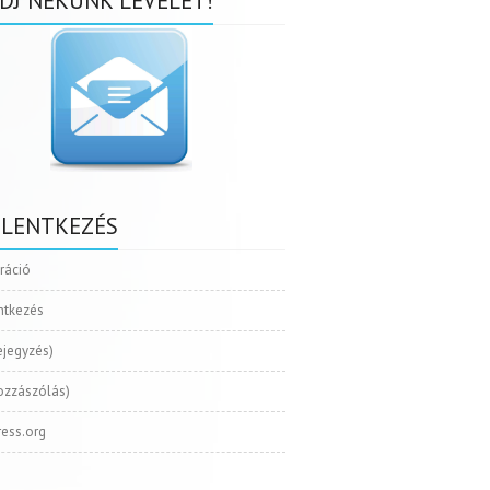
DJ NEKÜNK LEVELET!
ELENTKEZÉS
tráció
ntkezés
ejegyzés)
ozzászólás)
ess.org