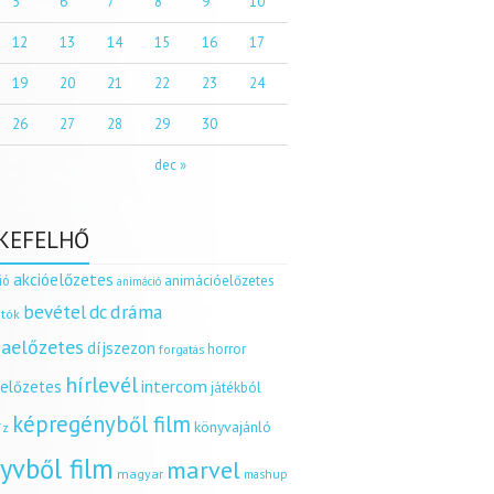
5
6
7
8
9
10
12
13
14
15
16
17
19
20
21
22
23
24
26
27
28
29
30
dec »
KEFELHŐ
akcióelőzetes
ió
animációelőzetes
animáció
dráma
bevétel
dc
tók
aelőzetes
díjszezon
horror
forgatás
hírlevél
intercom
relőzetes
játékból
képregényből film
könyvajánló
íz
yvből film
marvel
magyar
mashup