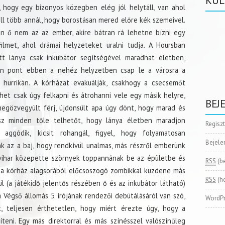
KÜL
, hogy egy bizonyos közegben elég jól helytáll, van ahol
ll több annál, hogy borostásan mered előre kék szemeivel.
n ő nem az az ember, akire bátran rá lehetne bízni egy
filmet, ahol drámai helyzeteket uralni tudja. A Hoursban
ött lánya csak inkubátor segítségével maradhat életben,
n pont ebben a nehéz helyzetben csap le a városra a
a hurrikán. A kórházat evakuálják, csakhogy a csecsemőt
het csak úgy felkapni és átrohanni vele egy másik helyre,
BEJ
megözvegyült férj, újdonsült apa úgy dönt, hogy marad és
z minden tőle telhetőt, hogy lánya életben maradjon
Regisz
 aggódik, kicsit rohangál, figyel, hogy folyamatosan
Bejele
k az a baj, hogy rendkívül unalmas, más részről emberünk
 vihar közepette szörnyek toppannának be az épületbe és
RSS
(b
 a kórház alagsorából előcsoszogó zombikkal küzdene más
RSS
(h
l (a játékidő jelentős részében ő és az inkubátor látható)
 a Végső állomás 5 írójának rendezői debütálásáról van szó,
WordPr
, teljesen érthetetlen, hogy miért érezte úgy, hogy a
teni. Egy más direktorral és más színésszel valószínűleg