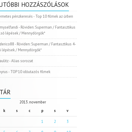
UTÓBBI HOZZÁSZÓLÁSOK
ernetes pénzkeresés
-
Top 10 filmek az űrben
myselfandi
-
Röviden: Superman / Fantasztikus
Első lépések / Mennydörgők*
ederico88
-
Röviden: Superman / Fantasztikus 4-
ső lépések / Mennydörgők*
aulitz
-
Alias sorozat
pyrus
-
TOP 10 időutazós filmek
TÁR
2013. november
k
s
c
p
s
v
1
2
3