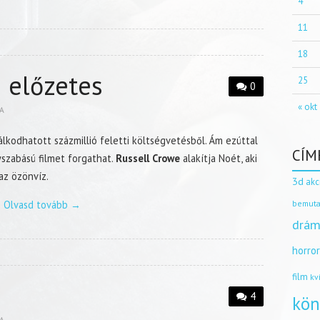
4
11
18
 előzetes
25
0
« okt
A
kodhatott százmillió feletti költségvetésből. Ám ezúttal
CÍM
gyszabású filmet forgathat.
Russell Crowe
alakítja Noét, aki
az özönvíz.
3d
akc
Olvasd tovább
→
bemuta
drám
horro
film
kv
4
kön
A