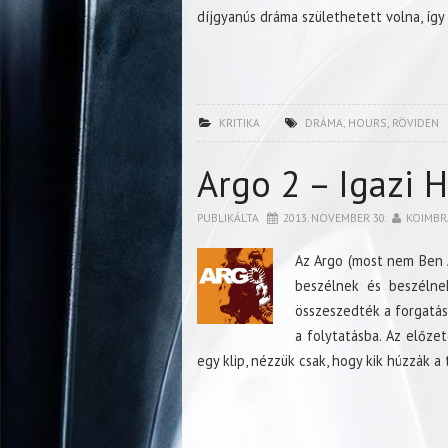
díjgyanús dráma születhetett volna, így 
KRITIKA
DRÁMA
,
HOURS
,
RÖVIDEN
Argo 2 – Igazi 
PUBLIKÁLTA
2013. NOVEMBER 30.
KOIMBR
Az Argo (most nem Ben Af
beszélnek és beszélnek
összeszedték a forgatás
a folytatásba. Az előzet
egy klip, nézzük csak, hogy kik húzzák a 