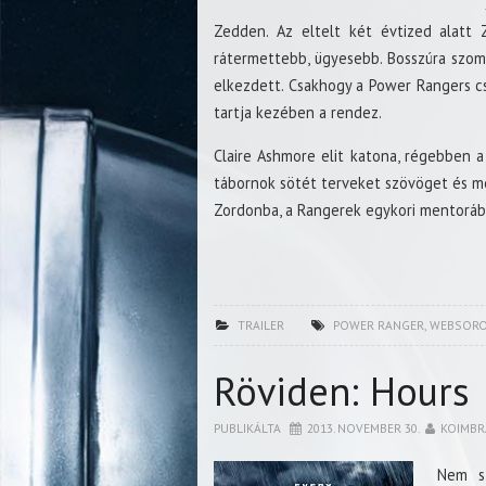
Zedden. Az eltelt két évtized alatt 
rátermettebb, ügyesebb. Bosszúra szomj
elkezdett. Csakhogy a Power Rangers cs
tartja kezében a rendez.
Claire Ashmore elit katona, régebben a G
tábornok sötét terveket szövöget és mé
Zordonba, a Rangerek egykori mentoráb
TRAILER
POWER RANGER
,
WEBSORO
Röviden: Hours
PUBLIKÁLTA
2013. NOVEMBER 30.
KOIMBR
Nem sz