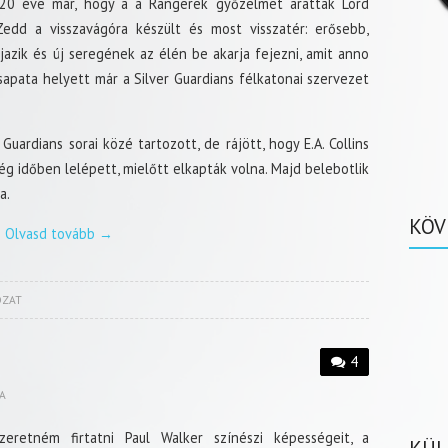
20 éve már, hogy a a Rangerek győzelmet arattak Lord
Zedd a visszavágóra készült és most visszatér: erősebb,
azik és új seregének az élén be akarja fejezni, amit anno
apata helyett már a Silver Guardians félkatonai szervezet
uardians sorai közé tartozott, de rájött, hogy E.A. Collins
g időben lelépett, mielőtt elkapták volna. Majd belebotlik
a.
KÖV
Olvasd tovább
→
ZAT
4
A
eretném firtatni Paul Walker színészi képességeit, a