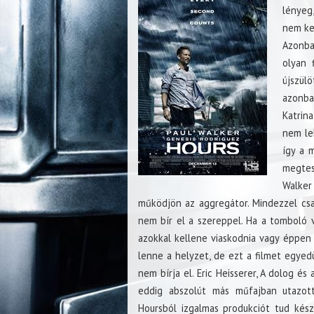
lényeg
nem ke
Azonba
olyan 
újszül
azonba
Katrin
nem le
így a 
megtes
Walker
működjön az aggregátor. Mindezzel csa
nem bír el a szereppel. Ha a tomboló
azokkal kellene viaskodnia vagy éppen
lenne a helyzet, de ezt a filmet egyedü
nem bírja el. Eric Heisserer, A dolog és
eddig abszolút más műfajban utazott
Hoursból izgalmas produkciót tud készí