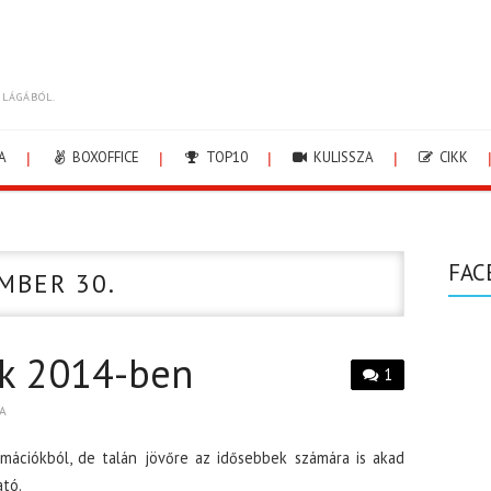
ILÁGÁBÓL.
A
BOXOFFICE
TOP10
KULISSZA
CIKK
FAC
MBER 30.
ek 2014-ben
1
A
mációkból, de talán jövőre az idősebbek számára is akad
ató.