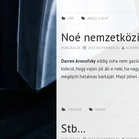
HÍR
ARGO 2
,
KLIP
Noé nemzetközi
PUBLIKÁLTA
2013. NOVEMBER 30.
KOIMBR
Darren Aronofsky
eddig soha nem gazdál
kiderül, hogy vajon jól áll-e neki, ha na
megépíti hatalmas bárkáját. Majd jöhet 
TRAILER
NOAH
Stb…
PUBLIKÁLTA
2013. NOVEMBER 30.
KOIMBR