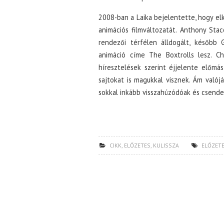
2008-ban a Laika bejelentette, hogy el
animációs filmváltozatát. Anthony Sta
rendezői térfélen álldogált, később 
animáció címe The Boxtrolls lesz. Ch
híresztelések szerint éjjelente előmá
sajtokat is magukkal visznek. Ám való
sokkal inkább visszahúzódóak és csende
CIKK
,
ELŐZETES
,
KULISSZA
ELŐZETE