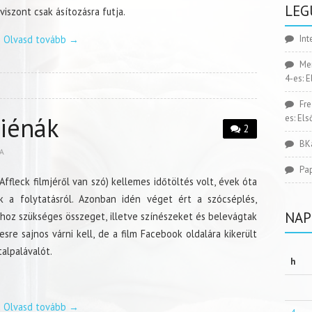
LEG
viszont csak ásítozásra futja.
Olvasd tovább
→
Int
Me
4-es: 
Fr
Hiénák
es: El
2
BK
A
Pa
fleck filmjéről van szó) kellemes időtöltés volt, évek óta
 a folytatásról. Azonban idén véget ért a szócséplés,
NAP
hoz szükséges összeget, illetve színészeket és belevágtak
esre sajnos várni kell, de a film Facebook oldalára kikerült
talpalávalót.
h
Olvasd tovább
→