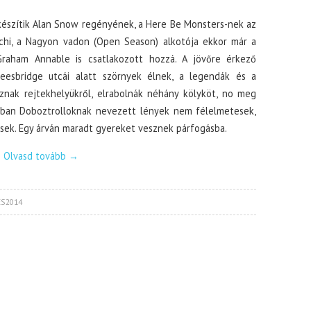
készítik Alan Snow regényének, a Here Be Monsters-nek az
cchi, a Nagyon vadon (Open Season) alkotója ekkor már a
Graham Annable is csatlakozott hozzá. A jövőre érkező
eesbridge utcái alatt szörnyek élnek, a legendák és a
sznak rejtekhelyükről, elrabolnák néhány kölyköt, no meg
jában Doboztrolloknak nevezett lények nem félelmetesek,
sek. Egy árván maradt gyereket vesznek párfogásba.
Olvasd tovább
→
S2014