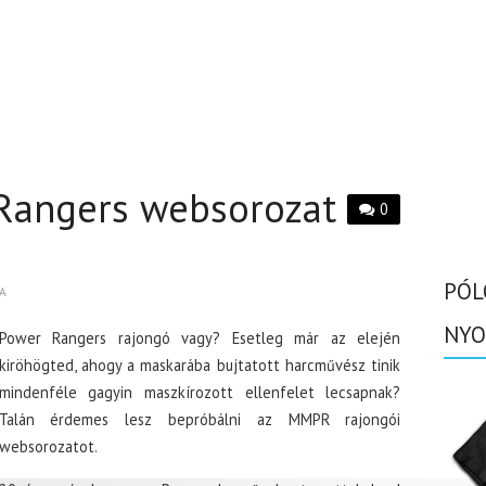
Rangers websorozat
0
PÓL
A
NYO
Power Rangers rajongó vagy? Esetleg már az elején
kiröhögted, ahogy a maskarába bujtatott harcművész tinik
mindenféle gagyin maszkírozott ellenfelet lecsapnak?
Talán érdemes lesz bepróbálni az MMPR rajongói
websorozatot.