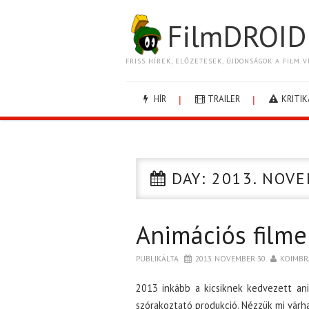
FilmDROID
FRISS HÍREK, ELŐZETESEK, ÚJDONSÁGOK A FILM V
HÍR
TRAILER
KRITIK
DAY:
2013. NOVE
Animációs film
PUBLIKÁLTA
2013. NOVEMBER 30.
KOIMBR
2013 inkább a kicsiknek kedvezett ani
szórakoztató produkció. Nézzük mi várh