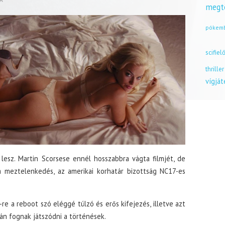
megt
pókem
scifiel
thriller
vígjá
lesz. Martin Scorsese ennél hosszabbra vágta filmjét, de
 meztelenkedés, az amerikai korhatár bizottság NC17-es
4-re a reboot szó eléggé túlzó és erős kifejezés, illetve azt
után fognak játszódni a történések.