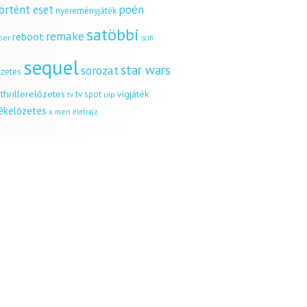
örtént eset
poén
nyereményjáték
satöbbi
remake
reboot
ber
scifi
sequel
star wars
sorozat
őzetes
thrillerelőzetes
vígjáték
tv spot
uip
tv
tékelőzetes
x men
életrajz