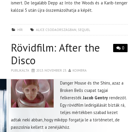
ismert. De legalább Depp az Into the Woods és a Karib-tenger
kalózai 5 után újra összemázolhatja a képét.
HÍR
ALICE CSODAORSZÁGBAN
,
SEQUEL
Rövidfilm: After the
0
Disco
PUBLIKÁLTA
2013. NOVEMBER 23.
KOIMBRA
Danger Mouse és the Shins, azaz a
Broken Bells csapat tagjai
felkeresték
Jacob Gentry
rendezőt.
Egy rövidfilm ledirigálását bízták rá,
teljes mértékben szabad kezet
adtak neki abban, hogy miképp forgatja le a történetet, de
passzolnia kellett a zenéjükhöz.