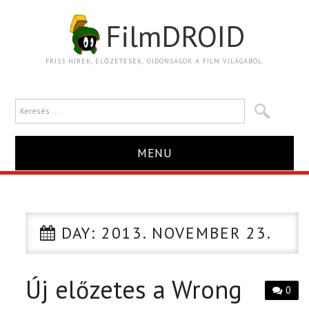
FilmDROID
FRISS HÍREK, ELŐZETESEK, ÚJDONSÁGOK A FILM VILÁGÁBÓL.
MENU
HÍR
TRAILER
DAY:
2013. NOVEMBER 23.
KRITIKA
Új előzetes a Wrong
0
BOXOFFICE