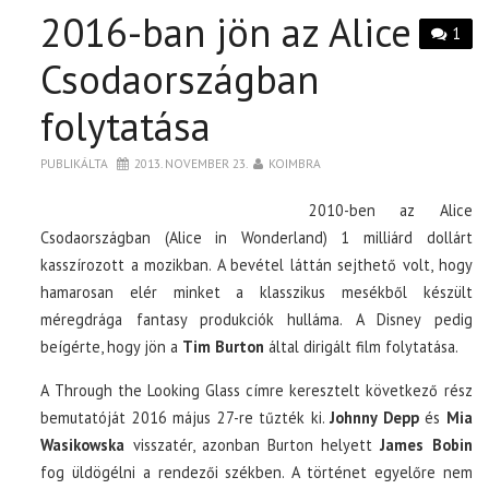
2016-ban jön az Alice
1
Csodaországban
folytatása
PUBLIKÁLTA
2013. NOVEMBER 23.
KOIMBRA
2010-ben az Alice
Csodaországban (Alice in Wonderland) 1 milliárd dollárt
kasszírozott a mozikban. A bevétel láttán sejthető volt, hogy
hamarosan elér minket a klasszikus mesékből készült
méregdrága fantasy produkciók hulláma. A Disney pedig
beígérte, hogy jön a
Tim Burton
által dirigált film folytatása.
A Through the Looking Glass címre keresztelt következő rész
bemutatóját 2016 május 27-re tűzték ki.
Johnny Depp
és
Mia
Wasikowska
visszatér, azonban Burton helyett
James Bobin
fog üldögélni a rendezői székben. A történet egyelőre nem