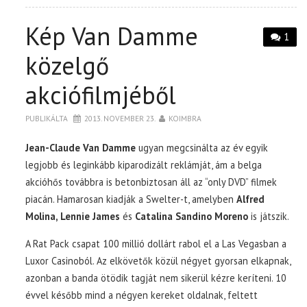
Kép Van Damme
1
közelgő
akciófilmjéből
PUBLIKÁLTA
2013. NOVEMBER 23.
KOIMBRA
Jean-Claude Van Damme
ugyan megcsinálta az év egyik
legjobb és leginkább kiparodizált reklámját, ám a belga
akcióhős továbbra is betonbiztosan áll az “only DVD” filmek
piacán. Hamarosan kiadják a Swelter-t, amelyben
Alfred
Molina, Lennie James
és
Catalina Sandino Moreno
is játszik.
A Rat Pack csapat 100 millió dollárt rabol el a Las Vegasban a
Luxor Casinoból. Az elkövetők közül négyet gyorsan elkapnak,
azonban a banda ötödik tagját nem sikerül kézre keríteni. 10
évvel később mind a négyen kereket oldalnak, feltett