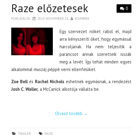
Raze előzetesek
0
PUBLIKÁLTA
2013. NOVEMBER 23.
KOIMBRA
Egy szervezet nőket rabol el, majd
arra kényszeríti őket, hogy egymással
harcoljanak. Ha nem teljesítik a
parancsot annak szeretteik isszák
meg a levét. Így tehát minden egyes
alkalommal muszáj péppé verni ellenfelüket.
Zoe Bell
és
Rachel Nichols
eshetnek egymásnak, a rendezést
Josh C. Waller,
a McCanick alkotója vállalta be.
Olvasd tovább
→
TRAILER
RAZE