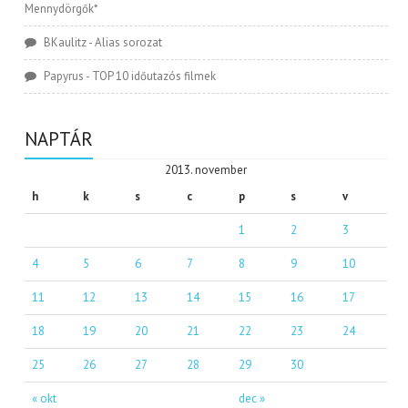
Mennydörgők*
BKaulitz
-
Alias sorozat
Papyrus
-
TOP 10 időutazós filmek
NAPTÁR
2013. november
h
k
s
c
p
s
v
1
2
3
4
5
6
7
8
9
10
11
12
13
14
15
16
17
18
19
20
21
22
23
24
25
26
27
28
29
30
« okt
dec »