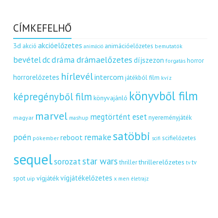
CÍMKEFELHŐ
akcióelőzetes
3d
akció
animációelőzetes
bemutatók
animáció
dráma
drámaelőzetes
bevétel
dc
díjszezon
horror
forgatás
hírlevél
intercom
horrorelőzetes
játékból film
kvíz
könyvből film
képregényből film
könyvajánló
marvel
megtörtént eset
nyereményjáték
magyar
mashup
satöbbi
remake
poén
reboot
scifielőzetes
pókember
scifi
sequel
star wars
sorozat
thrillerelőzetes
thriller
tv
tv
vígjátékelőzetes
vígjáték
spot
uip
x men
életrajz