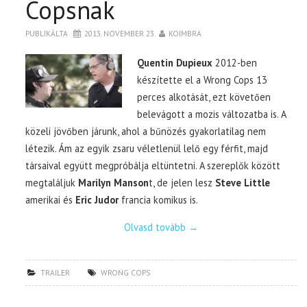
Copsnak
TOP10
PUBLIKÁLTA
2013. NOVEMBER 23.
KOIMBRA
Quentin Dupieux
2012-ben
KULISSZA
készítette el a Wrong Cops 13
perces alkotását, ezt követően
CIKK
belevágott a mozis változatba is. A
közeli jövőben járunk, ahol a bűnözés gyakorlatilag nem
létezik. Ám az egyik zsaru véletlenül lelő egy férfit, majd
PÓLÓ RENDELÉS
társaival együtt megpróbálja eltüntetni. A szereplők között
megtaláljuk
Marilyn Manson
t, de jelen lesz
Steve Little
amerikai és
Eric Judor
francia komikus is.
Olvasd tovább
→
TRAILER
WRONG COPS