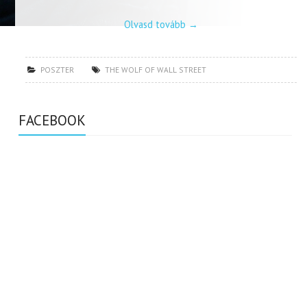
Olvasd tovább
→
POSZTER
THE WOLF OF WALL STREET
FACEBOOK