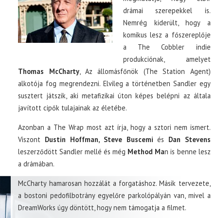
drámai szerepekkel is.
Nemrég kiderült, hogy a
komikus lesz a főszereplője
a The Cobbler indie
produkciónak, amelyet
Thomas McCharty
, Az állomásfőnök (The Station Agent)
alkotója fog megrendezni. Elvileg a történetben Sandler egy
susztert játszik, aki metafizikai úton képes belépni az általa
javított cipők tulajainak az életébe.
Azonban a The Wrap most azt írja, hogy a sztori nem ismert.
Viszont
Dustin Hoffman, Steve Buscemi
és
Dan Stevens
leszerződött Sandler mellé és még
Method Ma
n is benne lesz
a drámában.
McCharty hamarosan hozzálát a forgatáshoz. Másik tervezete,
a bostoni pedofilbotrány egyelőre parkolópályán van, mivel a
DreamWorks úgy döntött, hogy nem támogatja a filmet.