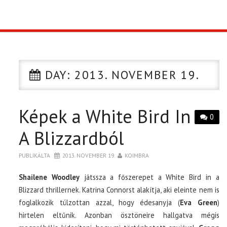
TOP10
KULISSZA
DAY:
2013. NOVEMBER 19.
CIKK
Képek a White Bird In
PÓLÓ RENDELÉS
0
A Blizzardból
PUBLIKÁLTA
2013. NOVEMBER 19.
KOIMBRA
Shailene Woodley
játssza a főszerepet a White Bird in a
Blizzard thrillernek. Katrina Connorst alakítja, aki eleinte nem is
foglalkozik túlzottan azzal, hogy édesanyja (
Eva Green
)
hirtelen eltűnik. Azonban ösztöneire hallgatva mégis