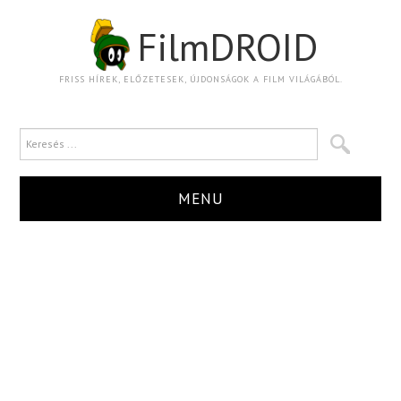
FilmDROID
FRISS HÍREK, ELŐZETESEK, ÚJDONSÁGOK A FILM VILÁGÁBÓL.
MENU
HÍR
TRAILER
KRITIKA
BOXOFFICE