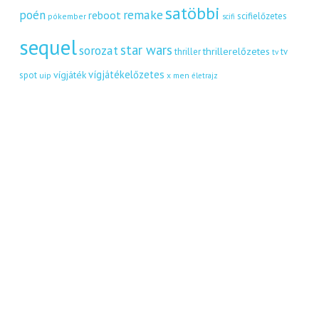
satöbbi
remake
poén
reboot
scifielőzetes
pókember
scifi
sequel
star wars
sorozat
thrillerelőzetes
thriller
tv
tv
vígjátékelőzetes
vígjáték
spot
uip
x men
életrajz