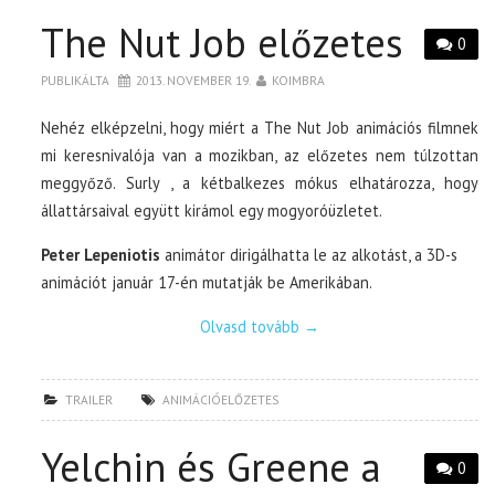
The Nut Job előzetes
0
PUBLIKÁLTA
2013. NOVEMBER 19.
KOIMBRA
Nehéz elképzelni, hogy miért a The Nut Job animációs filmnek
mi keresnivalója van a mozikban, az előzetes nem túlzottan
meggyőző. Surly , a kétbalkezes mókus elhatározza, hogy
állattársaival együtt kirámol egy mogyoróüzletet.
Peter Lepeniotis
animátor dirigálhatta le az alkotást, a 3D-s
animációt január 17-én mutatják be Amerikában.
Olvasd tovább
→
TRAILER
ANIMÁCIÓELŐZETES
Yelchin és Greene a
0