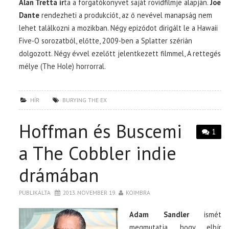
Alan Tretta ír
ta a forgatókönyvet saját rövidfilmje alapján.
Joe
Dante
rendezheti a produkciót, az ő nevével manapság nem
lehet találkozni a mozikban. Négy epizódot dirigált le a Hawaii
Five-O sorozatból, előtte, 2009-ben a Splatter szérián
dolgozott. Négy évvel ezelőtt jelentkezett filmmel, A rettegés
mélye (The Hole) horrorral.
HÍR
BURYING THE EX
Hoffman és Buscemi
1
a The Cobbler indie
drámában
PUBLIKÁLTA
2013. NOVEMBER 19.
KOIMBRA
Adam Sandler
ismét
megmutatja, hogy elbír