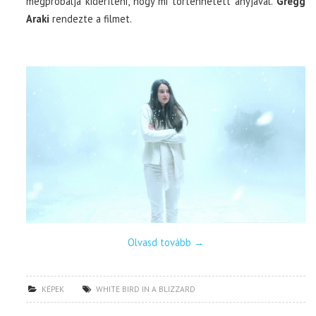
megpróbálja kideríteni, hogy mi történhetett anyjával.
Gregg
Araki
rendezte a filmet.
Olvasd tovább
→
KÉPEK
WHITE BIRD IN A BLIZZARD