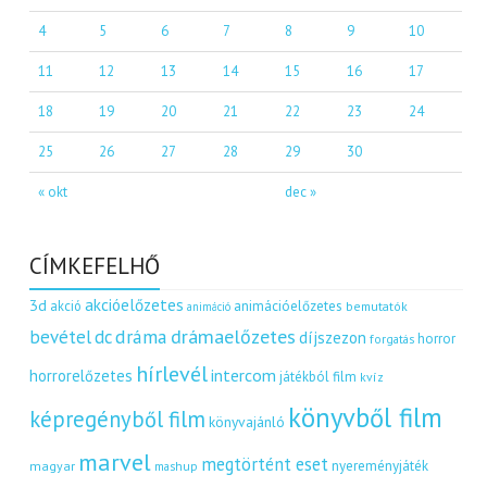
4
5
6
7
8
9
10
11
12
13
14
15
16
17
18
19
20
21
22
23
24
25
26
27
28
29
30
« okt
dec »
CÍMKEFELHŐ
akcióelőzetes
3d
akció
animációelőzetes
bemutatók
animáció
dráma
drámaelőzetes
bevétel
dc
díjszezon
horror
forgatás
hírlevél
intercom
horrorelőzetes
játékból film
kvíz
könyvből film
képregényből film
könyvajánló
marvel
megtörtént eset
nyereményjáték
magyar
mashup