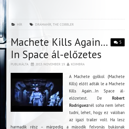
HÍR
DRÁMAHÍR
,
THE COBBLER
Machete Kills Again…
5
In Space ál-előzetes
PUBLIKÁLTA
2013. NOVEMBER 19.
KOIMBRA
A Machete gyilkol (Machete
Kills) előtt adták le a Machete
Kills Again…In Space ál-
előzetest. De
Robert
Rodriguez
nél soha nem lehet
tudni, lehet, hogy ez valóban
az igazi trailer volt. Ha lesz
harmadik rész – márpedig a második felvonás bukásnak