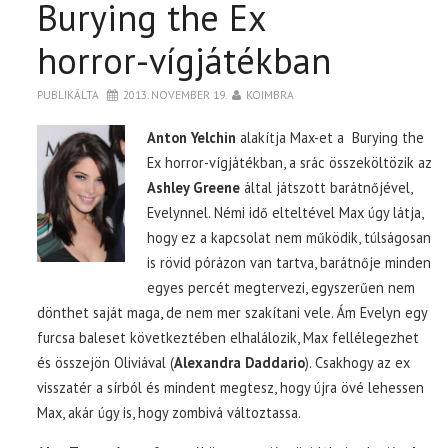
Burying the Ex
horror-vígjátékban
PUBLIKÁLTA
2013. NOVEMBER 19.
KOIMBRA
Anton Yelchin
alakítja Max-et a Burying the
Ex horror-vígjátékban, a srác összeköltözik az
Ashley Greene
által játszott barátnőjével,
Evelynnel. Némi idő elteltével Max úgy látja,
hogy ez a kapcsolat nem működik, túlságosan
is rövid pórázon van tartva, barátnője minden
egyes percét megtervezi, egyszerűen nem
dönthet saját maga, de nem mer szakítani vele. Ám Evelyn egy
furcsa baleset következtében elhalálozik, Max fellélegezhet
és összejön Oliviával (
Alexandra Daddario
). Csakhogy az ex
visszatér a sírból és mindent megtesz, hogy újra övé lehessen
Max, akár úgy is, hogy zombivá változtassa.