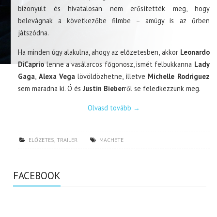
bizonyult és hivatalosan nem erősítették meg, hogy
belevágnak a következőbe filmbe – amúgy is az űrben
játszódna.
Ha minden úgy alakulna, ahogy az előzetesben, akkor
Leonardo
DiCaprio
lenne a vasálarcos főgonosz, ismét felbukkanna
Lady
Gaga
,
Alexa Vega
lövöldözhetne, illetve
Michelle Rodriguez
sem maradna ki. Ó és
Justin Bieber
ről se feledkezzünk meg.
Olvasd tovább
→
ELŐZETES
,
TRAILER
MACHETE
FACEBOOK