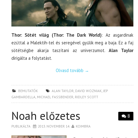
Thor: Sötét világ (Thor: The Dark World)
: Az asgardinak
ezúttal a Malektih-tel és seregével gyűlik meg a baja. Ez a faj
sötétségbe akarja taszítani az univerzumot.
Alan Taylor
dirigálta a folytatást.
Olvasd tovább
→
BEMUTATÓK
ALAN TAYLOR
,
DAVID WOZNIAK
,
JEP
GAMBARDELLA
,
MICHAEL FASSBENDER
,
RIDLEY SCOTT
Noah előzetes
8
PUBLIKÁLTA
2013. NOVEMBER 14.
KOIMBRA