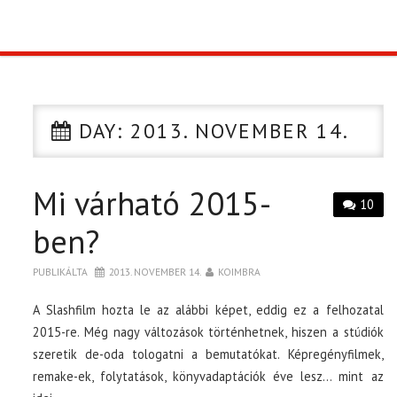
TOP10
KULISSZA
DAY:
2013. NOVEMBER 14.
CIKK
Mi várható 2015-
PÓLÓ RENDELÉS
10
ben?
PUBLIKÁLTA
2013. NOVEMBER 14.
KOIMBRA
A Slashfilm hozta le az alábbi képet, eddig ez a felhozatal
2015-re. Még nagy változások történhetnek, hiszen a stúdiók
szeretik de-oda tologatni a bemutatókat. Képregényfilmek,
remake-ek, folytatások, könyvadaptációk éve lesz… mint az