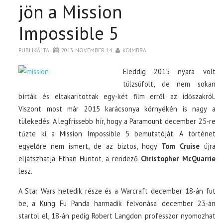
jön a Mission
Impossible 5
PUBLIKÁLTA
2013. NOVEMBER 14.
KOIMBRA
Eleddig 2015 nyara volt
túlzsúfolt, de nem sokan
bírták és eltakarítottak egy-két film erről az időszakról.
Viszont most már 2015 karácsonya környékén is nagy a
tülekedés. A legfrissebb hír, hogy a Paramount december 25-re
tűzte ki a Mission Impossible 5 bemutatóját. A történet
egyelőre nem ismert, de az biztos, hogy
Tom Cruise
újra
eljátszhatja Ethan Huntot, a rendező
Christopher McQuarrie
lesz.
A Star Wars hetedik része és a Warcraft december 18-án fut
be, a Kung Fu Panda harmadik felvonása december 23-án
startol el, 18-án pedig Robert Langdon professzor nyomozhat