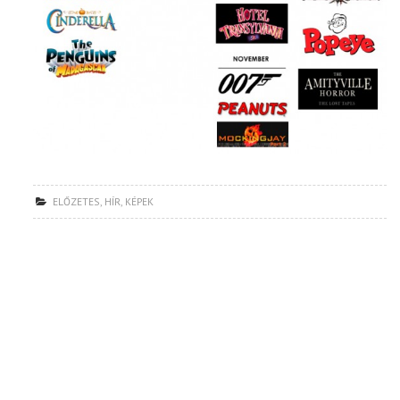
ELŐZETES
,
HÍR
,
KÉPEK