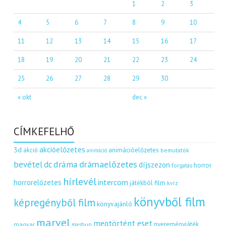
1
2
3
4
5
6
7
8
9
10
11
12
13
14
15
16
17
18
19
20
21
22
23
24
25
26
27
28
29
30
« okt
dec »
CÍMKEFELHŐ
akcióelőzetes
3d
akció
animációelőzetes
bemutatók
animáció
dráma
drámaelőzetes
bevétel
dc
díjszezon
horror
forgatás
hírlevél
intercom
horrorelőzetes
játékból film
kvíz
könyvből film
képregényből film
könyvajánló
marvel
megtörtént eset
nyereményjáték
magyar
mashup