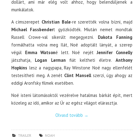
dollárt, ami már elég volt ahhoz, hogy belendüljenek a
munkálatok.
A címszerepet
Christian Bale
-re szerették volna bízni, majd
Michael Fassbender
t győzködték. Miután nemet mondtak
Russell Crowe-val sikerült megegyezni.
Dakota Fanning
formálhatta volna meg Ilát, Noé adoptált lányát, a szerep
végül
Emma Watson
é lett. Noé nejét
Jennifer Connelly
játszhatja,
Logan Lerman
fiát keltheti életre.
Anthony
Hopkins
lesz a nagypapa, Ray Winstone Noé nagy ellenfelét
testesítheti meg. A zenét
Clint Mansell
szerzi, úgy ahogy az
eddigi Aronfsky filmek esetében.
Noé isteni látomásoktól vezérelve hatalmas bárkát épít, mert
közeleg az idő, amikor az Úr az egész világot elárasztja.
Olvasd tovább
→
TRAILER
NOAH