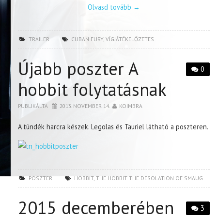
Olvasd tovább
→
TRAILER
CUBAN FURY
,
VÍGJÁTÉKELŐZETES
Újabb poszter A
0
hobbit folytatásnak
PUBLIKÁLTA
2013. NOVEMBER 14.
KOIMBRA
A tündék harcra készek. Legolas és Tauriel látható a poszteren.
POSZTER
HOBBIT
,
THE HOBBIT THE DESOLATION OF SMAUG
2015 decemberében
3