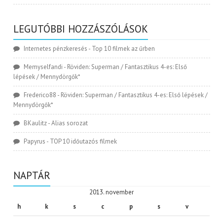
LEGUTÓBBI HOZZÁSZÓLÁSOK
Internetes pénzkeresés
-
Top 10 filmek az űrben
Memyselfandi
-
Röviden: Superman / Fantasztikus 4-es: Első
lépések / Mennydörgők*
Frederico88
-
Röviden: Superman / Fantasztikus 4-es: Első lépések /
Mennydörgők*
BKaulitz
-
Alias sorozat
Papyrus
-
TOP 10 időutazós filmek
NAPTÁR
2013. november
h
k
s
c
p
s
v