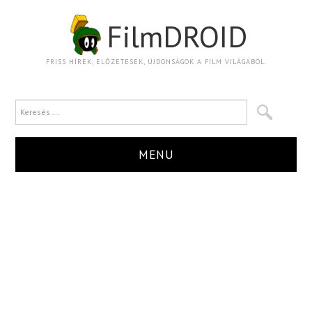
FilmDROID
FRISS HÍREK, ELŐZETESEK, ÚJDONSÁGOK A FILM VILÁGÁBÓL.
MENU
HÍR
TRAILER
KRITIKA
BOXOFFICE