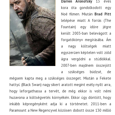
Darren Aronofsky
13 éves
kora óta gondolkodott egy
Noé filmen. Miután
Brad Pitt
lelépése miatt A forrás (The
Fountain) egy időre jégre
került 2003-ban belevágott a
forgatókönyv megírásába. Ám
a nagy költségek miatt
egyszerűen képtelen volt zöld
ágra vergődni a stúdiókkal.
2007-ben majdnem összejött
a szükséges büdzsé, de
mégsem kapta meg a szükséges összeget. Miután a Fekete
hattyú (Black Swan) nagy sikert aratott megint esély nyílt arra,
hogy leforgathassa a tervét, de még ekkor is volt némi
huzavona a költségvetés környékén. Ekkor úgy döntött, hogy
inkább képregényként adja ki a történetet. 2011-ben a
Paramount a New Regencyvel közösen dobott össze 130 millió