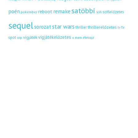
satöbbi
remake
poén
reboot
scifielőzetes
pókember
scifi
sequel
star wars
sorozat
thrillerelőzetes
thriller
tv
tv
vígjátékelőzetes
vígjáték
spot
uip
x men
életrajz