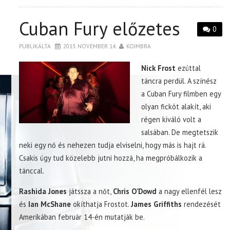
Cuban Fury előzetes
0
PUBLIKÁLTA
2013. NOVEMBER 14.
KOIMBRA
Nick Frost
ezúttal
táncra perdül. A színész
a Cuban Fury filmben egy
olyan fickót alakít, aki
régen kiváló volt a
salsában. De megtetszik
neki egy nő és nehezen tudja elviselni, hogy más is hajt rá.
Csakis úgy tud közelebb jutni hozzá, ha megpróbálkozik a
tánccal.
Rashida Jones
játssza a nőt,
Chris O’Dowd
a nagy ellenfél lesz
és
Ian McShane
okíthatja Frostot.
James Griffiths
rendezését
Amerikában február 14-én mutatják be.