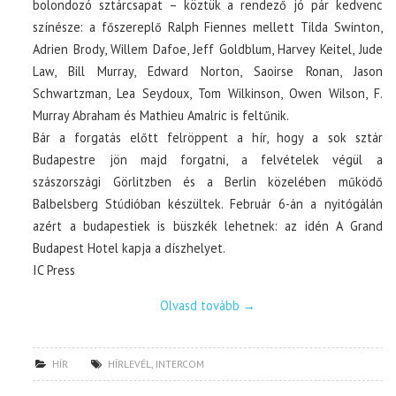
bolondozó sztárcsapat – köztük a rendező jó pár kedvenc
színésze: a főszereplő Ralph Fiennes mellett Tilda Swinton,
Adrien Brody, Willem Dafoe, Jeff Goldblum, Harvey Keitel, Jude
Law, Bill Murray, Edward Norton, Saoirse Ronan, Jason
Schwartzman, Lea Seydoux, Tom Wilkinson, Owen Wilson, F.
Murray Abraham és Mathieu Amalric is feltűnik.
Bár a forgatás előtt felröppent a hír, hogy a sok sztár
Budapestre jön majd forgatni, a felvételek végül a
szászországi Görlitzben és a Berlin közelében működő
Balbelsberg Stúdióban készültek. Február 6-án a nyitógálán
azért a budapestiek is büszkék lehetnek: az idén A Grand
Budapest Hotel kapja a díszhelyet.
IC Press
Olvasd tovább
→
HÍR
HÍRLEVÉL
,
INTERCOM