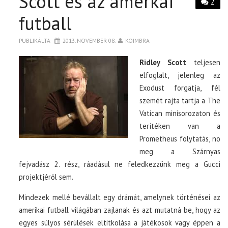
Scott és az amerkai
2
futball
PUBLIKÁLTA
2013. NOVEMBER 08.
KOIMBRA
Ridley Scott
teljesen
elfoglalt, jelenleg az
Exodust forgatja, fél
szemét rajta tartja a The
Vatican minisorozaton és
terítéken van a
Prometheus folytatás, no
meg a Szárnyas
fejvadász 2. rész, ráadásul ne feledkezzünk meg a Gucci
projektjéről sem.
Mindezek mellé bevállalt egy drámát, amelynek történései az
amerikai futball világában zajlanak és azt mutatná be, hogy az
egyes súlyos sérülések eltitkolása a játékosok vagy éppen a