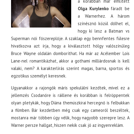
a korábban már említett
Olga Kurylenko
fáradt be
a Warnerhez. A három
színésznő közül dőlhet el,
hogy ki lesz a Batman vs
Superman női főszereplője. A szaklap egy bennfentes fülesre
hivatkozva azt írja, hogy a kiválasztott hölgy valószínűleg
Bruce Wayne oldalán domboríthat. Ha már az Acélember Lois
Lane-nel romantikázhat, akkor a gothami milliárdosnak is kell
valaki, nem? A karakterlírás szerint magas, barna, sportos és
egzotikus személyt keresnek.
Ugyanakkor a rajongók máris spekulálni kezdtek, mivel ez a
jellemzés Csodanőre is ráillene és korábban is felröppentek
olyan pletykák, hogy Diána themüszkirai hercegnő is felbukkan
a filmben. Bár kezdetben még csak egy cameoról beszéltek,
mostanra már többen úgy vélik, hogy nagyobb szerepre lesz. A
Warner persze hallgat, hiszen nekik csak jó az ingyenreklám.