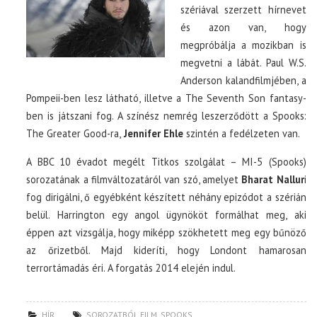
szériával szerzett hírnevet
és azon van, hogy
megpróbálja a mozikban is
megvetni a lábát. Paul W.S.
Anderson kalandfilmjében, a
Pompeii-ben lesz látható, illetve a The Seventh Son fantasy-
ben is játszani fog. A színész nemrég leszerződött a Spooks:
The Greater Good-ra,
Jennifer Ehle
szintén a fedélzeten van.
A BBC 10 évadot megélt Titkos szolgálat – MI-5 (Spooks)
sorozatának a filmváltozatáról van szó, amelyet
Bharat Nallur
i
fog dirigálni, ő egyébként készített néhány epizódot a szérián
belül. Harrington egy angol ügynököt formálhat meg, aki
éppen azt vizsgálja, hogy miképp szökhetett meg egy bűnöző
az őrizetből. Majd kideríti, hogy Londont hamarosan
terrortámadás éri. A forgatás 2014 elején indul.
HÍR
SOROZATBÓL FILM
,
SPOOKS