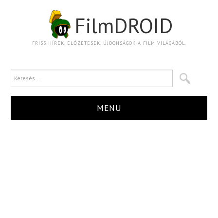
FilmDROID
FRISS HÍREK, ELŐZETESEK, ÚJDONSÁGOK A FILM VILÁGÁBÓL.
MENU
HÍR
TRAILER
KRITIKA
BOXOFFICE