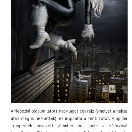
A Nebezial oldalon látott napvilágot egy rajz (amelyet a hajtás
után meg is nézhettek), ez inspirálta a fenti fotót. A Spider
Troopernek nevezett jóember bújt bele a Hálószövő