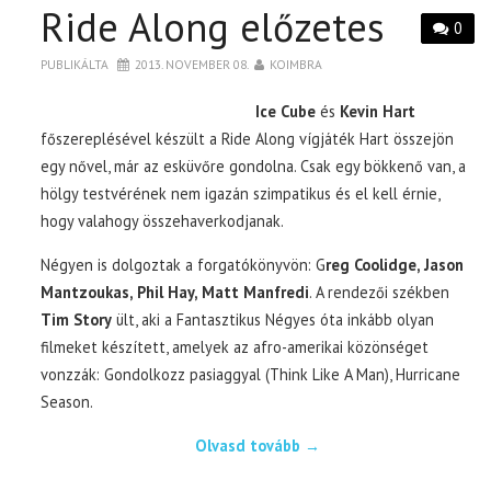
Ride Along előzetes
0
PUBLIKÁLTA
2013. NOVEMBER 08.
KOIMBRA
Ice Cube
és
Kevin Hart
főszereplésével készült a Ride Along vígjáték Hart összejön
egy nővel, már az esküvőre gondolna. Csak egy bökkenő van, a
hölgy testvérének nem igazán szimpatikus és el kell érnie,
hogy valahogy összehaverkodjanak.
Négyen is dolgoztak a forgatókönyvön: G
reg Coolidge, Jason
Mantzoukas, Phil Hay, Matt Manfredi
. A rendezői székben
Tim Story
ült, aki a Fantasztikus Négyes óta inkább olyan
filmeket készített, amelyek az afro-amerikai közönséget
vonzzák: Gondolkozz pasiaggyal (Think Like A Man), Hurricane
Season.
Olvasd tovább
→