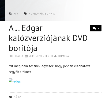
HÍR
HORRORHÍR
,
SOMNIA
A J. Edgar
3
kalózverziójának DVD
borítója
PUBLIKÁLTA
2013. NOVEMBER 08.
KOIMBRA
Mit meg nem tesznek egyesek, hogy jobban eladhatóvá
tegyék a filmet.
KÉPEK