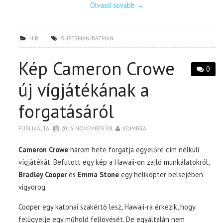
Olvasd tovább
→
HÍR
SUPERMAN-BATMAN
Kép Cameron Crowe
0
új vígjátékának a
forgatásáról
PUBLIKÁLTA
2013. NOVEMBER 08.
KOIMBRA
Cameron Crowe
három hete forgatja egyelőre cím nélküli
vígjátékát. Befutott egy kép a Hawaii-on zajló munkálatokról,
Bradley Cooper
és
Emma Stone
egy helikopter belsejében
vigyorog.
Cooper egy katonai szakértő lesz, Hawaii-ra érkezik, hogy
felügyelje egy műhold fellövését. De egyáltalán nem