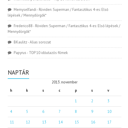
Memyselfandi
-
Röviden: Superman / Fantasztikus 4-es: Első
lépések / Mennydörgők*
Frederico88
-
Röviden: Superman / Fantasztikus 4-es: Első lépések /
Mennydörgők*
BKaulitz
-
Alias sorozat
Papyrus
-
TOP 10 időutazós filmek
NAPTÁR
2013. november
h
k
s
c
p
s
v
1
2
3
4
5
6
7
8
9
10
11
12
13
14
15
16
17