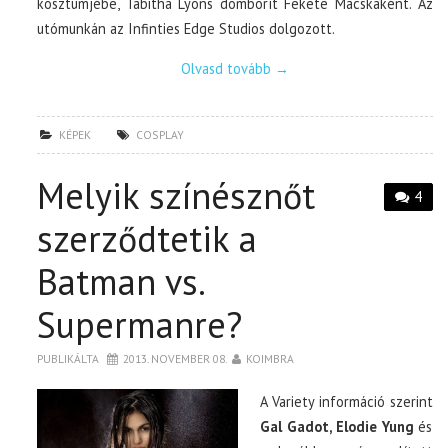
kosztümjébe, Tabitha Lyons domborít Fekete Macskaként. Az
utómunkán az Infinties Edge Studios dolgozott.
Olvasd tovább
→
KÉPEK
COSPLAY
Melyik színésznőt
4
szerződtetik a
Batman vs.
Supermanre?
PUBLIKÁLTA
2013. NOVEMBER 08.
KOIMBRA
A Variety információ szerint
Gal Gadot, Elodie Yung
és