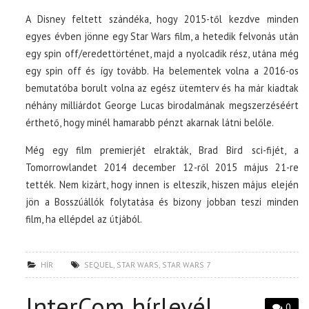
A Disney feltett szándéka, hogy 2015-től kezdve minden
egyes évben jönne egy Star Wars film, a hetedik felvonás után
egy spin off/eredettörténet, majd a nyolcadik rész, utána még
egy spin off és így tovább. Ha belementek volna a 2016-os
bemutatóba borult volna az egész ütemterv és ha már kiadtak
néhány milliárdot George Lucas birodalmának megszerzéséért
érthető, hogy minél hamarabb pénzt akarnak látni belőle.
Még egy film premierjét elrakták, Brad Bird sci-fijét, a
Tomorrowlandet 2014 december 12-ről 2015 május 21-re
tették. Nem kizárt, hogy innen is elteszik, hiszen május elején
jön a Bosszúállók folytatása és bizony jobban teszi minden
film, ha ellépdel az útjából.
HÍR
SEQUEL
,
STAR WARS
,
STAR WARS 7
InterCom hírlevél
0