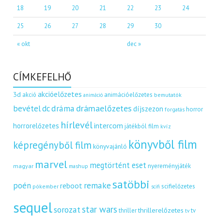
18
19
20
21
22
23
24
25
26
27
28
29
30
« okt
dec »
CÍMKEFELHŐ
akcióelőzetes
3d
akció
animációelőzetes
bemutatók
animáció
dráma
drámaelőzetes
bevétel
dc
díjszezon
horror
forgatás
hírlevél
intercom
horrorelőzetes
játékból film
kvíz
könyvből film
képregényből film
könyvajánló
marvel
megtörtént eset
nyereményjáték
magyar
mashup
satöbbi
remake
poén
reboot
scifielőzetes
pókember
scifi
sequel
star wars
sorozat
thrillerelőzetes
thriller
tv
tv