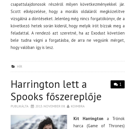
csapattulajdonosok részéről milyen következményekkel jár.
Scott elképzelése, hogy a morális oldaláról megközelítve
vizsgálná a döntéseket. Jelenleg még nincs forgatókönyv, de a
következő hetek során kiderül, hogy melyik írót bízzak meg a
feladattal. A rendező azt szeretné, ha az Exodust követően
bele tudna vágni a forgatásba, de arra ne vegyünk mérget,
hogy valóban így is lesz.
HÍR
Harrington lett a
1
Spooks főszereplője
PUBLIKÁLTA
2013. NOVEMBER 08.
KOIMBRA
Kit Harrington
a Trónok
harca (Game of Thrones)