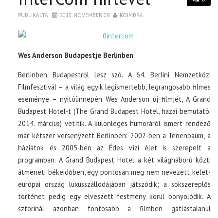
PUBLIKÁLTA
2013. NOVEMBER 08.
KOIMBRA
Wes Anderson Budapestje Berlinben
Berlinben Budapestről lesz szó. A 64. Berlini Nemzetközi
Filmfesztivál – a világ egyik legismertebb, legrangosabb filmes
eseménye – nyitóünnepén Wes Anderson új filmjét, A Grand
Budapest Hotel-t (The Grand Budapest Hotel, hazai bemutató:
2014. március) vetítik. A különleges humoráról ismert rendező
már kétszer versenyzett Berlinben: 2002-ben a Tenenbaum, a
háziátok és 2005-ben az Édes vízi élet is szerepelt a
programban. A Grand Budapest Hotel a két világháború közti
átmeneti békeidőben, egy pontosan meg nem nevezett kelet-
európai ország luxusszállodájában játszódik; a sokszereplős
történet pedig egy elveszett festmény körül bonyolódik. A
sztorinál azonban fontosabb a filmben gátlástalanul