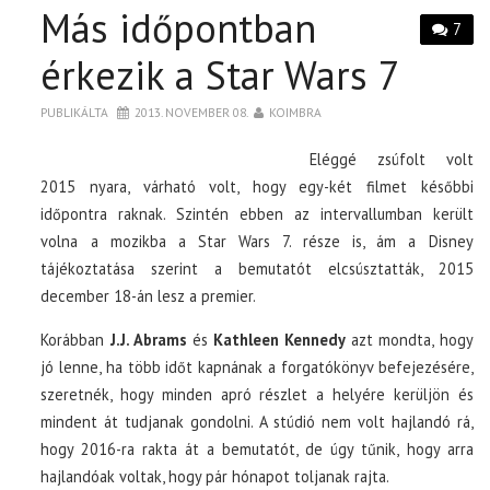
Más időpontban
7
érkezik a Star Wars 7
PUBLIKÁLTA
2013. NOVEMBER 08.
KOIMBRA
Eléggé zsúfolt volt
2015 nyara, várható volt, hogy egy-két filmet későbbi
időpontra raknak. Szintén ebben az intervallumban került
volna a mozikba a Star Wars 7. része is, ám a Disney
tájékoztatása szerint a bemutatót elcsúsztatták, 2015
december 18-án lesz a premier.
Korábban
J.J. Abrams
és
Kathleen Kennedy
azt mondta, hogy
jó lenne, ha több időt kapnának a forgatókönyv befejezésére,
szeretnék, hogy minden apró részlet a helyére kerüljön és
mindent át tudjanak gondolni. A stúdió nem volt hajlandó rá,
hogy 2016-ra rakta át a bemutatót, de úgy tűnik, hogy arra
hajlandóak voltak, hogy pár hónapot toljanak rajta.