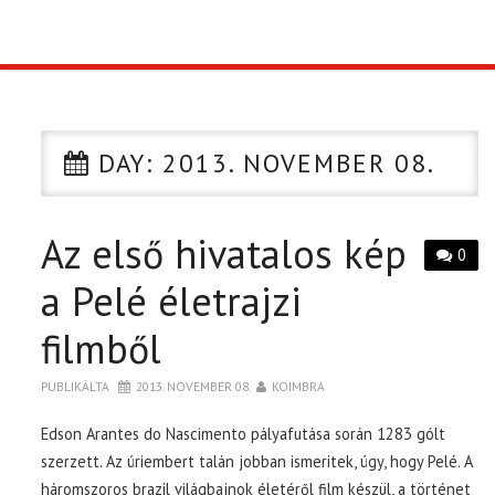
TOP10
KULISSZA
DAY:
2013. NOVEMBER 08.
CIKK
Az első hivatalos kép
PÓLÓ RENDELÉS
0
a Pelé életrajzi
filmből
PUBLIKÁLTA
2013. NOVEMBER 08.
KOIMBRA
Edson Arantes do Nascimento pályafutása során 1283 gólt
szerzett. Az úriembert talán jobban ismeritek, úgy, hogy Pelé. A
háromszoros brazil világbajnok életéről film készül, a történet