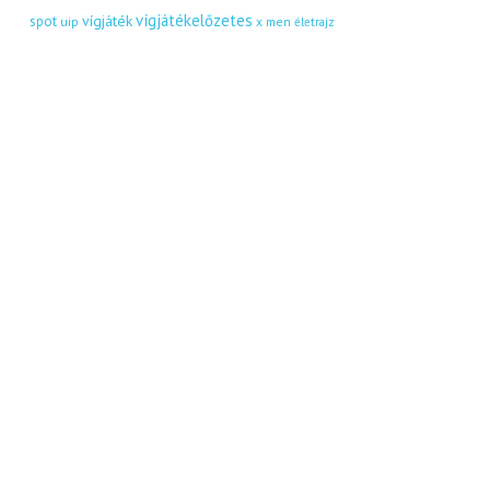
vígjátékelőzetes
vígjáték
spot
uip
x men
életrajz