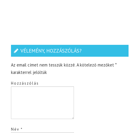
VÉLEMÉNY, HOZZÁSZÓLÁS?
Az email címet nem tesszük közzé.
A kötelező mezőket
*
karakterrel jelöltük
Hozzászólás
Név
*