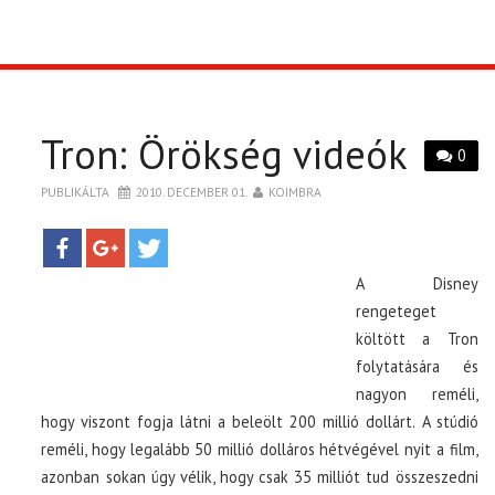
TOP10
KULISSZA
Tron: Örökség videók
0
CIKK
PUBLIKÁLTA
2010. DECEMBER 01.
KOIMBRA
PÓLÓ RENDELÉS
A Disney
rengeteget
költött a Tron
folytatására és
nagyon reméli,
hogy viszont fogja látni a beleölt 200 millió dollárt. A stúdió
reméli, hogy legalább 50 millió dolláros hétvégével nyit a film,
azonban sokan úgy vélik, hogy csak 35 milliót tud összeszedni