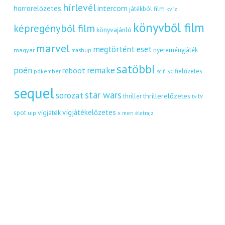
hírlevél
intercom
horrorelőzetes
játékból film
kvíz
könyvből film
képregényből film
könyvajánló
marvel
megtörtént eset
nyereményjáték
magyar
mashup
satöbbi
remake
poén
reboot
scifielőzetes
pókember
scifi
sequel
star wars
sorozat
thrillerelőzetes
thriller
tv
tv
vígjátékelőzetes
vígjáték
spot
uip
x men
életrajz