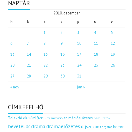
NAPTÁR
2010. december
h
k
s
c
p
s
v
1
2
3
4
5
6
7
8
9
10
11
12
13
14
15
16
17
18
19
20
21
22
23
24
25
26
27
28
29
30
31
« nov
jan »
CÍMKEFELHŐ
akcióelőzetes
3d
akció
animációelőzetes
bemutatók
animáció
dráma
drámaelőzetes
bevétel
dc
díjszezon
horror
forgatás