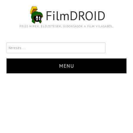
FilmDROID
FRISS HÍREK, ELŐZETESEK, ÚJDONSÁGOK A FILM VILÁGÁBÓL.
MENU
HÍR
TRAILER
KRITIKA
BOXOFFICE