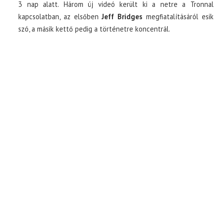
3 nap alatt. Három új videó került ki a netre a Tronnal
kapcsolatban, az elsőben
Jeff Bridges
megfiatalításáról esik
szó, a másik kettő pedig a történetre koncentrál.