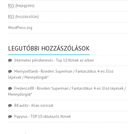
RSS
(bejegyzés)
RSS
(hozzászólás)
WordPress.org
LEGUTÓBBI HOZZÁSZÓLÁSOK
Internetes pénzkeresés
-
Top 10 filmek az űrben
Memyselfandi
-
Röviden: Superman / Fantasztikus 4-es: Első
lépések / Mennydörgők*
Frederico88
-
Röviden: Superman / Fantasztikus 4-es: Első lépések /
Mennydörgők*
BKaulitz
-
Alias sorozat
Papyrus
-
TOP 10 időutazós filmek