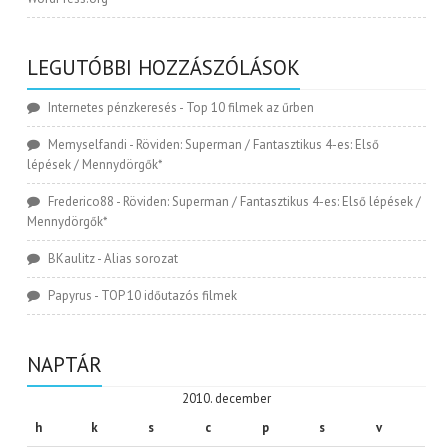
LEGUTÓBBI HOZZÁSZÓLÁSOK
Internetes pénzkeresés
-
Top 10 filmek az űrben
Memyselfandi
-
Röviden: Superman / Fantasztikus 4-es: Első
lépések / Mennydörgők*
Frederico88
-
Röviden: Superman / Fantasztikus 4-es: Első lépések /
Mennydörgők*
BKaulitz
-
Alias sorozat
Papyrus
-
TOP 10 időutazós filmek
NAPTÁR
2010. december
h
k
s
c
p
s
v