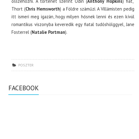
összehozni. A történet szerint Odin (
Anthony Hopkins
) fiát,
Thort (
Chris Hemsworth
) a Földre száműzi. A Villámisten pedig
itt ismeri meg igazán, hogy milyen hősnek lenni és ezen kívül
romantikus viszonyba keveredik egy fiatal tudóshölggyel, Jane
Fosterrel (
Natalie Portman
).
POSZTER
FACEBOOK