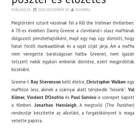
PUBLIKÁLTA
2010. DECEMBER 10.
KOIMBRA
Megtörtént sztorit vázolnak fel a Kill the Irishman thrillerben.
A 70-es években Danny Greene a cleveland-i olasz maffiának
dolgozott pénzbehajtóként, majd egy nap úgy döntött, hogy
hátat fordít munkaadóinak és a saját útját járja. Ám a maffia
nem veregette barátságosan hátba Greenet, nem igazán
tetszett nekik egykori emberük döntése, ezért megpróblták
kicsinálni.
Greene-t
Ray Stevenson
kelti életre,
Christopher Walken
egy
maffiózó lesz, akinek a szárnyai alatt ténykedik “hősünk”.
Val
Kilmer, Vindent D’Onofrio
és
Paul Sorvino
is szerepet kapott
a filmben.
Jonathan Hensleigh
, A megtorló (The Punisher)
rendezője készítette az alkotást, a forgatókönyvet is maga
vetette papírra.