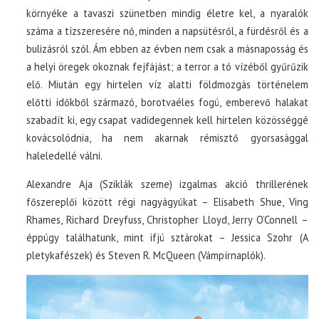
környéke a tavaszi szünetben mindig életre kel, a nyaralók
száma a tízszeresére nő, minden a napsütésről, a fürdésről és a
bulizásról szól. Ám ebben az évben nem csak a másnaposság és
a helyi öregek okoznak fejfájást; a terror a tó vízéből gyűrűzik
elő. Miután egy hirtelen víz alatti földmozgás történelem
előtti időkből származó, borotvaéles fogú, emberevő halakat
szabadít ki, egy csapat vadidegennek kell hirtelen közösséggé
kovácsolódnia, ha nem akarnak rémisztő gyorsasággal
haleledellé válni.
Alexandre Aja (Sziklák szeme) izgalmas akció thrillerének
főszereplői között régi nagyágyúkat – Elisabeth Shue, Ving
Rhames, Richard Dreyfuss, Christopher Lloyd, Jerry O’Connell –
éppúgy találhatunk, mint ifjú sztárokat – Jessica Szohr (A
pletykafészek) és Steven R. McQueen (Vámpírnaplók).