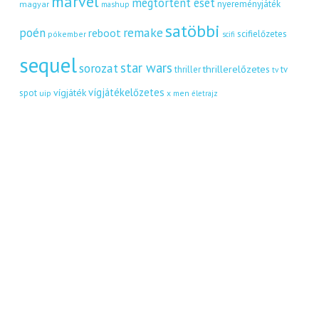
marvel
megtörtént eset
nyereményjáték
magyar
mashup
satöbbi
remake
poén
reboot
scifielőzetes
pókember
scifi
sequel
star wars
sorozat
thrillerelőzetes
thriller
tv
tv
vígjátékelőzetes
vígjáték
spot
uip
x men
életrajz