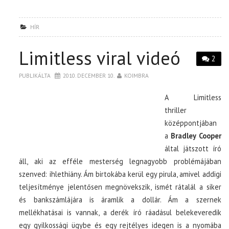
HÍR
Limitless viral videó
2
PUBLIKÁLTA
2010. DECEMBER 10.
KOIMBRA
A Limitless
thriller
középpontjában
a
Bradley Cooper
által játszott író
áll, aki az efféle mesterség legnagyobb problémájában
szenved: ihlethiány. Ám birtokába kerül egy pirula, amivel addigi
teljesítménye jelentősen megnövekszik, ismét rátalál a siker
és bankszámlájára is áramlik a dollár. Ám a szernek
mellékhatásai is vannak, a derék író ráadásul belekeveredik
egy gyilkossági ügybe és egy rejtélyes idegen is a nyomába