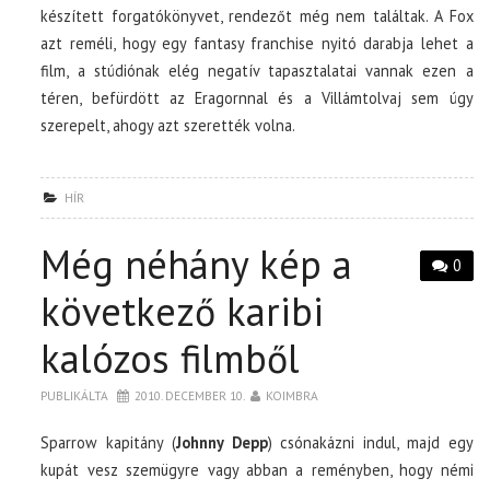
készített forgatókönyvet, rendezőt még nem találtak. A Fox
azt reméli, hogy egy fantasy franchise nyitó darabja lehet a
film, a stúdiónak elég negatív tapasztalatai vannak ezen a
téren, befürdött az Eragornnal és a Villámtolvaj sem úgy
szerepelt, ahogy azt szerették volna.
HÍR
Még néhány kép a
0
következő karibi
kalózos filmből
PUBLIKÁLTA
2010. DECEMBER 10.
KOIMBRA
Sparrow kapitány (
Johnny Depp
) csónakázni indul, majd egy
kupát vesz szemügyre vagy abban a reményben, hogy némi