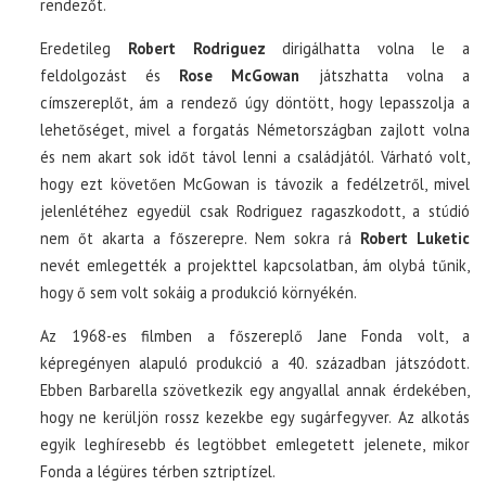
rendezőt.
Eredetileg
Robert Rodriguez
dirigálhatta volna le a
feldolgozást és
Rose McGowan
játszhatta volna a
címszereplőt, ám a rendező úgy döntött, hogy lepasszolja a
lehetőséget, mivel a forgatás Németországban zajlott volna
és nem akart sok időt távol lenni a családjától. Várható volt,
hogy ezt követően McGowan is távozik a fedélzetről, mivel
jelenlétéhez egyedül csak Rodriguez ragaszkodott, a stúdió
nem őt akarta a főszerepre. Nem sokra rá
Robert Luketic
nevét emlegették a projekttel kapcsolatban, ám olybá tűnik,
hogy ő sem volt sokáig a produkció környékén.
Az 1968-es filmben a főszereplő Jane Fonda volt, a
képregényen alapuló produkció a 40. században játszódott.
Ebben Barbarella szövetkezik egy angyallal annak érdekében,
hogy ne kerüljön rossz kezekbe egy sugárfegyver. Az alkotás
egyik leghíresebb és legtöbbet emlegetett jelenete, mikor
Fonda a légüres térben sztriptízel.