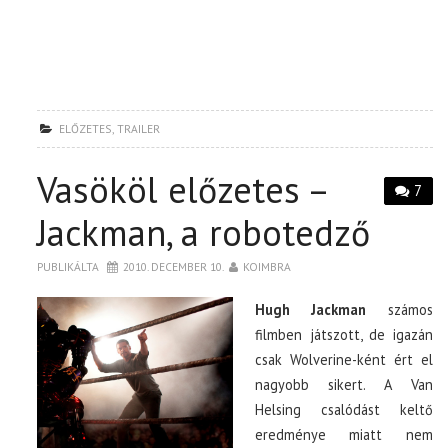
ELŐZETES
,
TRAILER
Vasököl előzetes –
7
Jackman, a robotedző
PUBLIKÁLTA
2010. DECEMBER 10.
KOIMBRA
Hugh Jackman
számos
filmben játszott, de igazán
csak Wolverine-ként ért el
nagyobb sikert. A Van
Helsing csalódást keltő
eredménye miatt nem