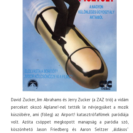
David Zucker, Jim Abrahams és Jerry Zucker (a ZAZ trió) a vidám
perceket okozó Aiplane!-nel tették le névjegyüket a mozik
küszöbére, ami (főleg) az Airport! katasztrófafilmek paródiája
volt. Azóta csöppet megkopott manapság a paródia szó,
köszönhető Jason Friedberg és Aaron Seltzer „áldásos”