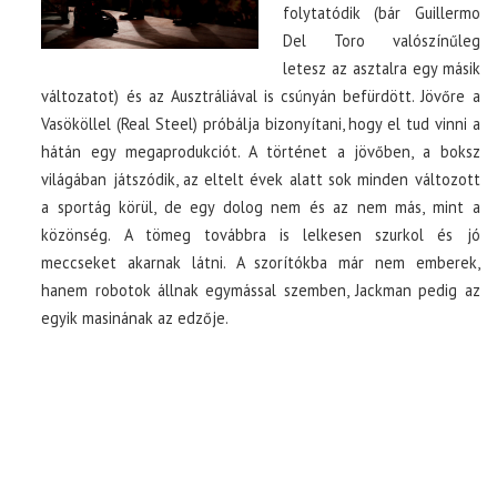
folytatódik (bár Guillermo
Del Toro valószínűleg
letesz az asztalra egy másik
változatot) és az Ausztráliával is csúnyán befürdött. Jövőre a
Vasököllel (Real Steel) próbálja bizonyítani, hogy el tud vinni a
hátán egy megaprodukciót. A történet a jövőben, a boksz
világában játszódik, az eltelt évek alatt sok minden változott
a sportág körül, de egy dolog nem és az nem más, mint a
közönség. A tömeg továbbra is lelkesen szurkol és jó
meccseket akarnak látni. A szorítókba már nem emberek,
hanem robotok állnak egymással szemben, Jackman pedig az
egyik masinának az edzője.