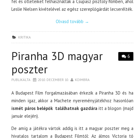
fel és ötleteiket felhasználták a Csupasz pisztoly filmben, ahol
Leslie Nielsen kivételével az egész szereplőgárdát lecserélték.
Olvasd tovább
→
KRITIKA
Piranha 3D magyar
6
poszter
PUBLIKÁLTA
2010. DECEMBER 10.
KOIMBRA
A Budapest Film forgalmazásában érkezik a Piranha 3D és ha
minden igaz, akkor a Machete nyereményjátékhoz hasonlóan
ismét páros belépők találhatnak gazdára
itt a blogon (majd
január elején).
De amíg a játékra vártok addig is itt a magyar poszter meg a
hivatalos tartalom a Budapest Filmtől: Az álmos Victoria tó