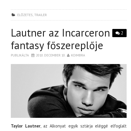
ELŐZETES
,
TRAILER
Lautner az Incarceron
2
fantasy főszereplője
PUBLIKÁLTA
2010. DECEMBER 10.
KOIMBRA
Taylor Lautner
, az Alkonyat egyik sztárja eléggé elfoglalt