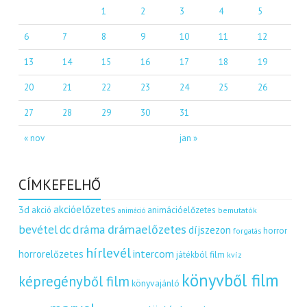
1
2
3
4
5
6
7
8
9
10
11
12
13
14
15
16
17
18
19
20
21
22
23
24
25
26
27
28
29
30
31
« nov
jan »
CÍMKEFELHŐ
akcióelőzetes
3d
akció
animációelőzetes
bemutatók
animáció
dráma
drámaelőzetes
bevétel
dc
díjszezon
horror
forgatás
hírlevél
intercom
horrorelőzetes
játékból film
kvíz
könyvből film
képregényből film
könyvajánló