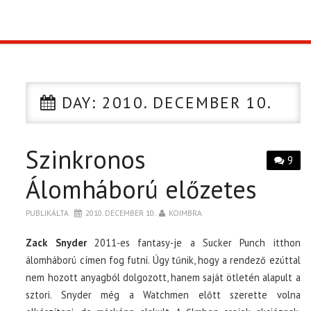
TOP10
KULISSZA
DAY:
2010. DECEMBER 10.
CIKK
Szinkronos
PÓLÓ RENDELÉS
9
Álomháború előzetes
PUBLIKÁLTA
2010. DECEMBER 10.
KOIMBRA
Zack Snyder
2011-es fantasy-je a Sucker Punch itthon
álomháború címen fog futni. Úgy tűnik, hogy a rendező ezúttal
nem hozott anyagból dolgozott, hanem saját ötletén alapult a
sztori. Snyder még a Watchmen előtt szerette volna