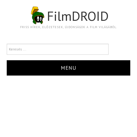
FilmDROID
FRISS HÍREK, ELŐZETESEK, ÚJDONSÁGOK A FILM VILÁGÁBÓL.
MENU
HÍR
TRAILER
KRITIKA
BOXOFFICE