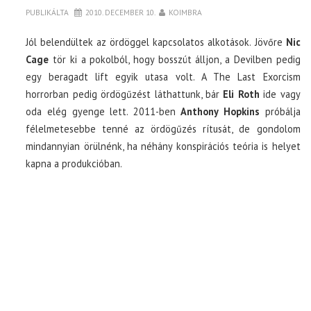
PUBLIKÁLTA
2010. DECEMBER 10.
KOIMBRA
Jól belendültek az ördöggel kapcsolatos alkotások. Jövőre
Nic
Cage
tör ki a pokolból, hogy bosszút álljon, a Devilben pedig
egy beragadt lift egyik utasa volt. A The Last Exorcism
horrorban pedig ördögűzést láthattunk, bár
Eli Roth
ide vagy
oda elég gyenge lett. 2011-ben
Anthony Hopkins
próbálja
félelmetesebbe tenné az ördögűzés rítusát, de gondolom
mindannyian örülnénk, ha néhány konspirációs teória is helyet
kapna a produkcióban.