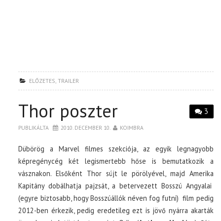
ELŐZETES
,
TRAILER
Thor poszter
3
PUBLIKÁLTA
2010. DECEMBER 10.
KOIMBRA
Dübörög a Marvel filmes szekciója, az egyik legnagyobb
képregénycég két legismertebb hőse is bemutatkozik a
vásznakon. Elsőként Thor sújt le pörölyével, majd Amerika
Kapitány dobálhatja pajzsát, a betervezett Bosszú Angyalai
(egyre biztosabb, hogy Bosszúállók néven fog futni) film pedig
2012-ben érkezik, pedig eredetileg ezt is jövő nyárra akarták