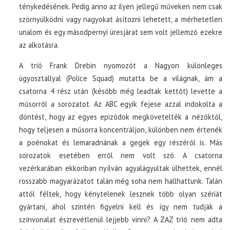
ténykedésének. Pedig anno az ilyen jellegű műveken nem csak
szörnyülködni vagy nagyokat ásítozni lehetett, a mérhetetlen
unalom és egy másodpernyi üresjárat sem volt jellemző ezekre
az alkotásra.
A trió Frank Drebin nyomozót a Nagyon különleges
ügyosztállyal (Police Squad) mutatta be a világnak, ám a
csatorna 4 rész után (később még leadtak kettőt) levette a
műsorról a sorozatot. Az ABC egyik fejese azzal indokolta a
döntést, hogy az egyes epizódok megkövetelték a nézőktől,
hogy teljesen a műsorra koncentráljon, különben nem értenék
a poénokat és lemaradnának a gegek egy részéről is. Más
sorozatok esetében erről nem volt szó. A csatorna
vezérkarában ekkoriban nyílván agyalágyultak ülhettek, ennél
rosszabb magyarázatot talán még soha nem hallhattunk. Talán
attól féltek, hogy kénytelenek lesznek több olyan szériát
gyártani, ahol szintén figyelni kell és így nem tudják a
színvonalat észrevétlenül lejjebb vinni? A ZAZ trió nem adta