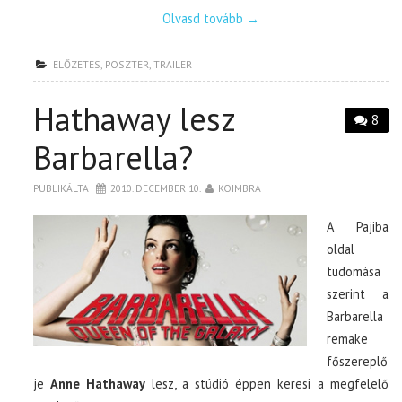
Olvasd tovább
→
ELŐZETES
,
POSZTER
,
TRAILER
Hathaway lesz
8
Barbarella?
PUBLIKÁLTA
2010. DECEMBER 10.
KOIMBRA
A Pajiba
oldal
tudomása
szerint a
Barbarella
remake
főszereplő
je
Anne Hathaway
lesz, a stúdió éppen keresi a megfelelő