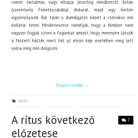
rumot tartalmaz vagy ellopja (esetleg mindkettő). Aztán
(szerintem) Feketeszakállal diskurál, majd egy hintón
egyensúlyozik. Bár talán a dumálgatós képet a csónakos elé
kellene tenni. Mindenesetre reméljük, hogy a filmben nem
nagyon fogjuk szívni a fogunkat amiatt, hogy mennyire látszik
a festett háttér, mert hát az elsőn kép esetében meg lett
volna még min dolgozni.
Olvasd tovább
→
KÉPEK
A rítus következő
7
előzetese