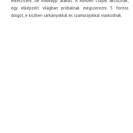
elkészíteni, de másképp alakult. A filmben csajok akcióznak,
egy elképzelt világban próbálnak megszerezni 5 fontos
dolgot, e közben sárkányokkal és szamurájokkal viaskodnak.