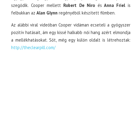
szegődik. Cooper mellett
Robert De Niro
és
Anna Friel
is
felbukkan az
Alan Glynn
regényéből készített filmben.
Az alábbi viral videóban Cooper vidáman ecseteli a gyógyszer
pozitív hatásait, ám egy kissé halkabb női hang azért elmondja
a mellékhatásokat. Sőt, még egy külön oldalt is létrehoztak:
http://theclearpill.com/