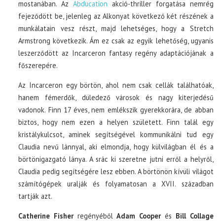
mostanában. Az
Abducation
akció-thriller forgatása nemrég
fejeződött be, jelenleg az Alkonyat következő két részének a
munkálatain vesz részt, majd lehetséges, hogy a Stretch
Armstrong következik. Ám ez csak az egyik lehetőség, ugyanis
leszerződött az Incarceron fantasy regény adaptációjának a
főszerepére.
Az Incarceron egy börtön, ahol nem csak cellák találhatóak,
hanem fémerdők, düledező városok és nagy kiterjedésű
vadonok. Finn 17 éves, nem emlékszik gyerekkorára, de abban
biztos, hogy nem ezen a helyen született. Finn talál egy
kristálykulcsot, aminek segítségével kommunikálni tud egy
Claudia nevű lánnyal, aki elmondja, hogy külvilágban él és a
börtönigazgató lánya. A srác ki szeretne jutni erről a helyről,
Claudia pedig segítségére lesz ebben. A börtönön kívüli világot
számítógépek uralják és folyamatosan a XVII. században
tartják azt.
Catherine Fisher
regényéből
Adam Cooper
és
Bill Collage