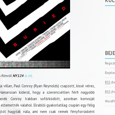
KÜL
BEJ
Regisz
Bejele
 filmről
NY124
is írt
.
RSS
(b
villan, Paul Conroy (Ryan Reynolds) csapzott, kissé véres,
RSS
(h
Hamarosan kiderül, hogy a szerencsétlen férfi nagyobb
erék Conroy Irakban sofőrködött, azonban konvoját
WordPr
ltemették valahol. Elrablói gyakorlatilag csupán egy félig
újtót hagyták nála, ami nem csak remek fényforrásként