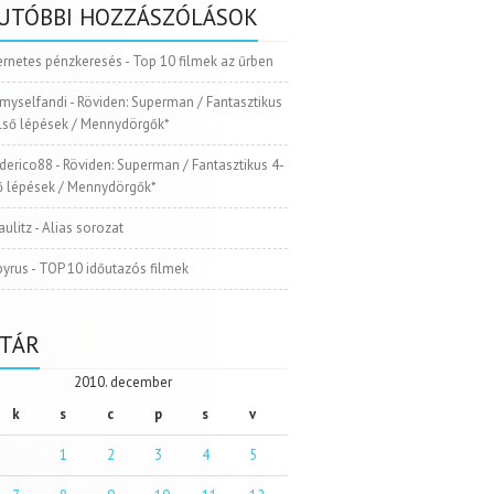
UTÓBBI HOZZÁSZÓLÁSOK
ernetes pénzkeresés
-
Top 10 filmek az űrben
myselfandi
-
Röviden: Superman / Fantasztikus
Első lépések / Mennydörgők*
ederico88
-
Röviden: Superman / Fantasztikus 4-
ső lépések / Mennydörgők*
aulitz
-
Alias sorozat
pyrus
-
TOP 10 időutazós filmek
TÁR
2010. december
k
s
c
p
s
v
1
2
3
4
5