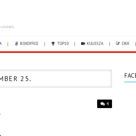
ILÁGÁBÓL.
A
BOXOFFICE
TOP10
KULISSZA
CIKK
FAC
MBER 25.
4
A