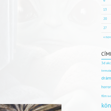
6
13
20
27
« nov
CÍM
3d
akc
bemuta
drám
horro
film
kv
kön