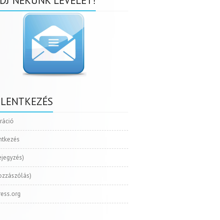
DJ NEKÜNK LEVELET!
ELENTKEZÉS
tráció
ntkezés
ejegyzés)
ozzászólás)
ess.org