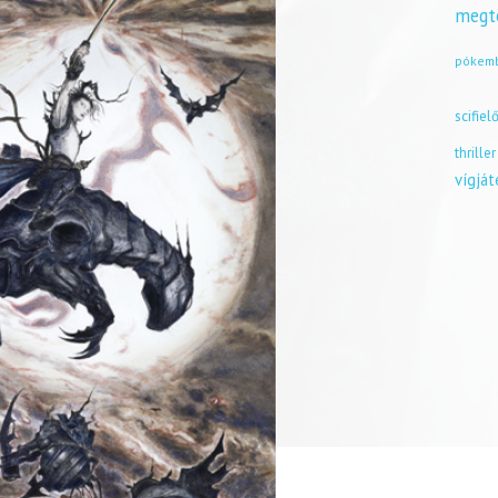
megt
pókem
scifiel
thriller
vígjá