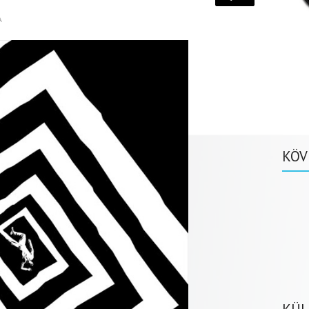
A
KÖV