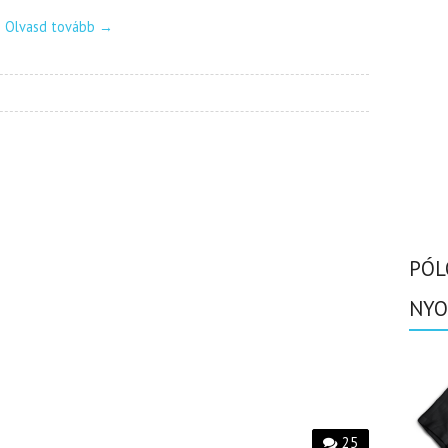
Olvasd tovább
→
PÓL
NYO
25