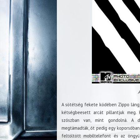
A
A sötétség fekete ködében Zippo lángja 
kétségbeesett arcát pillantjuk meg. 
szószban van, mint gondolná. A d
megtámadták, őt pedig egy koporsóban e
feltöltött mobiltelefont és az öngy