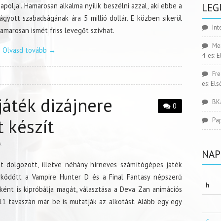
polja”. Hamarosan alkalma nyílik beszélni azzal, aki ebbe a
LEG
gyott szabadságának ára 5 millió dollár. E közben sikerül
Int
amarosan ismét friss levegőt szívhat.
Me
Olvasd tovább
→
4-es: 
Fr
es: El
játék dizájnere
BK
0
 készít
Pa
A
NAP
t dolgozott, illetve néhány hírneves számítógépes játék
yködött a Vampire Hunter D és a Final Fantasy népszerű
h
ént is kipróbálja magát, választása a Deva Zan animációs
1 tavaszán már be is mutatják az alkotást. Alább egy egy