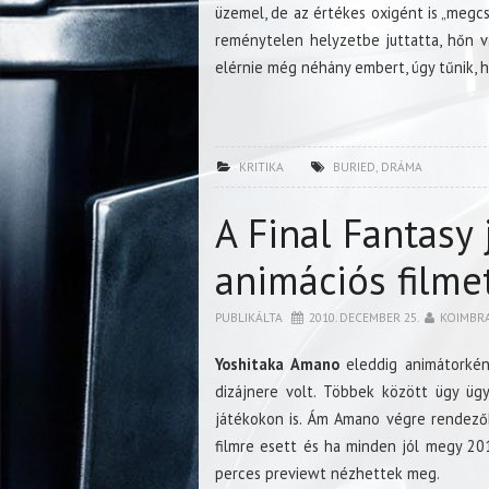
üzemel, de az értékes oxigént is „megcsa
reménytelen helyzetbe juttatta, hőn vá
elérnie még néhány embert, úgy tűnik, h
KRITIKA
BURIED
,
DRÁMA
A Final Fantasy 
animációs filmet
PUBLIKÁLTA
2010. DECEMBER 25.
KOIMBR
Yoshitaka Amano
eleddig animátorkén
dizájnere volt. Többek között ügy üg
játékokon is. Ám Amano végre rendezők
filmre esett és ha minden jól megy 201
perces previewt nézhettek meg.