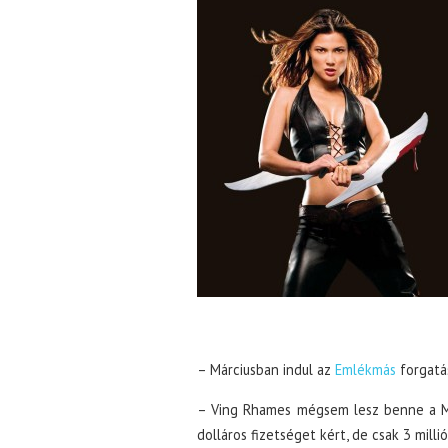
– Márciusban indul az
Emlékmás
forgatás
– Ving Rhames mégsem lesz benne a Mis
dolláros fizetséget kért, de csak 3 mill