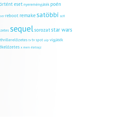
örtént eset
poén
nyereményjáték
satöbbi
remake
reboot
ber
scifi
sequel
star wars
sorozat
őzetes
thrillerelőzetes
vígjáték
tv spot
uip
tv
tékelőzetes
x men
életrajz