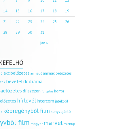
7
8
9
10
11
12
14
15
16
17
18
19
21
22
23
24
25
26
28
29
30
31
jan »
KEFELHŐ
akcióelőzetes
ió
animációelőzetes
animáció
dráma
bevétel
dc
tók
aelőzetes
díjszezon
horror
forgatás
hírlevél
intercom
relőzetes
játékból
képregényből film
könyvajánló
íz
yvből film
marvel
magyar
mashup