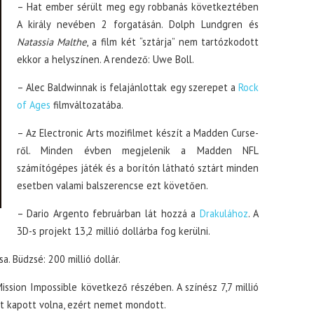
– Hat ember sérült meg egy robbanás következtében
A király nevében 2 forgatásán. Dolph Lundgren és
Natassia Malthe
, a film két “sztárja” nem tartózkodott
ekkor a helyszínen. A rendező: Uwe Boll.
– Alec Baldwinnak is felajánlottak egy szerepet a
Rock
of Ages
filmváltozatába.
– Az Electronic Arts mozifilmet készít a Madden Curse-
ről. Minden évben megjelenik a Madden NFL
számítógépes játék és a borítón látható sztárt minden
esetben valami balszerencse ezt követően.
– Dario Argento februárban lát hozzá a
Drakulához
. A
3D-s projekt 13,2 millió dollárba fog kerülni.
a. Büdzsé: 200 millió dollár.
sion Impossible következő részében. A színész 7,7 millió
iót kapott volna, ezért nemet mondott.