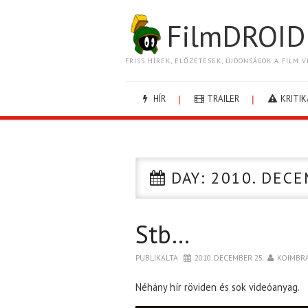
FilmDROID
FRISS HÍREK, ELŐZETESEK, ÚJDONSÁGOK A FILM V
HÍR
TRAILER
KRITIK
DAY:
2010. DECE
Stb…
PUBLIKÁLTA
2010. DECEMBER 25.
KOIMBR
Néhány hír röviden és sok videóanyag.