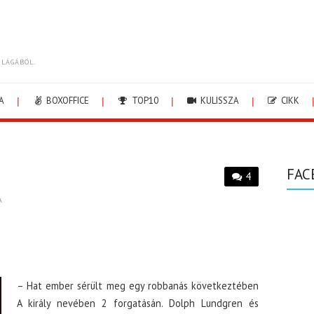
ILÁGÁBÓL.
A
BOXOFFICE
TOP10
KULISSZA
CIKK
FAC
4
A
– Hat ember sérült meg egy robbanás következtében
A király nevében 2 forgatásán. Dolph Lundgren és