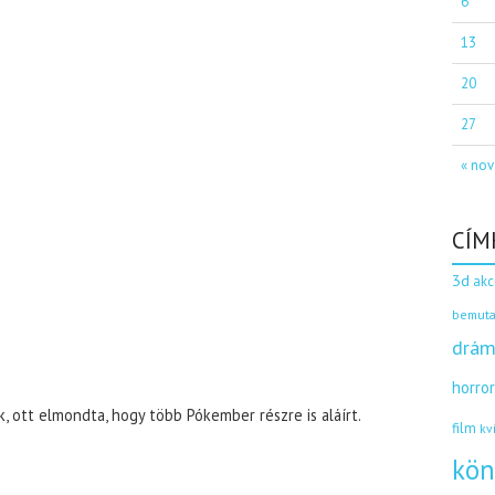
6
13
20
27
« nov
CÍM
3d
akc
bemuta
drám
horro
 ott elmondta, hogy több Pókember részre is aláírt.
film
kv
kön