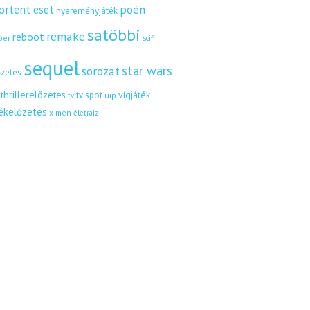
örtént eset
poén
nyereményjáték
satöbbi
remake
reboot
ber
scifi
sequel
star wars
sorozat
őzetes
thrillerelőzetes
vígjáték
tv spot
uip
tv
tékelőzetes
x men
életrajz