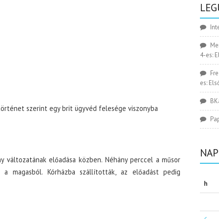
LEG
Int
Me
4-es: 
Fr
es: El
BK
történet szerint egy brit ügyvéd felesége viszonyba
Pa
NAP
y változatának előadása közben. Néhány perccel a műsor
 a magasból. Kórházba szállították, az előadást pedig
h