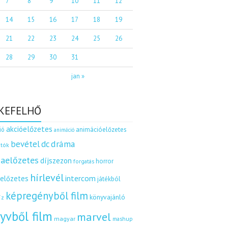
7
8
9
10
11
12
14
15
16
17
18
19
21
22
23
24
25
26
28
29
30
31
jan »
KEFELHŐ
akcióelőzetes
ió
animációelőzetes
animáció
dráma
bevétel
dc
tók
aelőzetes
díjszezon
horror
forgatás
hírlevél
intercom
relőzetes
játékból
képregényből film
könyvajánló
íz
yvből film
marvel
magyar
mashup