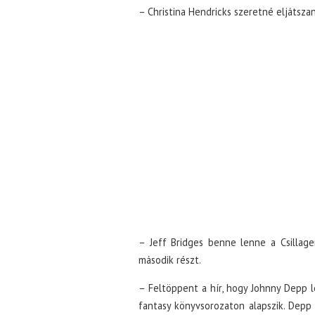
– Christina Hendricks szeretné eljátsza
– Jeff Bridges benne lenne a Csillag
második részt.
– Feltöppent a hír, hogy Johnny Depp l
fantasy könyvsorozaton alapszik. Depp 