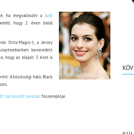
né, ha megvalósulni a
Judy
reméli, hogy 2 éven belül
ie Ortiz-Magro-t, a Jersey
 szeptemberben keveredett
, hogy az elájult. 5 évet is
KÖV
rint: A közösségi háló, Black
ours.
ét tűz között sorozat
főszereplője.