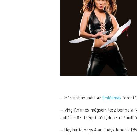
– Márciusban indul az
Emlékmás
forgatás
– Ving Rhames mégsem lesz benne a Mis
dolláros fizetséget kért, de csak 3 mill
– Úgy hírlik, hogy Alan Tudyk lehet a f