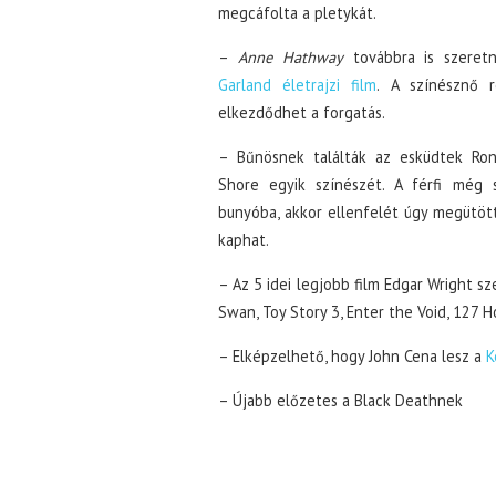
megcáfolta a pletykát.
–
Anne Hathway
továbbra is szeret
Garland életrajzi film
. A színésznő 
elkezdődhet a forgatás.
– Bűnösnek találták az esküdtek Ronn
Shore egyik színészét. A férfi még
bunyóba, akkor ellenfelét úgy megütötte
kaphat.
– Az 5 idei legjobb film Edgar Wright sze
Swan, Toy Story 3, Enter the Void, 127 H
– Elképzelhető, hogy John Cena lesz a
K
– Újabb előzetes a Black Deathnek