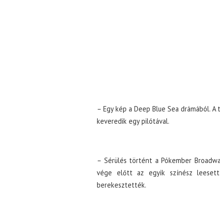
– Egy kép a Deep Blue Sea drámából. A 
keveredik egy pilótával.
– Sérülés történt a Pókember Broadwa
vége előtt az egyik színész leesett
berekesztették.