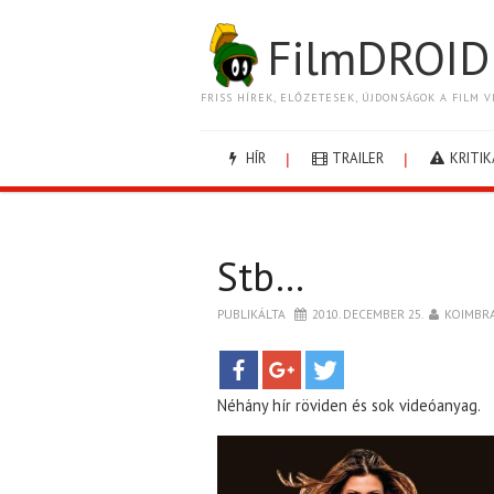
FilmDROID
FRISS HÍREK, ELŐZETESEK, ÚJDONSÁGOK A FILM V
HÍR
TRAILER
KRITIK
Stb…
PUBLIKÁLTA
2010. DECEMBER 25.
KOIMBR
Néhány hír röviden és sok videóanyag.