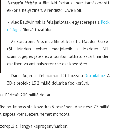
Natassia Malthe
, a film két “sztárja” nem tartózkodott
ekkor a helyszínen. A rendező: Uwe Boll.
– Alec Baldwinnak is felajánlottak egy szerepet a
Rock
of Ages
filmváltozatába.
– Az Electronic Arts mozifilmet készít a Madden Curse-
ről. Minden évben megjelenik a Madden NFL
számítógépes játék és a borítón látható sztárt minden
esetben valami balszerencse ezt követően.
– Dario Argento februárban lát hozzá a
Drakulához
. A
3D-s projekt 13,2 millió dollárba fog kerülni.
a. Büdzsé: 200 millió dollár.
sion Impossible következő részében. A színész 7,7 millió
iót kapott volna, ezért nemet mondott.
őszereplő a Hangya képregényfilmben.