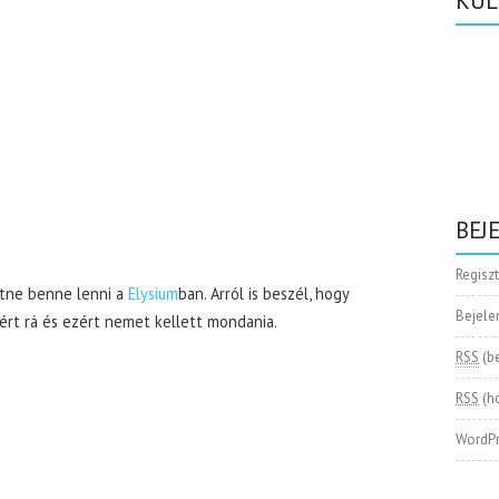
KÜL
BEJ
Regisz
tne benne lenni a
Elysium
ban. Arról is beszél, hogy
Bejele
ért rá és ezért nemet kellett mondania.
RSS
(b
RSS
(h
WordPr