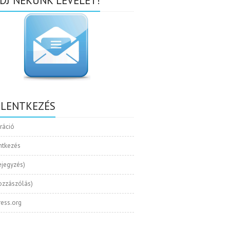
DJ NEKÜNK LEVELET!
ELENTKEZÉS
tráció
ntkezés
ejegyzés)
ozzászólás)
ess.org