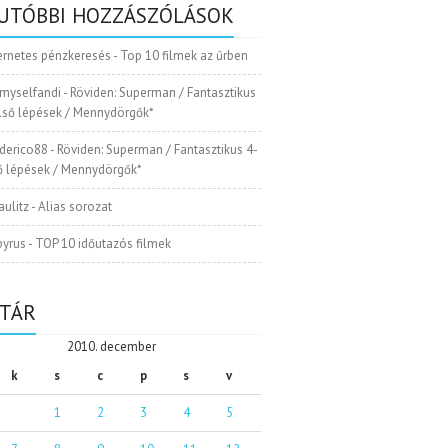
UTÓBBI HOZZÁSZÓLÁSOK
ernetes pénzkeresés
-
Top 10 filmek az űrben
myselfandi
-
Röviden: Superman / Fantasztikus
Első lépések / Mennydörgők*
ederico88
-
Röviden: Superman / Fantasztikus 4-
ső lépések / Mennydörgők*
aulitz
-
Alias sorozat
pyrus
-
TOP 10 időutazós filmek
TÁR
2010. december
k
s
c
p
s
v
1
2
3
4
5