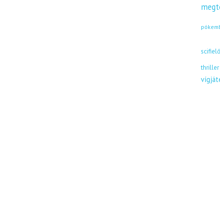
megt
pókem
scifiel
thriller
vígjá