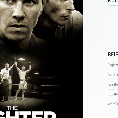
KÜL
BEJ
Regisz
Bejele
RSS
(b
RSS
(h
WordPr