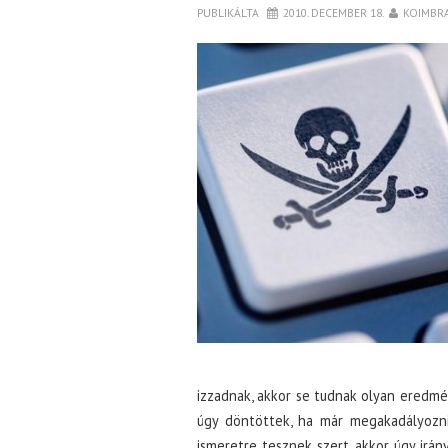
PUBLIKÁLTA
2010. DECEMBER 18.
KOIMBR
izzadnak, akkor se tudnak olyan eredm
úgy döntöttek, ha már megakadályozni
ismeretre tesznek szert, akkor úgy irán