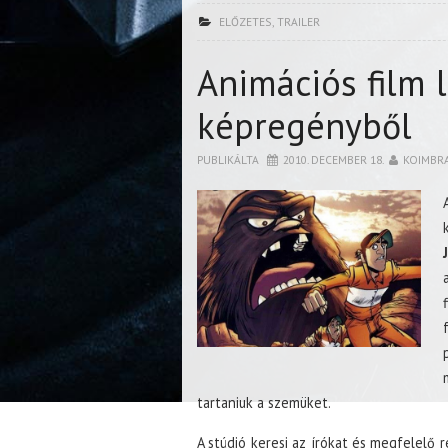
ELŐZETES
,
TRAILER
Animációs film 
képregényből
PUBLIKÁLTA
2010. DECEMBER 18.
KOIMBR
tartaniuk a szemüket.
A stúdió keresi az írókat és megfelelő