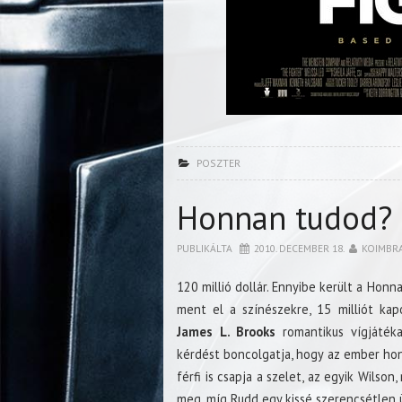
POSZTER
Honnan tudod? f
PUBLIKÁLTA
2010. DECEMBER 18.
KOIMBR
120 millió dollár. Ennyibe került a Hon
ment el a színészekre, 15 milliót ka
James L. Brooks
romantikus vígjátéka
kérdést boncolgatja, hogy az ember hon
férfi is csapja a szelet, az egyik Wilson,
meg, míg Rudd egy kissé szerencsétlen ü