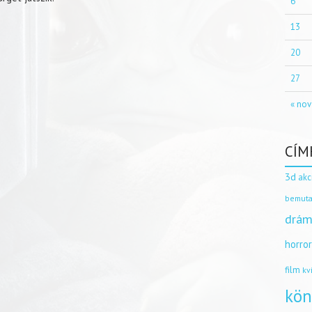
6
13
20
27
« nov
CÍM
3d
akc
bemuta
drám
horro
film
kv
kön