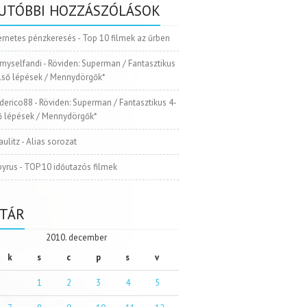
UTÓBBI HOZZÁSZÓLÁSOK
ernetes pénzkeresés
-
Top 10 filmek az űrben
myselfandi
-
Röviden: Superman / Fantasztikus
Első lépések / Mennydörgők*
ederico88
-
Röviden: Superman / Fantasztikus 4-
ső lépések / Mennydörgők*
aulitz
-
Alias sorozat
pyrus
-
TOP 10 időutazós filmek
TÁR
2010. december
k
s
c
p
s
v
1
2
3
4
5