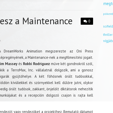
megt
pókem
lesz a Maintenance
0
scifiel
thriller
A
vígjá
A DreamWorks Animation megszerezte az Oni Press
képregényének, a Maintenance-nek a megfilmesítési jogait.
Jim Massey
és
Robbi Rodriguez
műve két gondnokról szól,
akik a TerroMax, Inc. vállalatnál dolgozik, ami a gonosz
figurák gyűjtőhelye. A két főhősnek őrült tudósokkal,
földön kívüliekkel és szörnyekkel kell dűlőre jutni, olykor
pedig őrült tudósok, zakkant, önjelölt diktátorok nehezítik
munkájukat és a recepción dolgozó csajon is rajta kell
 rendezőt vagy rendezőket a projekthez. Bemutató dátumot