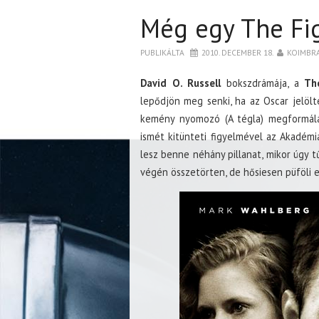
Még egy The Fi
PUBLIKÁLTA
2010. DECEMBER 18.
KOIMBR
David O. Russell
bokszdrámája, a
Th
lepődjön meg senki, ha az Oscar jelölt
kemény nyomozó (A tégla) megformálás
ismét kitünteti figyelmével az Akadémi
lesz benne néhány pillanat, mikor úgy tű
végén összetörten, de hősiesen püföli e