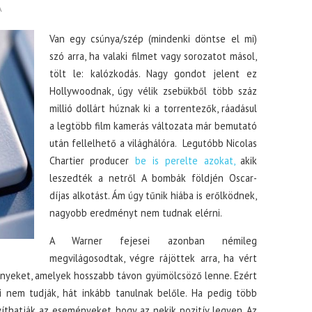
A
Van egy csúnya/szép (mindenki döntse el mi)
szó arra, ha valaki filmet vagy sorozatot másol,
tölt le: kalózkodás. Nagy gondot jelent ez
Hollywoodnak, úgy vélik zsebükből több száz
millió dollárt húznak ki a torrentezők, ráadásul
a legtöbb film kamerás változata már bemutató
után fellelhető a világhálóra. Legutóbb Nicolas
Chartier producer
be is perelte azokat,
akik
leszedték a netről A bombák földjén Oscar-
díjas alkotást. Ám úgy tűnik hiába is erőlködnek,
nagyobb eredményt nem tudnak elérni.
A Warner fejesei azonban némileg
megvilágosodtak, végre rájöttek arra, ha vért
ényeket, amelyek hosszabb távon gyümölcsöző lenne. Ezért
 nem tudják, hát inkább tanulnak belőle. Ha pedig több
yíthatják az eseményeket, hogy az nekik pozitív legyen. Az