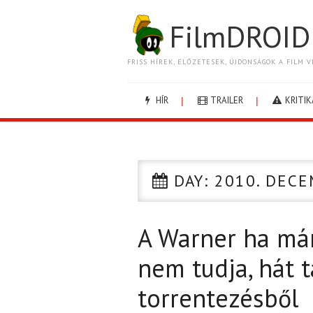
FilmDROID
FRISS HÍREK, ELŐZETESEK, ÚJDONSÁGOK A FILM V
HÍR
TRAILER
KRITIK
DAY:
2010. DECE
A Warner ha má
nem tudja, hát t
torrentezésből