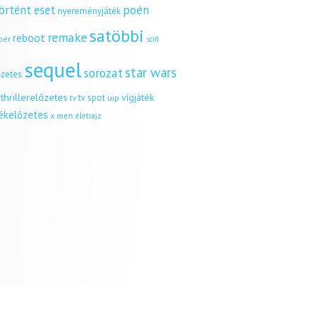
örtént eset
poén
nyereményjáték
satöbbi
remake
reboot
ber
scifi
sequel
star wars
sorozat
őzetes
thrillerelőzetes
vígjáték
tv spot
uip
tv
tékelőzetes
x men
életrajz