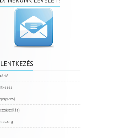
DJ NEKÜNK LEVELET!
ELENTKEZÉS
tráció
ntkezés
ejegyzés)
ozzászólás)
ess.org