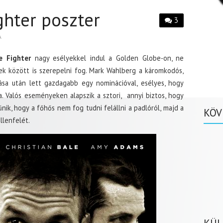
ghter poszter
3
A
e Fighter
nagy esélyekkel indul a Golden Globe-on, ne
ek között is szerepelni fog. Mark Wahlberg a káromkodós,
a után lett gazdagabb egy nominációval, esélyes, hogy
a. Valós eseményeken alapszik a sztori, annyi biztos, hogy
nik, hogy a főhős nem fog tudni felállni a padlóról, majd a
KÖV
llenfelét.