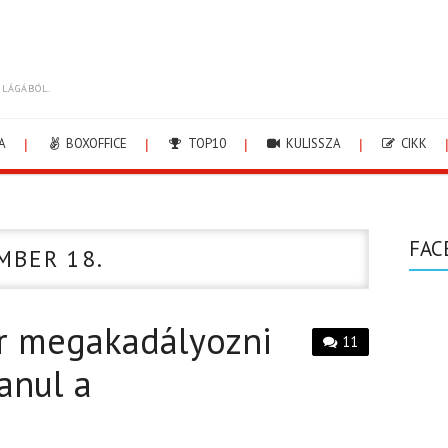
ILÁGÁBÓL.
A
BOXOFFICE
TOP10
KULISSZA
CIKK
FAC
MBER 18.
r megakadályozni
11
anul a