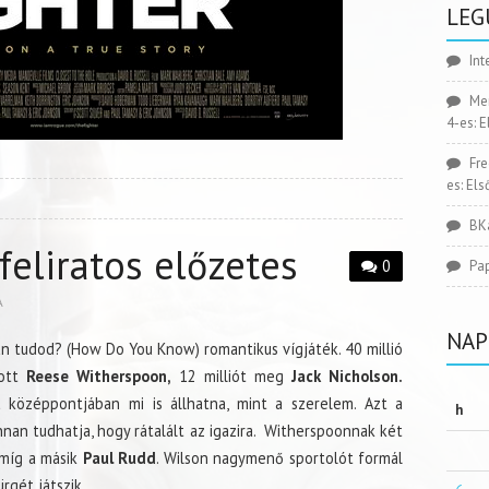
LEG
Int
Me
4-es: 
Fr
es: El
BK
eliratos előzetes
0
Pa
A
NAP
nan tudod? (How Do You Know) romantikus vígjáték. 40 millió
pott
Reese Witherspoon,
12 milliót meg
Jack Nicholson.
 középpontjában mi is állhatna, mint a szerelem. Azt a
h
nan tudhatja, hogy rátalált az igazira. Witherspoonnak két
 míg a másik
Paul Rudd
. Wilson nagymenő sportolót formál
rgét játszik.