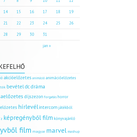
7
8
9
10
11
12
14
15
16
17
18
19
21
22
23
24
25
26
28
29
30
31
jan »
KEFELHŐ
akcióelőzetes
ió
animációelőzetes
animáció
dráma
bevétel
dc
tók
aelőzetes
díjszezon
horror
forgatás
hírlevél
intercom
relőzetes
játékból
képregényből film
könyvajánló
íz
yvből film
marvel
magyar
mashup