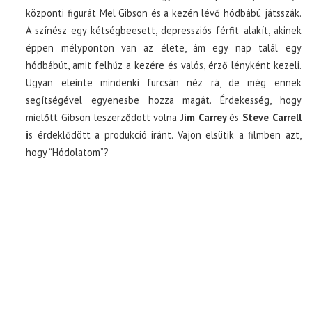
központi figurát Mel Gibson és a kezén lévő hódbábú játsszák.
A színész egy kétségbeesett, depressziós férfit alakít, akinek
éppen mélyponton van az élete, ám egy nap talál egy
hódbábút, amit felhúz a kezére és valós, érző lényként kezeli.
Ugyan eleinte mindenki furcsán néz rá, de még ennek
segítségével egyenesbe hozza magát. Érdekesség, hogy
mielőtt Gibson leszerződött volna
Jim Carrey
és
Steve Carrell
i
s érdeklődött a produkció iránt. Vajon elsütik a filmben azt,
hogy “Hódolatom”?