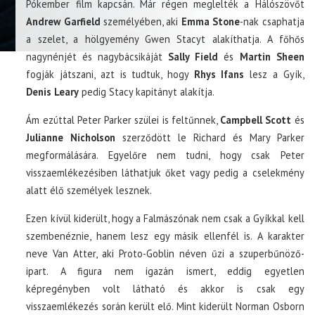
Pókember film kapcsán. Már régen meglelték a Hálószövőt
Andrew Garfield
személyében, aki
Emma Stone
-nak csaphatja
a szelet, a hölgyemény Gwen Stacyt alakíthatja. A főhős
nagynénjét és nagybácsikáját
Sally Field
és
Martin Sheen
fogják játszani, azt is tudtuk, hogy
Rhys Ifans
lesz a Gyík,
Denis Leary
pedig Stacy kapitányt alakítja.
Ám ezúttal Peter Parker szülei is feltűnnek,
Campbell Scott
és
J
ulianne Nicholson
szerződött le Richard és Mary Parker
megformálására. Egyelőre nem tudni, hogy csak Peter
visszaemlékezésiben láthatjuk őket vagy pedig a cselekmény
alatt élő személyek lesznek.
Ezen kívül kiderült, hogy a Falmászónak nem csak a Gyíkkal kell
szembenéznie, hanem lesz egy másik ellenfél is. A karakter
neve Van Atter, aki Proto-Goblin néven űzi a szuperbűnöző-
ipart. A figura nem igazán ismert, eddig egyetlen
képregényben volt látható és akkor is csak egy
visszaemlékezés során került elő. Mint kiderült Norman Osborn