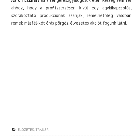
Aaron Eckhart
áll a tengerészgyalogosok élén. Kétség sem fér
ahhoz, hogy a profitszerzésen kívül egy agykikapcsolós,
szórakoztató produkciónak szánják, remélhetőleg valóban
remek másfél-két órás pörgős, élvezetes akciót fogunk látni.
ELŐZETES
,
TRAILER