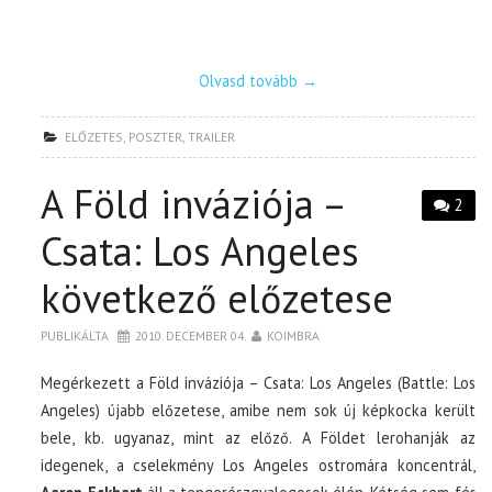
Olvasd tovább
→
ELŐZETES
,
POSZTER
,
TRAILER
A Föld inváziója –
2
Csata: Los Angeles
következő előzetese
PUBLIKÁLTA
2010. DECEMBER 04.
KOIMBRA
Megérkezett a Föld inváziója – Csata: Los Angeles (Battle: Los
Angeles) újabb előzetese, amibe nem sok új képkocka került
bele, kb. ugyanaz, mint az előző. A Földet lerohanják az
idegenek, a cselekmény Los Angeles ostromára koncentrál,