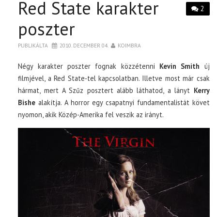
Red State karakter
2
poszter
PUBLIKÁLTA
2010. DECEMBER 04.
KOIMBRA
Négy karakter poszter fognak közzétenni
Kevin Smith
új
filmjével, a Red State-tel kapcsolatban. Illetve most már csak
hármat, mert A Szűz posztert alább láthatod, a lányt
Kerry
Bishe
alakítja. A horror egy csapatnyi fundamentalistát követ
nyomon, akik Közép-Amerika fel veszik az irányt.