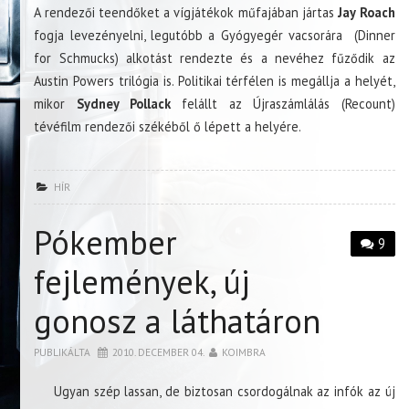
A rendezői teendőket a vígjátékok műfajában jártas
Jay Roach
fogja levezényelni, legutóbb a Gyógyegér vacsorára (Dinner
for Schmucks) alkotást rendezte és a nevéhez fűződik az
Austin Powers trilógia is. Politikai térfélen is megállja a helyét,
mikor
S
ydney Pollack
felállt az Újraszámlálás (Recount)
tévéfilm rendezői székéből ő lépett a helyére.
HÍR
Pókember
9
fejlemények, új
gonosz a láthatáron
PUBLIKÁLTA
2010. DECEMBER 04.
KOIMBRA
Ugyan szép lassan, de biztosan csordogálnak az infók az új