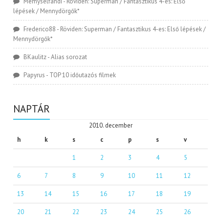
Memyselfandi
-
Röviden: Superman / Fantasztikus 4-es: Első
lépések / Mennydörgők*
Frederico88
-
Röviden: Superman / Fantasztikus 4-es: Első lépések /
Mennydörgők*
BKaulitz
-
Alias sorozat
Papyrus
-
TOP 10 időutazós filmek
NAPTÁR
2010. december
h
k
s
c
p
s
v
1
2
3
4
5
6
7
8
9
10
11
12
13
14
15
16
17
18
19
20
21
22
23
24
25
26