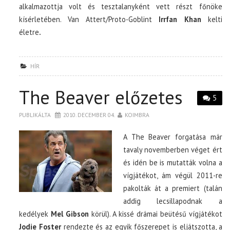
alkalmazottja volt és tesztalanyként vett részt főnöke
kísérletében. Van Attert/Proto-Goblint
Irrfan Khan
kelti
életre
.
HÍR
The Beaver előzetes
5
PUBLIKÁLTA
2010. DECEMBER 04.
KOIMBRA
A The Beaver forgatása már
tavaly novemberben véget ért
és idén be is mutatták volna a
vígjátékot, ám végül 2011-re
pakolták át a premiert (talán
addig lecsillapodnak a
kedélyek
Mel Gibson
körül). A kissé drámai beütésű vígjátékot
Jodie Foster
rendezte és az egyik főszerepet is eljátszotta, a