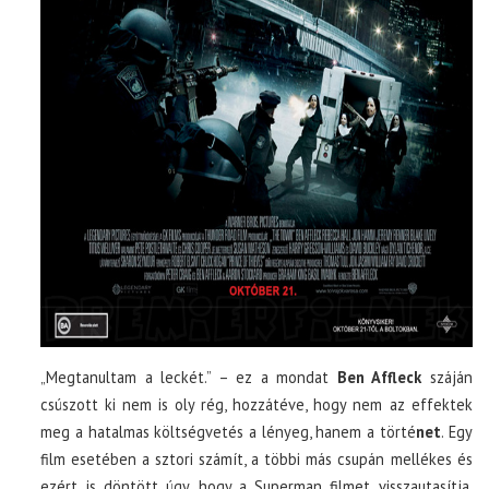
„Megtanultam a leckét.” – ez a mondat
Ben Affleck
száján
csúszott ki nem is oly rég, hozzátéve, hogy nem az effektek
meg a hatalmas költségvetés a lényeg, hanem a törté
net
. Egy
film esetében a sztori számít, a többi más csupán mellékes és
ezért is döntött úgy, hogy a Superman filmet visszautasítja.