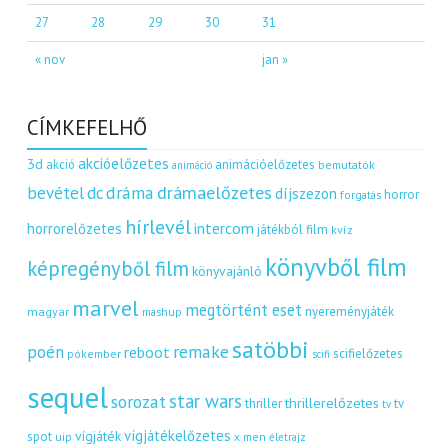
27
28
29
30
31
« nov
jan »
CÍMKEFELHŐ
akcióelőzetes
3d
akció
animációelőzetes
bemutatók
animáció
dráma
drámaelőzetes
bevétel
dc
díjszezon
horror
forgatás
hírlevél
intercom
horrorelőzetes
játékból film
kvíz
könyvből film
képregényből film
könyvajánló
marvel
megtörtént eset
nyereményjáték
magyar
mashup
satöbbi
remake
poén
reboot
scifielőzetes
pókember
scifi
sequel
star wars
sorozat
thrillerelőzetes
thriller
tv
tv
vígjátékelőzetes
vígjáték
spot
uip
x men
életrajz