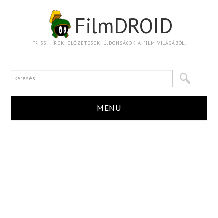
FilmDROID
FRISS HÍREK, ELŐZETESEK, ÚJDONSÁGOK A FILM VILÁGÁBÓL.
MENU
HÍR
TRAILER
KRITIKA
BOXOFFICE