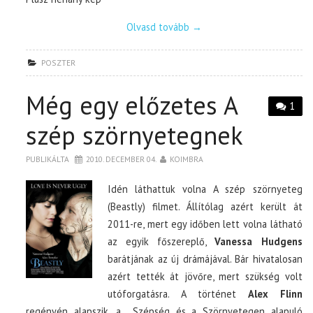
Olvasd tovább
→
POSZTER
Még egy előzetes A
1
szép szörnyetegnek
PUBLIKÁLTA
2010. DECEMBER 04.
KOIMBRA
Idén láthattuk volna A szép szörnyeteg
(Beastly) filmet. Állítólag azért került át
2011-re, mert egy időben lett volna látható
az egyik főszereplő,
Vanessa Hudgens
barátjának az új drámájával. Bár hivatalosan
azért tették át jövőre, mert szükség volt
utóforgatásra. A történet
Alex Flinn
regényén alapszik, a Szépség és a Szörnyetegen alapuló