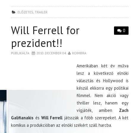
ELŐZETES
,
TRAILER
Will Ferrell for
0
prezident!!
PUBLIKÁLTA
2010. DECEMBER 04.
KOIMBRA
Amerikában két év múlva
lesz a következő elnöki
választás és Hollywood is
készül ekkorra egy politikai
filmmel. Nem akció vagy
thriller lesz, hanem egy
vígjáték, amiben
Zach
Galifianakis
és
Will Ferrell
játsszák a főbb szerepeket. A két
komikus a produkcióban az elnöki székért száll harcba.