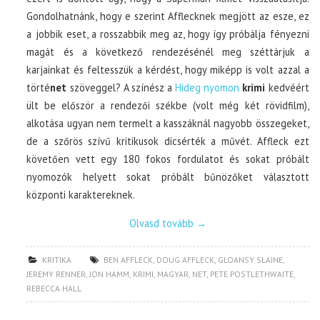
Gondolhatnánk, hogy e szerint Afflecknek megjött az esze, ez
a jobbik eset, a rosszabbik meg az, hogy így próbálja fényezni
magát és a következő rendezésénél meg széttárjuk a
karjainkat és feltesszük a kérdést, hogy miképp is volt azzal a
törté
net
szöveggel? A színész a
Hideg nyomon
krimi
kedvéért
ült be először a rendezői székbe (volt még két rövidfilm),
alkotása ugyan nem termelt a kasszáknál nagyobb összegeket,
de a szőrös szívű kritikusok dicsérték a művét. Affleck ezt
követően vett egy 180 fokos fordulatot és sokat próbált
nyomozók helyett sokat próbált bűnözőket választott
központi karaktereknek.
Olvasd tovább
→
KRITIKA
BEN AFFLECK
,
DOUG AFFLECK
,
GLOANSY SLAINE
,
JEREMY RENNER
,
JON HAMM
,
KRIMI
,
MAGYAR
,
NET
,
PETE POSTLETHWAITE
,
REBECCA HALL