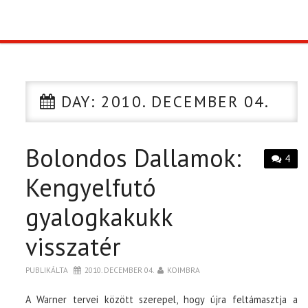
TOP10
KULISSZA
DAY:
2010. DECEMBER 04.
CIKK
Bolondos Dallamok:
PÓLÓ RENDELÉS
4
Kengyelfutó
gyalogkakukk
visszatér
PUBLIKÁLTA
2010. DECEMBER 04.
KOIMBRA
A Warner tervei között szerepel, hogy újra feltámasztja a