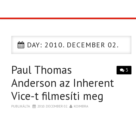
TOP10
KULISSZA
DAY:
2010. DECEMBER 02.
CIKK
Paul Thomas
PÓLÓ RENDELÉS
3
Anderson az Inherent
Vice-t filmesíti meg
PUBLIKÁLTA
2010. DECEMBER 02.
KOIMBRA