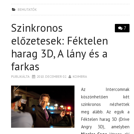
BEMUTATÓK
Szinkronos
7
előzetesek: Féktelen
harag 3D, A lány és a
farkas
PUBLIKÁLTA
2010. DECEMBER 02.
KOIMBRA
Az Intercomnak
köszönhetően két
szinkronos nézhettek
meg alább. Az egyik a
Féktelen harag 3D (Drive
Angry 3D), amelyben