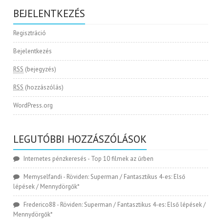
BEJELENTKEZÉS
Regisztráció
Bejelentkezés
RSS
(bejegyzés)
RSS
(hozzászólás)
WordPress.org
LEGUTÓBBI HOZZÁSZÓLÁSOK
Internetes pénzkeresés
-
Top 10 filmek az űrben
Memyselfandi
-
Röviden: Superman / Fantasztikus 4-es: Első
lépések / Mennydörgők*
Frederico88
-
Röviden: Superman / Fantasztikus 4-es: Első lépések /
Mennydörgők*