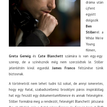
dráma után
újfent
együtt
dolgozik
Ben
Stiller
rel a
While We’re
Young
filmen,
Greta Gerwig
és
Cate Blanchett
számára is van egy-egy
szerep, de a színésznők még nem szerződtek le. Stiller
jelenlétén kívül egyedül
James Franco
feltűnése tűnik
biztosnak.
A történetről nem lehet tudni túl sokat, de annyi ismeretes,
hogy egy fiatal, szabadszellemű brooklyni páros inspirálólag
hat egy feszült egy dokumentumfilmesre és annak feleségére.
Stiller formálná meg a rendezőt, feleségét Blanchett játszaná