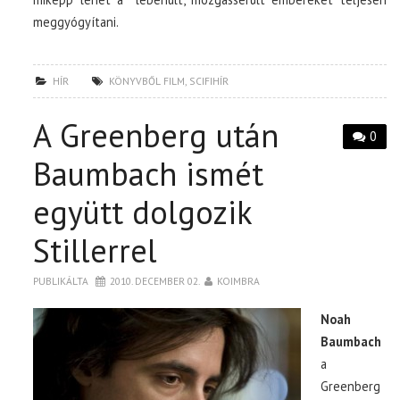
meggyógyítani.
HÍR
KÖNYVBŐL FILM
,
SCIFIHÍR
A Greenberg után
0
Baumbach ismét
együtt dolgozik
Stillerrel
PUBLIKÁLTA
2010. DECEMBER 02.
KOIMBRA
Noah
Baumbach
a
Greenberg