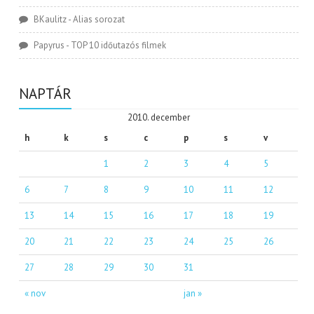
BKaulitz
-
Alias sorozat
Papyrus
-
TOP 10 időutazós filmek
NAPTÁR
2010. december
h
k
s
c
p
s
v
1
2
3
4
5
6
7
8
9
10
11
12
13
14
15
16
17
18
19
20
21
22
23
24
25
26
27
28
29
30
31
« nov
jan »