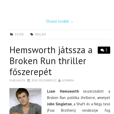
Olvasd tovább
→
EGYÉB
REKLÁM
Hemsworth játssza a
3
Broken Run thriller
főszerepét
PUBLIKÁLTA
2010. DECEMBER 02.
KOIMBRA
Liam Hemsworth
leszerződött a
Broken Run politika thrillerre, amelyet
John Singleton
, a Shaft és a Négy tesó
(Four Brothers) rendezője fog