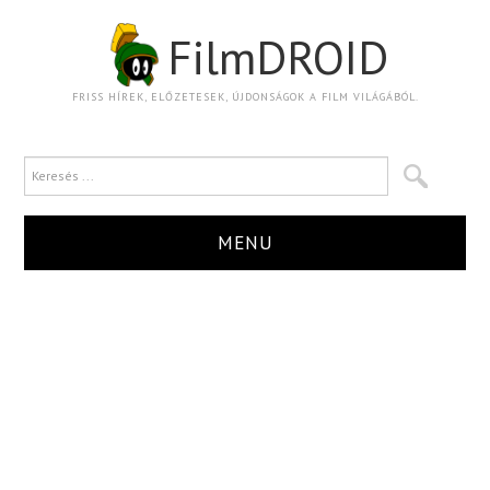
FilmDROID
FRISS HÍREK, ELŐZETESEK, ÚJDONSÁGOK A FILM VILÁGÁBÓL.
MENU
HÍR
TRAILER
KRITIKA
BOXOFFICE