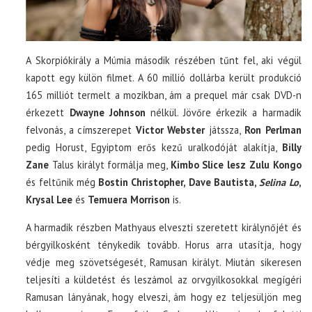
A Skorpiókirály a Múmia második részében tűnt fel, aki végül
kapott egy külön filmet. A 60 millió dollárba került produkció
165 milliót termelt a mozikban, ám a prequel már csak DVD-n
érkezett
Dwayne Johnson
nélkül. Jövőre érkezik a harmadik
felvonás, a címszerepet
Victor Webster
játssza,
Ron Perlman
pedig Horust, Egyiptom erős kezű uralkodóját alakítja,
Billy
Zane
Talus királyt formálja meg,
Kimbo Slice lesz Zulu Kongo
és feltűnik még
Bostin Christopher, Dave Bautista,
Selina Lo
,
Krysal Lee
és
Temuera Morrison
is.
A harmadik részben Mathyaus elveszti szeretett királynőjét és
bérgyilkosként ténykedik tovább. Horus arra utasítja, hogy
védje meg szövetségesét, Ramusan királyt. Miután sikeresen
teljesíti a küldetést és leszámol az orvgyilkosokkal megígéri
Ramusan lányának, hogy elveszi, ám hogy ez teljesüljön meg