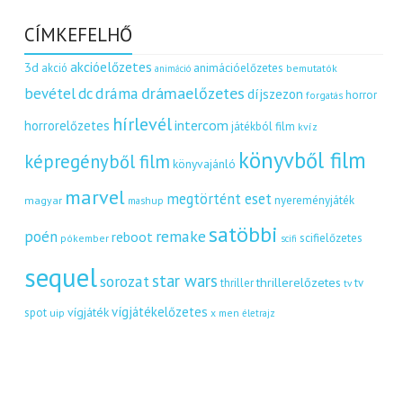
CÍMKEFELHŐ
akcióelőzetes
3d
akció
animációelőzetes
bemutatók
animáció
dráma
drámaelőzetes
bevétel
dc
díjszezon
horror
forgatás
hírlevél
intercom
horrorelőzetes
játékból film
kvíz
könyvből film
képregényből film
könyvajánló
marvel
megtörtént eset
nyereményjáték
magyar
mashup
satöbbi
remake
poén
reboot
scifielőzetes
pókember
scifi
sequel
star wars
sorozat
thrillerelőzetes
thriller
tv
tv
vígjátékelőzetes
vígjáték
spot
uip
x men
életrajz