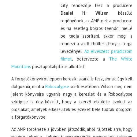
City rendezője lesz a producere
Daniel H. Wilson
készülő
regényének, az AMP-nek a producere
és ha esetleg bokros teendői mellé
be tudja szorítani, akkor meg is
rendezi a sci-fi thrillert. Proyas fogja
levezényeli
Az elveszett paradicsom
filmet
, betervezte a
The White
Mountains
posztapokaliptikus alkotást.
A forgatókönyvírót éppen keresik, akárki is lesz, annak úgy kell
dolgoznia, mint a
Robocalypse
sci-fi esetében. Wilson meg nem
jelent könyveire ugyanis nagy a kereslet és a Robocalypse
szkriptje is úgy készült, hogy a szerző elküldte azokat az
oldalakat, amelyek elkészültek és ezeket bele tudták dolgozni
a forgatókönyvbe.
Az AMP története a jövőben játszódik, ahol rájöttek arra, hogy
miképp lehet a lebénult, mozgássérült embereket teljesen