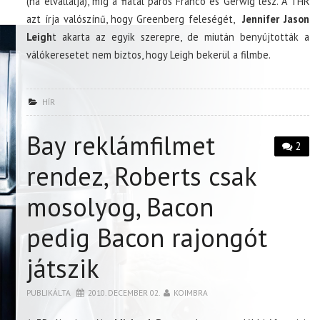
(ha elvállalja), míg a fiatal páros Franco és Gerwig lesz. A THR
azt írja valószínű, hogy Greenberg feleségét,
Jennifer Jason
Leigh
t akarta az egyik szerepre, de miután benyújtották a
válókeresetet nem biztos, hogy Leigh bekerül a filmbe.
HÍR
Bay reklámfilmet
2
rendez, Roberts csak
mosolyog, Bacon
pedig Bacon rajongót
játszik
PUBLIKÁLTA
2010. DECEMBER 02.
KOIMBRA