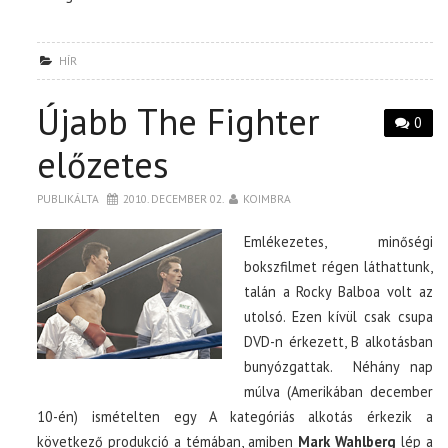
HÍR
Újabb The Fighter
0
előzetes
PUBLIKÁLTA
2010. DECEMBER 02.
KOIMBRA
Emlékezetes, minőségi
bokszfilmet régen láthattunk,
talán a Rocky Balboa volt az
utolsó. Ezen kívül csak csupa
DVD-n érkezett, B alkotásban
bunyózgattak. Néhány nap
múlva (Amerikában december
10-én) ismételten egy A kategóriás alkotás érkezik a
következő produkció a témában, amiben
Mark Wahlberg
lép a