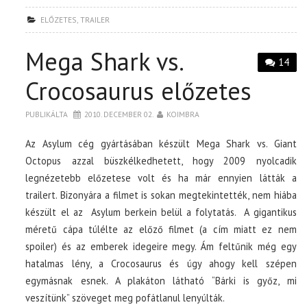
ELŐZETES
,
TRAILER
Mega Shark vs.
14
Crocosaurus előzetes
PUBLIKÁLTA
2010. DECEMBER 02.
KOIMBRA
Az Asylum cég gyártásában készült Mega Shark vs. Giant
Octopus azzal büszkélkedhetett, hogy 2009 nyolcadik
legnézetebb előzetese volt és ha már ennyien látták a
trailert. Bizonyára a filmet is sokan megtekintették, nem hiába
készült el az Asylum berkein belül a folytatás. A gigantikus
méretű cápa túlélte az előző filmet (a cím miatt ez nem
spoiler) és az emberek idegeire megy. Ám feltűnik még egy
hatalmas lény, a Crocosaurus és úgy ahogy kell szépen
egymásnak esnek. A plakáton látható “Bárki is győz, mi
veszítünk” szöveget meg pofátlanul lenyúlták.