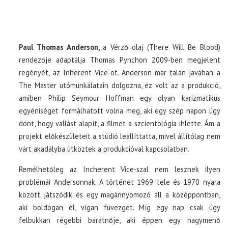
Paul Thomas Anderson
, a Vérző olaj (There Will Be Blood)
rendezője adaptálja Thomas Pynchon 2009-ben megjelent
regényét, az Inherent Vice-ot. Anderson már talán javában a
The Master utómunkálatain dolgozna, ez volt az a produkció,
amiben Philip Seymour Hoffman egy olyan karizmatikus
egyéniséget formálhatott volna meg, aki egy szép napon úgy
dönt, hogy vallást alapít, a filmet a szcientológia ihlette. Ám a
projekt előkészületeit a stúdió leállíttatta, mivel állítólag nem
várt akadályba ütköztek a produkcióval kapcsolatban.
Remélhetőleg az Incherent Vice-szal nem lesznek ilyen
problémái Andersonnak. A történet 1969 tele és 1970 nyara
között játszódik és egy magánnyomozó áll a középpontban,
aki boldogan él, vígan füvezget. Míg egy nap csak úgy
felbukkan régebbi barátnője, aki éppen egy nagymenő