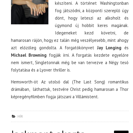
készíteni. A történet Washingtonban
fog játszódni, a központi szereplő úgy
dönt, hogy leteszi az alkoholt és
úgymond új hobbit keres magának.
Idegeneket kezd követni, de
hamarosan rájön, hogy ez talán még veszélyesebb, mint ahogy
azt előzőleg gondolta. A forgatókönyvet
Jay Longing
és
Michael Browning
fogják írni. A forgatás kezdete egyelőre
nem ismert, Singletonnak még be van tervezve a Négy tesó
folytatása és a Lyover thriller is.
Hemsworth-öt Az utolsó dal (The Last Song) romantikus
drámában, láthattuk, testvére Christ pedig hamarosan a Thor
képregényfilmben fogja játszani a Villámistent.
HÍR