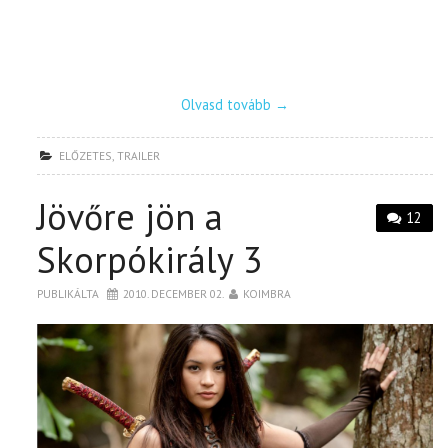
Olvasd tovább
→
ELŐZETES
,
TRAILER
Jövőre jön a
12
Skorpókirály 3
PUBLIKÁLTA
2010. DECEMBER 02.
KOIMBRA