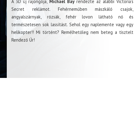
A 3D új rajongója,
Michael Bay
rendezte az alábbi Victoria’s
Secret reklámot. Fehérneműben mászkáló csajok,
angyalszárnyak, rózsák, fehér lovon látható nő és
természetesen sok lassítást. Sehol egy naplemente vagy egy
helikopter!! Mi történt? Remélhetőleg nem beteg a tisztelt
Rendező Úr!