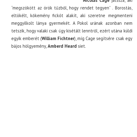
Nicolas Cage
játssza, aki
“megszökött az örök tűzből, hogy rendet tegyen” . Borostás,
eltökélt, kőkemény fickót alakít, aki szeretne megmenteni
meggyilkolt lánya gyermekét. A Pokol urának azonban nem
tetszik, hogy valaki csak úgy kisétált lenntről, ezért utána küldi
egyik emberét (
William Fichtner
), míg Cage segítsére csak egy
bájos hölgyemény,
Amberd Heard
siet.