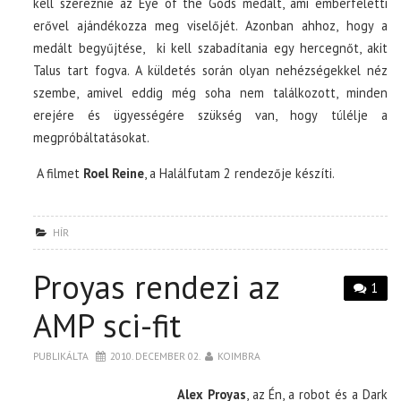
kell szereznie az Eye of the Gods medált, ami emberfeletti
erővel ajándékozza meg viselőjét. Azonban ahhoz, hogy a
medált begyűjtése, ki kell szabadítania egy hercegnőt, akit
Talus tart fogva. A küldetés során olyan nehézségekkel néz
szembe, amivel eddig még soha nem találkozott, minden
erejére és ügyességére szükség van, hogy túlélje a
megpróbáltatásokat.
A filmet
Roel Reine
, a Halálfutam 2 rendezője készíti.
HÍR
Proyas rendezi az
1
AMP sci-fit
PUBLIKÁLTA
2010. DECEMBER 02.
KOIMBRA
Alex Proyas
, az Én, a robot és a Dark