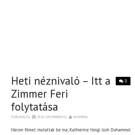
Heti néznivaló – Itt a
0
Zimmer Feri
folytatása
PUBLIKÁLTA
2010. DECEMBER 02.
KOIMBRA
Három filmet mutattak be ma, Kathierine Heigl Josh Duhammel