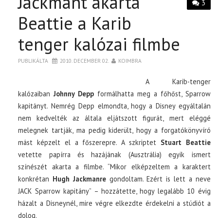
Jackmant akarta
3
Beattie a Karib
tenger kalózai filmbe
PUBLIKÁLTA
2010. DECEMBER 02.
KOIMBRA
A Karib-tenger
kalózaiban
Johnny Depp
formálhatta meg a főhőst, Sparrow
kapitányt. Nemrég Depp elmondta, hogy a Disney egyáltalán
nem kedvelték az általa eljátszott figurát, mert eléggé
melegnek tartják, ma pedig kiderült, hogy a forgatókönyvíró
mást képzelt el a főszerepre. A szkriptet
Stuart Beattie
vetette papírra és hazájának (Ausztrália) egyik ismert
színészét akarta a filmbe. “Mikor elképzeltem a karaktert
konkrétan
Hugh Jackmanre
gondoltam. Ezért is lett a neve
JACK Sparrow kapitány” – hozzátette, hogy legalább 10 évig
házalt a Disneynél, mire végre elkezdte érdekelni a stúdiót a
dolog.