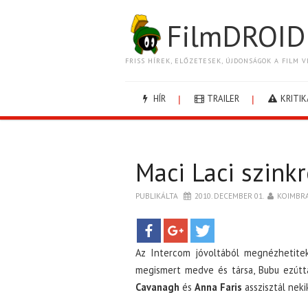
FilmDROID
FRISS HÍREK, ELŐZETESEK, ÚJDONSÁGOK A FILM V
HÍR
TRAILER
KRITIK
Maci Laci szink
PUBLIKÁLTA
2010. DECEMBER 01.
KOIMBR
Az Intercom jóvoltából megnézhetitek 
megismert medve és társa, Bubu ezútta
Cavanagh
és
Anna Faris
asszisztál neki