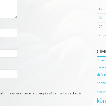
6
13
20
27
« nov
CÍM
3d
akc
bemuta
drám
horro
film
kv
dalcímem mentése a böngészőben a következő
kön