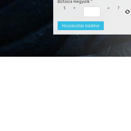
Biztosra megyünk
*
5
+
=
7