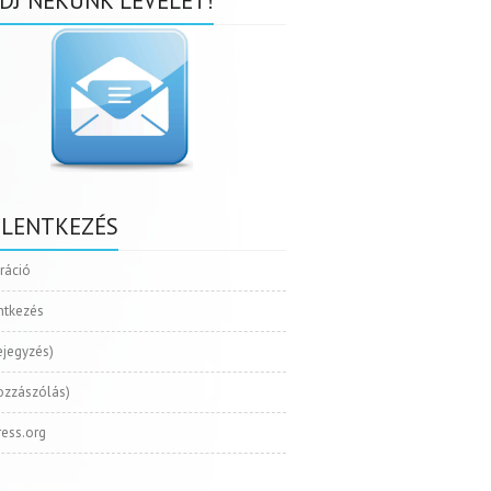
DJ NEKÜNK LEVELET!
ELENTKEZÉS
tráció
ntkezés
ejegyzés)
ozzászólás)
ess.org