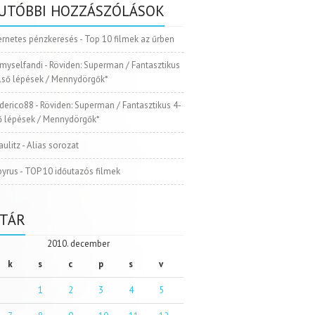
UTÓBBI HOZZÁSZÓLÁSOK
ernetes pénzkeresés
-
Top 10 filmek az űrben
myselfandi
-
Röviden: Superman / Fantasztikus
Első lépések / Mennydörgők*
ederico88
-
Röviden: Superman / Fantasztikus 4-
ső lépések / Mennydörgők*
aulitz
-
Alias sorozat
pyrus
-
TOP 10 időutazós filmek
TÁR
2010. december
k
s
c
p
s
v
1
2
3
4
5