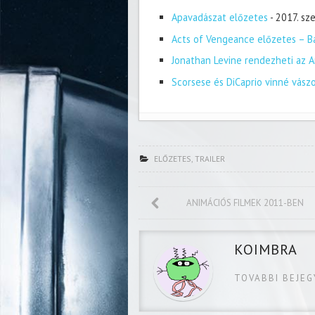
Apavadászat előzetes
- 2017. s
Acts of Vengeance előzetes – Ba
Jonathan Levine rendezheti az A
Scorsese és DiCaprio vinné vász
ELŐZETES
,
TRAILER
ANIMÁCIÓS FILMEK 2011-BEN
KOIMBRA
TOVABBI BEJE