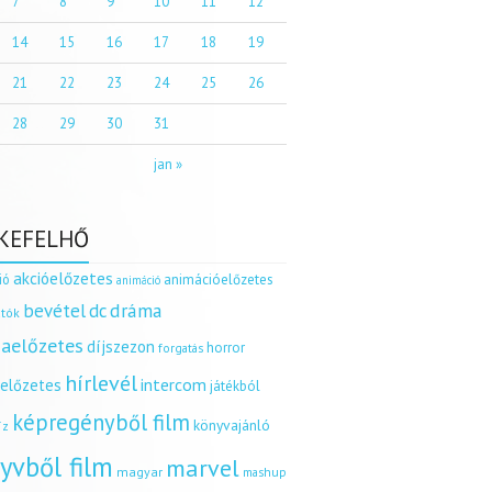
7
8
9
10
11
12
14
15
16
17
18
19
21
22
23
24
25
26
28
29
30
31
jan »
KEFELHŐ
akcióelőzetes
ió
animációelőzetes
animáció
dráma
bevétel
dc
tók
aelőzetes
díjszezon
horror
forgatás
hírlevél
intercom
relőzetes
játékból
képregényből film
könyvajánló
íz
yvből film
marvel
magyar
mashup