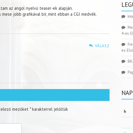
LEG
tam az angol nyelvű teaser-ek alapján.
 mese jobb grafikával bír, mint ebban a CGI medvék.
Int
Me
4-es: 
Fr
VÁLASZ
es: El
BK
Pa
NAP
telező mezőket
*
karakterrel jelöltük
h