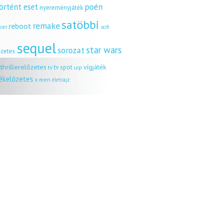
örtént eset
poén
nyereményjáték
satöbbi
remake
reboot
ber
scifi
sequel
star wars
sorozat
őzetes
thrillerelőzetes
vígjáték
tv spot
uip
tv
tékelőzetes
x men
életrajz