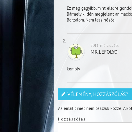
Ez még gagyibb, mint elsőre gondol
Bármelyik idén megjelent animációs
Borzalom. Nem lesz nézős.
2011. március 13.
MR.LEFOLYO
komoly
VÉLEMÉNY, HOZZÁSZÓLÁS?
Az email címet nem tesszük közzé.
A kö
Hozzászólás