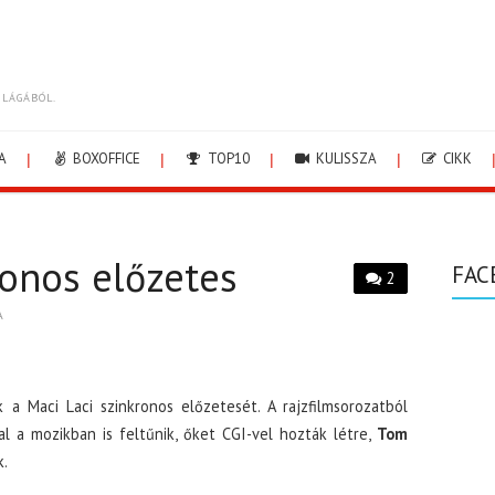
ILÁGÁBÓL.
A
BOXOFFICE
TOP10
KULISSZA
CIKK
ronos előzetes
FAC
2
A
a Maci Laci szinkronos előzetesét. A rajzfilmsorozatból
l a mozikban is feltűnik, őket CGI-vel hozták létre,
Tom
k.