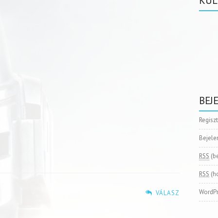
KÜL
BEJ
Regisz
Bejele
RSS
(b
RSS
(h
WordPr
VÁLASZ