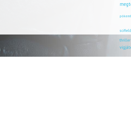
megt
pókem
scifiel
thriller
vígjá