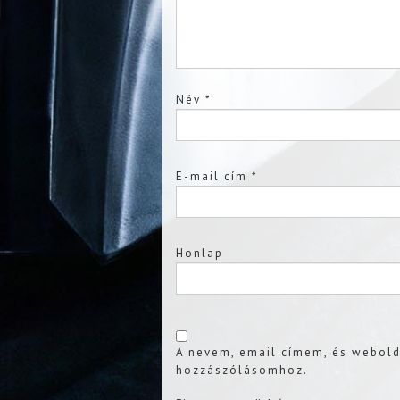
Név
*
E-mail cím
*
Honlap
A nevem, email címem, és webol
hozzászólásomhoz.