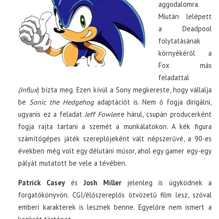
aggodalomra.
Miután lelépett
a Deadpool
folytatásának
környékéről a
Fox más
feladattal
(Influx
) bízta meg. Ezen kívül a Sony megkereste, hogy vállalja
be
Sonic the Hedgehog
adaptációt is. Nem ő fogja dirigálni,
ugyanis ez a feladat
Jeff Fowler
re hárul, csupán producerként
fogja rajta tartani a szemét a munkálatokon. A kék figura
számítógépes játék szereplőjeként vált népszerűvé, a 90-es
években még volt egy délutáni műsor, ahol egy gamer egy-egy
pályát mutatott be vele a tévében.
Patrick Casey
és
Josh Miller
jelenleg is ügyködnek a
forgatókönyvön. CGI/élőszereplős ötvözetű film lesz, szóval
emberi karakterek is lesznek benne. Egyelőre nem ismert a