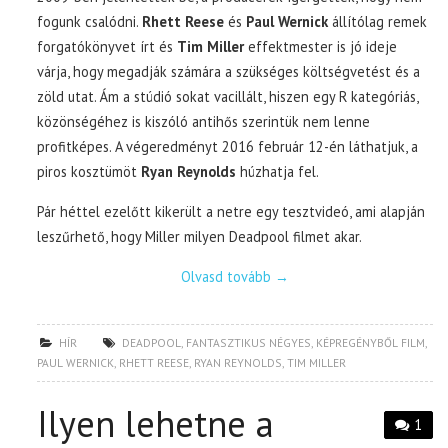
fogunk csalódni.
Rhett Reese
és
Paul Wernick
állítólag remek
forgatókönyvet írt és
Tim Miller
effektmester is jó ideje
várja, hogy megadják számára a szükséges költségvetést és a
zöld utat. Ám a stúdió sokat vacillált, hiszen egy R kategóriás,
közönségéhez is kiszóló antihős szerintük nem lenne
profitképes. A végeredményt 2016 február 12-én láthatjuk, a
piros kosztümöt
Ryan Reynolds
húzhatja fel.
Pár héttel ezelőtt kikerült a netre egy tesztvideó, ami alapján
leszűrhető, hogy Miller milyen Deadpool filmet akar.
Olvasd tovább
→
HÍR
DEADPOOL
,
FANTASZTIKUS NÉGYES
,
KÉPREGÉNYBŐL FILM
,
PAUL WERNICK
,
RHETT REESE
,
RYAN REYNOLDS
,
TIM MILLER
Ilyen lehetne a
1