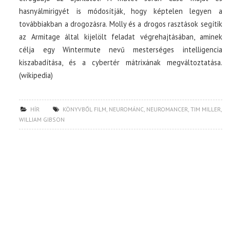
hasnyálmirigyét is módosítják, hogy képtelen legyen a
továbbiakban a drogozásra. Molly és a drogos rasztások segítik
az Armitage által kijelölt feladat végrehajtásában, aminek
célja egy Wintermute nevű mesterséges intelligencia
kiszabadítása, és a cybertér mátrixának megváltoztatása.
(wikipedia)
HÍR
KÖNYVBŐL FILM
,
NEUROMÁNC
,
NEUROMANCER
,
TIM MILLER
,
WILLIAM GIBSON