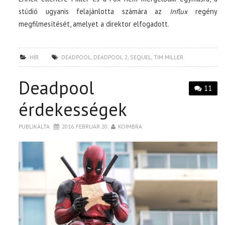
stúdió ugyanis felajánlotta számára az
Influx
regény
megfilmesítését, amelyet a direktor elfogadott.
HÍR
DEADPOOL
,
DEADPOOL 2
,
SEQUEL
,
TIM MILLER
Deadpool
11
érdekességek
PUBLIKÁLTA
2016. FEBRUÁR 20.
KOIMBRA