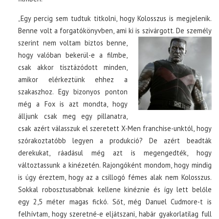
„Egy percig sem tudtuk titkolni, hogy Kolosszus is megjelenik.
Benne volt a forgatókönyvben, ami ki is szivárgott. De személy
szerint nem
voltam biztos benne,
hogy valóban bekerül-e a filmbe,
csak akkor tisztázódott minden,
amikor elérkeztünk ehhez a
szakaszhoz. Egy bizonyos ponton
még a Fox is azt mondta, hogy
álljunk csak meg egy pillanatra,
csak azért válasszuk el szeretett X-Men franchise-unktól, hogy
szórakoztatóbb legyen a produkció? De azért beadták
derekukat, ráadásul még azt is megengedték, hogy
változtassunk a kinézetén. Rajongóként mondom, hogy mindig
is úgy éreztem, hogy az a csillogó fémes alak nem Kolosszus.
Sokkal robosztusabbnak kellene kinéznie és így lett belőle
egy 2,5 méter magas fickó. Sőt, még Danuel Cudmore-t is
felhívtam, hogy szeretné-e eljátszani, habár gyakorlatilag full