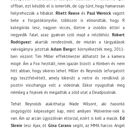
offban, ezt később el is ismerték, de úgy tűnt, hogy hamarosan
helyrehozzák a hibákat.
Rhett Reese
és
Paul Wernick
vágott
bele a forgatókönyvbe, többször is elmondták, hogy R
kategóriás lesz, nagyon vicces, illetve a zsoldos áttöri a
negyedik falat, azaz gyakran szól majd a nézőkhöz.
Robert
Rodriguez
t akarták rendezőnek, de miután a tárgyalások
vakvágányra jutottak
Adam Berg
et környékezték meg, 2011-
ben viszont Tim Miller effektmester állhatott be a kamera
mögé. Ám a Fox hezitált, nem igazán bízott a filmben és nem
hitt abban, hogy sikeres lehet. Miller és Reynolds leforgatott
egy tesztfelvételt, amely kikerült a netre és rendkívül jó
pozitív visszhangja volt a videónak. Ekkor nyugodtak meg
némileg a fejesek és megadták a zöld utat a Deadpoolnak.
Tehát Reynolds alakíthatja Wade Wilsont, aki hasonló
öngyógyító képességet kap, mint amilyen Wolverine-nek is
van. Ám az arcán úgyszólván eltorzul, ezért is kell a maszk.
Ed
Skrein
lesz Ajax, őt
Gina Carano
segíti, az MMA harcos Angel