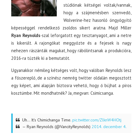
stúdiónak kétségei voltak/vannak,
hogy a szájmenésben szenvedő,
Wolverine-hez hasonló öngyógyító
képességgel rendelkező zsoldos sikert aratna. Majd Miller
Ryan Reynolds
-szal leforgatott egy tesztanyagot, ami a netre
is kikerült. A rajongókat meggyőzte és a fejesek is nagy
nehezen rászánták magukat, hogy rábólintsanak a produkcióra,
2016-ra tűzték ki a bemutatót.
Ugyanakkor némileg kétséges volt, hogy valóban Reynolds lesz
a főszereplő, de a színész nemrég twitter oldalán megosztott
egy képet, ami alapján biztosra vehető, hogy ő bújhat a piros
kosztümbe. Mit mondhatnék? Ja, megvan: Csimicsanga.
Uh… It’s Chimichanga Time.
pic.twitter.com/ZlknW4HOtj
— Ryan Reynolds (@VancityReynolds)
2014. december 4.