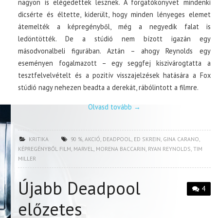
nagyon is elégedettek lesznek. A forgatókönyvet mindenki
dicsérte és éltette, kiderült, hogy minden lényeges elemet
átemelték a képregényből, még a negyedik falat is
ledöntötték. De a stúdió nem bízott igazán egy
másodvonalbeli figurában. Aztán – ahogy Reynolds egy
eseményen fogalmazott – egy seggfej kiszivárogtatta a
tesztfelvelvételt és a pozitív visszajelzések hatására a Fox
stúdió nagy nehezen beadta a derekát, rábólintott a filmre.
Olvasd tovább
→
KRITIKA
90 %
,
AKCIÓ
,
DEADPOOL
,
ED SKREIN
,
GINA CARANO
,
KÉPREGÉNYBŐL FILM
,
MARVEL
,
MORENA BACCARIN
,
RYAN REYNOLDS
,
TIM
MILLER
Újabb Deadpool
4
előzetes