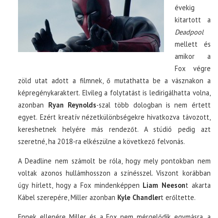
évekig
kitartott a
Deadpool
mellett és
amikor a
Fox végre
zöld utat adott a filmnek, ő mutathatta be a vásznakon a
képregénykaraktert. Elvileg a folytatást is ledirigálhatta volna,
azonban
Ryan Reynolds
-szal több dologban is nem értett
egyet. Ezért kreatív nézetkülönbségekre hivatkozva távozott,
kereshetnek helyére más rendezőt. A stúdió pedig azt
szeretné, ha 2018-ra elkészülne a következő felvonás.
A Deadline nem számolt be róla, hogy mely pontokban nem
voltak azonos hullámhosszon a színésszel. Viszont korábban
úgy hírlett, hogy a Fox mindenképpen
Liam Neeson
t akarta
Kábel szerepére, Miller azonban
Kyle Chandler
t erőltette.
Ennek ellenére Miller és a Fox nem mérgelődik egymásra, a