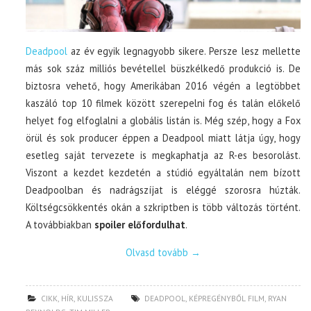
Deadpool
az év egyik legnagyobb sikere. Persze lesz mellette
más sok száz milliós bevétellel büszkélkedő produkció is. De
biztosra vehető, hogy Amerikában 2016 végén a legtöbbet
kaszáló top 10 filmek között szerepelni fog és talán előkelő
helyet fog elfoglalni a globális listán is. Még szép, hogy a Fox
örül és sok producer éppen a Deadpool miatt látja úgy, hogy
esetleg saját tervezete is megkaphatja az R-es besorolást.
Viszont a kezdet kezdetén a stúdió egyáltalán nem bízott
Deadpoolban és nadrágszíjat is eléggé szorosra húzták.
Költségcsökkentés okán a szkriptben is több változás történt.
A továbbiakban
spoiler előfordulhat
.
Olvasd tovább
→
CIKK
,
HÍR
,
KULISSZA
DEADPOOL
,
KÉPREGÉNYBŐL FILM
,
RYAN