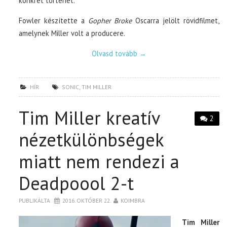
konkrét történet.
Fowler készítette a
Gopher Broke
Oscarra jelölt rövidfilmet,
amelynek Miller volt a producere.
Olvasd tovább
→
HÍR
SONIC
,
TIM MILLER
Tim Miller kreatív
2
nézetkülönbségek
miatt nem rendezi a
Deadpoool 2-t
PUBLIKÁLTA
2016. OKTÓBER 22.
KOIMBRA
Tim Miller