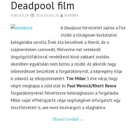
Deadpool film
PUBLIKÁLTA
2014. JÚLIUS 28.
KOIMBRA
A
Deadpool
tervezetet sajnos a Fox
stúdió a túlságosan kockázatos
kategóriába sorolta. Évek óta beszélnek a filmről, de a
szájmenésben szenvedő, Wolverine-nel vetekedő
öngyógyítófaktorral rendelkező kissé zakkant zsoldos
sikerében egyáltalán nem biztos a stúdió. Az alkotók nagy
lelkesedéssel beszéltek a forgatókönyvről, a képregény írója
is odavolt az elképzelésekért.
Tim Miller
3 éve várja, hogy
végre megkapja a zöld utat és
Paul Wernick/Rhett Reese
forgatókönyvével felvértezve belevághasson a forgatásba.
Miller saját effektgyártó cége segítségével leforgatott egy
tesztfelvételt is, ami most kiszivárgott a világhálóra.
Olvasd tovább
→