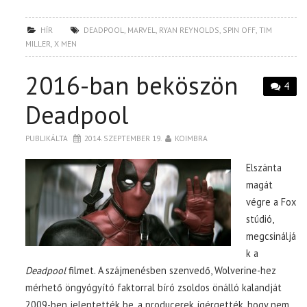
HÍR
DEADPOOL
,
MARVEL
,
RYAN REYNOLDS
,
SPIN OFF
,
TIM
MILLER
,
X MEN
2016-ban beköszön
4
Deadpool
PUBLIKÁLTA
2014. SZEPTEMBER 19.
KOIMBRA
Elszánta
magát
végre a Fox
stúdió,
megcsináljá
k a
Deadpool
filmet. A szájmenésben szenvedő, Wolverine-hez
mérhető öngyógyító faktorral bíró zsoldos önálló kalandját
2009-ben jelentették be, a producerek ígérgették, hogy nem