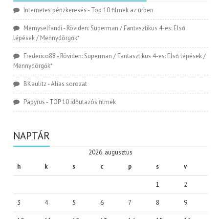
Internetes pénzkeresés
-
Top 10 filmek az űrben
Memyselfandi
-
Röviden: Superman / Fantasztikus 4-es: Első
lépések / Mennydörgők*
Frederico88
-
Röviden: Superman / Fantasztikus 4-es: Első lépések /
Mennydörgők*
BKaulitz
-
Alias sorozat
Papyrus
-
TOP 10 időutazós filmek
NAPTÁR
2026. augusztus
h
k
s
c
p
s
v
1
2
3
4
5
6
7
8
9