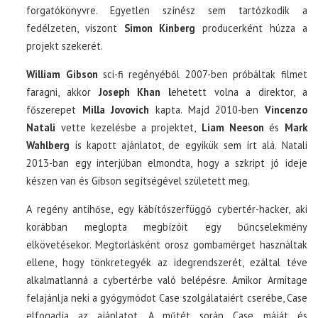
forgatókönyvre. Egyetlen színész sem tartózkodik a
fedélzeten, viszont
Simon Kinberg
producerként húzza a
projekt szekerét.
William Gibson
sci-fi regényéből 2007-ben próbáltak filmet
faragni, akkor
Joseph Khan l
ehetett volna a direktor, a
főszerepet
Milla Jovovich
kapta. Majd 2010-ben
Vincenzo
Natali
vette kezelésbe a projektet,
Liam Neeson
és
Mark
Wahlberg
is kapott ajánlatot, de egyikük sem írt alá. Natali
2013-ban egy interjúban elmondta, hogy a szkript jó ideje
készen van és Gibson segítségével született meg.
A regény antihőse, egy kábítószerfüggő cybertér-hacker, aki
korábban meglopta megbízóit egy bűncselekmény
elkövetésekor. Megtorlásként orosz gombamérget használtak
ellene, hogy tönkretegyék az idegrendszerét, ezáltal téve
alkalmatlanná a cybertérbe való belépésre. Amikor Armitage
felajánlja neki a gyógymódot Case szolgálataiért cserébe, Case
elfogadja az ajánlatot. A műtét során Case máját és