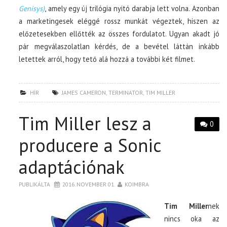
Genisys)
, amely egy új trilógia nyitó darabja lett volna. Azonban
a marketingesek eléggé rossz munkát végeztek, hiszen az
előzetesekben ellőtték az összes fordulatot. Ugyan akadt jó
pár megválaszolatlan kérdés, de a bevétel láttán inkább
letettek arról, hogy tető alá hozzá a további két filmet.
HÍR
JAMES CAMERON
,
TERMINATOR
,
TIM MILLER
Tim Miller lesz a
0
producere a Sonic
adaptációnak
PUBLIKÁLTA
2016. NOVEMBER 01.
KOIMBRA
Tim Miller
nek
nincs oka az