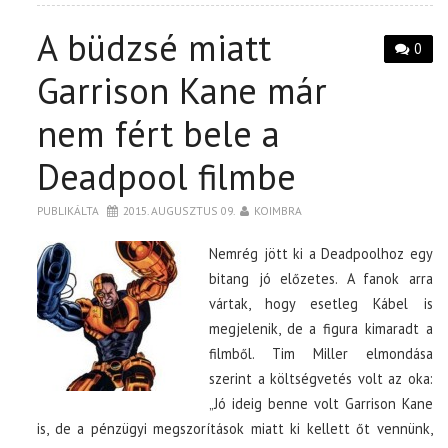
A büdzsé miatt
0
Garrison Kane már
nem fért bele a
Deadpool filmbe
PUBLIKÁLTA
2015. AUGUSZTUS 09.
KOIMBRA
Nemrég jött ki a Deadpoolhoz egy
bitang jó előzetes. A fanok arra
vártak, hogy esetleg Kábel is
megjelenik, de a figura kimaradt a
filmből. Tim Miller elmondása
szerint a költségvetés volt az oka:
„Jó ideig benne volt Garrison Kane
is, de a pénzügyi megszorítások miatt ki kellett őt vennünk,