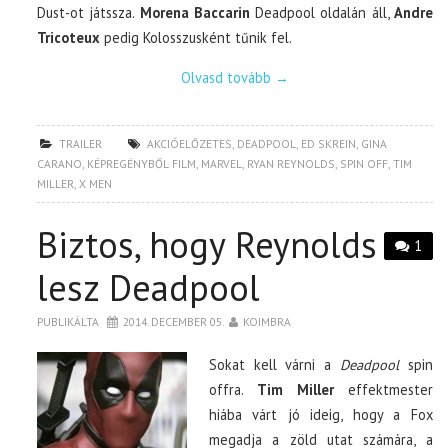
Dust-ot játssza.
Morena Baccarin
Deadpool oldalán áll,
Andre
Tricoteux
pedig Kolosszusként tűnik fel.
Olvasd tovább
→
TRAILER
AKCIÓELŐZETES
,
DEADPOOL
,
ED SKREIN
,
GINA
CARANO
,
KÉPREGÉNYBŐL FILM
,
MARVEL
,
RYAN REYNOLDS
,
SPIN OFF
,
TIM
MILLER
,
X MEN
Biztos, hogy Reynolds
1
lesz Deadpool
PUBLIKÁLTA
2014. DECEMBER 05.
KOIMBRA
Sokat kell várni a
Deadpool
spin
offra.
Tim Miller
effektmester
hiába várt jó ideig, hogy a Fox
megadja a zöld utat számára, a