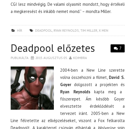
CGI lesz mindvégig. De valami olyasmit mondott, hogy értékeli
a megkeresést és inkább nemet mond.” – mondta Miller.
HÍR
DEADPOOL
,
RYAN REYNOLDS
,
TIM MILLER
,
X MEN
Deadpool előzetes
7
PUBLIKÁLTA
2015. AUGUSZTUS 05.
KOIMBRA
2004-ben a New Line szerette
volna összehozni a filmet,
David S.
Goyer
dolgozott a projekten és
Ryan Reynolds
kapta meg a
főszerepet. Ám később Goyer
elvesztette érdeklődését a
tervezet iránt. 2005-ben a New
Line félretette az elképzeléseket, viszont a Fox felkarolta
Deadpoolt. A karakterrel csúnyán elbántak a
Wolverine
spin