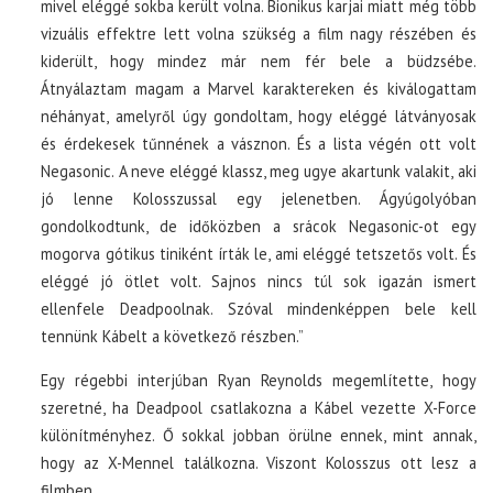
mivel eléggé sokba került volna. Bionikus karjai miatt még több
vizuális effektre lett volna szükség a film nagy részében és
kiderült, hogy mindez már nem fér bele a büdzsébe.
Átnyálaztam magam a Marvel karaktereken és kiválogattam
néhányat, amelyről úgy gondoltam, hogy eléggé látványosak
és érdekesek tűnnének a vásznon. És a lista végén ott volt
Negasonic. A neve eléggé klassz, meg ugye akartunk valakit, aki
jó lenne Kolosszussal egy jelenetben. Ágyúgolyóban
gondolkodtunk, de időközben a srácok Negasonic-ot egy
mogorva gótikus tiniként írták le, ami eléggé tetszetős volt. És
eléggé jó ötlet volt. Sajnos nincs túl sok igazán ismert
ellenfele Deadpoolnak. Szóval mindenképpen bele kell
tennünk Kábelt a következő részben.”
Egy régebbi interjúban Ryan Reynolds megemlítette, hogy
szeretné, ha Deadpool csatlakozna a Kábel vezette X-Force
különítményhez. Ő sokkal jobban örülne ennek, mint annak,
hogy az X-Mennel találkozna. Viszont Kolosszus ott lesz a
filmben.