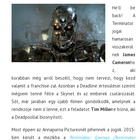
He’ll be
back! A
Terminator
jogai
hamarosan
visszakerül
nek
James
Cameron
ho
z, aki
korábban még arról beszélt, hogy nem tervezi, hogy kezd
valamit a franchise-zal. Azonban a Deadline értesülései szerint
mégsem tenné félre a Skynet és az emberek csatározását.
Sőt, már javában egy újabb filmen gondolkodik, amelynek a
rendezője nem ő lenne, ezt a feladatot
Tim Miller
re bízná, aki
a Deadpoollal bizonyított.
Most éppen az Annapurna Picturesnél pihennek a jogok. 2015-
ben került a mozikba a
Terminátor: Genisys (Terminator