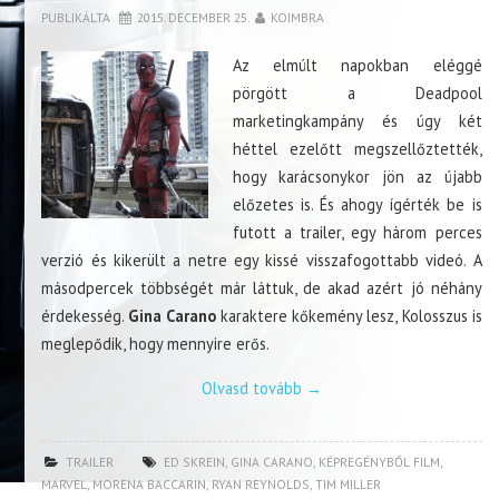
PUBLIKÁLTA
2015. DECEMBER 25.
KOIMBRA
Az elmúlt napokban eléggé
pörgött a Deadpool
marketingkampány és úgy két
héttel ezelőtt megszellőztették,
hogy karácsonykor jön az újabb
előzetes is. És ahogy ígérték be is
futott a trailer, egy három perces
verzió és kikerült a netre egy kissé visszafogottabb videó. A
másodpercek többségét már láttuk, de akad azért jó néhány
érdekesség.
Gina Carano
karaktere kőkemény lesz, Kolosszus is
meglepődik, hogy mennyire erős.
Olvasd tovább
→
TRAILER
ED SKREIN
,
GINA CARANO
,
KÉPREGÉNYBŐL FILM
,
MARVEL
,
MORENA BACCARIN
,
RYAN REYNOLDS
,
TIM MILLER