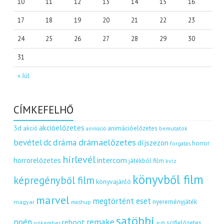
10
11
12
13
14
15
16
17
18
19
20
21
22
23
24
25
26
27
28
29
30
31
« Júl
CÍMKEFELHŐ
akcióelőzetes
3d
akció
animációelőzetes
bemutatók
animáció
dráma
drámaelőzetes
bevétel
dc
díjszezon
horror
forgatás
hírlevél
intercom
horrorelőzetes
játékból film
kvíz
könyvből film
képregényből film
könyvajánló
marvel
megtörtént eset
nyereményjáték
magyar
mashup
satöbbi
remake
poén
reboot
scifielőzetes
pókember
scifi