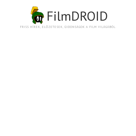
FilmDROID
FRISS HÍREK, ELŐZETESEK, ÚJDONSÁGOK A FILM VILÁGÁBÓL.