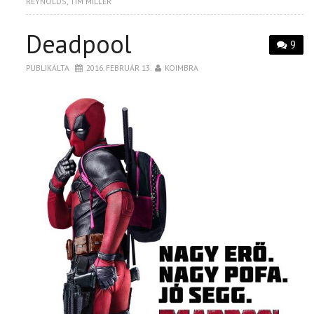
REYNOLDS
,
TIM MILLER
Deadpool
9
PUBLIKÁLTA
2016. FEBRUÁR 13.
KOIMBRA