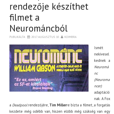
BOXOFFICE
rendezője készíthet
filmet a
TOP10
Neurománcból
KULISSZA
PUBLIKÁLTA
2017. AUGUSZTUS 10.
KOIMBRA
CIKK
Ismét
nekivesel
PÓLÓ RENDELÉS
kednek a
Neuromá
nc
(Neuroma
ncer)
adaptáció
nak. A Fox
a
Deadpool
rendezőjére,
Tim Miller
re bízta a filmet, a forgatás
kezdete még odébb van, hiszen előbb még szükség van egy