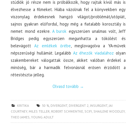
stúdiók jó része nem is próbálkozik, hogy rajtuk kívül más is
élvezhesse a filmeket. Hiába vázolnak fel a könyvekben egy
viszonylag érdekesnek hangzó világot/problémát/utópiát,
sajnos gyakran előfordul, hogy még a fiatalabb korosztály is
nemet mond ezekre.
A burok
egyszerűen unalmas volt, Jeff
Bridges pedig egyszerűen megunhatta a tökölést és
belevágott
Az emlékek őrébe
, meglovagolva a YA-művek
népszerűségi hullámát. Legalább
Az éhezők viadalához
olyan
szakembereket válogattak össze, akiket valóban érdekel a
minőség, bár a harmadik felvonásnál erősen érződött a
rétestészta-jelleg.
Olvasd tovább
→
KRITIKA
50 %
,
DIVERGENT
,
DIVERGENT 2
,
INSURGENT
,
JAI
COURTNEY
,
MILES TELLER
,
ROBERT SCHWENTKE
,
SCIFI
,
SHAILENE WOODLEY
,
THEO JAMES
,
YOUNG ADULT