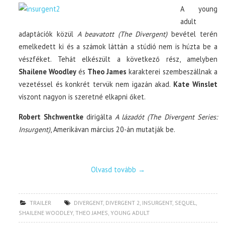
A young
adult
adaptációk közül
A beavatott (The Divergent)
bevétel terén
emelkedett ki és a számok láttán a stúdió nem is húzta be a
vészféket. Tehát elkészült a következő rész, amelyben
Shailene Woodley
és
Theo James
karakterei szembeszállnak a
vezetéssel és konkrét tervük nem igazán akad.
Kate Winslet
viszont nagyon is szeretné elkapni őket.
Robert Shchwentke
dirigálta
A lázadót (The Divergent Series:
Insurgent)
, Amerikávan március 20-án mutatják be.
Olvasd tovább
→
TRAILER
DIVERGENT
,
DIVERGENT 2
,
INSURGENT
,
SEQUEL
,
SHAILENE WOODLEY
,
THEO JAMES
,
YOUNG ADULT