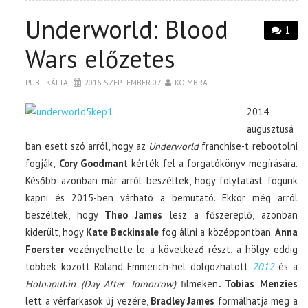
Underworld: Blood
1
Wars előzetes
PUBLIKÁLTA
2016. SZEPTEMBER 07.
KOIMBRA
2014
augusztusá
ban esett szó arról, hogy az
Underworld
franchise-t rebootolni
fogják,
Cory Goodman
t kérték fel a forgatókönyv megírására.
Később azonban már arról beszéltek, hogy folytatást fogunk
kapni és 2015-ben várható a bemutató. Ekkor még arról
beszéltek, hogy
Theo James
lesz a főszereplő, azonban
kiderült, hogy
Kate Beckinsale
fog állni a középpontban.
Anna
Foerster
vezényelhette le a következő részt, a hölgy eddig
többek között Roland Emmerich-hel dolgozhatott
2012
és a
Holnapután (Day After Tomorrow)
filmeken
. Tobias Menzies
lett a vérfarkasok új vezére,
Bradley James
formálhatja meg a