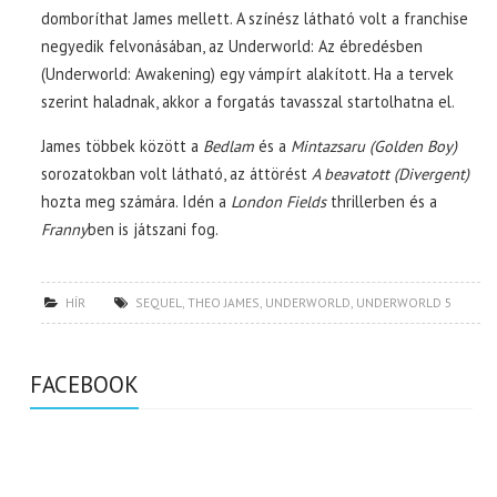
domboríthat James mellett. A színész látható volt a franchise
negyedik felvonásában, az Underworld: Az ébredésben
(Underworld: Awakening) egy vámpírt alakított. Ha a tervek
szerint haladnak, akkor a forgatás tavasszal startolhatna el.
James többek között a
Bedlam
és a
Mintazsaru (Golden Boy)
sorozatokban volt látható, az áttörést
A beavatott (Divergent)
hozta meg számára. Idén a
London Fields
thrillerben és a
Franny
ben is játszani fog.
HÍR
SEQUEL
,
THEO JAMES
,
UNDERWORLD
,
UNDERWORLD 5
FACEBOOK