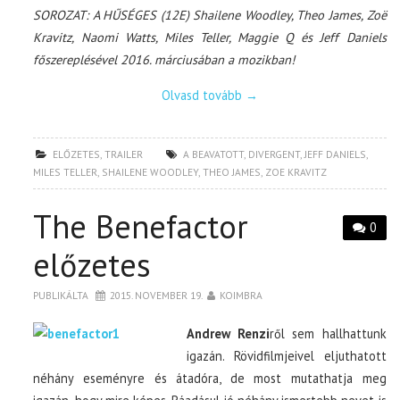
SOROZAT: A HŰSÉGES (12E) Shailene Woodley, Theo James, Zoë
Kravitz, Naomi Watts, Miles Teller, Maggie Q és Jeff Daniels
főszereplésével 2016. márciusában a mozikban!
Olvasd tovább
→
ELŐZETES
,
TRAILER
A BEAVATOTT
,
DIVERGENT
,
JEFF DANIELS
,
MILES TELLER
,
SHAILENE WOODLEY
,
THEO JAMES
,
ZOE KRAVITZ
The Benefactor
0
előzetes
PUBLIKÁLTA
2015. NOVEMBER 19.
KOIMBRA
Andrew Renzi
ről sem hallhattunk
igazán. Rövidfilmjeivel eljuthatott
néhány eseményre és átadóra, de most mutathatja meg