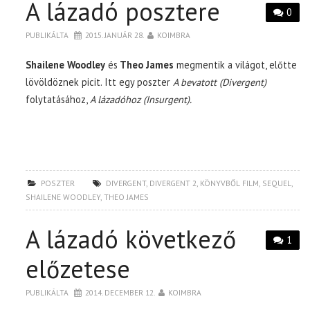
A lázadó posztere
0
PUBLIKÁLTA
2015. JANUÁR 28.
KOIMBRA
Shailene Woodley
és
Theo James
megmentik a világot, előtte
lövöldöznek picit. Itt egy poszter
A bevatott (Divergent)
folytatásához,
A lázadóhoz (Insurgent).
POSZTER
DIVERGENT
,
DIVERGENT 2
,
KÖNYVBŐL FILM
,
SEQUEL
,
SHAILENE WOODLEY
,
THEO JAMES
A lázadó következő
1
előzetese
PUBLIKÁLTA
2014. DECEMBER 12.
KOIMBRA