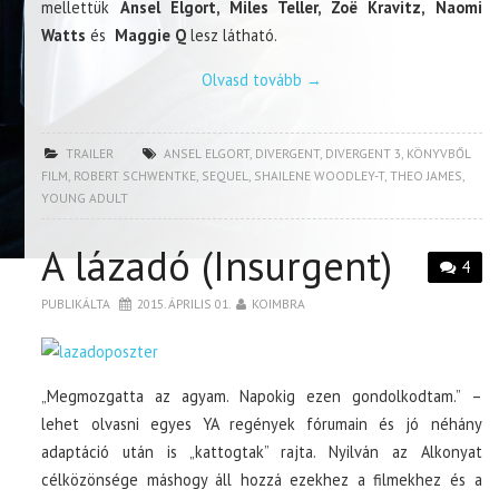
mellettük
Ansel Elgort, Miles Teller, Zoë Kravitz, Naomi
Watts
és
Maggie Q
lesz látható.
Olvasd tovább
→
TRAILER
ANSEL ELGORT
,
DIVERGENT
,
DIVERGENT 3
,
KÖNYVBŐL
FILM
,
ROBERT SCHWENTKE
,
SEQUEL
,
SHAILENE WOODLEY-T
,
THEO JAMES
,
YOUNG ADULT
A lázadó (Insurgent)
4
PUBLIKÁLTA
2015. ÁPRILIS 01.
KOIMBRA
„Megmozgatta az agyam. Napokig ezen gondolkodtam.” –
lehet olvasni egyes YA regények fórumain és jó néhány
adaptáció után is „kattogtak” rajta. Nyilván az Alkonyat
célközönsége máshogy áll hozzá ezekhez a filmekhez és a