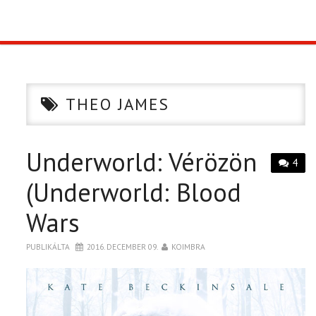
TOP10
KULISSZA
THEO JAMES
CIKK
Underworld: Vérözön
PÓLÓ RENDELÉS
4
(Underworld: Blood
Wars
PUBLIKÁLTA
2016. DECEMBER 09.
KOIMBRA