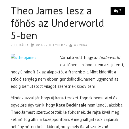
Theo James lesz a
2
főhős az Underworld
5-ben
PUBLIKÁLTA
2014. SZEPTEMBER 12.
KOIMBRA
Várható volt, hogy az
Underworld
esetében a reboot nem azt jelenti,
hogy újraindítják az alapoktól a franchise-t. Mint kiderült a
stúdió tényleg nem ebben gondolkodik, hanem úgymond az
eddig bemutatott világot szeretnék kibővíteni.
Mindez azzal jár, hogy új karaktereket fognak bemutatni és
egyelőre úgy tűnik, hogy
Kate Beckinsale
nem lendül akcióba.
Theo Jamest
szerződtették le főhősnek, de rajta kívül még
két nő fog állni a középpontban. A meghallgatások zajlanak,
néhány héten belül kiderül, hogy mely fiatal színésznő