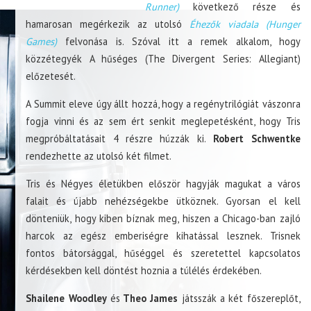
Runner)
következő része és
hamarosan megérkezik az utolsó
Éhezők viadala (Hunger
Games)
felvonása is. Szóval itt a remek alkalom, hogy
közzétegyék A hűséges (The Divergent Series: Allegiant)
előzetesét.
A Summit eleve úgy állt hozzá, hogy a regénytrilógiát vászonra
fogja vinni és az sem ért senkit meglepetésként, hogy Tris
megpróbáltatásait 4 részre húzzák ki.
Robert Schwentke
rendezhette az utolsó két filmet.
Tris és Négyes életükben először hagyják magukat a város
falait és újabb nehézségekbe ütköznek. Gyorsan el kell
dönteniük, hogy kiben bíznak meg, hiszen a Chicago-ban zajló
harcok az egész emberiségre kihatással lesznek. Trisnek
fontos bátorsággal, hűséggel és szeretettel kapcsolatos
kérdésekben kell döntést hoznia a túlélés érdekében.
Shailene Woodley
és
Theo James
játsszák a két főszereplőt,