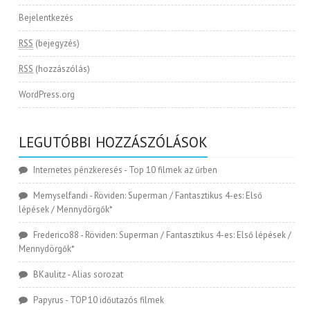
Bejelentkezés
RSS
(bejegyzés)
RSS
(hozzászólás)
WordPress.org
LEGUTÓBBI HOZZÁSZÓLÁSOK
Internetes pénzkeresés
-
Top 10 filmek az űrben
Memyselfandi
-
Röviden: Superman / Fantasztikus 4-es: Első
lépések / Mennydörgők*
Frederico88
-
Röviden: Superman / Fantasztikus 4-es: Első lépések /
Mennydörgők*
BKaulitz
-
Alias sorozat
Papyrus
-
TOP 10 időutazós filmek