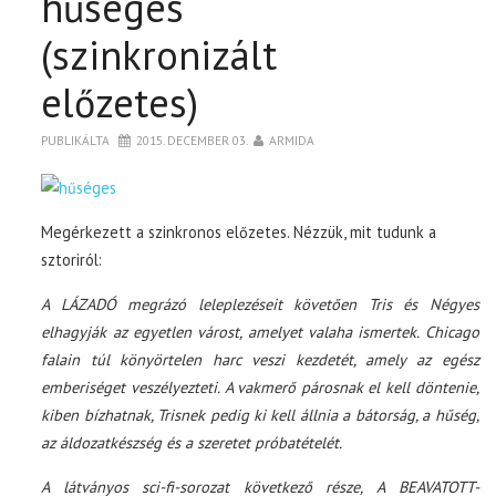
hűséges
(szinkronizált
előzetes)
PUBLIKÁLTA
2015. DECEMBER 03.
ARMIDA
Megérkezett a szinkronos előzetes. Nézzük, mit tudunk a
sztoriról:
A LÁZADÓ megrázó leleplezéseit követően Tris és Négyes
elhagyják az egyetlen várost, amelyet valaha ismertek. Chicago
falain túl könyörtelen harc veszi kezdetét, amely az egész
emberiséget veszélyezteti. A vakmerő párosnak el kell döntenie,
kiben bízhatnak, Trisnek pedig ki kell állnia a bátorság, a hűség,
az áldozatkészség és a szeretet próbatételét.
A látványos sci-fi-sorozat következő része, A BEAVATOTT-