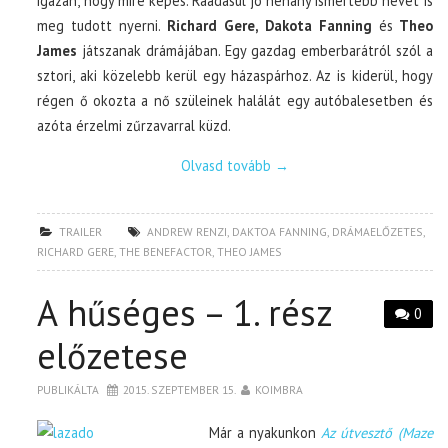
igazán, hogy mire képes. Ráadásul jó néhány ismertebb nevet is
meg tudott nyerni.
Richard Gere, Dakota Fanning
és
Theo
James
játszanak drámájában. Egy gazdag emberbarátról szól a
sztori, aki közelebb kerül egy házaspárhoz. Az is kiderül, hogy
régen ő okozta a nő szüleinek halálát egy autóbalesetben és
azóta érzelmi zűrzavarral küzd.
Olvasd tovább
→
TRAILER
ANDREW RENZI
,
DAKTOA FANNING
,
DRÁMAELŐZETES
,
RICHARD GERE
,
THE BENEFACTOR
,
THEO JAMES
A hűséges – 1. rész
0
előzetese
PUBLIKÁLTA
2015. SZEPTEMBER 15.
KOIMBRA
Már a nyakunkon
Az útvesztő (Maze