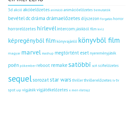
akcióelőzetes
3d
akció
animációelőzetes
bemutatók
animáció
dráma
drámaelőzetes
bevétel
dc
díjszezon
horror
forgatás
hírlevél
intercom
horrorelőzetes
játékból film
kvíz
könyvből film
képregényből film
könyvajánló
marvel
megtörtént eset
nyereményjáték
magyar
mashup
satöbbi
remake
poén
reboot
scifielőzetes
pókember
scifi
sequel
star wars
sorozat
thrillerelőzetes
thriller
tv
tv
vígjátékelőzetes
vígjáték
spot
uip
x men
életrajz