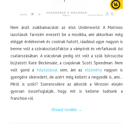
Nem árult zsákbamacskát az első Underworld. A Matrixos
lassítások farvizén evezett be a mozikba, ami akkoriban még
eléggé érdekesnek és coolnak hatott, ráadásul ugye nagyon is
benne volt a szórakoztatófaktor a vámpírok és vérfarkasok ősi
csatározásában. A srácoknak pedig ott volt a szűk bőrcuccba
bújtatott Kate Beckinsale, a csajoknak Scott Speedman. Nem
volt gond a
folytatással
sem, ám az
előzmény
nagyon is
gyengére sikeredett, de azért még kellett a negyedik is, ami…
Miről is szólt? Szerencsékre az alkotók a Vérözön elején
gyorsan összefoglalják, hogy mit is kellene tudnunk a
franchise-ról.
Olvasd tovább
→