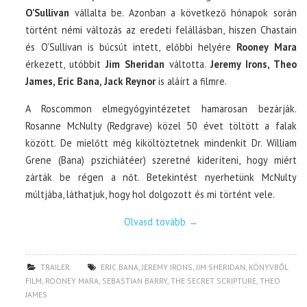
O’Sullivan
vállalta be. Azonban a következő hónapok során
történt némi változás az eredeti felállásban, hiszen Chastain
és O’Sullivan is búcsút intett, előbbi helyére
Rooney Mara
érkezett, utóbbit
Jim Sheridan
váltotta.
Jeremy Irons, Theo
James, Eric Bana, Jack Reynor
is aláírt a filmre.
A Roscommon elmegyógyintézetet hamarosan bezárják.
Rosanne McNulty (Redgrave) közel 50 évet töltött a falak
között. De mielőtt még kiköltöztetnek mindenkit Dr. William
Grene (Bana) pszichiátéer) szeretné kideríteni, hogy miért
zárták be régen a nőt. Betekintést nyerhetünk McNulty
múltjába, láthatjuk, hogy hol dolgozott és mi történt vele.
Olvasd tovább
→
TRAILER
ERIC BANA
,
JEREMY IRONS
,
JIM SHERIDAN
,
KÖNYVBŐL
FILM
,
ROONEY MARA
,
SEBASTIAN BARRY
,
THE SECRET SCRIPTURE
,
THEO
JAMES