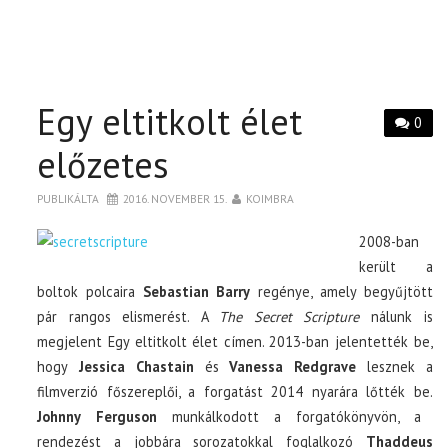
Egy eltitkolt élet
0
előzetes
PUBLIKÁLTA
2016. NOVEMBER 15.
KOIMBRA
2008-ban
került a
boltok polcaira
Sebastian Barry
regénye, amely begyűjtött
pár rangos elismerést. A
The Secret Scripture
nálunk is
megjelent Egy eltitkolt élet címen. 2013-ban jelentették be,
hogy
Jessica Chastain
és
Vanessa Redgrave
lesznek a
filmverzió főszereplői, a forgatást 2014 nyarára lőtték be.
Johnny Ferguson
munkálkodott a forgatókönyvön, a
rendezést a jobbára sorozatokkal foglalkozó
Thaddeus