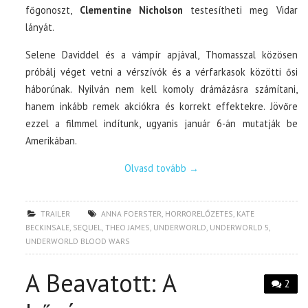
főgonoszt,
Clementine Nicholson
testesítheti meg Vidar
lányát.
Selene Daviddel és a vámpír apjával, Thomasszal közösen
próbálj véget vetni a vérszívók és a vérfarkasok közötti ősi
háborúnak. Nyilván nem kell komoly drámázásra számítani,
hanem inkább remek akciókra és korrekt effektekre. Jövőre
ezzel a filmmel indítunk, ugyanis január 6-án mutatják be
Amerikában.
Olvasd tovább
→
TRAILER
ANNA FOERSTER
,
HORRORELŐZETES
,
KATE
BECKINSALE
,
SEQUEL
,
THEO JAMES
,
UNDERWORLD
,
UNDERWORLD 5
,
UNDERWORLD BLOOD WARS
A Beavatott: A
2