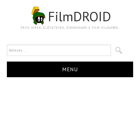
FilmDROID
FRISS HÍREK, ELŐZETESEK, ÚJDONSÁGOK A FILM VILÁGÁBÓL.
MENU
HÍR
TRAILER
KRITIKA
BOXOFFICE