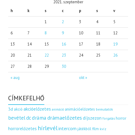
2021. szeptember
h
k
s
c
p
s
v
1
2
3
4
5
6
7
8
9
10
11
12
13
14
15
16
17
18
19
20
21
22
23
24
25
26
27
28
29
30
« aug
okt »
CÍMKEFELHŐ
akcióelőzetes
3d
akció
animációelőzetes
bemutatók
animáció
dráma
drámaelőzetes
bevétel
dc
díjszezon
horror
forgatás
hírlevél
intercom
horrorelőzetes
játékból film
kvíz