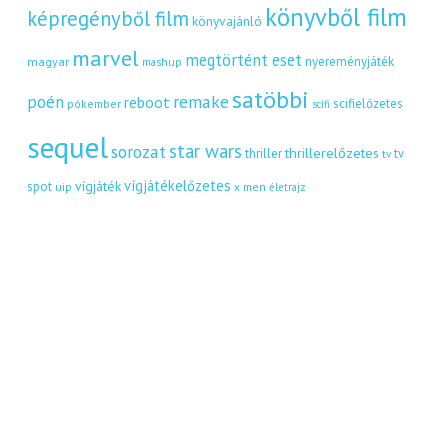
könyvből film
képregényből film
könyvajánló
marvel
megtörtént eset
nyereményjáték
magyar
mashup
satöbbi
remake
poén
reboot
scifielőzetes
pókember
scifi
sequel
star wars
sorozat
thrillerelőzetes
thriller
tv
tv
vígjátékelőzetes
vígjáték
spot
uip
x men
életrajz