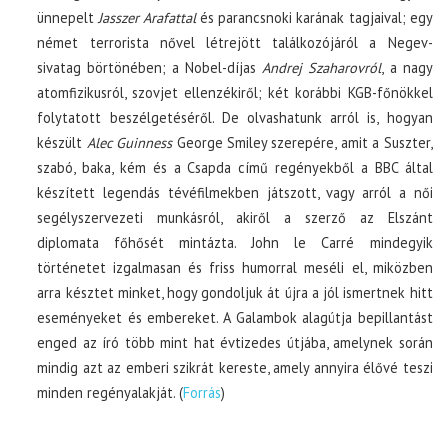
ünnepelt
Jasszer Arafattal
és parancsnoki karának tagjaival; egy
német terrorista nővel létrejött találkozójáról a Negev-
sivatag börtönében; a Nobel-díjas
Andrej Szaharovról
, a nagy
atomfizikusról, szovjet ellenzékiről; két korábbi KGB-főnökkel
folytatott beszélgetéséről. De olvashatunk arról is, hogyan
készült
Alec Guinness
George Smiley szerepére, amit a Suszter,
szabó, baka, kém és a Csapda című regényekből a BBC által
készített legendás tévéfilmekben játszott, vagy arról a női
segélyszervezeti munkásról, akiről a szerző az Elszánt
diplomata főhősét mintázta. John le Carré mindegyik
történetet izgalmasan és friss humorral meséli el, miközben
arra késztet minket, hogy gondoljuk át újra a jól ismertnek hitt
eseményeket és embereket. A Galambok alagútja bepillantást
enged az író több mint hat évtizedes útjába, amelynek során
mindig azt az emberi szikrát kereste, amely annyira élővé teszi
minden regényalakját. (
Forrás
)