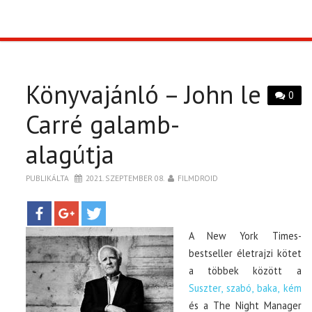
TOP10
KULISSZA
Könyvajánló – John le
0
CIKK
Carré galamb-
alagútja
PÓLÓ RENDELÉS
PUBLIKÁLTA
2021. SZEPTEMBER 08.
FILMDROID
A New York Times-
bestseller életrajzi kötet
a többek között a
Suszter, szabó, baka, kém
és a The Night Manager