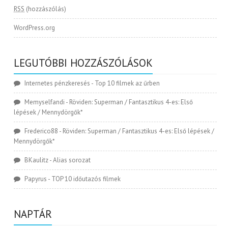
RSS
(hozzászólás)
WordPress.org
LEGUTÓBBI HOZZÁSZÓLÁSOK
Internetes pénzkeresés
-
Top 10 filmek az űrben
Memyselfandi
-
Röviden: Superman / Fantasztikus 4-es: Első
lépések / Mennydörgők*
Frederico88
-
Röviden: Superman / Fantasztikus 4-es: Első lépések /
Mennydörgők*
BKaulitz
-
Alias sorozat
Papyrus
-
TOP 10 időutazós filmek
NAPTÁR