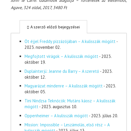
John le Carré: Galambok alagútja – Történetek az életemből,
Agave, 324 oldal, 2017, 3480 Ft
A szerző előző bejegyzései
Öt éjjel Freddy pizzázójában – A kulisszák mögött
-
2023. november 02.
Megfojtott virágok – A kulisszák mögött
- 2023.
október 19.
Duplainterjú: Jeanne du Barry – A szerető
- 2023.
október 12.
Magyarázat mindenre – A kulisszák mögött
- 2023.
október 05.
Tini Nindzsa Teknőcök: Mutáns káosz – A kulisszák
mögött
- 2023. augusztus 10.
Oppenheimer – A kulisszák mögött
- 2023. július 20.
Mission: Impossible – Leszámolás, első rész – A
kulisszák mögött
- 2023. július 13.