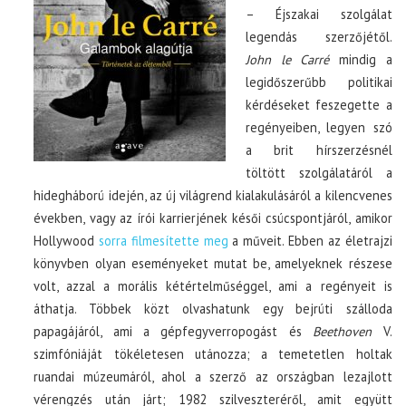
– Éjszakai szolgálat
legendás szerzőjétől.
John le Carré
mindig a
legidőszerűbb politikai
kérdéseket feszegette a
regényeiben, legyen szó
a brit hírszerzésnél
töltött szolgálatáról a
hidegháború idején, az új világrend kialakulásáról a kilencvenes
években, vagy az írói karrierjének késői csúcspontjáról, amikor
Hollywood
sorra filmesítette meg
a műveit. Ebben az életrajzi
könyvben olyan eseményeket mutat be, amelyeknek részese
volt, azzal a morális kétértelműséggel, ami a regényeit is
áthatja. Többek közt olvashatunk egy bejrúti szálloda
papagájáról, ami a gépfegyverropogást és
Beethoven
V.
szimfóniáját tökéletesen utánozza; a temetetlen holtak
ruandai múzeumáról, ahol a szerző az országban lezajlott
vérengzés után járt; 1982 szilveszteréről, amit együtt