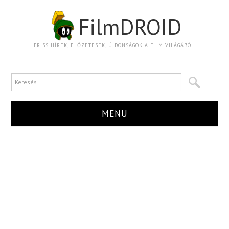
FilmDROID
FRISS HÍREK, ELŐZETESEK, ÚJDONSÁGOK A FILM VILÁGÁBÓL.
MENU
HÍR
TRAILER
KRITIKA
BOXOFFICE