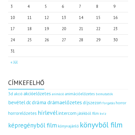
3
4
5
6
7
8
9
10
11
12
13
14
15
16
17
18
19
20
21
22
23
24
25
26
27
28
29
30
31
« Júl
CÍMKEFELHŐ
akcióelőzetes
3d
akció
animációelőzetes
bemutatók
animáció
dráma
drámaelőzetes
bevétel
dc
díjszezon
horror
forgatás
hírlevél
intercom
horrorelőzetes
játékból film
kvíz
könyvből film
képregényből film
könyvajánló