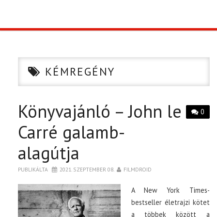
TOP10
KULISSZA
KÉMREGÉNY
CIKK
Könyvajánló – John le
PÓLÓ RENDELÉS
0
Carré galamb-
alagútja
PUBLIKÁLTA
2021. SZEPTEMBER 08.
FILMDROID
A New York Times-
bestseller életrajzi kötet
a többek között a