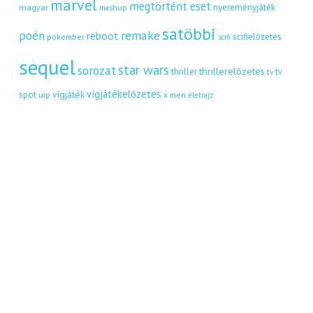
marvel
megtörtént eset
nyereményjáték
magyar
mashup
satöbbi
remake
poén
reboot
scifielőzetes
pókember
scifi
sequel
star wars
sorozat
thrillerelőzetes
thriller
tv
tv
vígjátékelőzetes
vígjáték
spot
uip
x men
életrajz