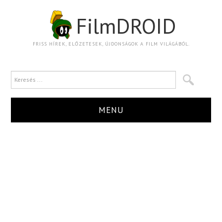
FilmDROID
FRISS HÍREK, ELŐZETESEK, ÚJDONSÁGOK A FILM VILÁGÁBÓL.
MENU
HÍR
TRAILER
KRITIKA
BOXOFFICE