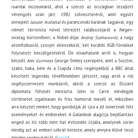
ruandai múzeumáról, ahol a szerző az országban lezajlott
vérengzés után járt; 1982 szilveszteréről, amit együtt
ünnepelt
Jasszer Arafattal
és parancsnoki karának tagjaival; egy
német terrorista nővel létrejött találkozójáról a Negev-
sivatag börtönében; a Nobel-díjas
Andrej Szaharovról
, a nagy
atomfizikusról, szovjet ellenzékiről; két korábbi KGB-főnökkel
folytatott beszélgetéséről. De olvashatunk arról is, hogyan
készült
Alec Guinness
George Smiley szerepére, amit a Suszter,
szabó, baka, kém és a Csapda című regényekből a BBC által
készített legendás tévéfilmekben játszott, vagy arról a női
segélyszervezeti munkásról, akiről a szerző az Elszánt
diplomata főhősét mintázta. John le Carré mindegyik
történetet izgalmasan és friss humorral meséli el, miközben
arra késztet minket, hogy gondoljuk át újra a jól ismertnek hitt
eseményeket és embereket. A Galambok alagútja bepillantást
enged az író több mint hat évtizedes útjába, amelynek során
mindig azt az emberi szikrát kereste, amely annyira élővé teszi
minden regényalakját. (
Forrás
)