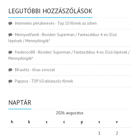
LEGUTÓBBI HOZZÁSZÓLÁSOK
Internetes pénzkeresés
-
Top 10 filmek az űrben
Memyselfandi
-
Röviden: Superman / Fantasztikus 4-es: Első
lépések / Mennydörgők*
Frederico88
-
Röviden: Superman / Fantasztikus 4-es: Első lépések /
Mennydörgők*
BKaulitz
-
Alias sorozat
Papyrus
-
TOP 10 időutazós filmek
NAPTÁR
2026. augusztus
h
k
s
c
p
s
v
1
2