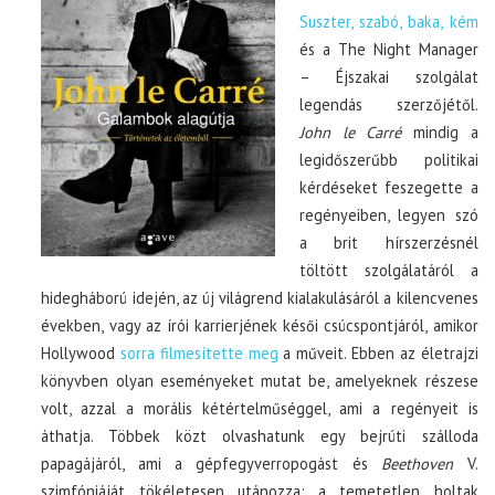
Suszter, szabó, baka, kém
és a The Night Manager
– Éjszakai szolgálat
legendás szerzőjétől.
John le Carré
mindig a
legidőszerűbb politikai
kérdéseket feszegette a
regényeiben, legyen szó
a brit hírszerzésnél
töltött szolgálatáról a
hidegháború idején, az új világrend kialakulásáról a kilencvenes
években, vagy az írói karrierjének késői csúcspontjáról, amikor
Hollywood
sorra filmesítette meg
a műveit. Ebben az életrajzi
könyvben olyan eseményeket mutat be, amelyeknek részese
volt, azzal a morális kétértelműséggel, ami a regényeit is
áthatja. Többek közt olvashatunk egy bejrúti szálloda
papagájáról, ami a gépfegyverropogást és
Beethoven
V.
szimfóniáját tökéletesen utánozza; a temetetlen holtak