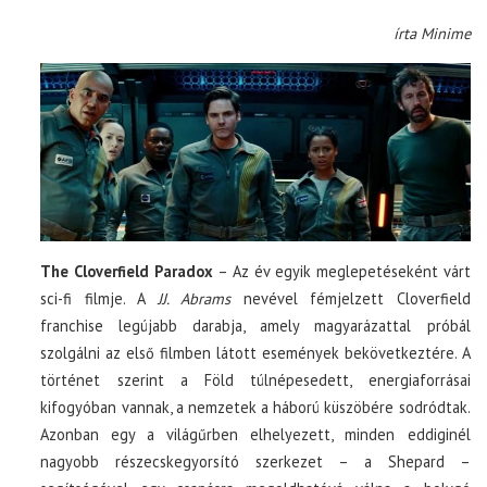
írta Minime
The Cloverfield Paradox
– Az év egyik meglepetéseként várt
sci-fi filmje. A
JJ. Abrams
nevével fémjelzett Cloverfield
franchise legújabb darabja, amely magyarázattal próbál
szolgálni az első filmben látott események bekövetkeztére. A
történet szerint a Föld túlnépesedett, energiaforrásai
kifogyóban vannak, a nemzetek a háború küszöbére sodródtak.
Azonban egy a világűrben elhelyezett, minden eddiginél
nagyobb részecskegyorsító szerkezet – a Shepard –