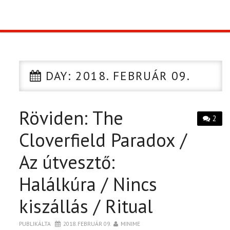
TOP10
KULISSZA
DAY:
2018. FEBRUÁR 09.
CIKK
Röviden: The
PÓLÓ RENDELÉS
2
Cloverfield Paradox /
Az útvesztő:
Halálkúra / Nincs
kiszállás / Ritual
PUBLIKÁLTA
2018. FEBRUÁR 09.
MINIME