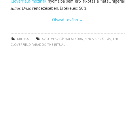
Cloverfield-mozinak
nyomaiba sem érő alkotás a fiatal, nigériai
Julius Onah
rendezésében. Értékelés: 50%
Olvasd tovább
→
KRITIKA
AZ ÚTVESZTŐ: HALÁLKÚRA
,
NINCS KISZÁLLÁS
,
THE
CLOVERFIELD PARADOX
,
THE RITUAL