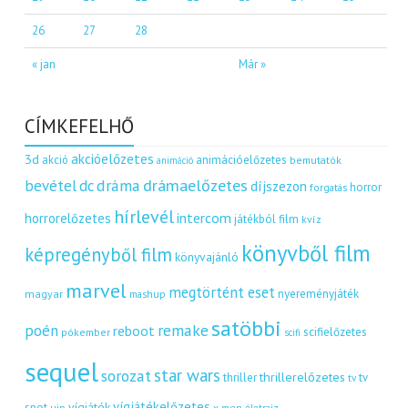
26
27
28
« jan
Már »
CÍMKEFELHŐ
akcióelőzetes
3d
akció
animációelőzetes
bemutatók
animáció
dráma
drámaelőzetes
bevétel
dc
díjszezon
horror
forgatás
hírlevél
intercom
horrorelőzetes
játékból film
kvíz
könyvből film
képregényből film
könyvajánló
marvel
megtörtént eset
nyereményjáték
magyar
mashup
satöbbi
remake
poén
reboot
scifielőzetes
pókember
scifi
sequel
star wars
sorozat
thrillerelőzetes
thriller
tv
tv
vígjátékelőzetes
vígjáték
spot
uip
x men
életrajz