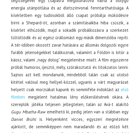
segítségével egy csapásra megoldhatóvá válna a bolygó
energia utánpótlása és az életszínvonal fenntarthatósága. A
kísérletben egy tudósokból álló csapat próbálja működésre
bírni a Shepard-öt, azonban a számításaikba hiba csúszik, a
kísérlet elhúzódik, majd a sokadik próbálkozásra a szerkezet
túltöltődik és az egész űrállomást egy másik dimenzióba repíti.
A tér-időben okozott zavar hatására az állomás dolgozói egyre
furább jelenségekkel találkoznak, valamint a Földön is kitör a
káosz, valami „nagy dolog” megjelenése miatt. A film egyszerre
próbál humoros, ijesztő, mély, szórakoztató és titokzatos lenni.
Sajnos azt kell mondanunk, mindebből talán csak az utolsó
kitétel valósul meg hellyel-közzel, ugyanis a várt magyarázat
helyett csak morzsákat kapunk és semmiféle indoklást az
első
filmben
megjelent hatalmas lény előkerülésének okára. A
szereplők játéka teljesen jellegtelen, talán az Avá-t alakító
Gugu Mbatha-Raw
emelhető ki, pedig jelen van a stábban egy
Daniel Brühl
is. Helyenként vicces, egyszeri megnézésre
ajánlott, de semmiképpen nem maradandó és az előző két