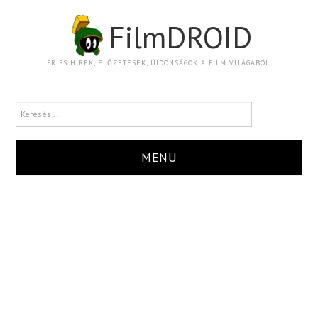
FilmDROID
FRISS HÍREK, ELŐZETESEK, ÚJDONSÁGOK A FILM VILÁGÁBÓL.
MENU
HÍR
TRAILER
KRITIKA
BOXOFFICE