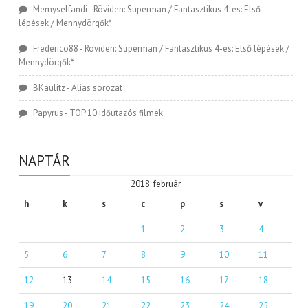
Memyselfandi
-
Röviden: Superman / Fantasztikus 4-es: Első
lépések / Mennydörgők*
Frederico88
-
Röviden: Superman / Fantasztikus 4-es: Első lépések /
Mennydörgők*
BKaulitz
-
Alias sorozat
Papyrus
-
TOP 10 időutazós filmek
NAPTÁR
2018. február
h
k
s
c
p
s
v
1
2
3
4
5
6
7
8
9
10
11
12
13
14
15
16
17
18
19
20
21
22
23
24
25