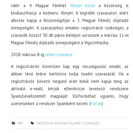
Idén a 4. Magyar Filmhét
filmjei közül
a közönség is
kiválaszthatja a kedvenc filmjét. A legtöbb szavazatot elért
alkotás kapja a Közönségdíjat a 3. Magyar Filmdíj díjátadó
ünnepségén. A szavazáshoz emailes regisztráció szükséges, a
szavazók között 50 db páros belépőt sorsolunk a március 11-ei
Magyar Filmdíj díjátadó ünnepségére a Vígszínházba.
2018. március 8-ig
lehet szavazni
.
A regisztrációt követően kap egy visszaigazoló emailt, az
abban lévő linkre kattintva tudja leadni szavazatát. Ha a
regisztrációt követő negyed órán belül nem kapja meg az
aktiváló e-mailt, kérjük ellenőrizze levelező rendszere
Spam/Levélszemét mappáját. Előfordulhat ugyanis, hogy
üzenetünket a rendszer Spamként kezeli. (
Forrás
)
HÍR
DÍJSZEZON
,
MAGYAR FILMHÉT
,
SZAVAZÁS