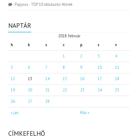
Papyrus
-
TOP 10 időutazós filmek
NAPTÁR
2018. február
h
k
s
c
p
s
v
1
2
3
4
5
6
7
8
9
10
11
12
13
14
15
16
17
18
19
20
21
22
23
24
25
26
27
28
« jan
Már »
CÍMKEFELHŐ