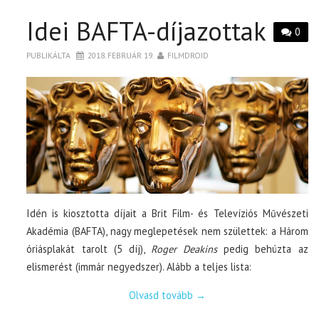
Idei BAFTA-díjazottak
0
PUBLIKÁLTA
2018. FEBRUÁR 19.
FILMDROID
Idén is kiosztotta díjait a Brit Film- és Televíziós Művészeti
Akadémia (BAFTA), nagy meglepetések nem születtek: a Három
óriásplakát tarolt (5 díj),
Roger Deakins
pedig behúzta az
elismerést (immár negyedszer). Alább a teljes lista:
Olvasd tovább
→