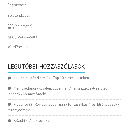
Regisztráció
Bejelentkezés
RSS
(bejegyzés)
RSS
(hozzászólás)
WordPress.org
LEGUTÓBBI HOZZÁSZÓLÁSOK
Internetes pénzkeresés
-
Top 10 filmek az űrben
Memyselfandi
-
Röviden: Superman / Fantasztikus 4-es: Első
lépések / Mennydörgők*
Frederico88
-
Röviden: Superman / Fantasztikus 4-es: Első lépések /
Mennydörgők*
BKaulitz
-
Alias sorozat