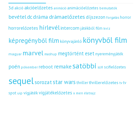
akcióelőzetes
3d
akció
animációelőzetes
bemutatók
animáció
dráma
drámaelőzetes
bevétel
dc
díjszezon
horror
forgatás
hírlevél
intercom
horrorelőzetes
játékból film
kvíz
könyvből film
képregényből film
könyvajánló
marvel
megtörtént eset
nyereményjáték
magyar
mashup
satöbbi
remake
poén
reboot
scifielőzetes
pókember
scifi
sequel
star wars
sorozat
thrillerelőzetes
thriller
tv
tv
vígjátékelőzetes
vígjáték
spot
uip
x men
életrajz