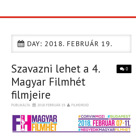
TOP10
KULISSZA
DAY:
2018. FEBRUÁR 19.
CIKK
Szavazni lehet a 4.
PÓLÓ RENDELÉS
0
Magyar Filmhét
filmjeire
PUBLIKÁLTA
2018. FEBRUÁR 19.
FILMDROID