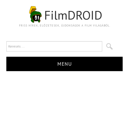
FilmDROID
FRISS HÍREK, ELŐZETESEK, ÚJDONSÁGOK A FILM VILÁGÁBÓL.
MENU
HÍR
TRAILER
KRITIKA
BOXOFFICE