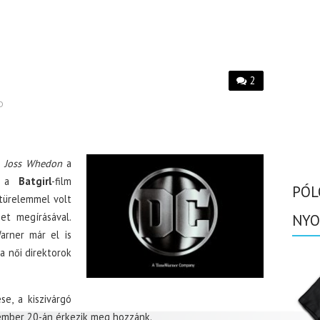
2
D
:
Joss Whedon
a
tt a
Batgirl
-film
PÓL
 türelemmel volt
net megírásával.
NYO
Warner már el is
 a női direktorok
se, a kiszivárgó
ecember 20-án érkezik meg hozzánk.