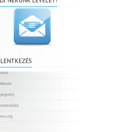
DJ NEKÜNK LEVELET!
ELENTKEZÉS
tráció
ntkezés
ejegyzés)
ozzászólás)
ess.org