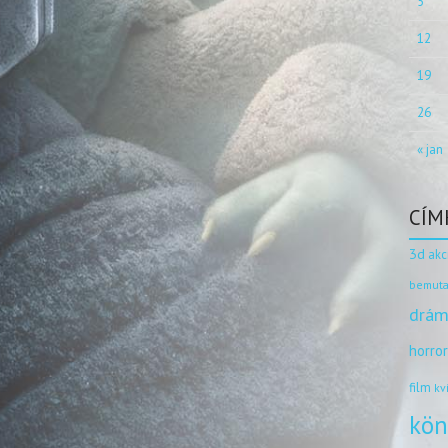
5
12
19
26
« jan
CÍM
3d
akc
bemuta
drám
horro
film
kv
kön