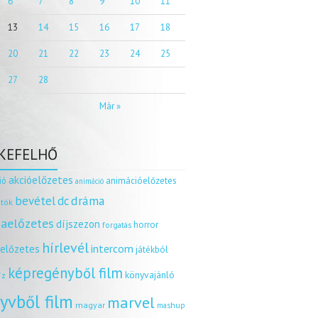
6
7
8
9
10
11
13
14
15
16
17
18
20
21
22
23
24
25
27
28
Már »
KEFELHŐ
akcióelőzetes
ió
animációelőzetes
animáció
dráma
bevétel
dc
tók
aelőzetes
díjszezon
horror
forgatás
hírlevél
intercom
relőzetes
játékból
képregényből film
könyvajánló
íz
yvből film
marvel
magyar
mashup