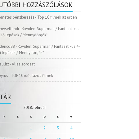
UTÓBBI HOZZÁSZÓLÁSOK
ernetes pénzkeresés
-
Top 10 filmek az űrben
myselfandi
-
Röviden: Superman / Fantasztikus
Első lépések / Mennydörgők*
ederico88
-
Röviden: Superman / Fantasztikus 4-
ső lépések / Mennydörgők*
aulitz
-
Alias sorozat
pyrus
-
TOP 10 időutazós filmek
TÁR
2018. február
k
s
c
p
s
v
1
2
3
4