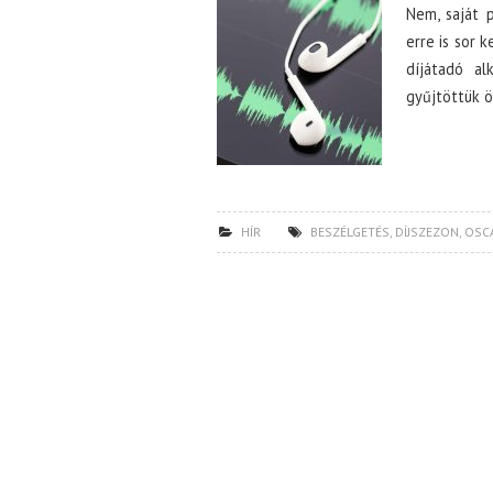
Nem, saját 
erre is sor 
díjátadó al
gyűjtöttük ö
HÍR
BESZÉLGETÉS
,
DÍJSZEZON
,
OSC