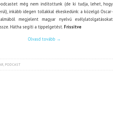
podcastet még nem indítottunk (de ki tudja, lehet, hogy
kerül), inkább idegen tollakkal ékeskedünk: a közelgő Oscar-
kalmából megjelent magyar nyelvű esélylatolgatásokat
ssze. Hátha segíti a tippelgetést.
Frissítve
Olvasd tovább
→
AR
,
PODCAST