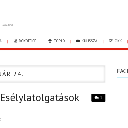
ILÁGÁBÓL.
A
BOXOFFICE
TOP10
KULISSZA
CIKK
FAC
UÁR 24.
 Esélylatolgatások
1
D