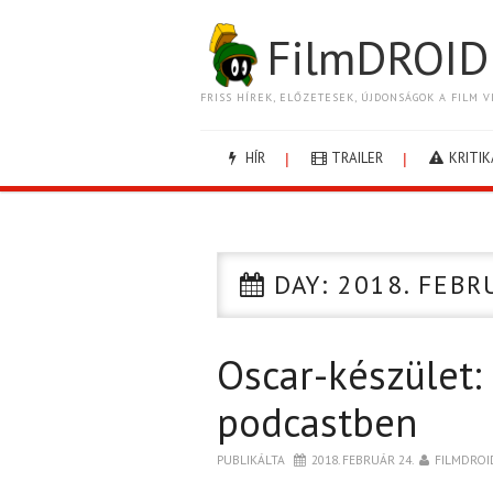
FilmDROID
FRISS HÍREK, ELŐZETESEK, ÚJDONSÁGOK A FILM V
HÍR
TRAILER
KRITIK
DAY:
2018. FEBR
Oscar-készület:
podcastben
PUBLIKÁLTA
2018. FEBRUÁR 24.
FILMDROI