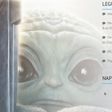
LEG
Int
Me
4-es: 
Fr
es: El
BK
Pa
NAP
h