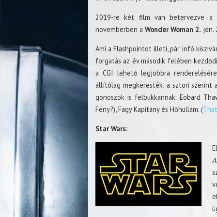
2019-re két film van betervezve a W
novemberben a
Wonder Woman 2.
jön. 
Ami a Flashpointot illeti, pár infó kiszi
forgatás az év második felében kezdőd
a CGI lehető legjobbra renderelésér
állítólag megkeresték; a sztori szerint 
gonoszok is felbukkannak: Eobard Thawn
Fény?), Fagy Kapitány és Hőhullám. (
Tha
Star Wars:
E
A
s
v
e
ú