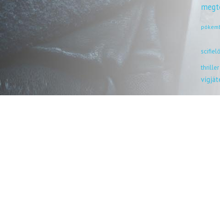
megt
pókem
scifiel
thriller
vígjá