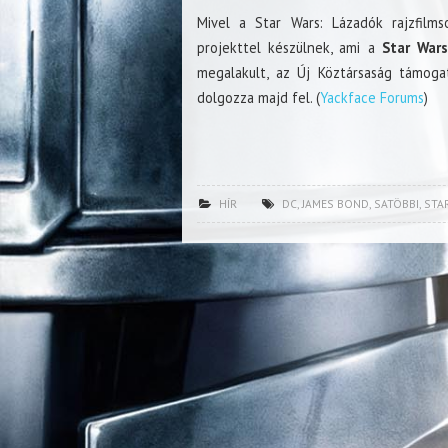
Mivel a Star Wars: Lázadók rajzfilms
projekttel készülnek, ami a
Star Wars
megalakult, az Új Köztársaság támogat
dolgozza majd fel. (
Yackface Forums
)
HÍR
DC
,
JAMES BOND
,
SATÖBBI
,
STA