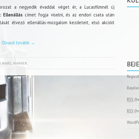
KÜL
orozat a negyedik évaddal véget ér, a Lucasfilmnél új
: Ellenállás
címet fogja viselni, és az endori csata után
ását élvező ellenállás-mozgalom kezdeteit, első akcióit
Olvasd tovább
→
BEJ
R WARS
,
WARNER
Regisz
Bejele
RSS
(b
RSS
(h
WordPr