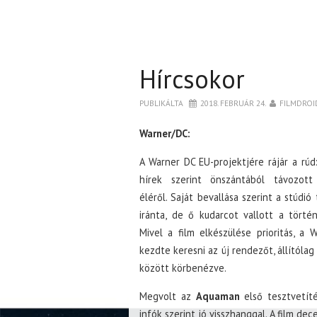
Hírcsokor
PUBLIKÁLTA
2018. FEBRUÁR 24.
FILMDROI
Warner/DC:
A Warner DC EU-projektjére rájár a rúd
hírek szerint önszántából távozo
éléről. Saját bevallása szerint a stúdió
iránta, de ő kudarcot vallott a törté
Mivel a film elkészülése prioritás, a 
kezdte keresni az új rendezőt, állítólag
között körbenézve.
Megvolt az
Aquaman
első tesztvetíté
infók szerint jó visszhanggal. A film d