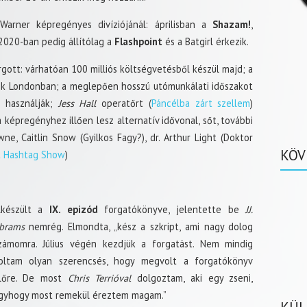
arner képregényes divíziójánál: áprilisban a
Shazam!
,
2020-ban pedig állítólag a
Flashpoint
és a Batgirl érkezik.
várgott: várhatóan 100 milliós költségvetésből készül majd; a
ik Londonban; a meglepően hosszú utómunkálati időszakot
e használják;
Jess Hall
operatőrt (
Páncélba zárt szellem
)
a képregényhez illően lesz alternatív idővonal, sőt, további
e, Caitlin Snow (Gyilkos Fagy?), dr. Arthur Light (Doktor
KÖV
t Hashtag Show
)
lkészült a
IX. epizód
forgatókönyve, jelentette be
JJ.
brams
nemrég. Elmondta, „kész a szkript, ami nagy dolog
zámomra. Július végén kezdjük a forgatást. Nem mindig
oltam olyan szerencsés, hogy megvolt a forgatókönyv
lőre. De most
Chris Terrióval
dolgoztam, aki egy zseni,
gyhogy most remekül éreztem magam.”