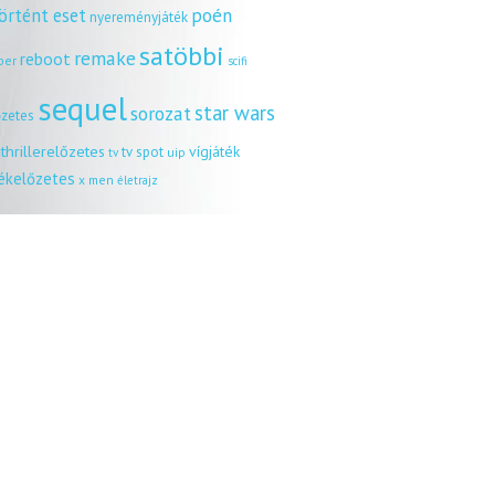
örtént eset
poén
nyereményjáték
satöbbi
remake
reboot
ber
scifi
sequel
star wars
sorozat
őzetes
thrillerelőzetes
vígjáték
tv spot
uip
tv
tékelőzetes
x men
életrajz