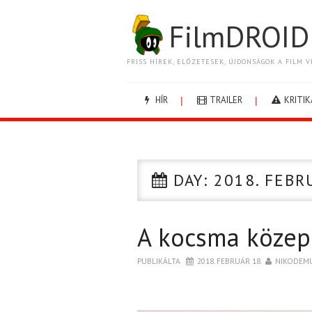
FilmDROID
FRISS HÍREK, ELŐZETESEK, ÚJDONSÁGOK A FILM V
HÍR
TRAILER
KRITIK
DAY:
2018. FEBR
A kocsma közep
PUBLIKÁLTA
2018. FEBRUÁR 18.
NIKODEM