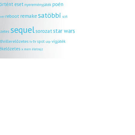
örtént eset
poén
nyereményjáték
satöbbi
remake
reboot
ber
scifi
sequel
star wars
sorozat
őzetes
thrillerelőzetes
vígjáték
tv spot
uip
tv
tékelőzetes
x men
életrajz