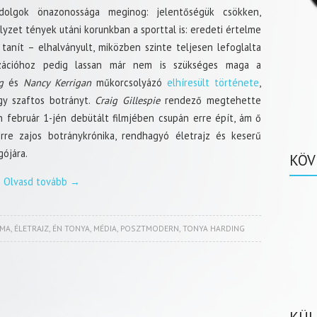
olgok önazonossága meginog: jelentőségük csökken,
lyzet tények utáni korunkban a sporttal is: eredeti értelme
 tanít – elhalványult, miközben szinte teljesen lefoglalta
nzációhoz pedig lassan már nem is szükséges maga a
g
és
Nancy Kerrigan
műkorcsolyázó
elhíresült története
,
y szaftos botrányt.
Craig Gillespie
rendező megtehette
n február 1-jén debütált filmjében csupán erre épít, ám ő
re zajos botránykrónika, rendhagyó életrajz és keserű
gójára.
KÖV
Olvasd tovább
→
MA
,
ÉLETRAJZ
,
ÉN TONYA
,
MÉDIA
,
POSZTMODERN
,
TONYA HARDING