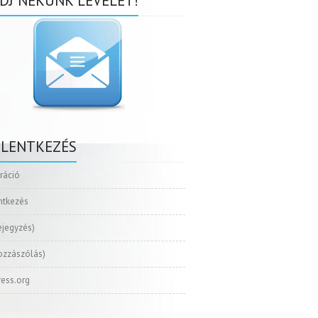
DJ NEKÜNK LEVELET!
ELENTKEZÉS
tráció
ntkezés
ejegyzés)
ozzászólás)
ess.org