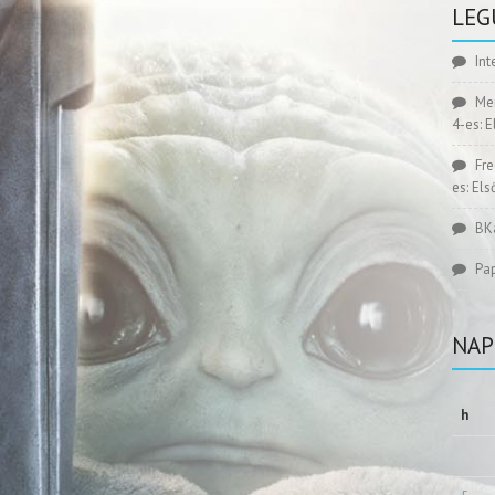
LEG
Int
Me
4-es: 
Fr
es: El
BK
Pa
NAP
h