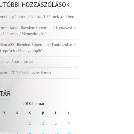
UTÓBBI HOZZÁSZÓLÁSOK
ernetes pénzkeresés
-
Top 10 filmek az űrben
myselfandi
-
Röviden: Superman / Fantasztikus
Első lépések / Mennydörgők*
ederico88
-
Röviden: Superman / Fantasztikus 4-
ső lépések / Mennydörgők*
aulitz
-
Alias sorozat
pyrus
-
TOP 10 időutazós filmek
TÁR
2018. február
k
s
c
p
s
v
1
2
3
4