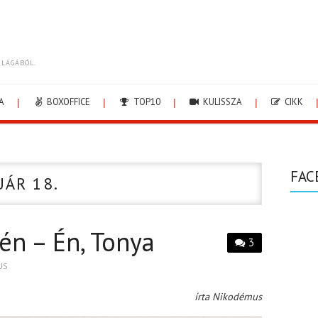
ILÁGÁBÓL.
A
BOXOFFICE
TOP10
KULISSZA
CIKK
FAC
UÁR 18.
én – Én, Tonya
3
US
írta Nikodémus