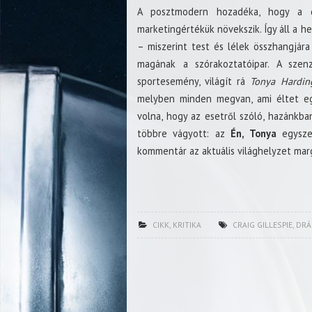
A posztmodern hozadéka, hogy a d
marketingértékük növekszik. Így áll a he
– miszerint test és lélek összhangjára
magának a szórakoztatóipar. A sze
sportesemény, világít rá
Tonya Hardin
melyben minden megvan, ami éltet eg
volna, hogy az esetről szóló, hazánkba
többre vágyott: az
Én, Tonya
egyszer
kommentár az aktuális világhelyzet mar
CIKK
,
KRITIKA
CRAIG GILLESPIE
,
DRÁ