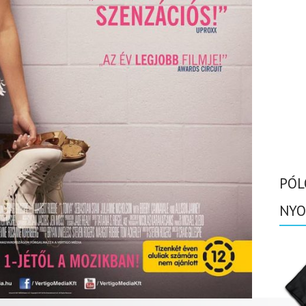
PÓL
NYO