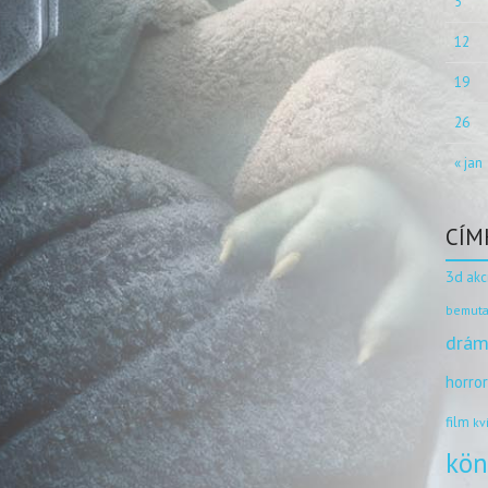
5
12
19
26
« jan
CÍM
3d
akc
bemuta
drám
horro
film
kv
kön