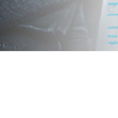
megt
pókem
scifiel
thriller
vígjá