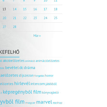
6
7
8
9
10
11
13
14
15
16
17
18
20
21
22
23
24
25
27
28
Már »
KEFELHŐ
akcióelőzetes
ió
animációelőzetes
animáció
dráma
bevétel
dc
tók
aelőzetes
díjszezon
horror
forgatás
hírlevél
intercom
relőzetes
játékból
képregényből film
könyvajánló
íz
yvből film
marvel
magyar
mashup