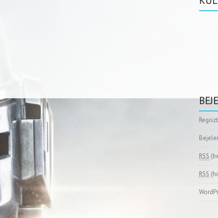
KÜL
BEJ
Regisz
Bejele
RSS
(b
RSS
(h
WordPr