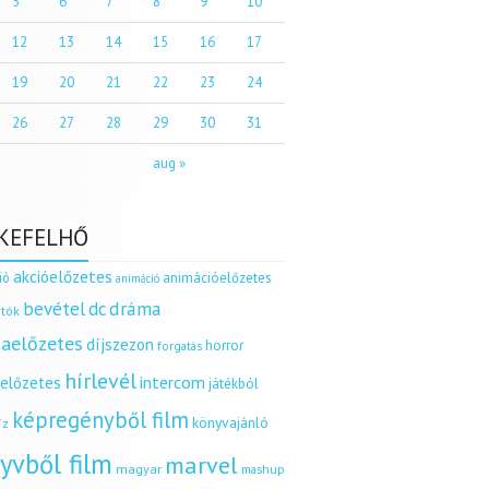
5
6
7
8
9
10
12
13
14
15
16
17
19
20
21
22
23
24
26
27
28
29
30
31
aug »
KEFELHŐ
akcióelőzetes
ió
animációelőzetes
animáció
dráma
bevétel
dc
tók
aelőzetes
díjszezon
horror
forgatás
hírlevél
intercom
relőzetes
játékból
képregényből film
könyvajánló
íz
yvből film
marvel
magyar
mashup