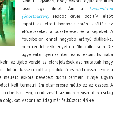
Nem túl gyakori, hogy ekkora gyűlölethullám
kísér egy filmet. Ám a
Szellemirtók
(Ghostbusters)
reboot kevés pozitív jelzőt
kapott az eltelt hónapok során. Utálták az
előzeteseket, a posztereket és a képeket. A
Youtube-on ennél nagyobb arányú dislike-kal
nem rendelkezik egyetlen filmtrailer sem. De
ugye valamilyen szinten ez is reklám. És hiába
kelni az újabb verzió, az előrejelzések azt mutatták, hogy
lió dollárt kasszírozott a produkció és bárki összetenné a
ás mellett ekkora bevételt tudna termelni filmje. Ugyan
fitot kell termelni, ám elismerésre méltó ez az összeg. A
földbe Paul Feig rendezését, az imdb-n viszont 3 csillag
a dolgukat, viszont az átlag már felkúszott 4,9-re.