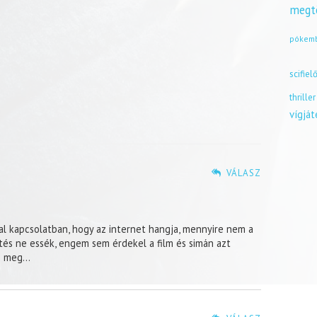
megt
pókem
scifiel
thriller
vígjá
VÁLASZ
kal kapcsolatban, hogy az internet hangja, mennyire nem a
rtés ne essék, engem sem érdekel a film és simán azt
re meg…