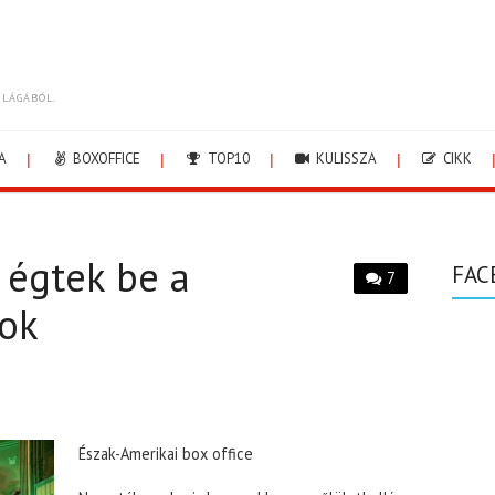
ILÁGÁBÓL.
A
BOXOFFICE
TOP10
KULISSZA
CIKK
 égtek be a
FAC
7
jok
Észak-Amerikai box office