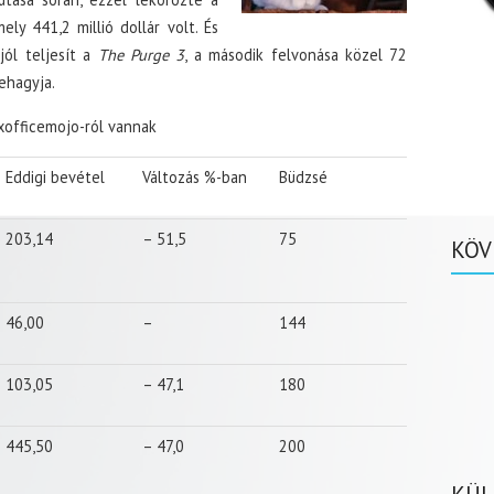
ly 441,2 millió dollár volt. És
jól teljesít a
The Purge 3
, a második felvonása közel 72
lehagyja.
oxofficemojo-ról vannak
Eddigi bevétel
Változás %-ban
Büdzsé
203,14
– 51,5
75
KÖV
46,00
–
144
103,05
– 47,1
180
445,50
– 47,0
200