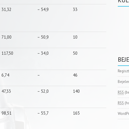
KÜL
31,32
– 54,9
33
71,00
– 50,9
10
117,50
– 34,0
50
BEJ
Regisz
6,74
–
46
Bejele
47,33
– 52,0
140
RSS
(b
RSS
(h
98,51
– 55,7
165
WordPr