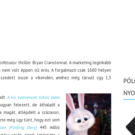
nfiltrator
thriller Bryan Cranstonnal. A marketing leginkább
e nem volt éppen túl erős. A forgalmazó csak 1600 helyen
 szedett össze a víkenden, amihez még társult úgy 1,5
PÓL
NYO
radt
A kis kedvencek titkos élete
ugyan felezett, de áthaladt a
a magát, átlépdelt a százason,
hete még úgy tűnt, hogy ezt sem
ban (Finding Dory)
445 millió
utása során, ezzel lekörözte a