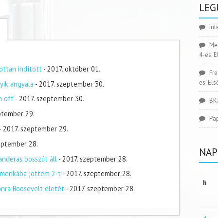
LEG
Int
Me
4-es: 
ottan indított
- 2017. október 01.
Fr
es: El
yik angyala
- 2017. szeptember 30.
n off
- 2017. szeptember 30.
BK
ptember 29.
Pa
- 2017. szeptember 29.
zeptember 28.
NAP
nderas bosszút áll
- 2017. szeptember 28.
merikába jöttem 2-t
- 2017. szeptember 28.
h
onra Roosevelt életét
- 2017. szeptember 28.