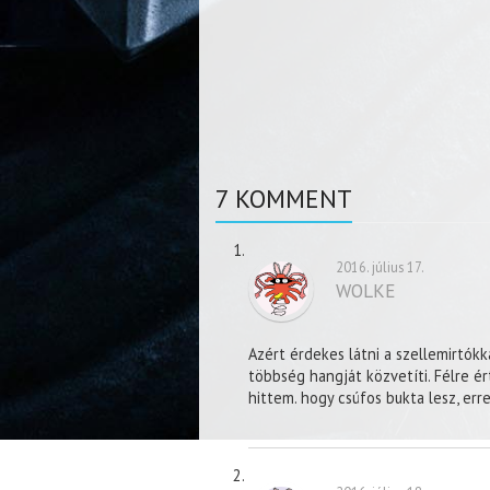
7 KOMMENT
2016. július 17.
WOLKE
Azért érdekes látni a szellemirtók
többség hangját közvetíti. Félre é
hittem. hogy csúfos bukta lesz, er