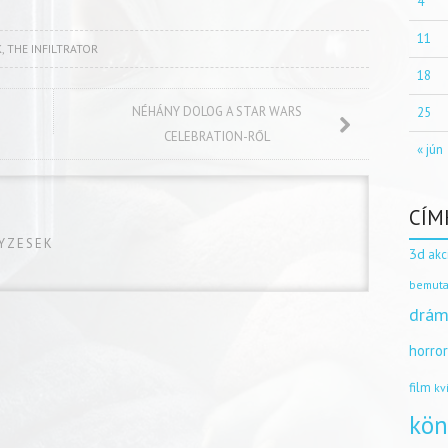
4
11
K
,
THE INFILTRATOR
18
NÉHÁNY DOLOG A STAR WARS
25
CELEBRATION-RŐL
« jún
CÍM
GYZESEK
3d
akc
bemuta
drám
horro
film
kv
kön