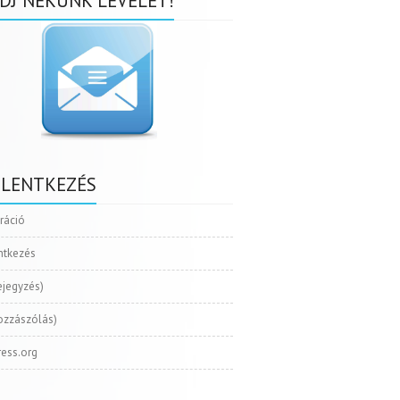
DJ NEKÜNK LEVELET!
ELENTKEZÉS
tráció
ntkezés
ejegyzés)
ozzászólás)
ess.org