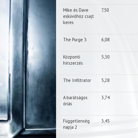
Mike és Dave
7,50
esküvőhöz csajt
keres
The Purge 3
6,08
Központi
5,30
hírszerzés
The Infiltrator
5,28
A barátságos
3,74
óriás
Függetlenség
3,45
napja 2