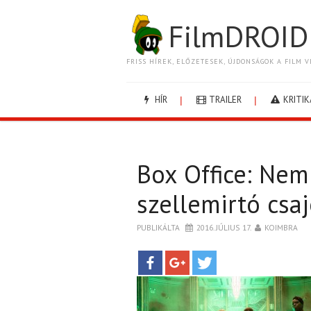
FilmDROID
FRISS HÍREK, ELŐZETESEK, ÚJDONSÁGOK A FILM V
HÍR
TRAILER
KRITIK
Box Office: Nem
szellemirtó csa
PUBLIKÁLTA
2016. JÚLIUS 17.
KOIMBRA