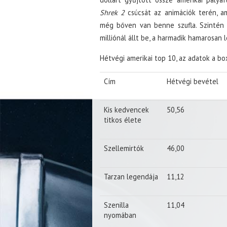
Shrek 2
csúcsát az animációk terén, ame
még bőven van benne szufla. Szintén 
milliónál állt be, a harmadik hamarosan 
Hétvégi amerikai top 10, az adatok a b
Cím
Hétvégi bevétel
Kis kedvencek
50,56
titkos élete
Szellemirtók
46,00
Tarzan legendája
11,12
Szenilla
11,04
nyomában