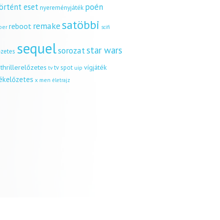
örtént eset
poén
nyereményjáték
satöbbi
remake
reboot
ber
scifi
sequel
star wars
sorozat
őzetes
thrillerelőzetes
vígjáték
tv spot
uip
tv
tékelőzetes
x men
életrajz