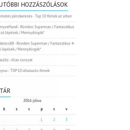
UTÓBBI HOZZÁSZÓLÁSOK
ernetes pénzkeresés
-
Top 10 filmek az űrben
myselfandi
-
Röviden: Superman / Fantasztikus
Első lépések / Mennydörgők*
ederico88
-
Röviden: Superman / Fantasztikus 4-
ső lépések / Mennydörgők*
aulitz
-
Alias sorozat
pyrus
-
TOP 10 időutazós filmek
TÁR
2016. július
k
s
c
p
s
v
1
2
3