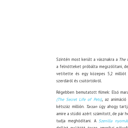
Szintén most került a vásznakra a
The I
a felnőtteket próbálta megszólítani, d
vetítette és egy közepes 5,2 milliót
szerdáról és csütörtökről.
Régebben bemutatott filmek: Első ma
(The Secret Life of Pets)
,
az animáció 
kétszáz millión.
Tarzan
úgy ahogy tartj
amire a stúdió azért számított, de pár 
tudja meghódítani. A
Szenilla nyomá
dollárt gyűjtött össze amerikai pályaf