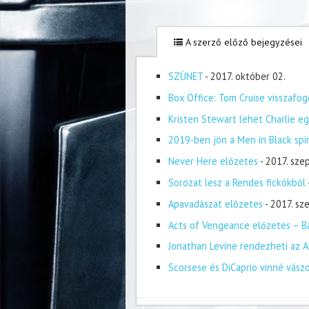
A szerző előző bejegyzései
SZÜNET
- 2017. október 02.
Box Office: Tom Cruise visszafog
Kristen Stewart lehet Charlie eg
2019-ben jön a Men in Black spi
Never Here előzetes
- 2017. sze
Sorozat lesz a Rendes fickókból
Apavadászat előzetes
- 2017. s
Acts of Vengeance előzetes – Ba
Jonathan Levine rendezheti az A
Scorsese és DiCaprio vinné vász