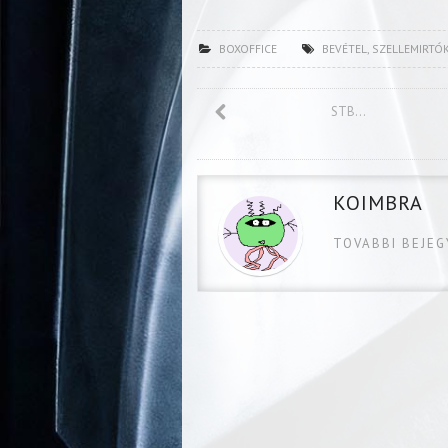
BOXOFFICE
BEVÉTEL
,
SZELLEMIRTÓ
STB…
KOIMBRA
TOVABBI BEJE