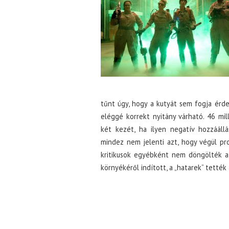
tűnt úgy, hogy a kutyát sem fogja érde
eléggé korrekt nyitány várható. 46 mil
két kezét, ha ilyen negatív hozzááll
mindez nem jelenti azt, hogy végül pro
kritikusok egyébként nem döngölték a 
környékéről indított, a „hatarek” tették 