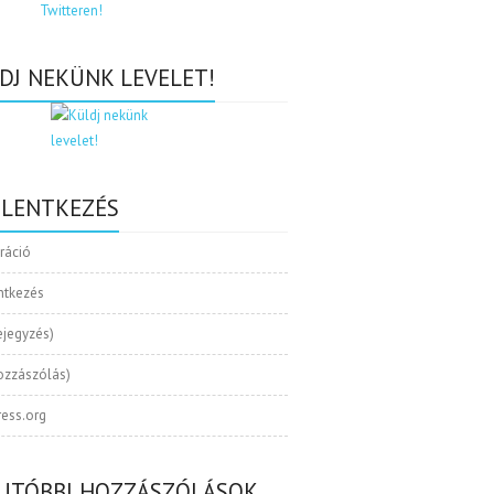
DJ NEKÜNK LEVELET!
ELENTKEZÉS
tráció
ntkezés
ejegyzés)
ozzászólás)
ess.org
UTÓBBI HOZZÁSZÓLÁSOK