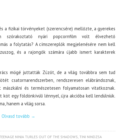
és a fizikai törvényeket (szerencsére) mellőzte, a gyerekes
 szórakoztató nyári popcornfilm volt élvezhető
 más a folytatás? A címszereplők megjelenésére nem kell
zuszog, és a rajongók számára újabb ismert karakterek
rács mögé juttatták Zúzót, de a világ továbbra sem tud
ötét csatornarendszerben, rendszeresen elábrándoznak,
 mászkálni és természetesen folyamatosan vitatkoznak.
köt egy földönkívüli lénnyel, újra akcióba kell lendülniük.
ma, hanem a világ sorsa.
Olvasd tovább
→
TEENAGE NINJA TURLES OUT OF THE SHADOWS
,
TINI NINDZSA