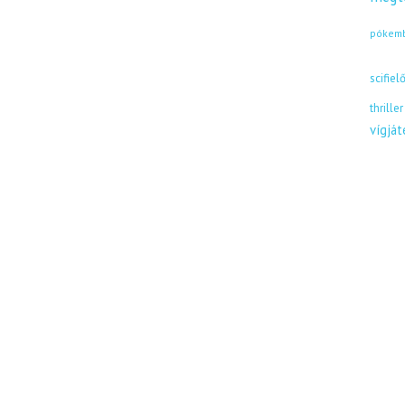
pókem
scifiel
thriller
vígjá