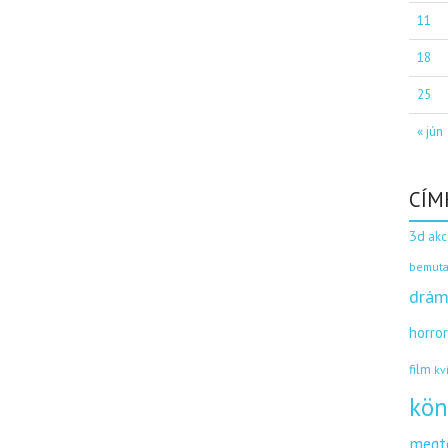
11
18
25
« jún
CÍM
3d
akc
bemuta
drám
horro
film
kv
kön
megt