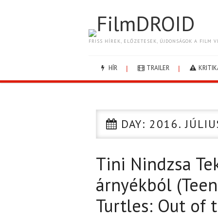
FilmDROID
FRISS HÍREK, ELŐZETESEK, ÚJDONSÁGOK A FILM V
HÍR
TRAILER
KRITIK
DAY:
2016. JÚLIU
Tini Nindzsa Te
árnyékból (Tee
Turtles: Out of