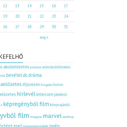
12
13
14
15
16
17
19
20
21
22
23
24
26
27
28
29
30
31
aug »
KEFELHŐ
akcióelőzetes
ió
animációelőzetes
animáció
dráma
bevétel
dc
tók
aelőzetes
díjszezon
horror
forgatás
hírlevél
intercom
relőzetes
játékból
képregényből film
könyvajánló
íz
yvből film
marvel
magyar
mashup
örtént eset
poén
nyereményjáték