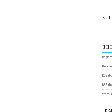
KÜL
BEJ
Regisz
Bejele
RSS
(b
RSS
(h
WordPr
LEG