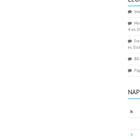
Int
Me
4-es: 
Fr
es: El
BK
Pa
NAP
h
4