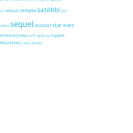
satöbbi
remake
reboot
ber
scifi
sequel
star wars
sorozat
őzetes
thrillerelőzetes
vígjáték
tv spot
uip
tv
tékelőzetes
x men
életrajz