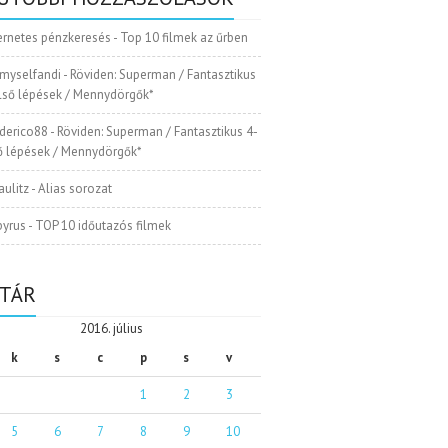
ernetes pénzkeresés
-
Top 10 filmek az űrben
myselfandi
-
Röviden: Superman / Fantasztikus
Első lépések / Mennydörgők*
ederico88
-
Röviden: Superman / Fantasztikus 4-
ső lépések / Mennydörgők*
aulitz
-
Alias sorozat
pyrus
-
TOP 10 időutazós filmek
TÁR
2016. július
k
s
c
p
s
v
1
2
3
5
6
7
8
9
10