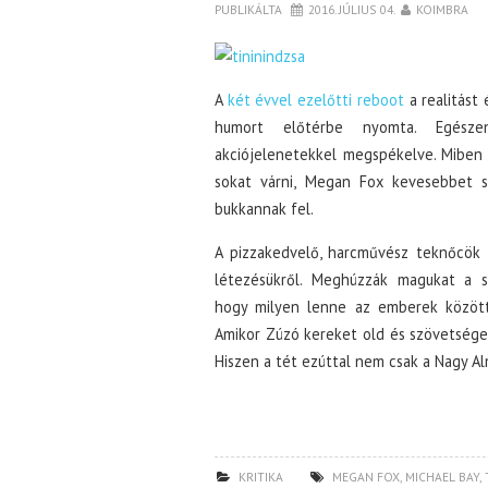
PUBLIKÁLTA
2016. JÚLIUS 04.
KOIMBRA
A
két évvel ezelőtti reboot
a realitást 
humort előtérbe nyomta. Egészen
akciójelenetekkel megspékelve. Miben
sokat várni, Megan Fox kevesebbet s
bukkannak fel.
A pizzakedvelő, harcművész teknőcök 
létezésükről. Meghúzzák magukat a s
hogy milyen lenne az emberek között
Amikor Zúzó kereket old és szövetséget 
Hiszen a tét ezúttal nem csak a Nagy Al
KRITIKA
MEGAN FOX
,
MICHAEL BAY
,