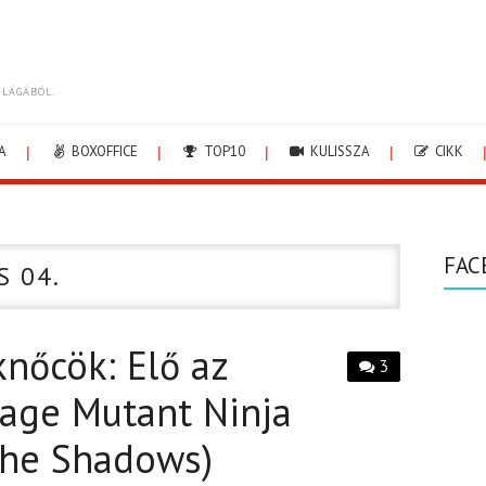
ILÁGÁBÓL.
A
BOXOFFICE
TOP10
KULISSZA
CIKK
FAC
S 04.
knőcök: Elő az
3
nage Mutant Ninja
 the Shadows)