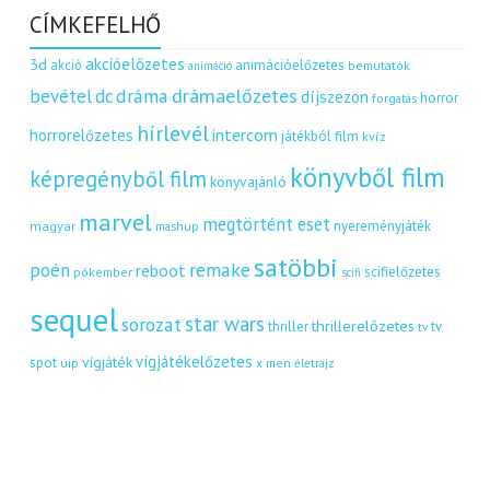
CÍMKEFELHŐ
akcióelőzetes
3d
akció
animációelőzetes
bemutatók
animáció
dráma
drámaelőzetes
bevétel
dc
díjszezon
horror
forgatás
hírlevél
intercom
horrorelőzetes
játékból film
kvíz
könyvből film
képregényből film
könyvajánló
marvel
megtörtént eset
nyereményjáték
magyar
mashup
satöbbi
remake
poén
reboot
scifielőzetes
pókember
scifi
sequel
star wars
sorozat
thrillerelőzetes
thriller
tv
tv
vígjátékelőzetes
vígjáték
spot
uip
x men
életrajz