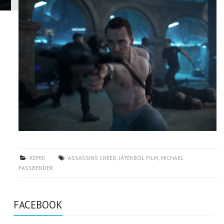
KÉPEK
ASSASSINS CREED
,
JÁTÉKBÓL FILM
,
MICHAEL
FASSBENDER
FACEBOOK