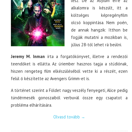
lesz. De az Asylum erre az
alkalomra is készült, itt a
költséges képregényfilm
olcsó koppintása. Nem poén,
de annak hangzik: Itthon be
fogják mutatni a mozikban is,
július 28-tól lehet rá beülni.
Jeremy M. Inman
írta a forgatókönyvet, illetve a rendezői
teendőket is ellátta. Az úriember hasznos tagja a stúdiónak,
hiszen rengeteg film elkészüléséből vette ki a részét, ezen
felül ő készítette az Avengers Grimm-et is.
A történet szerint a Földet nagy veszély fenyegeti, Alice pedig
tündérmesék gonoszaiból verbuvál össze egy csapatot a
probléma elhárítására.
Olvasd tovább
→