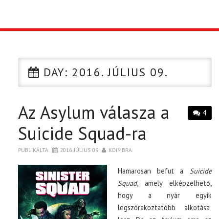
TOP10
KULISSZA
DAY:
2016. JÚLIUS 09.
CIKK
Az Asylum válasza a
PÓLÓ RENDELÉS
4
Suicide Squad-ra
PUBLIKÁLTA
2016. JÚLIUS 09.
KOIMBRA
Hamarosan befut a
Suicide
Squad
, amely elképzelhető,
hogy a nyár egyik
legszórakoztatóbb alkotása