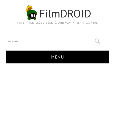
FilmDROID
FRISS HÍREK, ELŐZETESEK, ÚJDONSÁGOK A FILM VILÁGÁBÓL.
MENU
HÍR
TRAILER
KRITIKA
BOXOFFICE