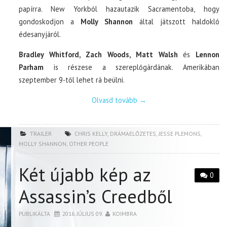
papírra. New Yorkból hazautazik Sacramentoba, hogy
gondoskodjon a
Molly Shannon
által játszott haldokló
édesanyjáról.
Bradley Whitford, Zach Woods, Matt Walsh
és
Lennon
Parham
is részese a szereplőgárdának. Amerikában
szeptember 9-től lehet rá beülni.
Olvasd tovább
→
TRAILER
CHRIS KELLY
,
DRÁMAELŐZETES
,
JESSE PLEMONS
,
MOLLY SHANNON
,
OTHER PEOPLE
Két újabb kép az
0
Assassin’s Creedből
PUBLIKÁLTA
2016. JÚLIUS 09.
KOIMBRA