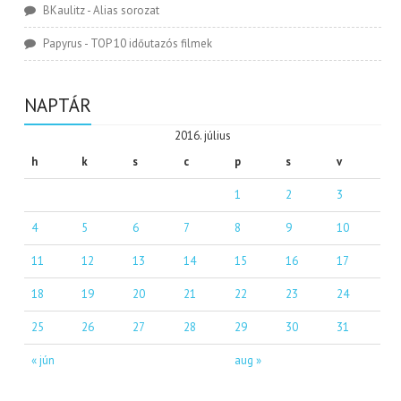
BKaulitz
-
Alias sorozat
Papyrus
-
TOP 10 időutazós filmek
NAPTÁR
2016. július
h
k
s
c
p
s
v
1
2
3
4
5
6
7
8
9
10
11
12
13
14
15
16
17
18
19
20
21
22
23
24
25
26
27
28
29
30
31
« jún
aug »