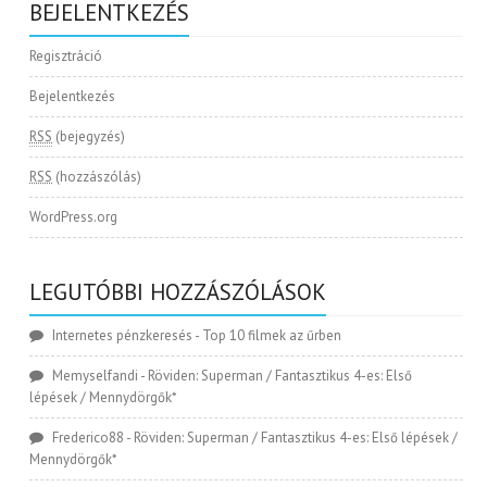
BEJELENTKEZÉS
Regisztráció
Bejelentkezés
RSS
(bejegyzés)
RSS
(hozzászólás)
WordPress.org
LEGUTÓBBI HOZZÁSZÓLÁSOK
Internetes pénzkeresés
-
Top 10 filmek az űrben
Memyselfandi
-
Röviden: Superman / Fantasztikus 4-es: Első
lépések / Mennydörgők*
Frederico88
-
Röviden: Superman / Fantasztikus 4-es: Első lépések /
Mennydörgők*