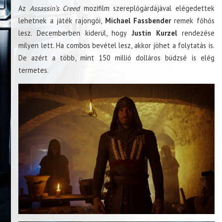
Az
Assassin’s Creed
mozifilm szereplőgárdájával elégedettek
lehetnek a játék rajongói,
Michael Fassbender
remek főhős
lesz. Decemberben kiderül, hogy
Justin Kurzel
rendezése
milyen lett. Ha combos bevétel lesz, akkor jöhet a folytatás is.
De azért a több, mint 150 millió dolláros büdzsé is elég
termetes.