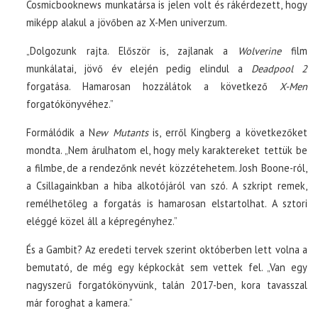
Cosmicbooknews munkatársa is jelen volt és rákérdezett, hogy
miképp alakul a jövőben az X-Men univerzum.
„Dolgozunk rajta. Először is, zajlanak a
Wolverine
film
munkálatai, jövő év elején pedig elindul a
Deadpool 2
forgatása. Hamarosan hozzálátok a következő
X-Men
forgatókönyvéhez.”
Formálódik a N
ew Mutants
is, erről Kingberg a következőket
mondta. „Nem árulhatom el, hogy mely karaktereket tettük be
a filmbe, de a rendezőnk nevét közzétehetem. Josh Boone-ról,
a Csillagainkban a hiba alkotójáról van szó. A szkript remek,
remélhetőleg a forgatás is hamarosan elstartolhat. A sztori
eléggé közel áll a képregényhez.”
És a Gambit? Az eredeti tervek szerint októberben lett volna a
bemutató, de még egy képkockát sem vettek fel. „Van egy
nagyszerű forgatókönyvünk, talán 2017-ben, kora tavasszal
már foroghat a kamera.”