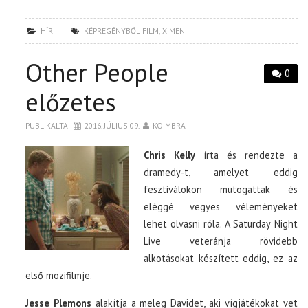
HÍR
KÉPREGÉNYBŐL FILM
,
X MEN
Other People
0
előzetes
PUBLIKÁLTA
2016. JÚLIUS 09.
KOIMBRA
Chris Kelly
írta és rendezte a
dramedy-t, amelyet eddig
fesztiválokon mutogattak és
eléggé vegyes véleményeket
lehet olvasni róla. A Saturday Night
Live veteránja rövidebb
alkotásokat készített eddig, ez az
első mozifilmje.
Jesse Plemons
alakítja a meleg Davidet, aki vígjátékokat vet