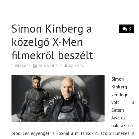
Simon Kinberg a
8
közelgő X-Men
filmekről beszélt
PUBLIKÁLTA
2016. JÚLIUS 09.
KOIMBRA
Simon
Kinberg
vendége
volt a
Saturn
Awards-
nak, az író-
producer egyengeti a Foxnál a mutánsokról szóló filmeket. A