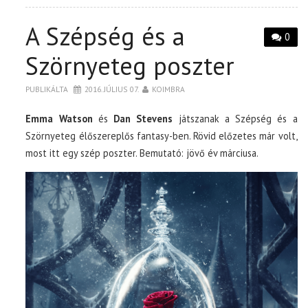
A Szépség és a
0
Szörnyeteg poszter
PUBLIKÁLTA
2016. JÚLIUS 07.
KOIMBRA
Emma Watson
és
Dan Stevens
játszanak a Szépség és a
Szörnyeteg élőszereplős fantasy-ben. Rövid előzetes már volt,
most itt egy szép poszter. Bemutató: jövő év márciusa.