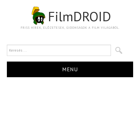
FilmDROID
FRISS HÍREK, ELŐZETESEK, ÚJDONSÁGOK A FILM VILÁGÁBÓL.
MENU
HÍR
TRAILER
KRITIKA
BOXOFFICE