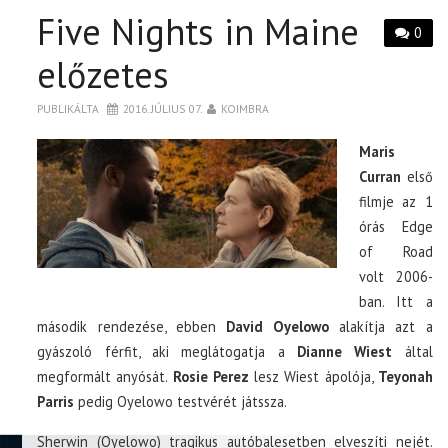
Five Nights in Maine
0
előzetes
PUBLIKÁLTA
2016. JÚLIUS 07.
KOIMBRA
Maris
Curran
első
filmje az 1
órás Edge
of Road
volt 2006-
ban. Itt a
második rendezése, ebben
David Oyelowo
alakítja azt a
gyászoló férfit, aki meglátogatja a
Dianne Wiest
által
megformált anyósát.
Rosie Perez
lesz Wiest ápolója,
Teyonah
Parris
pedig Oyelowo testvérét játssza.
Sherwin (Oyelowo) tragikus autóbalesetben elveszíti nejét.