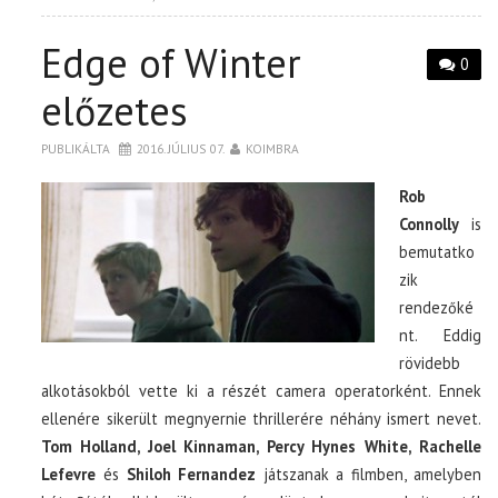
Edge of Winter
0
előzetes
PUBLIKÁLTA
2016. JÚLIUS 07.
KOIMBRA
Rob
Connolly
is
bemutatko
zik
rendezőké
nt. Eddig
rövidebb
alkotásokból vette ki a részét camera operatorként. Ennek
ellenére sikerült megnyernie thrillerére néhány ismert nevet.
Tom Holland, Joel Kinnaman, Percy Hynes White, Rachelle
Lefevre
és
Shiloh Fernandez
játszanak a filmben, amelyben