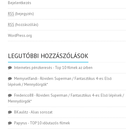
Bejelentkezés
RSS
(bejegyzés)
RSS
(hozzászólás)
WordPress.org
LEGUTÓBBI HOZZÁSZÓLÁSOK
Internetes pénzkeresés
-
Top 10 filmek az űrben
Memyselfandi
-
Röviden: Superman / Fantasztikus 4-es: Első
lépések / Mennydörgők*
Frederico88
-
Röviden: Superman / Fantasztikus 4-es: Első lépések /
Mennydörgők*
BKaulitz
-
Alias sorozat
Papyrus
-
TOP 10 időutazós filmek