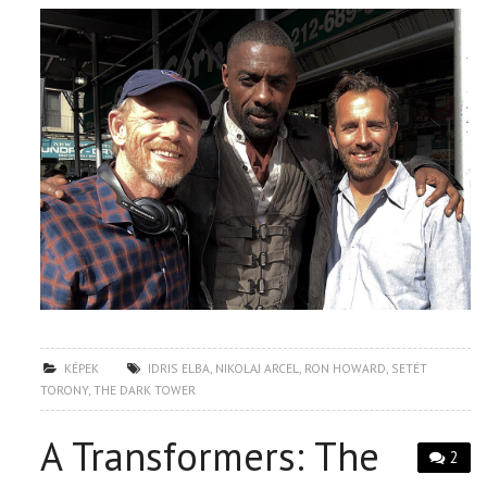
KÉPEK
IDRIS ELBA
,
NIKOLAJ ARCEL
,
RON HOWARD
,
SETÉT
TORONY
,
THE DARK TOWER
A Transformers: The
2