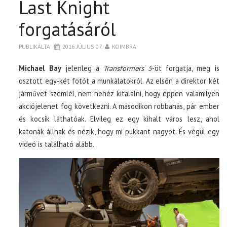
Last Knight
forgatásáról
PUBLIKÁLTA
2016. JÚLIUS 07.
KOIMBRA
Michael Bay
jelenleg a
Transformers 5
-öt forgatja, meg is
osztott egy-két fotót a munkálatokról. Az elsőn a direktor két
járművet szemlél, nem nehéz kitalálni, hogy éppen valamilyen
akciójelenet fog következni. A másodikon robbanás, pár ember
és kocsik láthatóak. Elvileg ez egy kihalt város lesz, ahol
katonák állnak és nézik, hogy mi pukkant nagyot. És végül egy
videó is található alább.