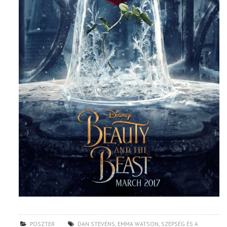
POSZTER
DAN STEVENS
,
EMMA WATSON
,
SZÉPSÉG ÉS A