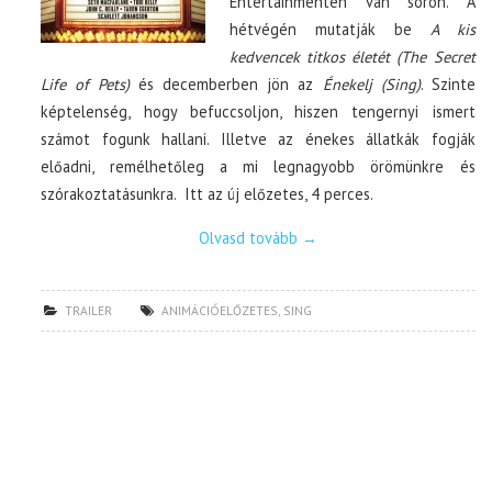
Entertainmenten van soron. A
hétvégén mutatják be
A kis
kedvencek titkos életét (The Secret
Life of Pets)
és decemberben jön az
Énekelj (Sing)
. Szinte
képtelenség, hogy befuccsoljon, hiszen tengernyi ismert
számot fogunk hallani. Illetve az énekes állatkák fogják
előadni, remélhetőleg a mi legnagyobb örömünkre és
szórakoztatásunkra. Itt az új előzetes, 4 perces.
Olvasd tovább
→
TRAILER
ANIMÁCIÓELŐZETES
,
SING