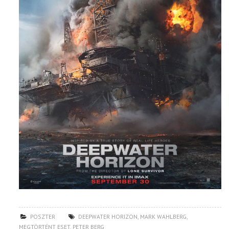
POSZTER
DEEPWATER HORIZON
,
MARK WAHLBERG
,
MEGTÖRTÉNT ESET
,
PETER BERG