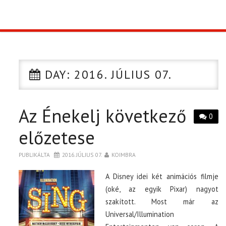
TOP10
KULISSZA
DAY:
2016. JÚLIUS 07.
CIKK
Az Énekelj következő
PÓLÓ RENDELÉS
0
előzetese
PUBLIKÁLTA
2016. JÚLIUS 07.
KOIMBRA
A Disney idei két animációs filmje
(oké, az egyik Pixar) nagyot
szakított. Most már az
Universal/Illumination