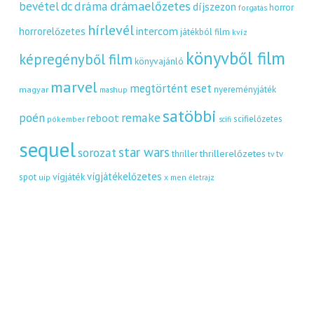
dráma
drámaelőzetes
bevétel
dc
díjszezon
horror
forgatás
hírlevél
intercom
horrorelőzetes
játékból film
kvíz
könyvből film
képregényből film
könyvajánló
marvel
megtörtént eset
nyereményjáték
magyar
mashup
satöbbi
remake
poén
reboot
scifielőzetes
pókember
scifi
sequel
star wars
sorozat
thrillerelőzetes
thriller
tv
tv
vígjátékelőzetes
vígjáték
spot
uip
x men
életrajz