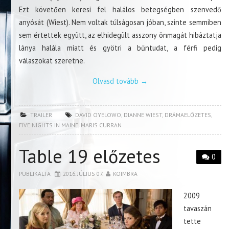
Ezt követően keresi fel halálos betegségben szenvedő
anyósát (Wiest). Nem voltak túlságosan jóban, szinte semmiben
sem értettek együtt, az elhidegült asszony önmagát hibáztatja
lánya halála miatt és gyötri a bűntudat, a férfi pedig
válaszokat szeretne.
Olvasd tovább
→
TRAILER
DAVID OYELOWO
,
DIANNE WIEST
,
DRÁMAELŐZETES
,
FIVE NIGHTS IN MAINE
,
MARIS CURRAN
Table 19 előzetes
0
PUBLIKÁLTA
2016. JÚLIUS 07.
KOIMBRA
2009
tavaszán
tette