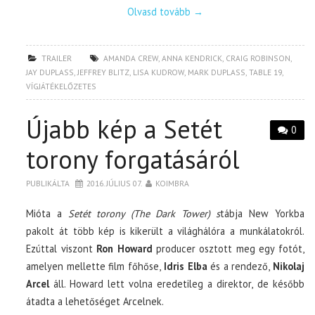
Olvasd tovább
→
TRAILER
AMANDA CREW
,
ANNA KENDRICK
,
CRAIG ROBINSON
,
JAY DUPLASS
,
JEFFREY BLITZ
,
LISA KUDROW
,
MARK DUPLASS
,
TABLE 19
,
VÍGJÁTÉKELŐZETES
Újabb kép a Setét
0
torony forgatásáról
PUBLIKÁLTA
2016. JÚLIUS 07.
KOIMBRA
Mióta a
Setét torony (The Dark Tower) s
tábja New Yorkba
pakolt át több kép is kikerült a világhálóra a munkálatokról.
Ezúttal viszont
Ron Howard
producer osztott meg egy fotót,
amelyen mellette film főhőse,
Idris Elba
és a rendező,
Nikolaj
Arcel
áll. Howard lett volna eredetileg a direktor, de később
átadta a lehetőséget Arcelnek.