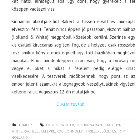
két fiától elhidegült apa úgy dönt, hogy gyerekeit a tél
közepén vadászni viszi.
Kinnaman alakítja Elliot Bakert, a frissen elvált és munkáját
elveszítő férfit. Tehát nincs éppen jó passzban, viszont fiaihoz
(Holland & White) megpróbál közelebb kerülni. Szerinte egy
kis családi kiruccanás segíteni fog, de a helyzet csak rosszabb
lesz, amikor kénytelenek egy elhagyatott házikóban meghúzni
magukat. Elliot mindenképpen azon van, hogy a bíróság ne
vegye el őket a fiúkat, a félelem pedig eléggé kihat
viselkedésére. A testvérek rádöbbennek, hogy pont az az
ember jelenti számukra a legnagyobb veszélyt, akinek vigyázni
kellene rájuk. Augusztus 12-én mutatják be.
Olvasd tovább
→
TRAILER
EDGE OF WINTER
,
JOEL KINNAMAN
,
PERCY HYNES
WHITE
,
RACHELLE LEFEVRE
,
ROB CONNOLLY
,
THRILLERELŐZETES
,
TOM
HOLLAND