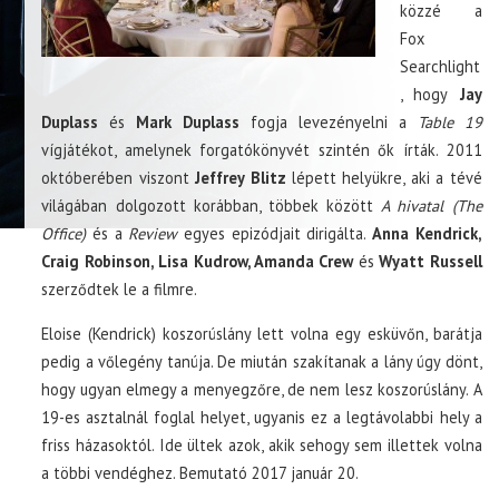
közzé a
Fox
Searchlight
, hogy
Jay
Duplass
és
Mark Duplass
fogja levezényelni a
Table 19
vígjátékot, amelynek forgatókönyvét szintén ők írták. 2011
októberében viszont
Jeffrey Blitz
lépett helyükre, aki a tévé
világában dolgozott korábban, többek között
A hivatal (The
Office)
és a
Review
egyes epizódjait dirigálta.
Anna Kendrick,
Craig Robinson, Lisa Kudrow, Amanda Crew
és
Wyatt Russell
szerződtek le a filmre.
Eloise (Kendrick) koszorúslány lett volna egy esküvőn, barátja
pedig a vőlegény tanúja. De miután szakítanak a lány úgy dönt,
hogy ugyan elmegy a menyegzőre, de nem lesz koszorúslány. A
19-es asztalnál foglal helyet, ugyanis ez a legtávolabbi hely a
friss házasoktól. Ide ültek azok, akik sehogy sem illettek volna
a többi vendéghez. Bemutató 2017 január 20.