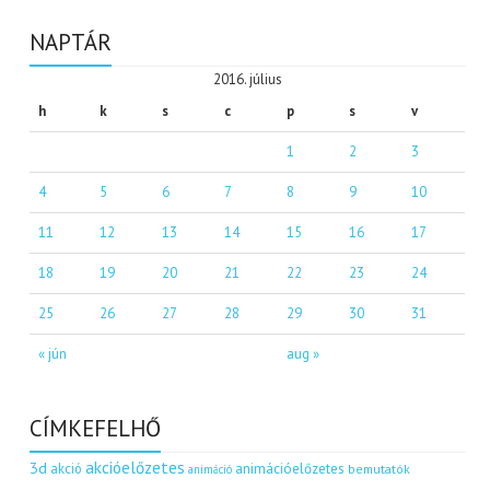
NAPTÁR
2016. július
h
k
s
c
p
s
v
1
2
3
4
5
6
7
8
9
10
11
12
13
14
15
16
17
18
19
20
21
22
23
24
25
26
27
28
29
30
31
« jún
aug »
CÍMKEFELHŐ
akcióelőzetes
3d
akció
animációelőzetes
bemutatók
animáció