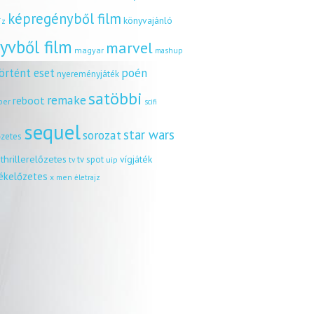
képregényből film
könyvajánló
íz
yvből film
marvel
magyar
mashup
örtént eset
poén
nyereményjáték
satöbbi
remake
reboot
ber
scifi
sequel
star wars
sorozat
őzetes
thrillerelőzetes
vígjáték
tv spot
uip
tv
tékelőzetes
x men
életrajz