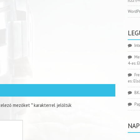
WordPr
LEG
Int
Me
4-es: 
Fr
es: El
BK
Pa
telező mezőket
*
karakterrel jelöltük
NAP