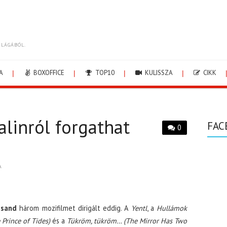
ILÁGÁBÓL.
A
BOXOFFICE
TOP10
KULISSZA
CIKK
talinról forgathat
FAC
0
A
isand
három mozifilmet dirigált eddig. A
Yentl
, a
Hullámok
 Prince of Tides)
és a
Tükröm, tükröm… (The Mirror Has Two