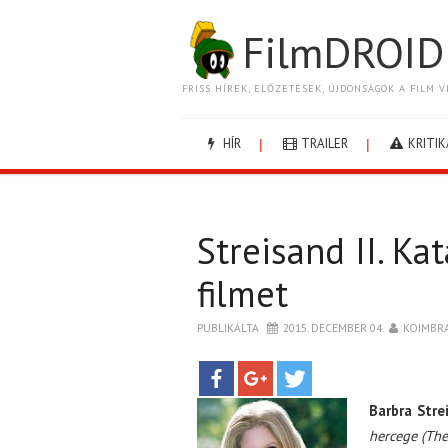
FilmDROID
FRISS HÍREK, ELŐZETESEK, ÚJDONSÁGOK A FILM V
HÍR
TRAILER
KRITIK
Streisand II. Ka
filmet
PUBLIKÁLTA
2015. DECEMBER 04.
KOIMBR
Barbra Stre
hercege (The