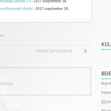
merikába jöttem 2-t
- 2017. szeptember 28.
onra Roosevelt életét
- 2017. szeptember 28.
HÍR
KÜL
THE NICE GUYS ELŐZETES
BEJ
Regisz
GYZESEK
Bejele
RSS
(b
RSS
(h