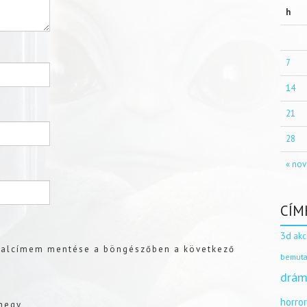
h
7
14
21
28
« nov
CÍM
3d
akc
dalcímem mentése a böngészőben a következő
bemuta
drám
horro
enegy