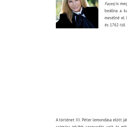
Faces)
is meg
beállna a k
mesélné el. 
és 1762-től 
A történet III. Péter lemondása előtt já
számára inkább szenvedés volt és mik