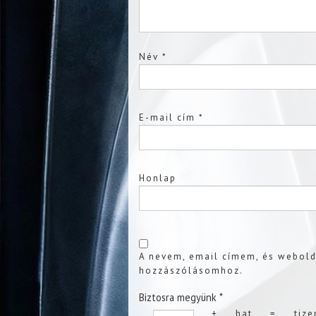
Név
*
E-mail cím
*
Honlap
A nevem, email címem, és webol
hozzászólásomhoz.
Biztosra megyünk
*
+
hat
=
tiz