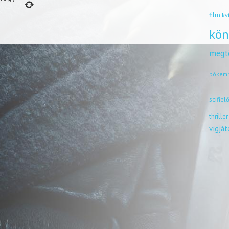
film
kv
kön
megt
pókem
scifiel
thriller
vígjá