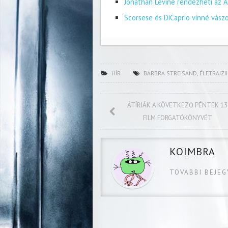
Jonathan Levine rendezheti az A
Scorsese és DiCaprio vinné vász
HÍR
BARBRA STREISAND
,
ÉLETRAJZI
ÁTÍRJÁK A KÖVETKEZŐ PÉNTEK 13
FILM FORGATÓKÖNYVÉT
KOIMBRA
TOVABBI BEJE