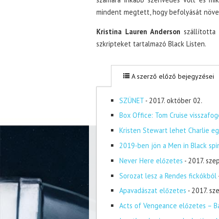
mindent megtett, hogy befolyását növel
Kristina Lauren Anderson
szállította
szkripteket tartalmazó Black Listen.
A szerző előző bejegyzései
SZÜNET
- 2017. október 02.
Box Office: Tom Cruise visszafog
Kristen Stewart lehet Charlie eg
2019-ben jön a Men in Black spi
Never Here előzetes
- 2017. sze
Sorozat lesz a Rendes fickókból
Apavadászat előzetes
- 2017. s
Acts of Vengeance előzetes – Ba