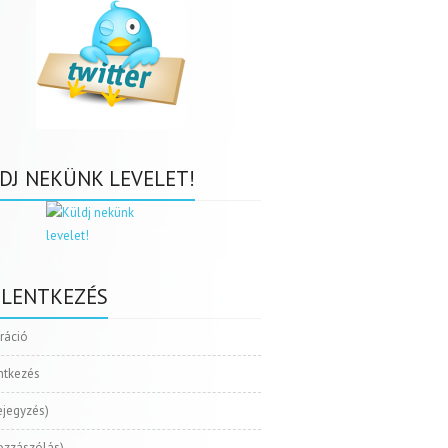
DJ NEKÜNK LEVELET!
ELENTKEZÉS
tráció
ntkezés
ejegyzés)
ozzászólás)