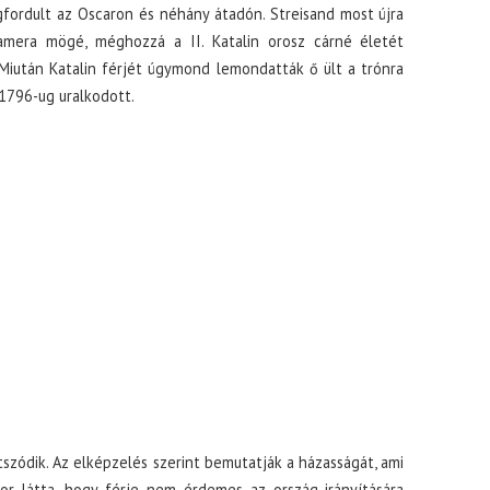
fordult az Oscaron és néhány átadón. Streisand most újra
amera mögé, méghozzá a II. Katalin orosz cárné életét
Miután Katalin férjét úgymond lemondatták ő ült a trónra
1796-ug uralkodott.
tszódik. Az elképzelés szerint bemutatják a házasságát, ami
or látta, hogy férje nem érdemes az ország irányítására