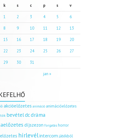
k
s
c
p
s
v
1
2
3
4
5
6
8
9
10
11
12
13
15
16
17
18
19
20
22
23
24
25
26
27
29
30
31
jan »
KEFELHŐ
akcióelőzetes
ió
animációelőzetes
animáció
dráma
bevétel
dc
tók
aelőzetes
díjszezon
horror
forgatás
hírlevél
intercom
relőzetes
játékból