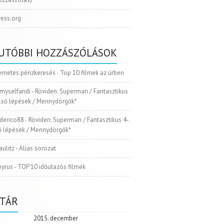
ess.org
UTÓBBI HOZZÁSZÓLÁSOK
ernetes pénzkeresés
-
Top 10 filmek az űrben
myselfandi
-
Röviden: Superman / Fantasztikus
Első lépések / Mennydörgők*
ederico88
-
Röviden: Superman / Fantasztikus 4-
ső lépések / Mennydörgők*
aulitz
-
Alias sorozat
pyrus
-
TOP 10 időutazós filmek
TÁR
2015. december