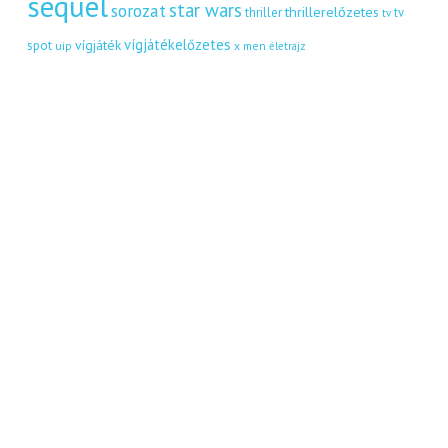
sequel
star wars
sorozat
thrillerelőzetes
thriller
tv
tv
vígjátékelőzetes
vígjáték
spot
uip
x men
életrajz