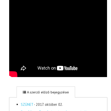
A szerző előző bejegyzései
SZÜNET
- 2017. október 02.