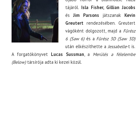
tájáról.
Isla Fisher, Gillian Jacobs
és
Jim Parsons
játszanak
Kevin
TOP10
Greutert
rendezésében. Greutert
vágóként dolgozott, majd a
Fűrész
KULISSZA
6 (Saw 6)
és a
Fűrész 3D (Saw 3D)
után elkészíthette a
Jessabelle
-t is.
CIKK
A forgatókönyvet
Lucas Sussman
, a
Merülés a félelembe
(Below)
társírója adta ki kezei közül.
PÓLÓ RENDELÉS