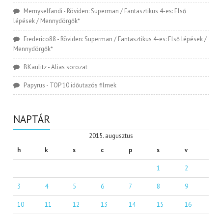
Memyselfandi
-
Röviden: Superman / Fantasztikus 4-es: Első
lépések / Mennydörgők*
Frederico88
-
Röviden: Superman / Fantasztikus 4-es: Első lépések /
Mennydörgők*
BKaulitz
-
Alias sorozat
Papyrus
-
TOP 10 időutazós filmek
NAPTÁR
2015. augusztus
h
k
s
c
p
s
v
1
2
3
4
5
6
7
8
9
10
11
12
13
14
15
16