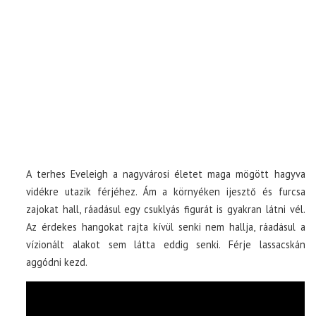
A terhes Eveleigh a nagyvárosi életet maga mögött hagyva
vidékre utazik férjéhez. Ám a környéken ijesztő és furcsa
zajokat hall, ráadásul egy csuklyás figurát is gyakran látni vél.
Az érdekes hangokat rajta kívül senki nem hallja, ráadásul a
vízionált alakot sem látta eddig senki. Férje lassacskán
aggódni kezd.