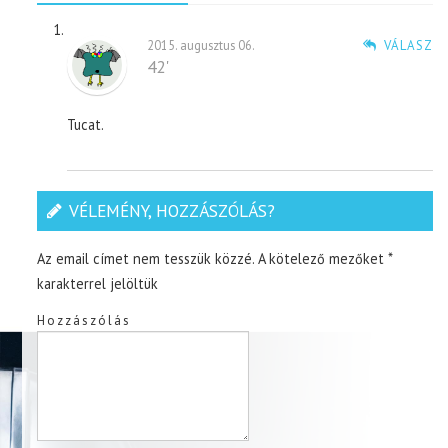
2015. augusztus 06.
VÁLASZ
42'
Tucat.
VÉLEMÉNY, HOZZÁSZÓLÁS?
Az email címet nem tesszük közzé.
A kötelező mezőket
*
karakterrel jelöltük
Hozzászólás