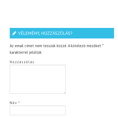
VÉLEMÉNY, HOZZÁSZÓLÁS?
Az email címet nem tesszük közzé.
A kötelező mezőket
*
karakterrel jelöltük
Hozzászólás
Név
*