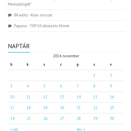
Mennydörgők*
BKaulitz
-
Alias sorozat
Papyrus
-
TOP 10 időutazós filmek
NAPTÁR
2014. november
h
k
s
c
p
s
v
1
2
3
4
5
6
7
8
9
10
11
12
13
14
15
16
17
18
19
20
21
22
23
24
25
26
27
28
29
30
« okt
dec »