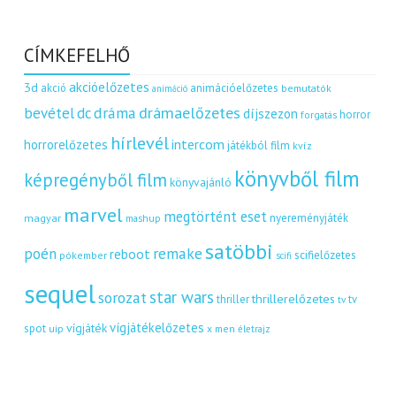
CÍMKEFELHŐ
akcióelőzetes
3d
akció
animációelőzetes
bemutatók
animáció
dráma
drámaelőzetes
bevétel
dc
díjszezon
horror
forgatás
hírlevél
intercom
horrorelőzetes
játékból film
kvíz
könyvből film
képregényből film
könyvajánló
marvel
megtörtént eset
nyereményjáték
magyar
mashup
satöbbi
remake
poén
reboot
scifielőzetes
pókember
scifi
sequel
star wars
sorozat
thrillerelőzetes
thriller
tv
tv
vígjátékelőzetes
vígjáték
spot
uip
x men
életrajz