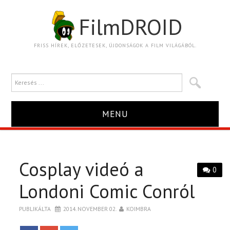
FilmDROID
FRISS HÍREK, ELŐZETESEK, ÚJDONSÁGOK A FILM VILÁGÁBÓL.
MENU
HÍR
Cosplay videó a
TRAILER
0
Londoni Comic Conról
KRITIKA
PUBLIKÁLTA
2014. NOVEMBER 02.
KOIMBRA
BOXOFFICE