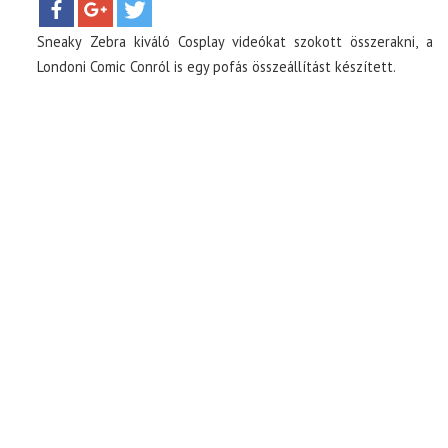
Sneaky Zebra kiváló Cosplay videókat szokott összerakni, a
TOP10
Londoni Comic Conról is egy pofás összeállítást készített.
KULISSZA
CIKK
PÓLÓ RENDELÉS