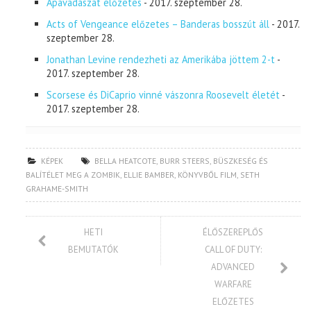
Apavadászat előzetes
- 2017. szeptember 28.
Acts of Vengeance előzetes – Banderas bosszút áll
- 2017.
szeptember 28.
Jonathan Levine rendezheti az Amerikába jöttem 2-t
-
2017. szeptember 28.
Scorsese és DiCaprio vinné vászonra Roosevelt életét
-
2017. szeptember 28.
KÉPEK
BELLA HEATCOTE
,
BURR STEERS
,
BÜSZKESÉG ÉS
BALÍTÉLET MEG A ZOMBIK
,
ELLIE BAMBER
,
KÖNYVBŐL FILM
,
SETH
GRAHAME-SMITH
HETI
ÉLŐSZEREPLŐS
BEMUTATÓK
CALL OF DUTY:
ADVANCED
WARFARE
ELŐZETES