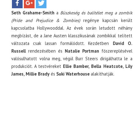
Seth Grahame-Smith
a
Büszkeség és balítélet meg a zombik
TOP10
(Pride and Prejudice & Zombies)
regénye kapcsán került
kapcsolatba Hollywooddal. Az évek során letudott néhány
KULISSZA
megbízást, de a Jane Austen klasszikusának zombikkal telített
változata csak lassan formálódott. Kezdetben
David O.
CIKK
Russell
rendezésében és
Natalie Portman
főszereplésével
valósulhatott volna meg, végül Burr Steers dirigálhatta le a
produkciót. A testvéreket
Ellie Bamber, Bella Heatcote, Lily
PÓLÓ RENDELÉS
James, Millie Brady
és
Suki Waterhouse
alakíthatják.