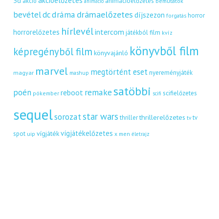
3d
akció
animációelőzetes
bemutatók
animáció
dráma
drámaelőzetes
bevétel
dc
díjszezon
horror
forgatás
hírlevél
intercom
horrorelőzetes
játékból film
kvíz
könyvből film
képregényből film
könyvajánló
marvel
megtörtént eset
nyereményjáték
magyar
mashup
satöbbi
remake
poén
reboot
scifielőzetes
pókember
scifi
sequel
star wars
sorozat
thrillerelőzetes
thriller
tv
tv
vígjátékelőzetes
vígjáték
spot
uip
x men
életrajz