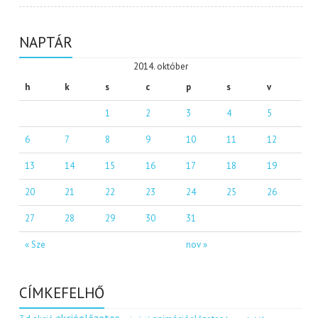
NAPTÁR
2014. október
h
k
s
c
p
s
v
1
2
3
4
5
6
7
8
9
10
11
12
13
14
15
16
17
18
19
20
21
22
23
24
25
26
27
28
29
30
31
« Sze
nov »
CÍMKEFELHŐ
akcióelőzetes