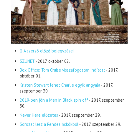
A szerző előző bejegyzései
SZÜNET
- 2017. október 02.
Box Office: Tom Cruise visszafogottan indított
- 2017.
október 01.
Kristen Stewart lehet Charlie egyik angyala
- 2017.
szeptember 30.
2019-ben jön a Men in Black spin off
- 2017. szeptember
30.
Never Here előzetes
- 2017. szeptember 29.
Sorozat lesz a Rendes fickókból
- 2017. szeptember 29.