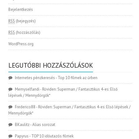
Bejelentkezés
RSS
(bejegyzés)
RSS
(hozzászólás)
WordPress.org
LEGUTÓBBI HOZZÁSZÓLÁSOK
Internetes pénzkeresés
-
Top 10 filmek az űrben
Memyselfandi
-
Röviden: Superman / Fantasztikus 4-es: Első
lépések / Mennydörgők*
Frederico88
-
Röviden: Superman / Fantasztikus 4-es: Első lépések /
Mennydörgők*
BKaulitz
-
Alias sorozat
Papyrus
-
TOP 10 időutazós filmek