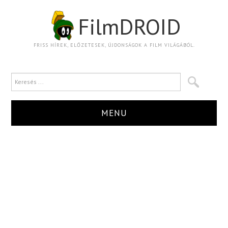
FilmDROID
FRISS HÍREK, ELŐZETESEK, ÚJDONSÁGOK A FILM VILÁGÁBÓL.
MENU
HÍR
TRAILER
KRITIKA
BOXOFFICE