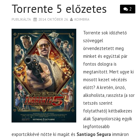
Torrente 5 előzetes
2
PUBLIKÁLTA
2014. OKTÓBER 26.
KOIMBRA
Torrente sok időzhető
szöveggel
örvendeztetett meg
minket és egyúttal pár
fontos dologra is
megtanított. Mert ugye ki
mosott kezet vécézés
előtt? A kretén, önző,
alkoholista, rasszista (a sor
tetszés szerint
folytatható) kétbalkezes
alak Spanyolország egyik
legfontosabb
exportcikkévé nőtte ki magát és
Santiago Segura
immáron