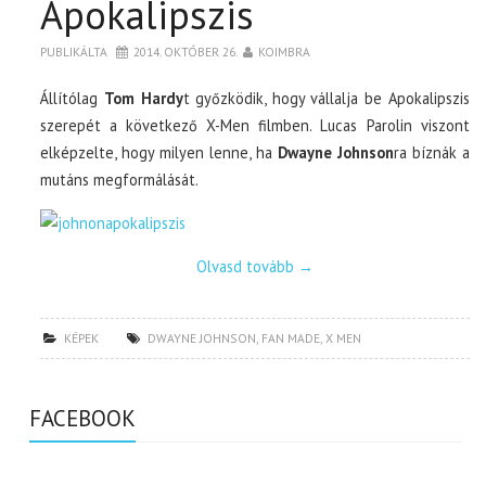
Apokalipszis
PUBLIKÁLTA
2014. OKTÓBER 26.
KOIMBRA
Állítólag
Tom Hardy
t győzködik, hogy vállalja be Apokalipszis
szerepét a következő X-Men filmben. Lucas Parolin viszont
elképzelte, hogy milyen lenne, ha
Dwayne Johnson
ra bíznák a
mutáns megformálását.
Olvasd tovább
→
KÉPEK
DWAYNE JOHNSON
,
FAN MADE
,
X MEN
FACEBOOK