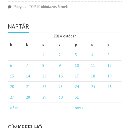
Papyrus
-
TOP 10 időutazós filmek
NAPTÁR
2014. október
h
k
s
c
p
s
v
1
2
3
4
5
6
7
8
9
10
11
12
13
14
15
16
17
18
19
20
21
22
23
24
25
26
27
28
29
30
31
« Sze
nov »
CÍMKEFELHŐ