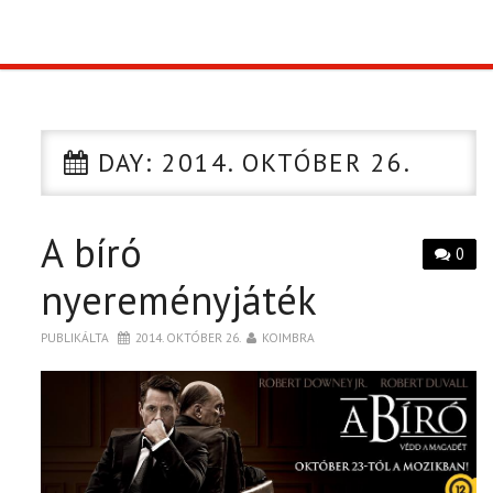
TOP10
KULISSZA
DAY:
2014. OKTÓBER 26.
CIKK
A bíró
PÓLÓ RENDELÉS
0
nyereményjáték
PUBLIKÁLTA
2014. OKTÓBER 26.
KOIMBRA