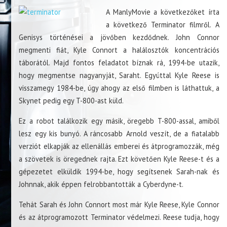
A ManlyMovie a következőket írta
a következő Terminator filmről. A
Genisys történései a jövőben kezdődnek. John Connor
megmenti fiát, Kyle Connort a halálosztók koncentrációs
táborától. Majd fontos feladatot bíznak rá, 1994-be utazik,
hogy megmentse nagyanyját, Saraht. Egyúttal Kyle Reese is
visszamegy 1984-be, úgy ahogy az első filmben is láthattuk, a
Skynet pedig egy T-800-ast küld.
Ez a robot találkozik egy másik, öregebb T-800-assal, amiből
lesz egy kis bunyó. A ráncosabb Arnold veszít, de a fiatalabb
verziót elkapják az ellenállás emberei és átprogramozzák, még
a szövetek is öregednek rajta. Ezt követően Kyle Reese-t és a
gépezetet elküldik 1994-be, hogy segítsenek Sarah-nak és
Johnnak, akik éppen felrobbantották a Cyberdyne-t.
Tehát Sarah és John Connort most már Kyle Reese, Kyle Connor
és az átprogramozott Terminator védelmezi. Reese tudja, hogy