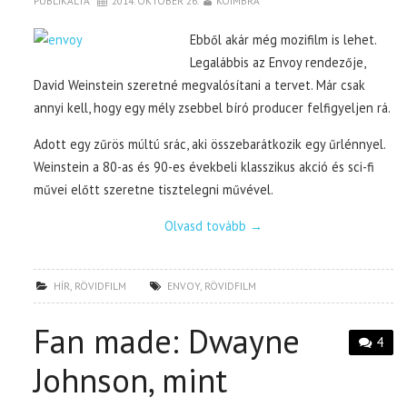
PUBLIKÁLTA
2014. OKTÓBER 26.
KOIMBRA
Ebből akár még mozifilm is lehet.
Legalábbis az Envoy rendezője,
David Weinstein szeretné megvalósítani a tervet. Már csak
annyi kell, hogy egy mély zsebbel bíró producer felfigyeljen rá.
Adott egy zűrös múltú srác, aki összebarátkozik egy űrlénnyel.
Weinstein a 80-as és 90-es évekbeli klasszikus akció és sci-fi
művei előtt szeretne tisztelegni művével.
Olvasd tovább
→
HÍR
,
RÖVIDFILM
ENVOY
,
RÖVIDFILM
Fan made: Dwayne
4
Johnson, mint