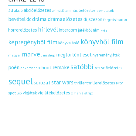
akcióelőzetes
3d
akció
animációelőzetes
bemutatók
animáció
dráma
drámaelőzetes
bevétel
dc
díjszezon
horror
forgatás
hírlevél
intercom
horrorelőzetes
játékból film
kvíz
könyvből film
képregényből film
könyvajánló
marvel
megtörtént eset
nyereményjáték
magyar
mashup
satöbbi
remake
poén
reboot
scifielőzetes
pókember
scifi
sequel
star wars
sorozat
thrillerelőzetes
thriller
tv
tv
vígjátékelőzetes
vígjáték
spot
uip
x men
életrajz