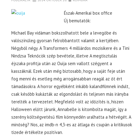
Észak-Amerikai box office
Új bemutatók:
Michael Bay vidáman bokszolhatott bele a levegőbe és
valószínűleg gyorsan felrobbantott valamit a kertjében.
Négyből négy. A Transformers 4 milliárdos mozisikere és a Tini
Nindzsa Teknőcök szép bevétele, illetve A megtisztulás
éjszaka profitja után az Ouija sem vallott szégyent a
kasszáknál. Ezek után még biztosabb, hogy a saját feje után
fog menni és esetleg még arrogánsabban reagál az őt ért
támadásokra. A horror egyébként inkább kalandfilmnek indult,
csak később kukázták az elgondolást és teljesen más irányba
terelték a tervezetet. Megfelelő volt az időzítés is, hiszen
Halloween előtt járunk, Annabelle is kitombolta magát, így a
szerény költségvetésű film könnyedén uralhatta a hétvégét. A
minőség? Nos, az imdb-n 4,3-es az átlaga és csupán a kritikusok
tizede értékelte pozitívan.