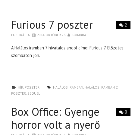
Furious 7 poszter
2
PUBLIKÁLTA
2014. OKTÓBER 26.
KOIMBRA
A Halálos iramban 7 hivatalos angol címe: Furious 7. Előzetes
szombaton jön.
HÍR
,
POSZTER
HALÁLOS IRAMBAN
,
HALÁLOS IRAMBAN 7
,
POSZTER
,
SEQUEL
Box Office: Gyenge
0
horror volt a nyerő
PUBLIKÁLTA
2014. OKTÓBER 26.
KOIMBRA