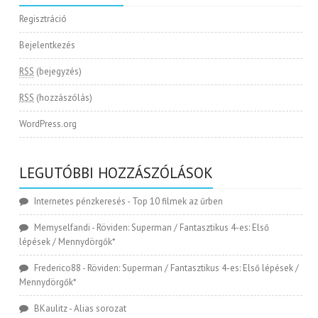
Regisztráció
Bejelentkezés
RSS
(bejegyzés)
RSS
(hozzászólás)
WordPress.org
LEGUTÓBBI HOZZÁSZÓLÁSOK
Internetes pénzkeresés
-
Top 10 filmek az űrben
Memyselfandi
-
Röviden: Superman / Fantasztikus 4-es: Első
lépések / Mennydörgők*
Frederico88
-
Röviden: Superman / Fantasztikus 4-es: Első lépések /
Mennydörgők*
BKaulitz
-
Alias sorozat