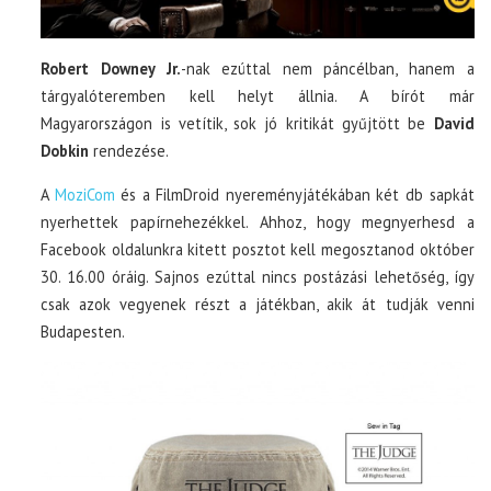
Robert Downey Jr.
-nak ezúttal nem páncélban, hanem a
tárgyalóteremben kell helyt állnia. A bírót már
Magyarországon is vetítik, sok jó kritikát gyűjtött be
David
Dobkin
rendezése.
A
MoziCom
és a FilmDroid nyereményjátékában két db sapkát
nyerhettek papírnehezékkel. Ahhoz, hogy megnyerhesd a
Facebook oldalunkra kitett posztot kell megosztanod október
30. 16.00 óráig. Sajnos ezúttal nincs postázási lehetőség, így
csak azok vegyenek részt a játékban, akik át tudják venni
Budapesten.