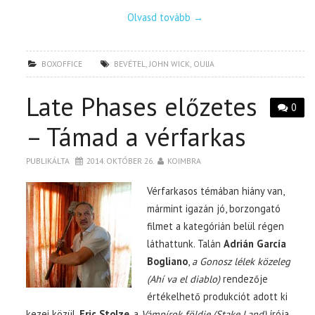
Olvasd tovább
→
BOXOFFICE
BEVÉTEL
,
JOHN WICK
,
OUIJA
Late Phases előzetes
0
– Támad a vérfarkas
PUBLIKÁLTA
2014. OKTÓBER 26.
KOIMBRA
Vérfarkasos témában hiány van,
mármint igazán jó, borzongató
filmet a kategórián belül régen
láthattunk. Talán
Adrián García
Bogliano
,
a Gonosz lélek közeleg
(Ahí va el diablo)
rendezője
értékelhető produkciót adott ki
kezei közül.
Eric Stolze
, a
Vámpírok földje (Stake Land)
írója