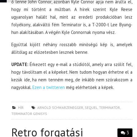
ő lenne John Connor, azonban Kyle Connor apja nem árulta el,
hogy mi történt a múltban. A hírek szerint Kyle Reese
ugyanolyan halált hal, mint az eredeti produkcióban lesz
folyékony, alakváltó fém Terminator is, a T-2000-t Lee Byung-
hun alakításában. A végén Kyle Connornak nyoma vész.
Egyúttal kijött néhány rosszabb minőségű kép is, amelyek
állítólag az előzetesben lesznek benne.
UPDATE:
Érkezett egy e-mail a stúdiótól, amely arra szólít fel,
hogy távolítsam el a képeket. Nem tudom hogyan érhetne el a
kezük ide, ha nem tenném meg, de inkább nem szórakozom a
nagyokkal.
Ezen a twitteren
még elérhetőek a képek.
HÍR
ARNOLD SCHWARZENEGGER
,
SEQUEL
,
TERMINATOR
,
TERMINATOR GENISYS
Retro forgatási
3