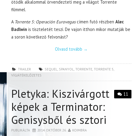
ötödik alkalommal örvendezteti meg a világot Torrente
filmmel.
A
Torrente 5: Operación Eurovegas
címen futó részben
Alec
Badlwin
is tiszteletét teszi. De vajon itthon mikor mutatják be
a soron következő felvonást?
Olvasd tovább
→
TRAILER
SEQUEL
,
SPANYOL
,
TORRENTE
,
TORRENTE 5
,
VÍGJÁTÉKELŐZETES
Pletyka: Kiszivárgott
11
képek a Terminator:
Genisysből és sztori
PUBLIKÁLTA
2014. OKTÓBER 26.
KOIMBRA