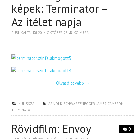
képek: Terminator –
Az ítélet napja
PUBLIKÁLTA
2014. OKTÓBER 26.
KOIMBRA
Olvasd tovább
→
KULISSZA
ARNOLD SCHWARZENEGGER
,
JAMES CAMERON
,
TERMINATOR
Rövidfilm: Envoy
0