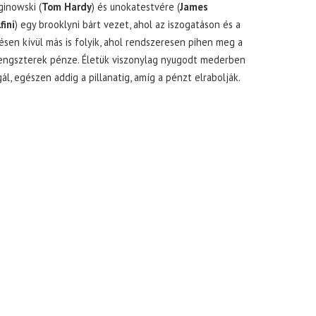
inowski (
Tom Hardy
) és unokatestvére (
James
fini
) egy brooklyni bárt vezet, ahol az iszogatáson és a
sen kívül más is folyik, ahol rendszeresen pihen meg a
gengszterek pénze. Életük viszonylag nyugodt mederben
ál, egészen addig a pillanatig, amíg a pénzt elrabolják.