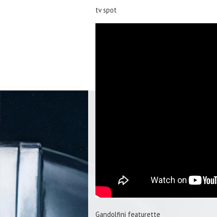
tv spot
Gandolfini featurette