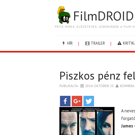
FilmDROID
FRISS HÍREK, ELŐZETESEK, ÚJDONSÁGOK A FILM V
HÍR
TRAILER
KRITIK
Piszkos pénz fel
PUBLIKÁLTA
2014. OKTÓBER 23.
KOIMBRA
A neves
forgat
James 