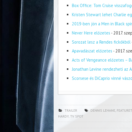
Box Office: Tom Cruise visszafog
Kristen Stewart lehet Charlie eg
2019-ben jön a Men in Black spi
Never Here előzetes
- 2017. sze
Sorozat lesz a Rendes fickókból
Apavadászat előzetes
- 2017. s
Acts of Vengeance előzetes – Ba
Jonathan Levine rendezheti az A
Scorsese és DiCaprio vinné vász
TRAILER
DENNIS LEHANE
,
FEATURE
HARDY
,
TV SPOT