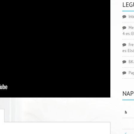
LEG
Int
Me
4-es: 
Fr
es: El
BK
Pa
NAP
h