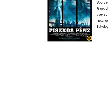
Bob Sag
Gandol
csevegé
helyi 
folydog