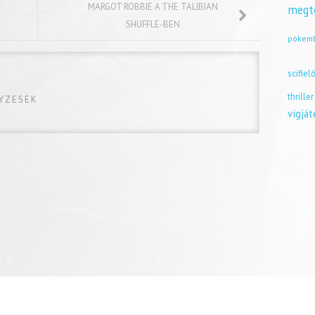
MARGOT ROBBIE A THE TALIBIAN
megt
SHUFFLE-BEN
pókem
scifiel
thriller
GYZESEK
vígjá