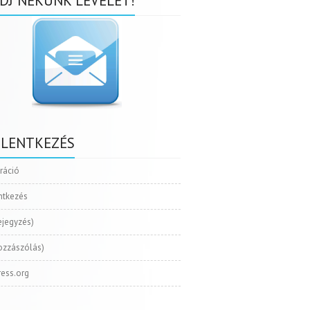
DJ NEKÜNK LEVELET!
ELENTKEZÉS
tráció
ntkezés
ejegyzés)
ozzászólás)
ess.org