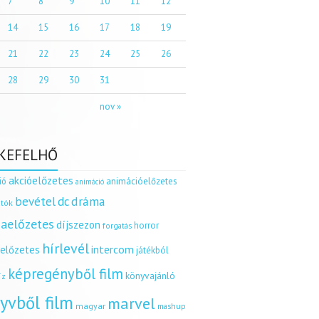
7
8
9
10
11
12
14
15
16
17
18
19
21
22
23
24
25
26
28
29
30
31
nov »
KEFELHŐ
akcióelőzetes
ió
animációelőzetes
animáció
dráma
bevétel
dc
tók
aelőzetes
díjszezon
horror
forgatás
hírlevél
intercom
relőzetes
játékból
képregényből film
könyvajánló
íz
yvből film
marvel
magyar
mashup