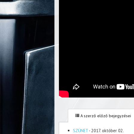
A szerző előző bejegyzései
SZÜNET
- 2017. október 02.