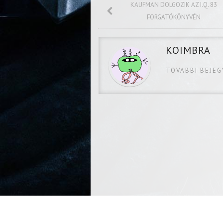
KAUFMAN DOLGOZIK AZ I.Q. 83
FORGATÓKÖNYVÉN
KOIMBRA
TOVABBI BEJE