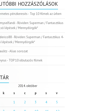
UTÓBBI HOZZÁSZÓLÁSOK
ernetes pénzkeresés
-
Top 10 filmek az űrben
myselfandi
-
Röviden: Superman / Fantasztikus
Első lépések / Mennydörgők*
ederico88
-
Röviden: Superman / Fantasztikus 4-
ső lépések / Mennydörgők*
aulitz
-
Alias sorozat
pyrus
-
TOP 10 időutazós filmek
TÁR
2014. október
k
s
c
p
s
v
1
2
3
4
5