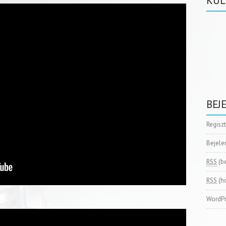
KÜL
BEJ
Regisz
Bejele
RSS
(b
RSS
(h
WordPr