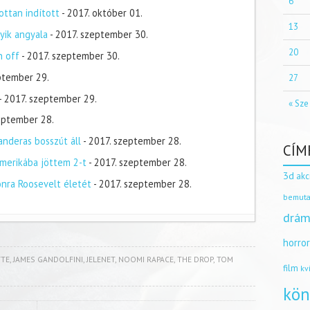
6
ottan indított
- 2017. október 01.
13
yik angyala
- 2017. szeptember 30.
20
n off
- 2017. szeptember 30.
ptember 29.
27
- 2017. szeptember 29.
« Sze
zeptember 28.
nderas bosszút áll
- 2017. szeptember 28.
CÍM
merikába jöttem 2-t
- 2017. szeptember 28.
3d
akc
onra Roosevelt életét
- 2017. szeptember 28.
bemuta
drám
horro
TTE
,
JAMES GANDOLFINI
,
JELENET
,
NOOMI RAPACE
,
THE DROP
,
TOM
film
kv
kön