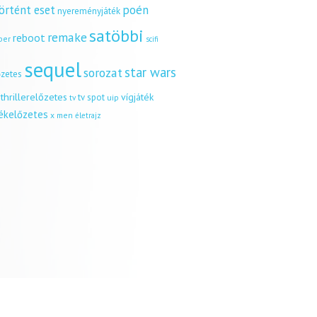
örtént eset
poén
nyereményjáték
satöbbi
remake
reboot
ber
scifi
sequel
star wars
sorozat
őzetes
thrillerelőzetes
vígjáték
tv spot
uip
tv
tékelőzetes
x men
életrajz