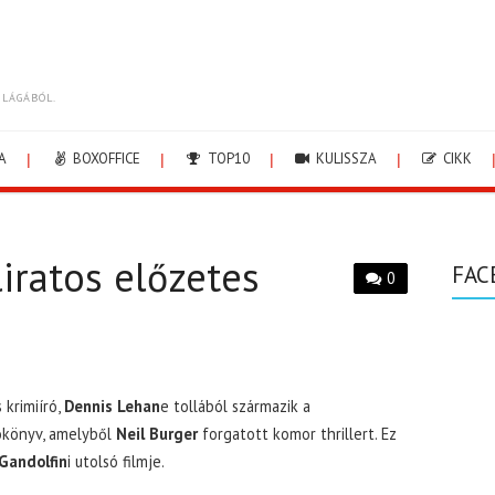
ILÁGÁBÓL.
A
BOXOFFICE
TOP10
KULISSZA
CIKK
iratos előzetes
FAC
0
 krimiíró,
Dennis Lehan
e tollából származik a
ókönyv, amelyből
Neil Burger
forgatott komor thrillert. Ez
Gandolfin
i utolsó filmje.