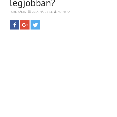
legjobban?
PUBLIKÁLTA
2014. MÁJUS 11.
KOIMBRA
TOP10
KULISSZA
CIKK
PÓLÓ RENDELÉS