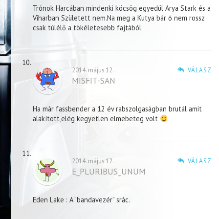
Trónok Harcában mindenki köcsög egyedül Arya Stark és a
Viharban Született nem.Na meg a Kutya bár ő nem rossz
csak túlélő a tökéletesebb fajtából.
2014. május 12.
VÁLASZ
MISFIT-SAN
Ha már fassbender a 12 év rabszolgaságban brutál amit
alakított,elég kegyetlen elmebeteg volt
2014. május 12.
VÁLASZ
E_PLURIBUS_UNUM
Eden Lake : A “bandavezér” srác.