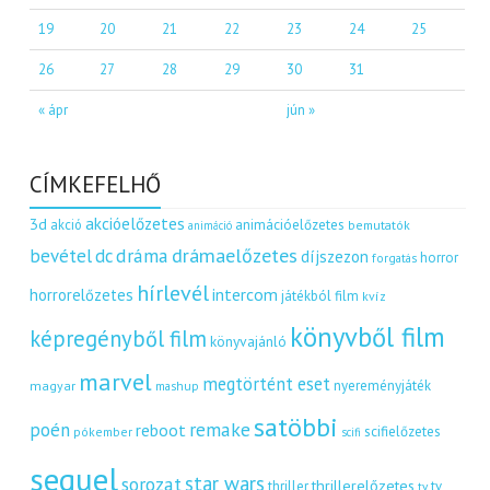
19
20
21
22
23
24
25
26
27
28
29
30
31
« ápr
jún »
CÍMKEFELHŐ
akcióelőzetes
3d
akció
animációelőzetes
bemutatók
animáció
dráma
drámaelőzetes
bevétel
dc
díjszezon
horror
forgatás
hírlevél
intercom
horrorelőzetes
játékból film
kvíz
könyvből film
képregényből film
könyvajánló
marvel
megtörtént eset
nyereményjáték
magyar
mashup
satöbbi
remake
poén
reboot
scifielőzetes
pókember
scifi
sequel
star wars
sorozat
thrillerelőzetes
thriller
tv
tv