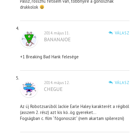
Passz, rosszfiú fétisem van, többnyire a gonosznak
drukkolok
2014. május 11.
VÁLASZ
BANANAJOE
+1 Breaking Bad Hank felesége
2014. május 12.
VÁLASZ
CHEGUE
Az új Robotzsarúból Jackie Earle Haley karakterét a régiből
(asszem 2. rész) azt kis kö..ög gyereket…
Fogságban c. film “főgonoszát” (nem akartam spilerezni)