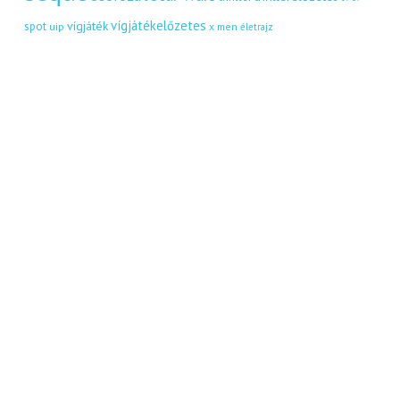
vígjátékelőzetes
vígjáték
spot
uip
x men
életrajz