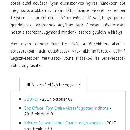
sötét oldal aduásza, ilyen ellenszenves figurát filmekben, sőt
még sorozatokban is ritkán látni. Szinte viszket az ember
tenyere, amikor feltűnik a képernyőn és látszik, hogy gonosz
gondolatok tekeregnek agyában. Jack Gleeson tökéletesen
hozta a szerepet, úgymond mindenki szereti gyűlölni a királyt.
Van olyan gonosz karakter akár a filmekben, akár a
sorozatokban, akit gyűlöltetek vagy akit imádtatok utálni?
Legszívesebben felálltatok volna a székből és lekevertetek
volna egy taslit?
A szerző előző bejegyzései
SZÜNET
- 2017. október 02.
Box Office: Tom Cruise visszafogottan indított
-
2017. október 01.
Kristen Stewart lehet Charlie egyik angyala
- 2017.
szeptember 30.