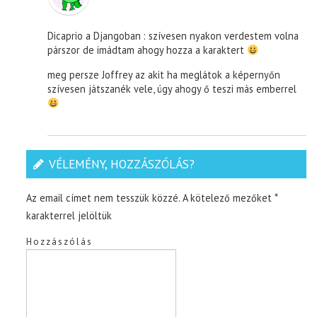
Dicaprio a Djangoban : szívesen nyakon verdestem volna
párszor de imádtam ahogy hozza a karaktert
meg persze Joffrey az akit ha meglátok a képernyőn
szívesen játszanék vele, úgy ahogy ő teszi más emberrel
VÉLEMÉNY, HOZZÁSZÓLÁS?
Az email címet nem tesszük közzé.
A kötelező mezőket
*
karakterrel jelöltük
Hozzászólás