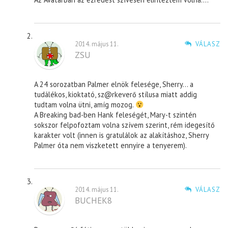
2014. május 11.
VÁLASZ
ZSU
A 24 sorozatban Palmer elnök felesége, Sherry… a
tudálékos, kioktató, sz@rkeverő stílusa miatt addig
tudtam volna ütni, amíg mozog.
A Breaking bad-ben Hank feleségét, Mary-t szintén
sokszor felpofoztam volna szívem szerint, rém idegesítő
karakter volt (innen is gratulálok az alakításhoz, Sherry
Palmer óta nem viszketett ennyire a tenyerem).
2014. május 11.
VÁLASZ
BUCHEK8