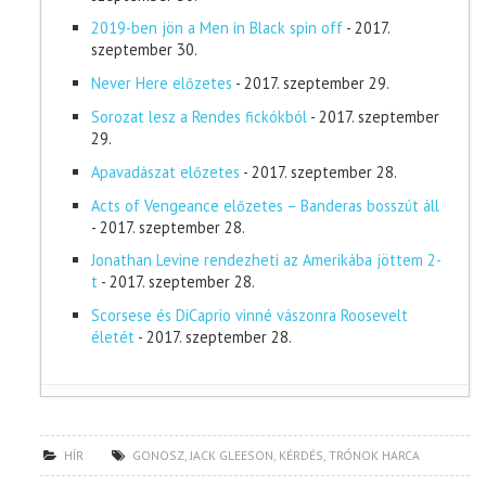
2019-ben jön a Men in Black spin off
- 2017.
szeptember 30.
Never Here előzetes
- 2017. szeptember 29.
Sorozat lesz a Rendes fickókból
- 2017. szeptember
29.
Apavadászat előzetes
- 2017. szeptember 28.
Acts of Vengeance előzetes – Banderas bosszút áll
- 2017. szeptember 28.
Jonathan Levine rendezheti az Amerikába jöttem 2-
t
- 2017. szeptember 28.
Scorsese és DiCaprio vinné vászonra Roosevelt
életét
- 2017. szeptember 28.
HÍR
GONOSZ
,
JACK GLEESON
,
KÉRDÉS
,
TRÓNOK HARCA