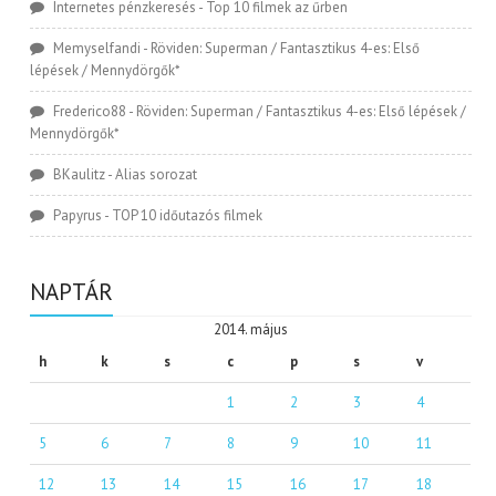
Internetes pénzkeresés
-
Top 10 filmek az űrben
Memyselfandi
-
Röviden: Superman / Fantasztikus 4-es: Első
lépések / Mennydörgők*
Frederico88
-
Röviden: Superman / Fantasztikus 4-es: Első lépések /
Mennydörgők*
BKaulitz
-
Alias sorozat
Papyrus
-
TOP 10 időutazós filmek
NAPTÁR
2014. május
h
k
s
c
p
s
v
1
2
3
4
5
6
7
8
9
10
11
12
13
14
15
16
17
18