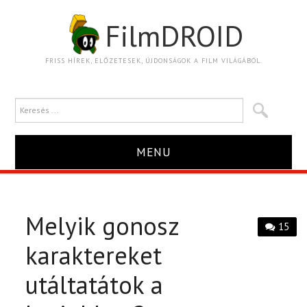
FilmDROID
FRISS HÍREK, ELŐZETESEK, ÚJDONSÁGOK A FILM VILÁGÁBÓL.
MENU
HÍR
Melyik gonosz
TRAILER
15
karaktereket
KRITIKA
utáltatátok a
BOXOFFICE