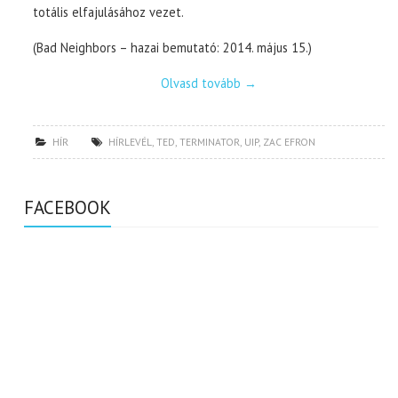
totális elfajulásához vezet.
(Bad Neighbors – hazai bemutató: 2014. május 15.)
Olvasd tovább
→
HÍR
HÍRLEVÉL
,
TED
,
TERMINATOR
,
UIP
,
ZAC EFRON
FACEBOOK