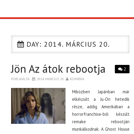
TOP10
KULISSZA
DAY:
2014. MÁRCIUS 20.
CIKK
Jön Az átok rebootja
PÓLÓ RENDELÉS
2
PUBLIKÁLTA
2014. MÁRCIUS 20.
KOIMBRA
Miközben Japánban már
elkészült a Ju-On hetedik
része, addig Amerikában a
horrorfranchise-ból készült
remake rebootján
munkálkodnak. A Ghost House