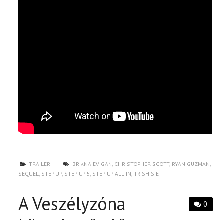
TRAILER
BRIANA EVIGAN
,
CHRISTOPHER SCOTT
,
RYAN GUZMAN
,
SEQUEL
,
STEP UP
,
STEP UP 5
,
STEP UP ALL IN
,
TRISH SIE
A Veszélyzóna
0