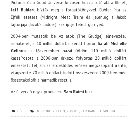
Pictures és a Good Universe közösen hozza tető alá a filmet,
Jeff Buhler
t bízták meg a forgatókönyvvel. Buhler írta az
Éjféli etetést (Midnight Meat Train) és jelenleg a Jákob
lajtorjája (Jacob’s Ladder) szkriptje felett görnyed.
2004-ben mutatták be Az átok (The Grudge) elnevezésű
remake-et, a 10 millió dollárba került horror
Sarah Michelle
Gellar
ral a főszerepben hazai földön 110 millió dollárt
kasszírozott, a 2006-ban érkező folytatás 20 millió dollárt
emésztett fel, ám az érdeklődés erősen megcsappant iránta,
világszerte 70 millió dollárt tudott összeszedni. 2009-ben még
összetákolták a harmadik részt is.
Az új verzió egyik producere
Sam Raimi
lesz.
HÍR
HORRORHÍR
,
JU ON
,
REBOOT
,
SAM RAIMI
,
TE GRUDGE