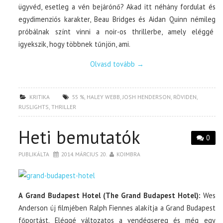
ügyvéd, esetleg a vén bejárónő? Akad itt néhány fordulat és
egydimenziós karakter, Beau Bridges és Aidan Quinn némileg
próbálnak színt vinni a noir-os thrillerbe, amely eléggé
igyekszik, hogy többnek tűnjön, ami.
Olvasd tovább
→
KRITIKA
55 %
,
HALEY WEBB
,
JOSH HENDERSON
,
RÖVIDEN
,
RUSLIGHTS
,
THRILLER
Heti bemutatók
0
PUBLIKÁLTA
2014. MÁRCIUS 20.
KOIMBRA
A Grand Budapest Hotel (The Grand Budapest Hotel):
Wes
Anderson új filmjében Ralph Fiennes alakítja a Grand Budapest
főportást. Eléggé változatos a vendégsereg és még egy