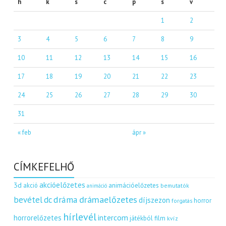
h
k
s
c
p
s
v
1
2
3
4
5
6
7
8
9
10
11
12
13
14
15
16
17
18
19
20
21
22
23
24
25
26
27
28
29
30
31
« feb
ápr »
CÍMKEFELHŐ
akcióelőzetes
3d
akció
animációelőzetes
bemutatók
animáció
dráma
drámaelőzetes
bevétel
dc
díjszezon
horror
forgatás
hírlevél
intercom
horrorelőzetes
játékból film
kvíz