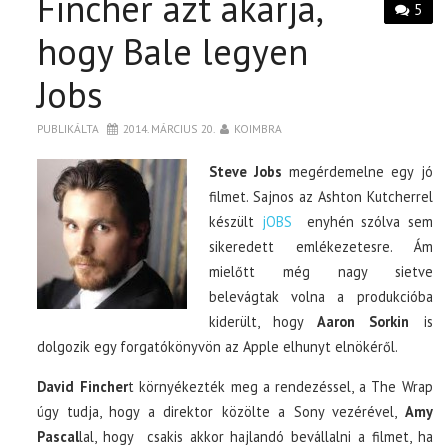
Fincher azt akarja,
5
hogy Bale legyen
Jobs
PUBLIKÁLTA
2014. MÁRCIUS 20.
KOIMBRA
Steve Jobs
megérdemelne egy jó
filmet. Sajnos az Ashton Kutcherrel
készült
jOBS
enyhén szólva sem
sikeredett emlékezetesre. Ám
mielőtt még nagy sietve
belevágtak volna a produkcióba
kiderült, hogy
Aaron Sorkin
is
dolgozik egy forgatókönyvön az Apple elhunyt elnökéről.
David Fincher
t környékezték meg a rendezéssel, a The Wrap
úgy tudja, hogy a direktor közölte a Sony vezérével,
Amy
Pascal
lal, hogy csakis akkor hajlandó bevállalni a filmet, ha