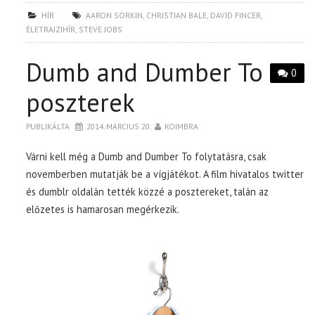
HÍR
AARON SORKIN
,
CHRISTIAN BALE
,
DAVID FINCER
,
ÉLETRAJZIHÍR
,
STEVE JOBS
Dumb and Dumber To
0
poszterek
PUBLIKÁLTA
2014. MÁRCIUS 20.
KOIMBRA
Várni kell még a Dumb and Dumber To folytatásra, csak
novemberben mutatják be a vígjátékot. A film hivatalos twitter
és dumblr oldalán tették közzé a posztereket, talán az
előzetes is hamarosan megérkezik.