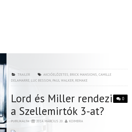
TRAILER
AKCIÓELŐZETES
,
BRICK MANSIONS
,
CAMILLE
DELAMARRE
,
LUC BESSON
,
PAUL WALKER
,
REMAKE
Lord és Miller rendezi
0
a Szellemirtók 3-at?
PUBLIKÁLTA
2014. MÁRCIUS 20.
KOIMBRA