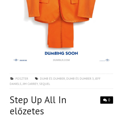
POSZTER
DUMB ÉS DUMBER
,
DUMB ÉS DUMBER 3
,
JEFF
DANIELS
,
JIM CARREY
,
SEQUEL
Step Up All In
0
előzetes