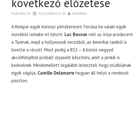
következő előzetese
PUBLIKÁLTA
2014. MÁRCIUS 20.
KOIMBRA
A filmipar egyik könnyű pénzkereseti forrása ha valaki egyik
művéből remake-et készít.
Luc Besson
volt az írója-producere
a Taxinak, majd a hollywoodi verzióból, az Amerikai taxiból is
kivette a részét. Most pedig a B13 – A bűnös negyed
akciófilmjéből próbált olyasmit készíteni, amit a jenkik is
kedvelnek. Mindemellett legalább leteszteli, hogy stúdiójának
egyik vágója,
Camille Delamarre
hogyan áll helyt a rendezői
poszton.