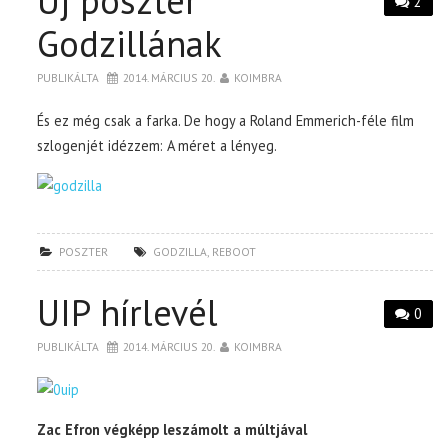
Új poszter
2
Godzillának
PUBLIKÁLTA
2014. MÁRCIUS 20.
KOIMBRA
És ez még csak a farka. De hogy a Roland Emmerich-féle film
szlogenjét idézzem: A méret a lényeg.
POSZTER
GODZILLA
,
REBOOT
UIP hírlevél
0
PUBLIKÁLTA
2014. MÁRCIUS 20.
KOIMBRA
Zac Efron végképp leszámolt a múltjával