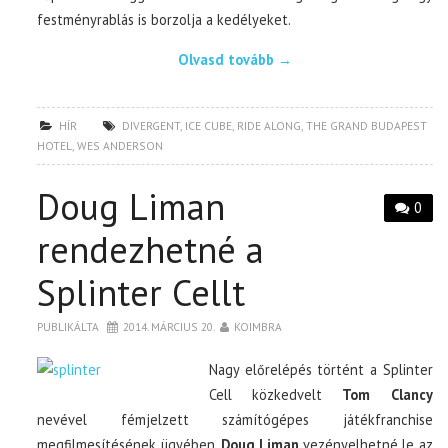
festményrablás is borzolja a kedélyeket.
Olvasd tovább
→
HÍR
DIVERGENT
,
ICE CUBE
,
RIDE ALONG
,
THE GRAND BUDAPEST
HOTEL
,
WES ANDERSON
Doug Liman
0
rendezhetné a
Splinter Cellt
PUBLIKÁLTA
2014. MÁRCIUS 20.
KOIMBRA
Nagy előrelépés történt a Splinter
Cell közkedvelt
Tom Clancy
nevével fémjelzett számítógépes játékfranchise
megfilmesítésének ügyében.
Doug Liman
vezényelhetné le az