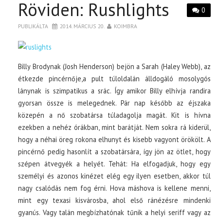
Röviden: Rushlights
0
PUBLIKÁLTA
2014. MÁRCIUS 20.
KOIMBRA
Billy Brodynak (Josh Henderson) bejön a Sarah (Haley Webb), az
étkezde pincérnője,a pult túloldalán álldogáló mosolygós
lánynak is szimpatikus a srác. Így amikor Billy elhívja randira
gyorsan össze is melegednek. Pár nap később az éjszaka
közepén a nő szobatársa túladagolja magát. Kit is hívna
ezekben a nehéz órákban, mint barátját. Nem sokra rá kiderül,
hogy a néhai öreg rokona elhunyt és kisebb vagyont örökölt. A
pincérnő pedig hasonlít a szobatársára, így jön az ötlet, hogy
szépen átvegyék a helyét. Tehát: Ha elfogadjuk, hogy egy
személyi és azonos kinézet elég egy ilyen esetben, akkor túl
nagy csalódás nem fog érni. Hova máshova is kellene menni,
mint egy texasi kisvárosba, ahol első ránézésre mindenki
gyanús. Vagy talán megbízhatónak tűnik a helyi seriff vagy az