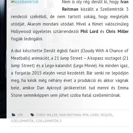
Nem is oly rég derült ki, hogy
Ivan
Reitman
kiszállt a Szellemirtók 3
rendezői székéből, de nem tartott sokáig, hogy megleljék
utódját. Akarom mondani utódait. Mivel a filmet valószínűleg
Hollywood ügyeletes sztárrendezői
Phil Lord
és
Chris Miller
fogják ledirigálni.
A duó készítette Derült égből fasírt (Cloudy With A Chance of
Meatballs) animációt, a 21 Jump Street – A kopasz osztagot (21
Jump Street) és a Lego-kalandot (Lego Movie). Ha minden igaz,
a forgatás 2015 elején veszi kezdetét. Bár senki ne lepődjön
meg, ha késik még néhány évet a produkció és akkor vágnak
bele, amikor Dan Aykroyd járókerettel tud menni és Emma
Stone semmiképpen sem jöhet szóba fiatal szellemirtónak.
HÍR
CHRIS MILLER
,
IVAN REITMAN
,
PHIL LORD
,
SEQUEL
,
SZELLEMIRTÓK
,
SZELLEMIRTÓK 3