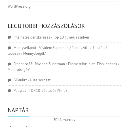
WordPress.org
LEGUTÓBBI HOZZÁSZÓLÁSOK
Internetes pénzkeresés
-
Top 10 filmek az űrben
Memyselfandi
-
Röviden: Superman / Fantasztikus 4-es: Első
lépések / Mennydörgők*
Frederico88
-
Röviden: Superman / Fantasztikus 4-es: Első lépések /
Mennydörgők*
BKaulitz
-
Alias sorozat
Papyrus
-
TOP 10 időutazós filmek
NAPTÁR
2014. március