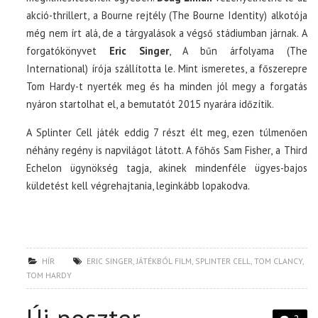
akció-thrillert, a Bourne rejtély (The Bourne Identity) alkotója
még nem írt alá, de a tárgyalások a végső stádiumban járnak. A
forgatókönyvet
Eric Singer
, A bűn árfolyama (The
International) írója szállította le. Mint ismeretes, a főszerepre
Tom Hardy-t nyerték meg és ha minden jól megy a forgatás
nyáron startolhat el, a bemutatót 2015 nyarára időzítik.
A Splinter Cell játék eddig 7 részt élt meg, ezen túlmenően
néhány regény is napvilágot látott. A főhős Sam Fisher, a Third
Echelon ügynökség tagja, akinek mindenféle ügyes-bajos
küldetést kell végrehajtania, leginkább lopakodva.
HÍR
ERIC SINGER
,
JÁTÉKBÓL FILM
,
SPLINTER CELL
,
TOM CLANCY
,
TOM HARDY