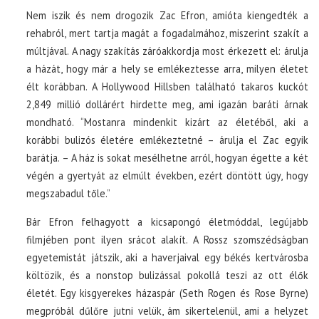
Nem iszik és nem drogozik Zac Efron, amióta kiengedték a
rehabról, mert tartja magát a fogadalmához, miszerint szakít a
múltjával. A nagy szakítás záróakkordja most érkezett el: árulja
a házát, hogy már a hely se emlékeztesse arra, milyen életet
élt korábban. A Hollywood Hillsben található takaros kuckót
2,849 millió dollárért hirdette meg, ami igazán baráti árnak
mondható. “Mostanra mindenkit kizárt az életéből, aki a
korábbi bulizós életére emlékeztetné – árulja el Zac egyik
barátja. – A ház is sokat mesélhetne arról, hogyan égette a két
végén a gyertyát az elmúlt években, ezért döntött úgy, hogy
megszabadul tőle.”
Bár Efron felhagyott a kicsapongó életmóddal, legújabb
filmjében pont ilyen srácot alakít. A Rossz szomszédságban
egyetemistát játszik, aki a haverjaival egy békés kertvárosba
költözik, és a nonstop bulizással pokollá teszi az ott élők
életét. Egy kisgyerekes házaspár (Seth Rogen és Rose Byrne)
megpróbál dűlőre jutni velük, ám sikertelenül, ami a helyzet