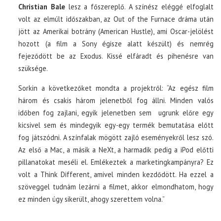
Christian Bale
lesz a főszereplő. A színész eléggé elfoglalt
volt az elmúlt időszakban, az Out of the Furnace dráma után
jött az Amerikai botrány (American Hustle), ami Oscar-jelölést
hozott (a film a Sony égisze alatt készült) és nemrég
fejeződött be az Exodus. Kissé elfáradt és pihenésre van
szüksége.
Sorkin a következőket mondta a projektről: “Az egész film
három és csakis három jelenetből fog állni. Minden valós
időben fog zajlani, egyik jelenetben sem ugrunk előre egy
kicsivel sem és mindegyik egy-egy termék bemutatása előtt
fog játszódni. A színfalak mögött zajló eseményekről lesz szó.
Az első a Mac, a másik a NeXt, a harmadik pedig a iPod előtti
pillanatokat meséli el. Emlékeztek a marketingkampányra? Ez
volt a Think Different, amivel minden kezdődött. Ha ezzel a
szöveggel tudnám lezárni a filmet, akkor elmondhatom, hogy
ez minden úgy sikerült, ahogy szerettem volna.”