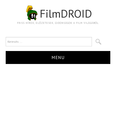
FilmDROID
FRISS HÍREK, ELŐZETESEK, ÚJDONSÁGOK A FILM VILÁGÁBÓL.
MENU
HÍR
TRAILER
KRITIKA
BOXOFFICE