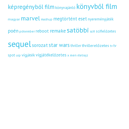
könyvből film
képregényből film
könyvajánló
marvel
megtörtént eset
nyereményjáték
magyar
mashup
satöbbi
remake
poén
reboot
scifielőzetes
pókember
scifi
sequel
star wars
sorozat
thrillerelőzetes
thriller
tv
tv
vígjátékelőzetes
vígjáték
spot
uip
x men
életrajz