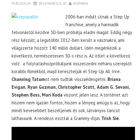
PUBLIKÁLTA
2014. MÁRCIUS 20.
KOIMBRA
2006-ban indult útnak a Step Up
franchise, amely a harmadik
felvonástól kezdve 3D-ben próbálja eladni magát. Eddig négy
rész készült, a legutóbbi 2012-ben került a vásznakra, ami
világszerte hozott 140 millió dollárt. Idén megérkezik a
következő, természetesen 3D-s rész is. Az ötlet a következő
volt: a folytatáshozpróbáljunk összeszedni néhány szereplőt
korábbi filmekből, majd kereszteljük el Step Up All Inre.
Channing Tatum
ot nem tudták visszaédesgetni,
Briana
Evigan, Ryan Guzman, Christopher Scott,
Adam G. Sevani,
Stephen Boss, Mari Koda
viszont jelen lesz. A történet azt
hiszem nem igazán fontos, hiszen a lényeg amúgy is az, hogy
minél kevesebbet beszéljenek és sok, látványos táncot
láthassunk. A rendező ezúttal a Grammy-díjas
Trish Sie
.