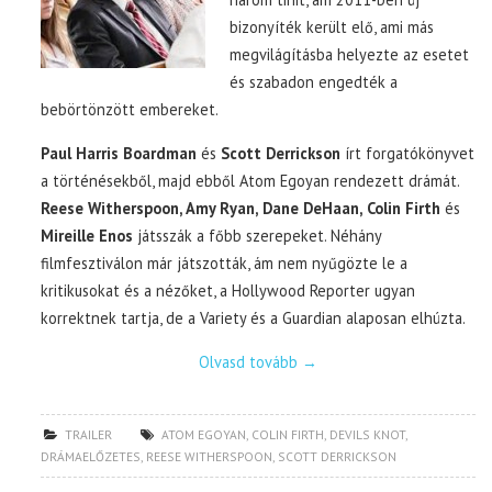
bizonyíték került elő, ami más
megvilágításba helyezte az esetet
és szabadon engedték a
bebörtönzött embereket.
Paul Harris Boardman
és
Scott Derrickson
írt forgatókönyvet
a történésekből, majd ebből Atom Egoyan rendezett drámát.
Reese Witherspoon, Amy Ryan, Dane DeHaan, Colin Firth
és
Mireille Enos
játsszák a főbb szerepeket. Néhány
filmfesztiválon már játszották, ám nem nyűgözte le a
kritikusokat és a nézőket, a Hollywood Reporter ugyan
korrektnek tartja, de a Variety és a Guardian alaposan elhúzta.
Olvasd tovább
→
TRAILER
ATOM EGOYAN
,
COLIN FIRTH
,
DEVILS KNOT
,
DRÁMAELŐZETES
,
REESE WITHERSPOON
,
SCOTT DERRICKSON