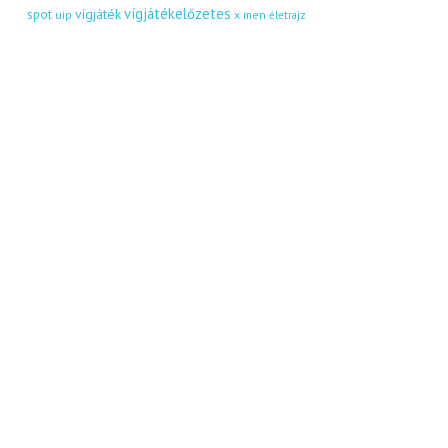
vígjátékelőzetes
vígjáték
spot
uip
x men
életrajz