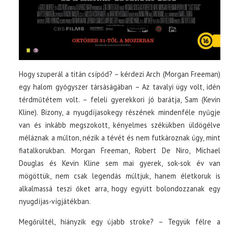
Hogy szuperál a titán csípőd? – kérdezi Arch (Morgan Freeman)
egy halom gyógyszer társáságában – Az tavalyi ügy volt, idén
térdműtétem volt. – feleli gyerekkori jó barátja, Sam (Kevin
Kline). Bizony, a nyugdíjasokegy részének mindenféle nyűgje
van és inkább megszokott, kényelmes székükben üldögélve
méláznak a múlton, nézik a tévét és nem futkároznak úgy, mint
fiatalkorukban. Morgan Freeman, Robert De Niro, Michael
Douglas és Kevin Kline sem mai gyerek, sok-sok év van
mögöttük, nem csak legendás múltjuk, hanem életkoruk is
alkalmassá teszi őket arra, hogy együtt bolondozzanak egy
nyugdíjas-vígjátékban.
Megőrültél, hiányzik egy újabb stroke? – Tegyük félre a