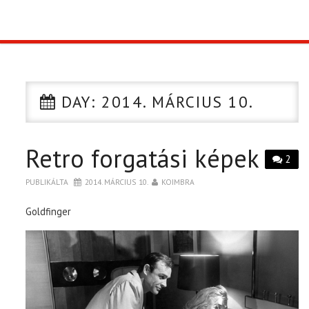
TOP10
KULISSZA
DAY:
2014. MÁRCIUS 10.
CIKK
Retro forgatási képek
PÓLÓ RENDELÉS
2
PUBLIKÁLTA
2014. MÁRCIUS 10.
KOIMBRA
Goldfinger