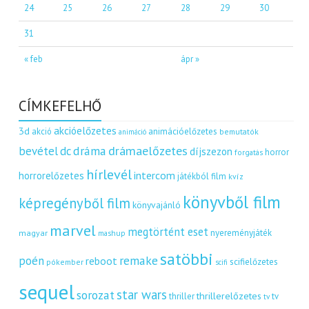
24
25
26
27
28
29
30
31
« feb
ápr »
CÍMKEFELHŐ
akcióelőzetes
3d
akció
animációelőzetes
bemutatók
animáció
dráma
drámaelőzetes
bevétel
dc
díjszezon
horror
forgatás
hírlevél
intercom
horrorelőzetes
játékból film
kvíz
könyvből film
képregényből film
könyvajánló
marvel
megtörtént eset
nyereményjáték
magyar
mashup
satöbbi
remake
poén
reboot
scifielőzetes
pókember
scifi
sequel
star wars
sorozat
thrillerelőzetes
thriller
tv
tv