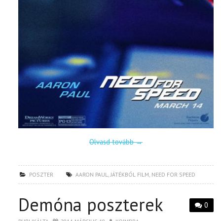
Olvasd tovább
→
POSZTER
AARON PAUL
,
JÁTÉKBÓL FILM
,
NEED FOR SPEED
Demóna poszterek
0