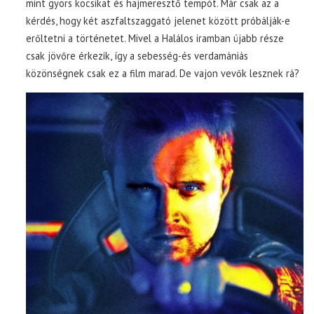
mint gyors kocsikat és hajmeresztő tempót. Már csak az a
kérdés, hogy két aszfaltszaggató jelenet között próbálják-e
erőltetni a történetet. Mivel a Halálos iramban újabb része
csak jövőre érkezik, így a sebesség-és verdamániás
közönségnek csak ez a film marad. De vajon vevők lesznek rá?