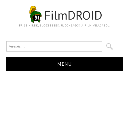
FilmDROID
FRISS HÍREK, ELŐZETESEK, ÚJDONSÁGOK A FILM VILÁGÁBÓL.
MENU
HÍR
TRAILER
KRITIKA
BOXOFFICE