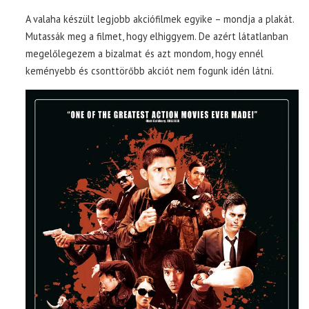
A valaha készült legjobb akciófilmek egyike – mondja a plakát.
Mutassák meg a filmet, hogy elhiggyem. De azért látatlanban
megelőlegezem a bizalmat és azt mondom, hogy ennél
keményebb és csonttörőbb akciót nem fogunk idén látni.