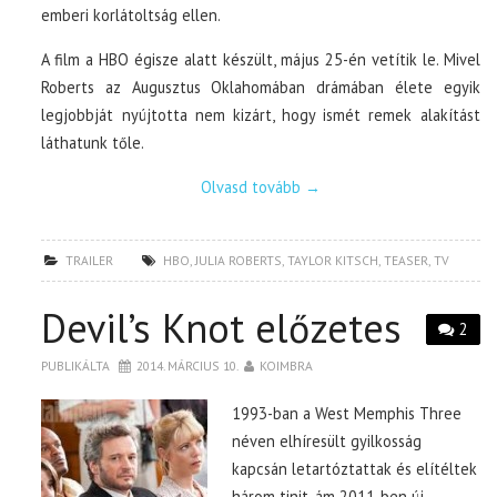
emberi korlátoltság ellen.
A film a HBO égisze alatt készült, május 25-én vetítik le. Mivel
Roberts az Augusztus Oklahomában drámában élete egyik
legjobbját nyújtotta nem kizárt, hogy ismét remek alakítást
láthatunk tőle.
Olvasd tovább
→
TRAILER
HBO
,
JULIA ROBERTS
,
TAYLOR KITSCH
,
TEASER
,
TV
Devil’s Knot előzetes
2
PUBLIKÁLTA
2014. MÁRCIUS 10.
KOIMBRA
1993-ban a West Memphis Three
néven elhíresült gyilkosság
kapcsán letartóztattak és elítéltek
három tinit, ám 2011-ben új