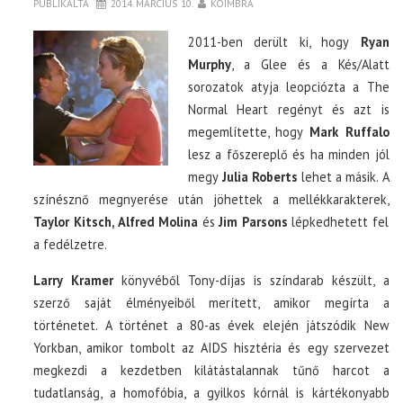
PUBLIKÁLTA
2014. MÁRCIUS 10.
KOIMBRA
2011-ben derült ki, hogy
Ryan
Murphy
, a Glee és a Kés/Alatt
sorozatok atyja leopciózta a The
Normal Heart regényt és azt is
megemlítette, hogy
Mark Ruffalo
lesz a főszereplő és ha minden jól
megy
Julia Roberts
lehet a másik. A
színésznő megnyerése után jöhettek a mellékkarakterek,
Taylor Kitsch, Alfred Molina
és
Jim Parsons
lépkedhetett fel
a fedélzetre.
Larry Kramer
könyvéből Tony-díjas is színdarab készült, a
szerző saját élményeiből merített, amikor megírta a
történetet. A történet a 80-as évek elején játszódik New
Yorkban, amikor tombolt az AIDS hisztéria és egy szervezet
megkezdi a kezdetben kilátástalannak tűnő harcot a
tudatlanság, a homofóbia, a gyilkos kórnál is kártékonyabb