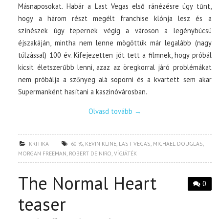
Másnaposokat. Habár a Last Vegas első ránézésre úgy tűnt,
hogy a három részt megélt franchise klónja lesz és a
színészek úgy tepernek végig a városon a legénybúcsú
éjszakáján, mintha nem lenne mögöttük már legalább (nagy
túlzással) 100 év. Kifejezetten jót tett a filmnek, hogy próbál
kicsit életszerűbb lenni, azaz az öregkorral járó problémákat
nem próbálja a szőnyeg alá söpörni és a kvartett sem akar
Supermanként hasítani a kaszinóvárosban.
Olvasd tovább
→
KRITIKA
60 %
,
KEVIN KLINE
,
LAST VEGAS
,
MICHAEL DOUGLAS
,
MORGAN FREEMAN
,
ROBERT DE NIRO
,
VÍGJÁTÉK
The Normal Heart
0
teaser