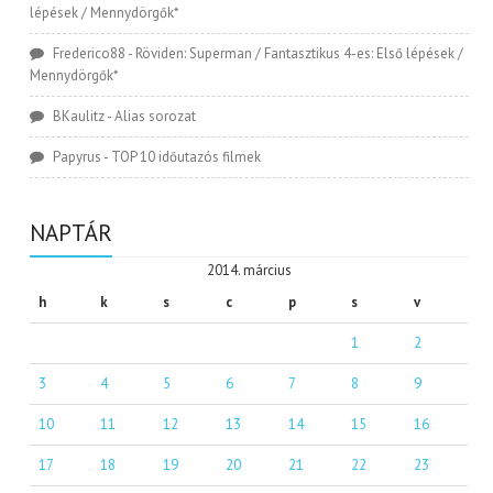
lépések / Mennydörgők*
Frederico88
-
Röviden: Superman / Fantasztikus 4-es: Első lépések /
Mennydörgők*
BKaulitz
-
Alias sorozat
Papyrus
-
TOP 10 időutazós filmek
NAPTÁR
2014. március
h
k
s
c
p
s
v
1
2
3
4
5
6
7
8
9
10
11
12
13
14
15
16
17
18
19
20
21
22
23