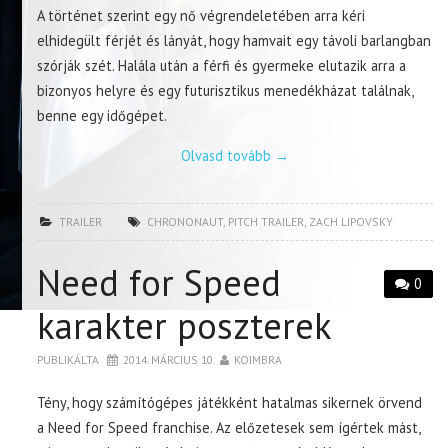
A történet szerint egy nő végrendeletében arra kéri
elhidegült férjét és lányát, hogy hamvait egy távoli barlangban
szórják szét. Halála után a férfi és gyermeke elutazik arra a
bizonyos helyre és egy futurisztikus menedékházat találnak,
benne egy időgépet.
Olvasd tovább
→
TRAILER
CHRONONAUT
,
PITCH TRAILER
,
ZACH LIPOVSKY
Need for Speed
0
karakter poszterek
PUBLIKÁLTA
2014. MÁRCIUS 10.
KOIMBRA
Tény, hogy számítógépes játékként hatalmas sikernek örvend
a Need for Speed franchise. Az előzetesek sem ígértek mást,