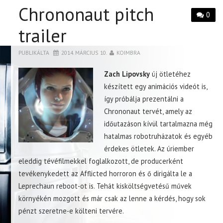
Chrononaut pitch
0
trailer
PUBLIKÁLTA
2014. MÁRCIUS 10.
KOIMBRA
Zach Lipovsky
új ötletéhez
készített egy animációs videót is,
így próbálja prezentálni a
Chrononaut tervét, amely az
időutazáson kívül tartalmazna még
hatalmas robotruházatok és egyéb
érdekes ötletek. Az úriember
eleddig tévéfilmekkel foglalkozott, de producerként
tevékenykedett az Afflicted horroron és ő dirigálta le a
Leprechaun reboot-ot is. Tehát kisköltségvetésű művek
környékén mozgott és már csak az lenne a kérdés, hogy sok
pénzt szeretne-e költeni tervére.