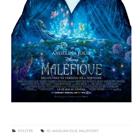
POSZTER
3D
,
ANGELINA JOLIE
,
MALEFICENT