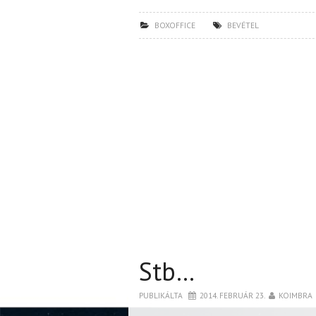
BOXOFFICE
BEVÉTEL
Stb…
PUBLIKÁLTA
2014. FEBRUÁR 23.
KOIMBRA