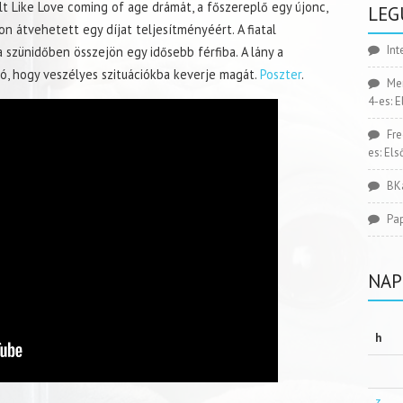
lt Like Love coming of age drámát, a főszereplő egy újonc,
LEG
álon átvehetett egy díjat teljesítményéért. A fiatal
Int
 a szünidőben összejön egy idősebb férfiba. A lány a
ó, hogy veszélyes szituációkba keverje magát.
Poszter
.
Me
4-es: 
Fr
es: El
BK
Pa
NAP
h