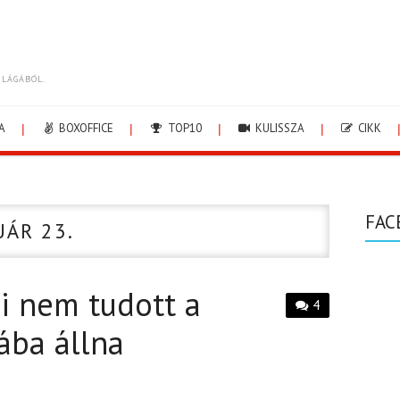
ILÁGÁBÓL.
A
BOXOFFICE
TOP10
KULISSZA
CIKK
FAC
UÁR 23.
ki nem tudott a
4
ába állna