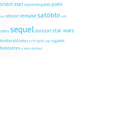
örtént eset
poén
nyereményjáték
satöbbi
remake
reboot
ber
scifi
sequel
star wars
sorozat
őzetes
thrillerelőzetes
vígjáték
tv spot
uip
tv
tékelőzetes
x men
életrajz