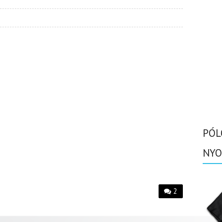
PÓL
NYO
2