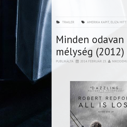
TRAILER
AMERIKA KAPIT
,
ELIZA HIT
Minden odavan 
mélység (2012)
PUBLIKÁLTA
2014. FEBRUÁR 23.
NIKODEM