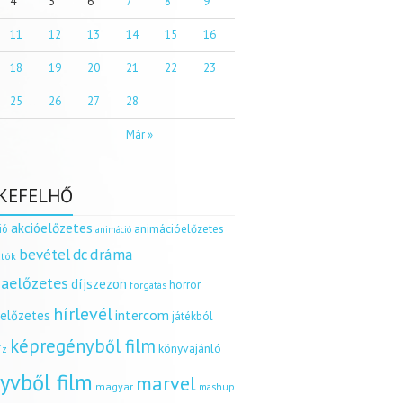
4
5
6
7
8
9
11
12
13
14
15
16
18
19
20
21
22
23
25
26
27
28
Már »
KEFELHŐ
akcióelőzetes
ió
animációelőzetes
animáció
dráma
bevétel
dc
tók
aelőzetes
díjszezon
horror
forgatás
hírlevél
intercom
relőzetes
játékból
képregényből film
könyvajánló
íz
yvből film
marvel
magyar
mashup