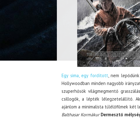
Egy sima, egy fordított
, nem lepődünk
Hollywoodban minden nagyobb irányzat i
szuperhősök világmegmentő grasszálásá
csillogók, a lépték lélegzetelállító.
ajánlom a minimalista túlélőfilmek két
Balthasar Kormákur
Dermesztő mélysé