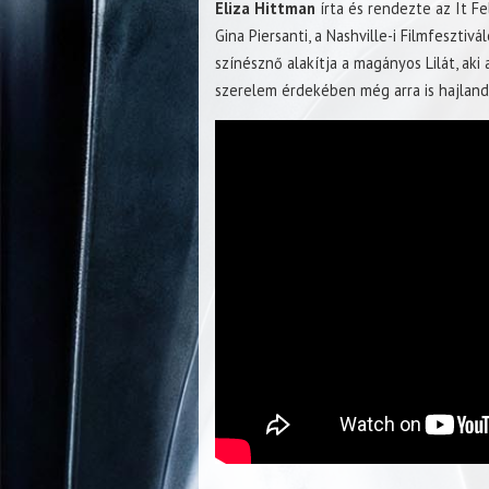
Eliza Hittman
írta és rendezte az It Fe
Gina Piersanti, a Nashville-i Filmfesztiv
színésznő alakítja a magányos Lilát, aki
szerelem érdekében még arra is hajland