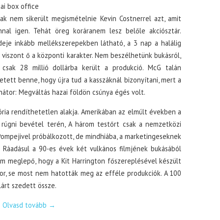
ai box office
ak nem sikerült megismételnie Kevin Costnerrel azt, amit
nal igen. Tehát öreg koráranem lesz belőle akciósztár.
deje inkább mellékszerepekben látható, a 3 nap a halálig
 viszont ő a központi karakter. Nem beszélhetünk bukásról,
 csak 28 millió dollárba került a produkció. McG talán
ett benne, hogy újra tud a kasszáknál bizonyítani, mert a
átor: Megváltás hazai földön csúnya égés volt.
ória rendíthetetlen alakja. Amerikában az elmúlt években a
a rúgni bevétel terén, A három testőrt csak a nemzetközi
Pompejivel próbálkozott, de mindhiába, a marketingeseknek
 Ráadásul a 90-es évek két vulkános filmjének bukásából
m meglepő, hogy a Kit Harrington főszereplésével készült
kkor, se most nem hatották meg az efféle produkciók. A 100
llárt szedett össze.
Olvasd tovább
→