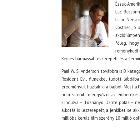
Észak-Amerik
Luc Bessonn
Liam Neeson
Costner jó i
akciófilmben
főleg, hogy
reménykedhet
Kémes hármassal leszerepelt és a Termin
Paul W. S. Anderson továbbra is B kateg
Resident Evil filmekkel tudott labdáb
eredmények húzták ki a bajból. Most a 
nem sikerült meggyőzni az embereket.
kiindulva – Tűzhányó, Dante pokla – ne
alkotás is leszerepelt, a jenkiket se a
millióba került film szerény 10 millió do