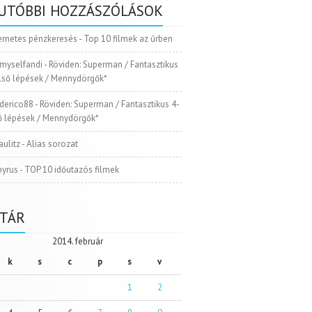
UTÓBBI HOZZÁSZÓLÁSOK
ernetes pénzkeresés
-
Top 10 filmek az űrben
myselfandi
-
Röviden: Superman / Fantasztikus
Első lépések / Mennydörgők*
ederico88
-
Röviden: Superman / Fantasztikus 4-
ső lépések / Mennydörgők*
aulitz
-
Alias sorozat
pyrus
-
TOP 10 időutazós filmek
TÁR
2014. február
k
s
c
p
s
v
1
2