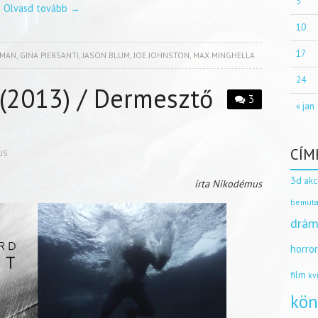
3
Olvasd tovább
→
10
17
TMAN
,
GINA PIERSANTI
,
JASON BLUM
,
JOE JOHNSTON
,
MAX MINGHELLA
24
(2013) / Dermesztő
3
« jan
CÍM
US
3d
akc
írta Nikodémus
bemuta
drám
horro
film
kv
kön