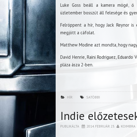
Luke Goss beáll a kamera mögé, ő d
üzletember bosszút áll felesége és gyer
Felröppent a hír, hogy Jack Reynor is
megjött a cáfolat.
Matthew Modine azt mondta, hogy nagyon
David Henrie, Raini Rodriguez, Eduardo V
pláza ásza 2-ben.
HÍR
SATÖBBI
Indie előzetese
PUBLIKÁLTA
2014. FEBRUÁR 23.
KOIMBRA