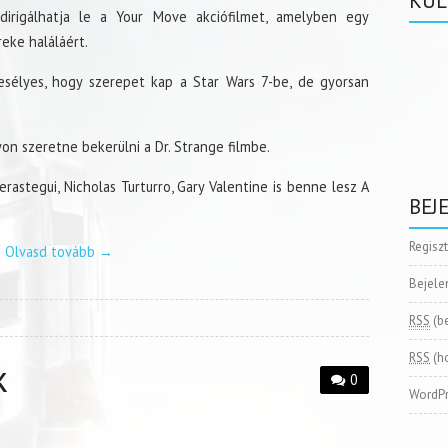
KÜL
irigálhatja le a Your Move akciófilmet, amelyben egy
eke haláláért.
 esélyes, hogy szerepet kap a Star Wars 7-be, de gyorsan
 szeretne bekerülni a Dr. Strange filmbe.
erastegui, Nicholas Turturro, Gary Valentine is benne lesz A
BEJ
Regisz
Olvasd tovább
→
Bejele
RSS
(b
RSS
(h
k
0
WordPr