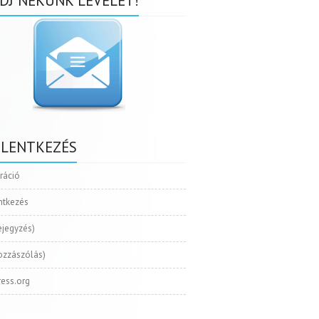
DJ NEKÜNK LEVELET!
ELENTKEZÉS
tráció
ntkezés
ejegyzés)
ozzászólás)
ess.org