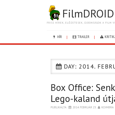
FilmDROID
FRISS HÍREK, ELŐZETESEK, ÚJDONSÁGOK A FILM V
HÍR
TRAILER
KRITIK
DAY:
2014. FEBR
Box Office: Sen
Lego-kaland útj
PUBLIKÁLTA
2014. FEBRUÁR 23.
KOIMBRA