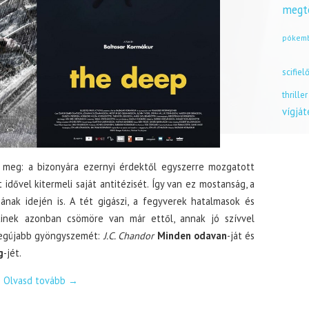
megt
pókem
scifiel
thriller
vígjá
 meg: a bizonyára ezernyi érdektől egyszerre mozgatott
dővel kitermeli saját antitézisét. Így van ez mostanság, a
nak idején is. A tét gigászi, a fegyverek hatalmasok és
 Akinek azonban csömöre van már ettől, annak jó szívvel
 legújabb gyöngyszemét:
J.C. Chandor
Minden odavan
-ját és
g
-jét.
Olvasd tovább
→