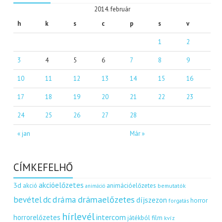
2014. február
h
k
s
c
p
s
v
1
2
3
4
5
6
7
8
9
10
11
12
13
14
15
16
17
18
19
20
21
22
23
24
25
26
27
28
« jan
Már »
CÍMKEFELHŐ
akcióelőzetes
3d
akció
animációelőzetes
bemutatók
animáció
dráma
drámaelőzetes
bevétel
dc
díjszezon
horror
forgatás
hírlevél
intercom
horrorelőzetes
játékból film
kvíz