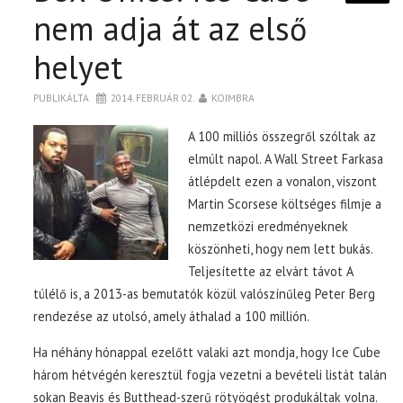
nem adja át az első
helyet
PUBLIKÁLTA
2014. FEBRUÁR 02.
KOIMBRA
A 100 milliós összegről szóltak az
elmúlt napol. A Wall Street Farkasa
átlépdelt ezen a vonalon, viszont
Martin Scorsese költséges filmje a
nemzetközi eredményeknek
köszönheti, hogy nem lett bukás.
Teljesítette az elvárt távot A
túlélő is, a 2013-as bemutatók közül valószínűleg Peter Berg
rendezése az utolsó, amely áthalad a 100 millión.
Ha néhány hónappal ezelőtt valaki azt mondja, hogy Ice Cube
három hétvégén keresztül fogja vezetni a bevételi listát talán
sokan Beavis és Butthead-szerű rötyögést produkáltak volna.