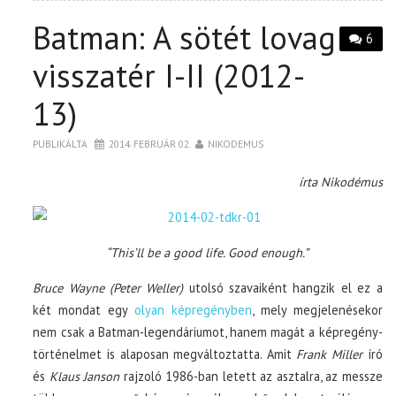
Batman: A sötét lovag
6
visszatér I-II (2012-
13)
PUBLIKÁLTA
2014. FEBRUÁR 02.
NIKODEMUS
írta Nikodémus
“This’ll be a good life. Good enough.”
Bruce Wayne (Peter Weller)
utolsó szavaiként hangzik el ez a
két mondat egy
olyan képregényben
, mely megjelenésekor
nem csak a Batman-legendáriumot, hanem magát a képregény-
történelmet is alaposan megváltoztatta. Amit
Frank Miller
író
és
Klaus Janson
rajzoló 1986-ban letett az asztalra, az messze