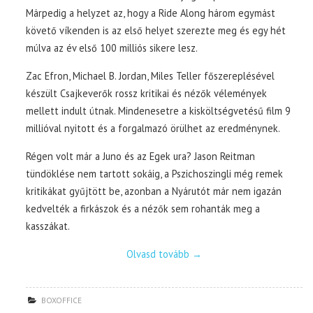
Márpedig a helyzet az, hogy a Ride Along három egymást
követő víkenden is az első helyet szerezte meg és egy hét
múlva az év első 100 milliós sikere lesz.
Zac Efron, Michael B. Jordan, Miles Teller főszereplésével
készült Csajkeverők rossz kritikai és nézők vélemények
mellett indult útnak. Mindenesetre a kisköltségvetésű film 9
millióval nyitott és a forgalmazó örülhet az eredménynek.
Régen volt már a Juno és az Egek ura? Jason Reitman
tündöklése nem tartott sokáig, a Pszichoszingli még remek
kritikákat gyűjtött be, azonban a Nyárutót már nem igazán
kedvelték a firkászok és a nézők sem rohanták meg a
kasszákat.
Olvasd tovább
→
BOXOFFICE