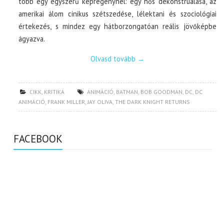
több egy egyszerű képregénynél: egy hős dekonstruálása, az
amerikai álom cinikus szétszedése, lélektani és szociológiai
értekezés, s mindez egy hátborzongatóan reális jövőképbe
ágyazva.
Olvasd tovább
→
CIKK
,
KRITIKA
ANIMÁCIÓ
,
BATMAN
,
BOB GOODMAN
,
DC
,
DC
ANIMÁCIÓ
,
FRANK MILLER
,
JAY OLIVA
,
THE DARK KNIGHT RETURNS
FACEBOOK