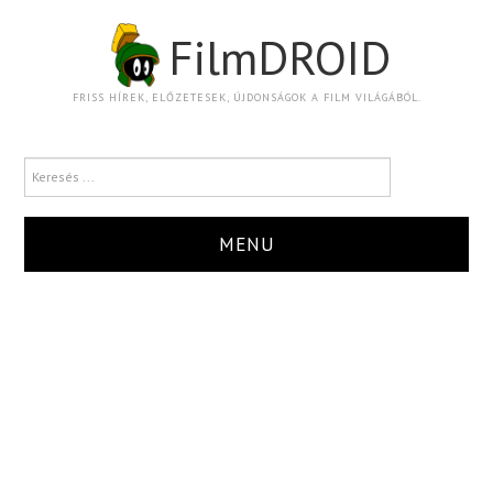
FilmDROID
FRISS HÍREK, ELŐZETESEK, ÚJDONSÁGOK A FILM VILÁGÁBÓL.
MENU
HÍR
TRAILER
KRITIKA
BOXOFFICE