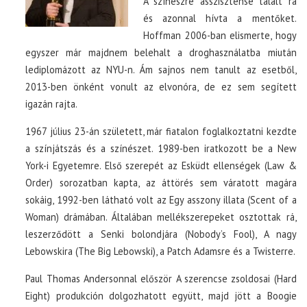
A színészre asszisztense talált rá
és azonnal hívta a mentőket.
Hoffman 2006-ban elismerte, hogy
egyszer már majdnem belehalt a droghasználatba miután
lediplomázott az NYU-n. Ám sajnos nem tanult az esetből,
2013-ben önként vonult az elvonóra, de ez sem segített
igazán rajta.
1967 július 23-án született, már fiatalon foglalkoztatni kezdte
a színjátszás és a színészet. 1989-ben iratkozott be a New
York-i Egyetemre. Első szerepét az Esküdt ellenségek (Law &
Order) sorozatban kapta, az áttörés sem váratott magára
sokáig, 1992-ben látható volt az Egy asszony illata (Scent of a
Woman) drámában. Általában mellékszerepeket osztottak rá,
leszerződött a Senki bolondjára (Nobody’s Fool), A nagy
Lebowskira (The Big Lebowski), a Patch Adamsre és a Twisterre.
Paul Thomas Andersonnal először A szerencse zsoldosai (Hard
Eight) produkción dolgozhatott együtt, majd jött a Boogie