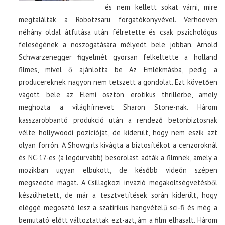
és nem kellett sokat várni, mire
megtalálták a Robotzsaru forgatókönyvével. Verhoeven
néhány oldal átfutása után félretette és csak pszichológus
feleségének a noszogatására mélyedt bele jobban. Arnold
Schwarzenegger figyelmét gyorsan felkeltette a holland
filmes, mivel ő ajánlotta be Az Emlékmásba, pedig a
producereknek nagyon nem tetszett a gondolat. Ezt követően
vágott bele az Elemi ösztön erotikus thrillerbe, amely
meghozta a világhírnevet Sharon Stone-nak. Három
kasszarobbantó produkció után a rendező betonbiztosnak
vélte hollywoodi pozícióját, de kiderült, hogy nem eszik azt
olyan forrón. A Showgirls kivágta a biztosítékot a cenzoroknál
és NC-17-es (a legdurvább) besorolást adták a filmnek, amely a
mozikban ugyan elbukott, de később videón szépen
megszedte magát. A Csillagközi invázió megaköltségvetésből
készülhetett, de már a tesztvetítések során kiderült, hogy
eléggé megosztó lesz a szatirikus hangvételű sci-fi és még a
bemutató előtt változtattak ezt-azt, ám a film elhasalt. Három