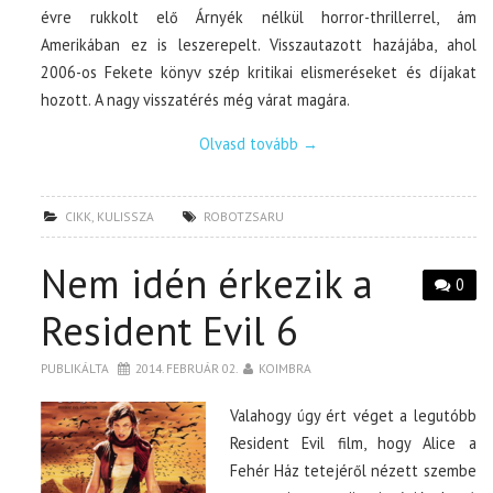
évre rukkolt elő Árnyék nélkül horror-thrillerrel, ám
Amerikában ez is leszerepelt. Visszautazott hazájába, ahol
2006-os Fekete könyv szép kritikai elismeréseket és díjakat
hozott. A nagy visszatérés még várat magára.
Olvasd tovább
→
CIKK
,
KULISSZA
ROBOTZSARU
Nem idén érkezik a
0
Resident Evil 6
PUBLIKÁLTA
2014. FEBRUÁR 02.
KOIMBRA
Valahogy úgy ért véget a legutóbb
Resident Evil film, hogy Alice a
Fehér Ház tetejéről nézett szembe