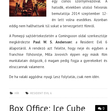
egy csinos szörnyinvázióval. A
hatodik, elviekben utolsó felvonás
bemutatója 2014 szeptember 12-
én lett volna esedékes. Azonban
eddig nem hallhattunk túl sokat a tervezgetett filmről.
A Pomepji sajtóértekezletén a Comingsoon oldal szerkesztője
megkérdezte
Paul W. S. Anderson
t a Resident Evil 6
állapotáról. A rendező azt felelte, hogy neje és egyben a
franchise főhősnője, Milla Jovovich éppen egy másik film
munkálatain dolgozik, ő magam pedig fogja a gyerekeiket és
elruccannak valamerre.
De ha valaki aggódna: nyugi. Lesz folytatás, csak nem idén.
HÍR
RESIDENT EVIL 6
Box Office: Ice Cube
0