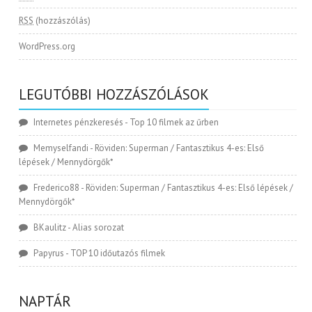
RSS
(hozzászólás)
WordPress.org
LEGUTÓBBI HOZZÁSZÓLÁSOK
Internetes pénzkeresés
-
Top 10 filmek az űrben
Memyselfandi
-
Röviden: Superman / Fantasztikus 4-es: Első
lépések / Mennydörgők*
Frederico88
-
Röviden: Superman / Fantasztikus 4-es: Első lépések /
Mennydörgők*
BKaulitz
-
Alias sorozat
Papyrus
-
TOP 10 időutazós filmek
NAPTÁR