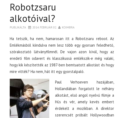
Robotzsaru
alkotóival?
PUBLIKÁLTA
2014. FEBRUÁR 02.
KOIMBRA
Ha tetszik, ha nem, hamarosan itt a Robotzsaru reboot. Az
Emlékmásból kiindulva nem lesz több egy gyorsan feledhető,
szórakoztató látványfilmnél. De vajon azon kívül, hogy az
eredeti film odavert és klasszikussá emlékszik-e még valaki,
hogy kik készítették az 1987-ben bemtuatott alkotást és hogy
mire vitték? Ha nem, hát itt egy gyorstalpaló.
Paul Verhoeven hazájában,
Hollandiában forgatott le néhány
alkotást, első angol nyelvű filmje a
Hús és vér, amely kevés embert
érdekelt a mozikban. A direktor
szerencsét próbált Hollywoodban