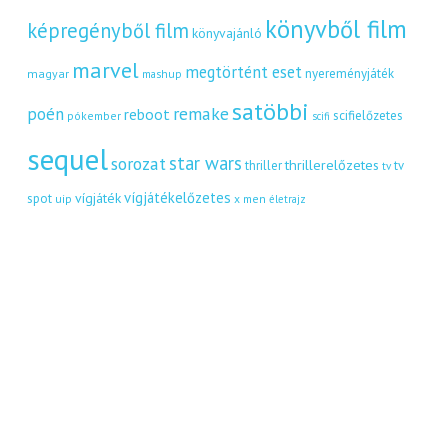
könyvből film
képregényből film
könyvajánló
marvel
megtörtént eset
nyereményjáték
magyar
mashup
satöbbi
remake
poén
reboot
scifielőzetes
pókember
scifi
sequel
star wars
sorozat
thrillerelőzetes
thriller
tv
tv
vígjátékelőzetes
vígjáték
spot
uip
x men
életrajz