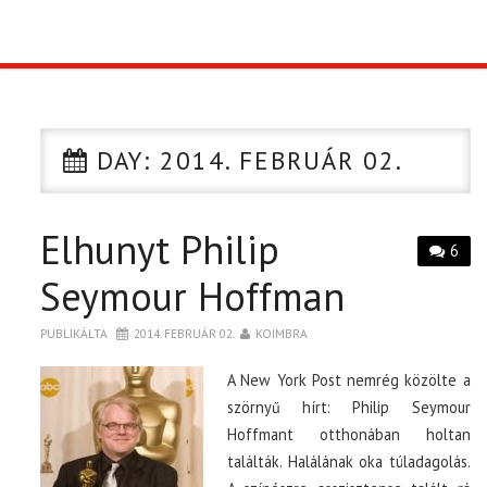
TOP10
KULISSZA
DAY:
2014. FEBRUÁR 02.
CIKK
Elhunyt Philip
PÓLÓ RENDELÉS
6
Seymour Hoffman
PUBLIKÁLTA
2014. FEBRUÁR 02.
KOIMBRA
A New York Post nemrég közölte a
szörnyű hírt: Philip Seymour
Hoffmant otthonában holtan
találták. Halálának oka túladagolás.