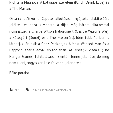
Nights, a Magnolia, A kótyagos szerelem (Punch Drunk Love) és
a The Master.
Oscarra először a Capote alkotásban nyújtott alakításáért
jelölték és haza is vihette a díjat. Még három alkalommal
nominálták, a Charlie Wilson háborújáért (Charlie Wilson’s War),
a Kételyért (Doubt) és a The Masterért). Idén több filmben is
láthatjuk, érkezik a God’s Pocket, az A Most Wanted Man és a
Happysh széria egyik epizódjában. Az éhezők viadala (The
Hunger Games) folytatásában szintén lenne jelenése, de még
nem tudni, hogy sikerült-e felvenni jeleneteit.
Béke poraira.
HÍR
PHILIP SEYMOUR HOFFMAN
,
RIP