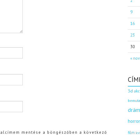
2
9
16
23
30
« nov
CÍM
3d
akc
bemuta
drám
horro
dalcímem mentése a böngészőben a következő
film
kv