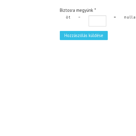
Biztosra megyünk
*
öt
−
=
nulla