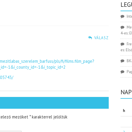
LEG
Int
Me
4-es: 
VÁLASZ
Fr
es: El
/mezitlabas_szerelem_barfuss/pls/fi/films.film_page?
BK
_id=-1&i_county_id=-1&i_topic_id=2
Pa
405743/
NAP
h
telező mezőket
*
karakterrel jelöltük