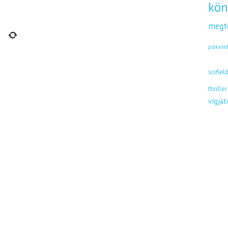
kön
megt
pókem
scifiel
thriller
vígjá