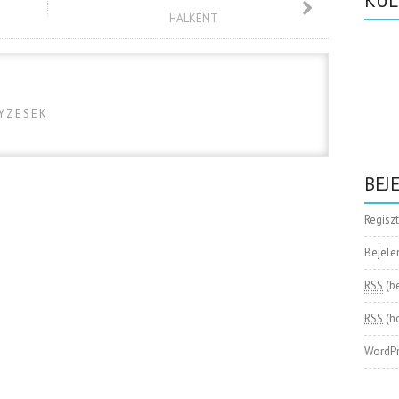
KÜL
HALKÉNT
GYZESEK
BEJ
Regisz
Bejele
RSS
(b
RSS
(h
WordPr