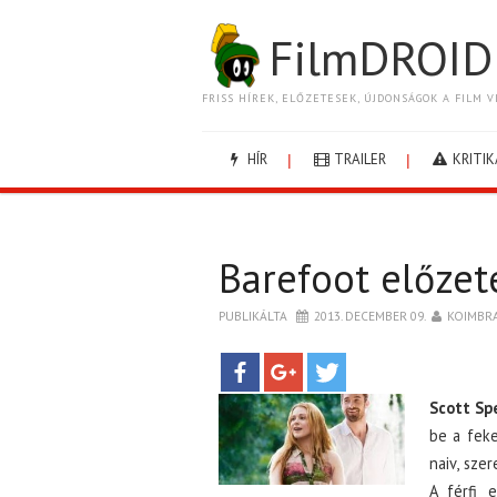
FilmDROID
FRISS HÍREK, ELŐZETESEK, ÚJDONSÁGOK A FILM V
HÍR
TRAILER
KRITIK
Barefoot előzet
PUBLIKÁLTA
2013. DECEMBER 09.
KOIMBR
Scott S
be a feke
naiv, sze
A férfi 