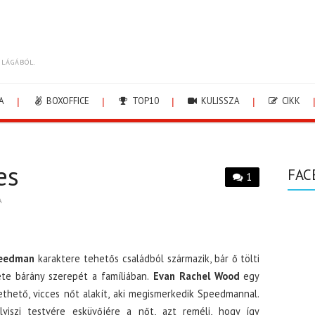
ILÁGÁBÓL.
A
BOXOFFICE
TOP10
KULISSZA
CIKK
es
FAC
1
A
peedman
karaktere tehetős családból származik, bár ő tölti
te bárány szerepét a famíliában.
Evan Rachel Wood
egy
rethető, vicces nőt alakít, aki megismerkedik Speedmannal.
elviszi testvére esküvőjére a nőt, azt reméli, hogy így