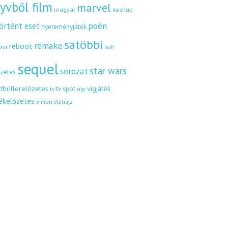
yvből film
marvel
magyar
mashup
örtént eset
poén
nyereményjáték
satöbbi
remake
reboot
ber
scifi
sequel
star wars
sorozat
őzetes
thrillerelőzetes
vígjáték
tv spot
uip
tv
tékelőzetes
x men
életrajz