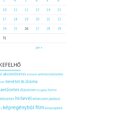
3
4
5
6
7
8
10
11
12
13
14
15
17
18
19
20
21
22
24
25
26
27
28
29
31
jan »
KEFELHŐ
akcióelőzetes
ió
animációelőzetes
animáció
dráma
bevétel
dc
tók
aelőzetes
díjszezon
horror
forgatás
hírlevél
intercom
relőzetes
játékból
képregényből film
könyvajánló
íz