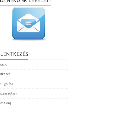
DJ NEKÜNK LEVELET!
ELENTKEZÉS
tráció
ntkezés
ejegyzés)
ozzászólás)
ess.org