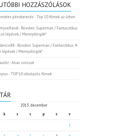
UTÓBBI HOZZÁSZÓLÁSOK
ernetes pénzkeresés
-
Top 10 filmek az űrben
myselfandi
-
Röviden: Superman / Fantasztikus
Első lépések / Mennydörgők*
ederico88
-
Röviden: Superman / Fantasztikus 4-
ső lépések / Mennydörgők*
aulitz
-
Alias sorozat
pyrus
-
TOP 10 időutazós filmek
TÁR
2013. december
k
s
c
p
s
v
1