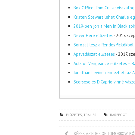
Box Office: Tom Cruise visszafog
Kristen Stewart lehet Charlie eg
2019-ben jön a Men in Black spi
Never Here előzetes
- 2017. sze
Sorozat lesz a Rendes fickókból
Apavadászat előzetes
- 2017. s
Acts of Vengeance előzetes – Ba
Jonathan Levine rendezheti az A
Scorsese és DiCaprio vinné vász
ELŐZETES
,
TRAILER
BAREFOOT
KÉPEK AZ EDGE OF TOMORROW-BÓ