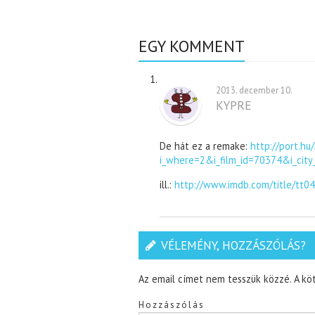
EGY KOMMENT
2013. december 10.
KYPRE
De hát ez a remake:
http://port.hu
i_where=2&i_film_id=70374&i_city
ill.:
http://www.imdb.com/title/tt0
VÉLEMÉNY, HOZZÁSZÓLÁS?
Az email címet nem tesszük közzé.
A kö
Hozzászólás