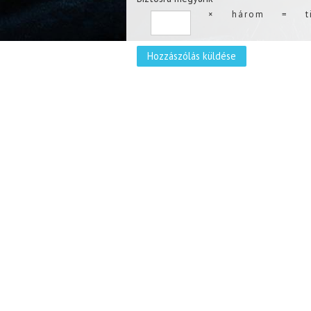
×
három
=
t