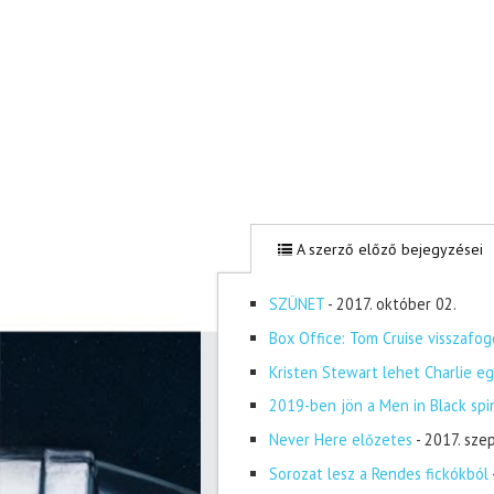
A szerző előző bejegyzései
SZÜNET
- 2017. október 02.
Box Office: Tom Cruise visszafog
Kristen Stewart lehet Charlie eg
2019-ben jön a Men in Black spi
Never Here előzetes
- 2017. sze
Sorozat lesz a Rendes fickókból