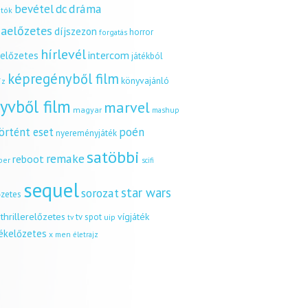
dráma
bevétel
dc
tók
aelőzetes
díjszezon
horror
forgatás
hírlevél
intercom
relőzetes
játékból
képregényből film
könyvajánló
íz
yvből film
marvel
magyar
mashup
örtént eset
poén
nyereményjáték
satöbbi
remake
reboot
ber
scifi
sequel
star wars
sorozat
őzetes
thrillerelőzetes
vígjáték
tv spot
uip
tv
tékelőzetes
x men
életrajz