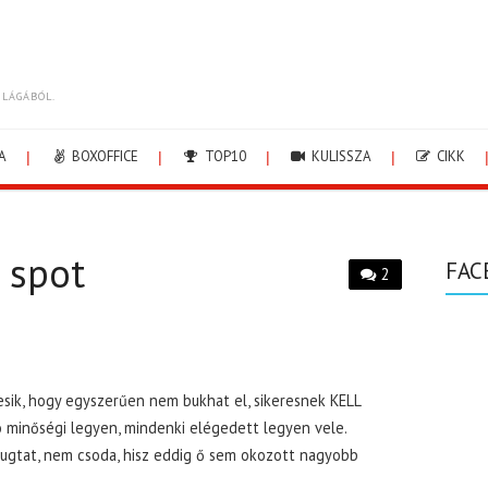
ILÁGÁBÓL.
A
BOXOFFICE
TOP10
KULISSZA
CIKK
 spot
FAC
2
sik, hogy egyszerűen nem bukhat el, sikeresnek KELL
ió minőségi legyen, mindenki elégedett legyen vele.
gtat, nem csoda, hisz eddig ő sem okozott nagyobb