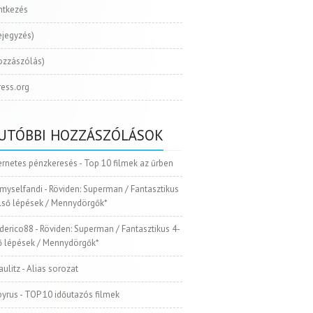
ntkezés
ejegyzés)
ozzászólás)
ess.org
UTÓBBI HOZZÁSZÓLÁSOK
ernetes pénzkeresés
-
Top 10 filmek az űrben
myselfandi
-
Röviden: Superman / Fantasztikus
Első lépések / Mennydörgők*
ederico88
-
Röviden: Superman / Fantasztikus 4-
ső lépések / Mennydörgők*
aulitz
-
Alias sorozat
pyrus
-
TOP 10 időutazós filmek