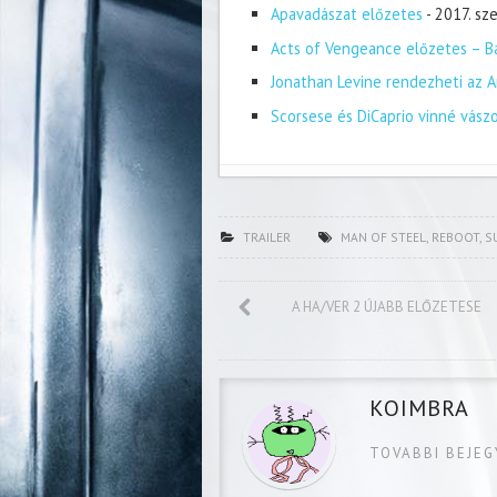
Apavadászat előzetes
- 2017. s
Acts of Vengeance előzetes – Ba
Jonathan Levine rendezheti az A
Scorsese és DiCaprio vinné vász
TRAILER
MAN OF STEEL
,
REBOOT
,
S
A HA/VER 2 ÚJABB ELŐZETESE
KOIMBRA
TOVABBI BEJE