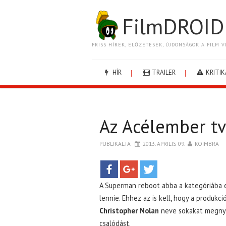
FilmDROID
FRISS HÍREK, ELŐZETESEK, ÚJDONSÁGOK A FILM V
HÍR
TRAILER
KRITIK
Az Acélember tv
PUBLIKÁLTA
2013. ÁPRILIS 09.
KOIMBRA
A Superman reboot abba a kategóriába e
lennie. Ehhez az is kell, hogy a produkc
Christopher Nolan
neve sokakat megnyu
csalódást.