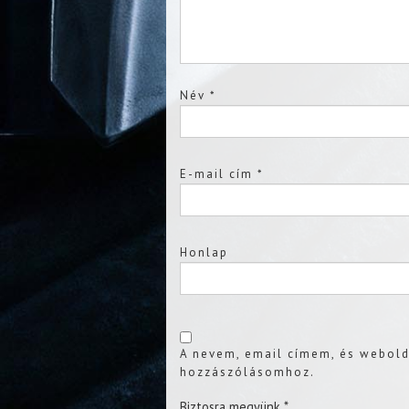
Név
*
E-mail cím
*
Honlap
A nevem, email címem, és webol
hozzászólásomhoz.
Biztosra megyünk
*