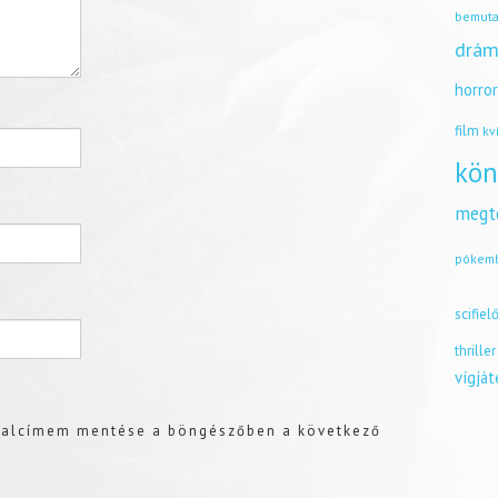
bemuta
drám
horro
film
kv
kön
megt
pókem
scifiel
thriller
vígjá
dalcímem mentése a böngészőben a következő