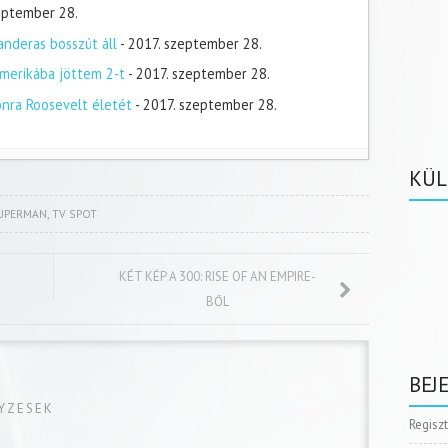
zeptember 28.
nderas bosszút áll
- 2017. szeptember 28.
merikába jöttem 2-t
- 2017. szeptember 28.
onra Roosevelt életét
- 2017. szeptember 28.
KÜL
UPERMAN
,
TV SPOT
KÉT KÉP A 300: RISE OF AN EMPIRE-
BŐL
BEJ
GYZESEK
Regisz