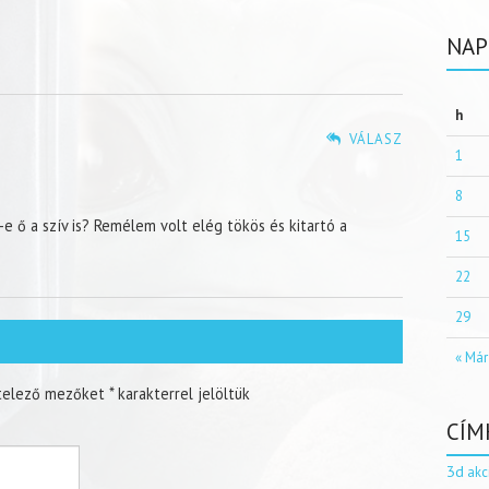
NAP
h
VÁLASZ
1
8
-e ő a szív is? Remélem volt elég tökös és kitartó a
15
22
29
« Már
telező mezőket
*
karakterrel jelöltük
CÍM
3d
akc