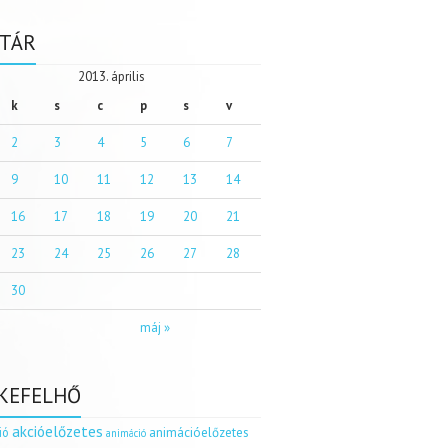
TÁR
2013. április
k
s
c
p
s
v
2
3
4
5
6
7
9
10
11
12
13
14
16
17
18
19
20
21
23
24
25
26
27
28
30
máj »
KEFELHŐ
akcióelőzetes
ió
animációelőzetes
animáció