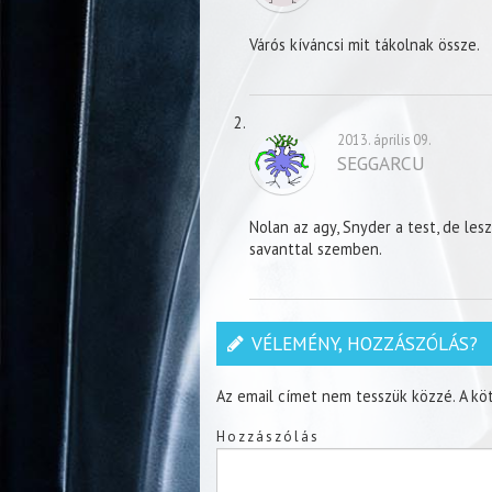
Várós kíváncsi mit tákolnak össze.
2013. április 09.
SEGGARCU
Nolan az agy, Snyder a test, de lesz
savanttal szemben.
VÉLEMÉNY, HOZZÁSZÓLÁS?
Az email címet nem tesszük közzé.
A kö
Hozzászólás