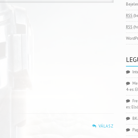
Bejele
RSS
(b
RSS
(h
WordPr
LEG
Int
Me
4-es: 
Fr
es: El
BK
VÁLASZ
Pa