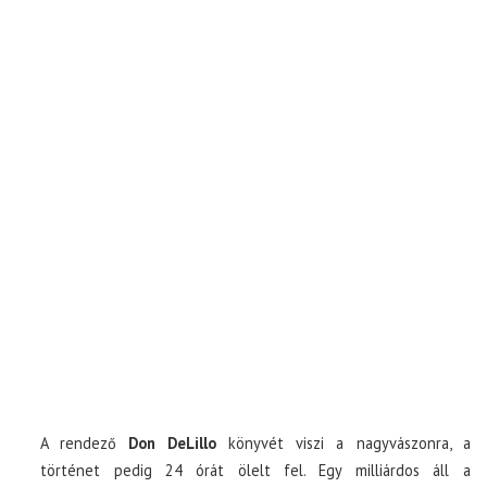
A rendező
Don DeLillo
könyvét viszi a nagyvászonra, a
történet pedig 24 órát ölelt fel. Egy milliárdos áll a