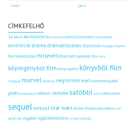
« nov
jan »
CÍMKEFELHŐ
akcióelőzetes
3d
akció
animációelőzetes
bemutatók
animáció
dráma
drámaelőzetes
bevétel
dc
díjszezon
horror
forgatás
hírlevél
intercom
horrorelőzetes
játékból film
kvíz
könyvből film
képregényből film
könyvajánló
marvel
megtörtént eset
nyereményjáték
magyar
mashup
satöbbi
remake
poén
reboot
scifielőzetes
pókember
scifi
sequel
star wars
sorozat
thrillerelőzetes
thriller
tv
tv
vígjátékelőzetes
vígjáték
spot
uip
x men
életrajz