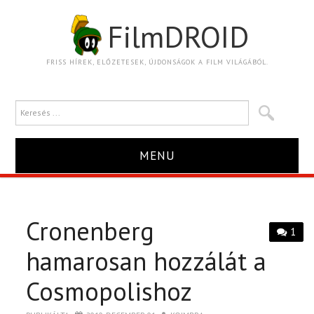
FilmDROID
FRISS HÍREK, ELŐZETESEK, ÚJDONSÁGOK A FILM VILÁGÁBÓL.
MENU
HÍR
Cronenberg
TRAILER
1
hamarosan hozzálát a
KRITIKA
Cosmopolishoz
BOXOFFICE