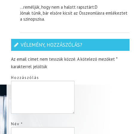
…reméljük, hogy nem a halott rapsztárt:D
Jónak tűnik, bár elsőre kicsit az Összeomlásra emlékeztet
a szinopszisa.
VÉLEMÉNY, HOZZÁSZÓLÁS?
Az email címet nem tesszük közzé.
A kötelező mezőket
*
karakterrel jelöltük
Hozzászólás
Név
*