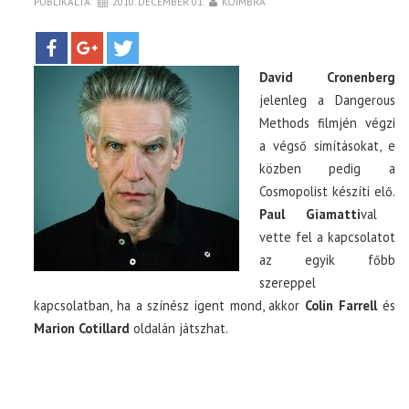
PUBLIKÁLTA
2010. DECEMBER 01.
KOIMBRA
TOP10
David Cronenberg
KULISSZA
jelenleg a Dangerous
Methods filmjén végzi
a végső simításokat, e
CIKK
közben pedig a
Cosmopolist készíti elő.
PÓLÓ RENDELÉS
Paul Giamatti
val
vette fel a kapcsolatot
az egyik főbb
szereppel
kapcsolatban, ha a színész igent mond, akkor
Colin Farrell
és
Marion Cotillard
oldalán játszhat.