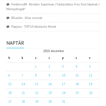
Frederico88
-
Röviden: Superman / Fantasztikus 4-es: Első lépések /
Mennydörgők*
BKaulitz
-
Alias sorozat
Papyrus
-
TOP 10 időutazós filmek
NAPTÁR
2010. december
h
k
s
c
p
s
v
1
2
3
4
5
6
7
8
9
10
11
12
13
14
15
16
17
18
19
20
21
22
23
24
25
26
27
28
29
30
31