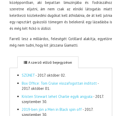
középpontban, aki bepattan limuzinjába és fodrászához
szeretne eljutni, ám nem csak az elnöki látogatás miatt
keletkező közlekedési dugókat kell áthidalnia, de át kell jutnia
egy rapsztárt gyászoló tömegen és belekerül egy lázadásba is
és még két fickó is üldözi.
Farrell lesz a milliárdos, feleségét Cotillard alakítja, egyelőre
még nem tudni, hogy kit játszana Giamatti.
A szerző előző bejegyzései
SZÜNET
- 2017. október 02.
Box Office: Tom Cruise visszafogottan indított
-
2017. október 01.
Kristen Stewart lehet Charlie egyik angyala
- 2017.
szeptember 30.
2019-ben jön a Men in Black spin off
- 2017.
szeptember 30.