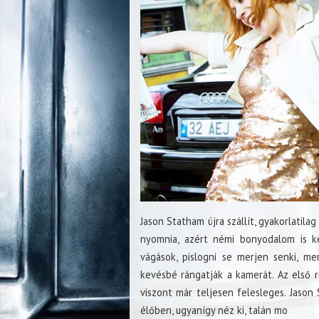
Jason Statham újra szállít, gyakorlatilag 
nyomnia, azért némi bonyodalom is kel
vágások, pislogni se merjen senki, me
kevésbé rángatják a kamerát. Az első r
viszont már teljesen felesleges. Jason
élőben, ugyanígy néz ki, talán mo