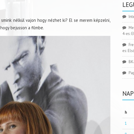
LEG
Int
smink nélkül vajon hogy nézhet ki? El se merem képzelni,
 hogy bejusson a filmbe.
Me
4-es: 
Fr
es: El
BK
Pa
NAP
h
1