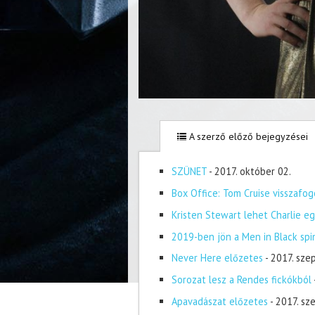
A szerző előző bejegyzései
SZÜNET
- 2017. október 02.
Box Office: Tom Cruise visszafog
Kristen Stewart lehet Charlie eg
2019-ben jön a Men in Black spi
Never Here előzetes
- 2017. sze
Sorozat lesz a Rendes fickókból
Apavadászat előzetes
- 2017. s