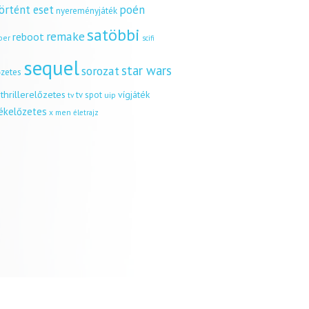
örtént eset
poén
nyereményjáték
satöbbi
remake
reboot
ber
scifi
sequel
star wars
sorozat
őzetes
thrillerelőzetes
vígjáték
tv spot
uip
tv
tékelőzetes
x men
életrajz