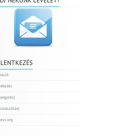
DJ NEKÜNK LEVELET!
ELENTKEZÉS
tráció
ntkezés
ejegyzés)
ozzászólás)
ess.org