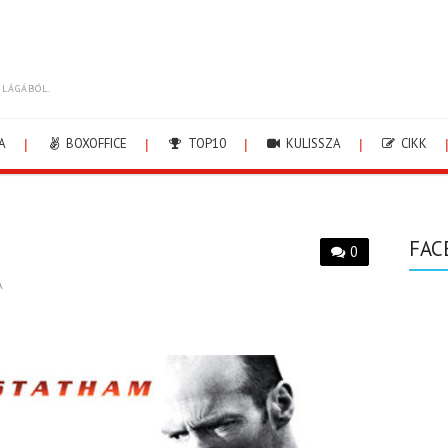
ILÁGÁBÓL.
A
BOXOFFICE
TOP10
KULISSZA
CIKK
FAC
0
A