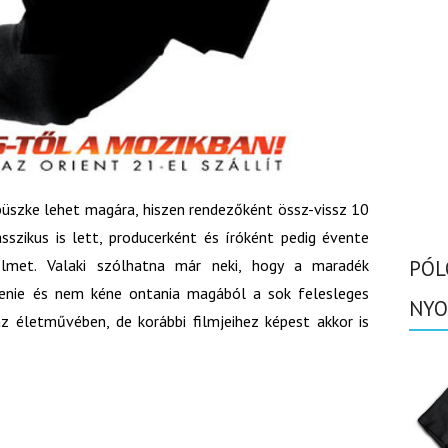
büszke lehet magára, hiszen rendezőként össz-vissz 10
sszikus is lett, producerként és íróként pedig évente
filmet. Valaki szólhatna már neki, hogy a maradék
PÓL
tenie és nem kéne ontania magából a sok felesleges
NYO
z életművében, de korábbi filmjeihez képest akkor is