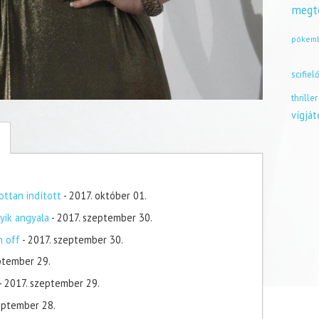
megt
pókem
scifiel
thriller
vígjá
ottan indított
- 2017. október 01.
yik angyala
- 2017. szeptember 30.
n off
- 2017. szeptember 30.
ptember 29.
- 2017. szeptember 29.
zeptember 28.