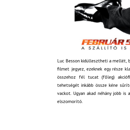
Luc Besson kidüllesztheti a mellét, 
filmet jegyez, ezeknek egy része kla
összehoz fél tucat (főleg) akció
tehetségét inkább össze kéne sűrí
vackot. Ugyan akad néhány jobb is a
elszomorító.