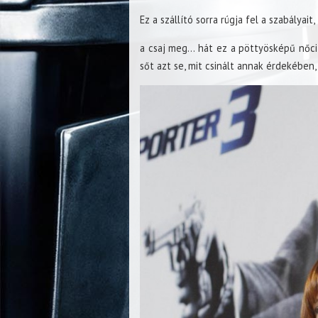
Ez a szállító sorra rúgja fel a szabályait,
a csaj meg… hát ez a pöttyösképű nőci 
sőt azt se, mit csinált annak érdekében,