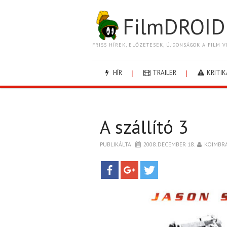
FilmDROID
FRISS HÍREK, ELŐZETESEK, ÚJDONSÁGOK A FILM V
HÍR
TRAILER
KRITIK
A szállító 3
PUBLIKÁLTA
2008. DECEMBER 18.
KOIMBR