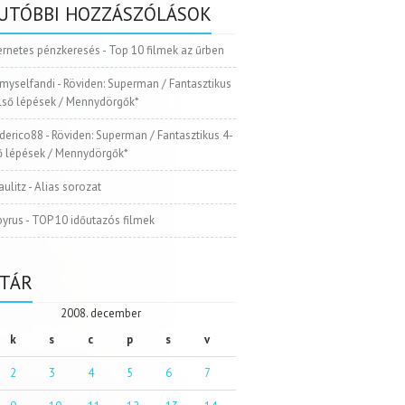
UTÓBBI HOZZÁSZÓLÁSOK
ernetes pénzkeresés
-
Top 10 filmek az űrben
myselfandi
-
Röviden: Superman / Fantasztikus
Első lépések / Mennydörgők*
ederico88
-
Röviden: Superman / Fantasztikus 4-
ső lépések / Mennydörgők*
aulitz
-
Alias sorozat
pyrus
-
TOP 10 időutazós filmek
TÁR
2008. december
k
s
c
p
s
v
2
3
4
5
6
7