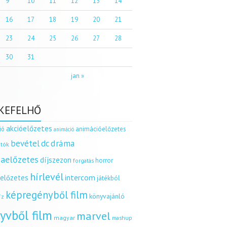
9
10
11
12
13
14
16
17
18
19
20
21
23
24
25
26
27
28
30
31
jan »
KEFELHŐ
akcióelőzetes
ió
animációelőzetes
animáció
dráma
bevétel
dc
tók
aelőzetes
díjszezon
horror
forgatás
hírlevél
intercom
relőzetes
játékból
képregényből film
könyvajánló
íz
yvből film
marvel
magyar
mashup