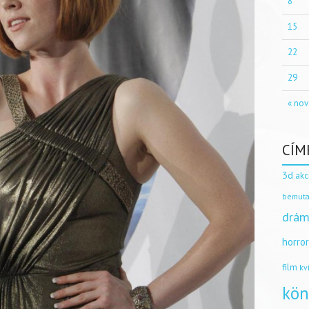
8
15
22
29
« nov
CÍM
3d
akc
bemuta
drám
horro
film
kv
kön