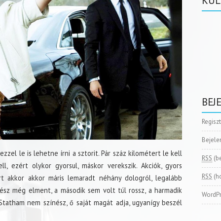
KÜL
BEJ
Regisz
Bejele
ezzel le is lehetne írni a sztorit. Pár száz kilométert le kell
RSS
(b
l, ezért olykor gyorsul, máskor verekszik. Akciók, gyors
RSS
(h
rt akkor akkor máris lemaradt néhány dologról, legalább
ész még elment, a második sem volt túl rossz, a harmadik
WordPr
 Statham nem színész, ő saját magát adja, ugyanígy beszél