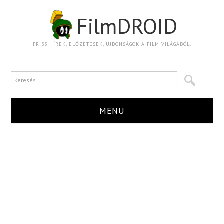
FilmDROID
FRISS HÍREK, ELŐZETESEK, ÚJDONSÁGOK A FILM VILÁGÁBÓL.
MENU
HÍR
TRAILER
KRITIKA
BOXOFFICE