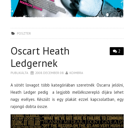
POSZTER
Oscart Heath
2
Ledgernek
PUBLIKÁLTA
2008. DECEMBER 08.
KOIMBRA
A sötét lovagot több kategóriában szeretnék Oscarra jelölni,
Heath Ledger pedig a legjobb mellékszereplő díjára lehet
nagy esélyes. Készült is egy plakát ezzel kapcsolatban, egy
rajongó dobta össze.