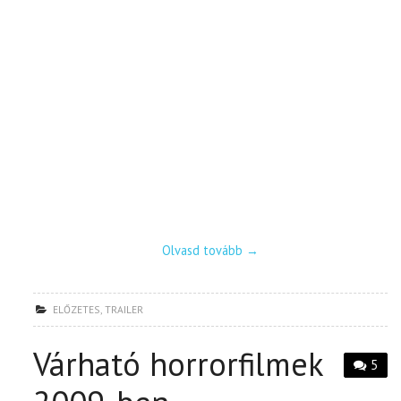
Olvasd tovább
→
ELŐZETES
,
TRAILER
Várható horrorfilmek
5