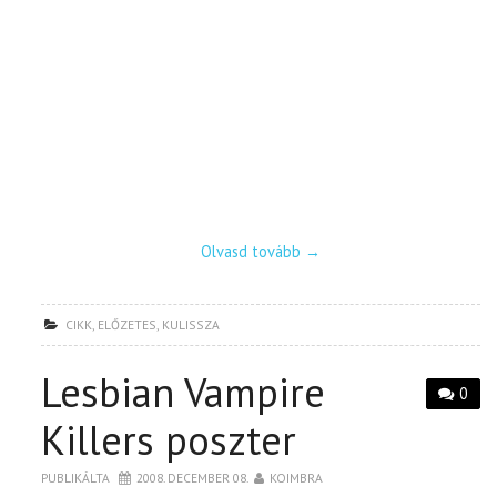
Olvasd tovább
→
CIKK
,
ELŐZETES
,
KULISSZA
Lesbian Vampire
0
Killers poszter
PUBLIKÁLTA
2008. DECEMBER 08.
KOIMBRA