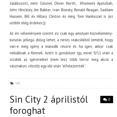
találkozott, mint Colonel Oliver North, Khomeini Ayatollah,
John Hinckley, Jim Bakker, Ivan Boesky, Ronald Reagan, Saddam
Hussein, Bill és Hillary Clinton és még Tom Hanksszel is (ez
utóbbi elég érdekes:)).
Az én véleményem szerint ez csak egy amolyan közvélemény-
kutatás jellegű dolog lehet, a netes reakciókból lemérik, hogy
van-e még igény a második részre és ha igen, akkor csak
nekiállnak a filmnek. Azért is gondolom így, mivel 9/11 után a
stúdiók az ígéreteiket (nem lesz több terror meg akció a
vásznakon, stbstb) egy idő után “elfelejtették”.
HÍR
Sin City 2 áprilistól
0
foroghat