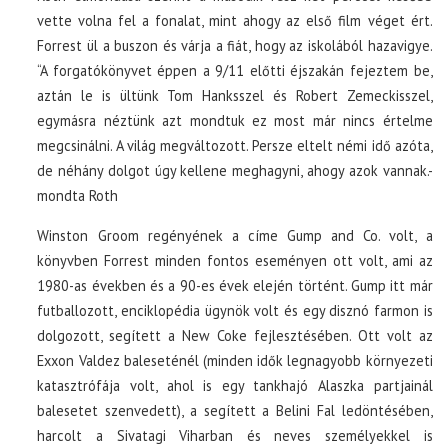
vette volna fel a fonalat, mint ahogy az első film véget ért.
Forrest ül a buszon és várja a fiát, hogy az iskolából hazavigye.
“A forgatókönyvet éppen a 9/11 előtti éjszakán fejeztem be,
aztán le is ültünk Tom Hanksszel és Robert Zemeckisszel,
egymásra néztünk azt mondtuk ez most már nincs értelme
megcsinálni. A világ megváltozott. Persze eltelt némi idő azóta,
de néhány dolgot úgy kellene meghagyni, ahogy azok vannak.-
mondta Roth
Winston Groom regényének a címe Gump and Co. volt, a
könyvben Forrest minden fontos eseményen ott volt, ami az
1980-as években és a 90-es évek elején történt. Gump itt már
futballozott, enciklopédia ügynök volt és egy disznó farmon is
dolgozott, segített a New Coke fejlesztésében. Ott volt az
Exxon Valdez baleseténél (minden idők legnagyobb környezeti
katasztrófája volt, ahol is egy tankhajó Alaszka partjainál
balesetet szenvedett), a segített a Belini Fal ledöntésében,
harcolt a Sivatagi Viharban és neves személyekkel is