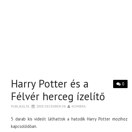
Harry Potter és a
0
Félvér herceg ízelítő
PUBLIKÁLTA
2008. DECEMBER 08.
KOIMBRA
5 darab kis videót láthattok a hatodik Harry Potter mozihoz
kapcsolódóan.