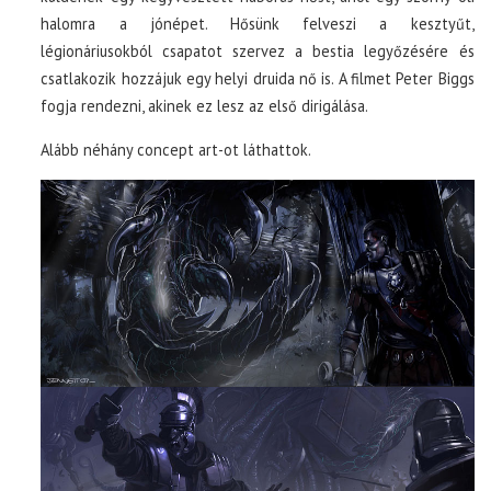
halomra a jónépet. Hősünk felveszi a kesztyűt,
légionáriusokból csapatot szervez a bestia legyőzésére és
csatlakozik hozzájuk egy helyi druida nő is. A filmet Peter Biggs
fogja rendezni, akinek ez lesz az első dirigálása.
Alább néhány concept art-ot láthattok.