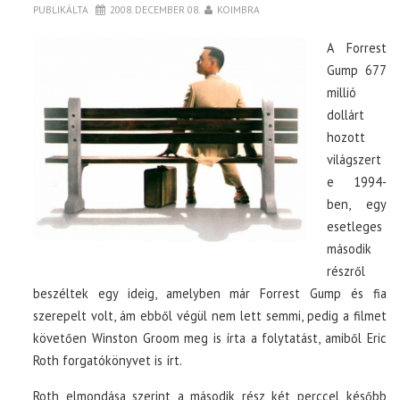
PUBLIKÁLTA
2008. DECEMBER 08.
KOIMBRA
A Forrest
Gump 677
millió
dollárt
hozott
világszert
e 1994-
ben, egy
esetleges
második
részről
beszéltek egy ideig, amelyben már Forrest Gump és fia
szerepelt volt, ám ebből végül nem lett semmi, pedig a filmet
követően Winston Groom meg is írta a folytatást, amiből Eric
Roth forgatókönyvet is írt.
Roth elmondása szerint a második rész két perccel később