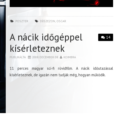
POSZTER
DÍJSZEZON
,
OSCAR
A nácik időgéppel
14
kísérleteznek
PUBLIKÁLTA
2008. DECEMBER 08.
KOIMBRA
11 perces magyar sci-fi rövidfilm. A nácik időutazással
kísérleteznek, de igazán nem tudják még, hogyan működik.