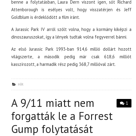
benne a folytatásban, Laura Dern viszont igen, sőt Richard
Attenborough is esélyes volt, hogy visszatérjen és Jeff
Goldblum is érdeklődött a film iránt.
A Jurassic Park IV arról szólt volna, hogy a kormány kiképzi a
dinoszauruszokat, így a lények tudtak volna fegyverrel bánni.
Az első Jurassic Park 1993-ban 914,6 millió dollárt hozott
világszerte, a második pedig már csak 618,6 milliót
kasszírozott, a harmadik rész pedig 368,7 millióval zárt.
HÍR
A 9/11 miatt nem
1
forgatták le a Forrest
Gump folytatását