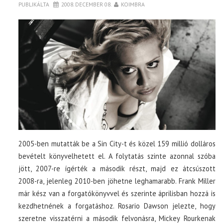
PUBLIKÁLTA
2008. DECEMBER 08.
KOIMBRA
2005-ben mutatták be a Sin City-t és közel 159 millió dolláros
bevételt könyvelhetett el. A folytatás szinte azonnal szóba
jött, 2007-re ígérték a második részt, majd ez átcsúszott
2008-ra, jelenleg 2010-ben jöhetne leghamarabb. Frank Miller
már kész van a forgatókönyvvel és szerinte áprilisban hozzá is
kezdhetnének a forgatáshoz. Rosario Dawson jelezte, hogy
szeretne visszatérni a második felvonásra, Mickey Rourkenak