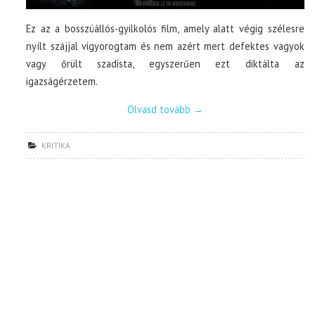
Ez az a bosszúállós-gyilkolós film, amely alatt végig szélesre
nyílt szájjal vigyorogtam és nem azért mert defektes vagyok
vagy őrült szadista, egyszerűen ezt diktálta az
igazságérzetem.
Olvasd tovább
→
KRITIKA