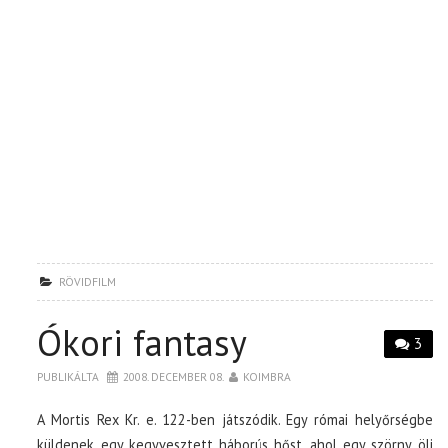
RÖVIDFILM
Ókori fantasy
3
PUBLIKÁLTA
2008. DECEMBER 08.
KOIMBRA
A Mortis Rex Kr. e. 122-ben játszódik. Egy római helyőrségbe
küldenek egy kegyvesztett háborús hőst, ahol egy szörny öli