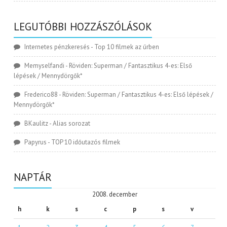
LEGUTÓBBI HOZZÁSZÓLÁSOK
Internetes pénzkeresés
-
Top 10 filmek az űrben
Memyselfandi
-
Röviden: Superman / Fantasztikus 4-es: Első
lépések / Mennydörgők*
Frederico88
-
Röviden: Superman / Fantasztikus 4-es: Első lépések /
Mennydörgők*
BKaulitz
-
Alias sorozat
Papyrus
-
TOP 10 időutazós filmek
NAPTÁR
2008. december
h
k
s
c
p
s
v