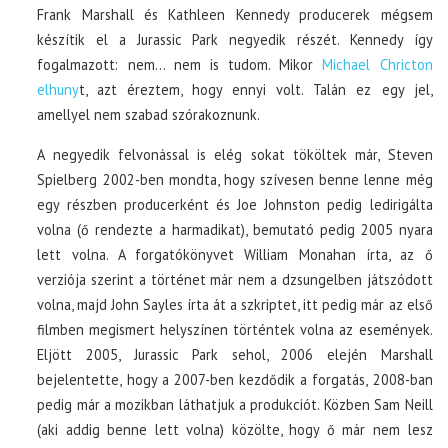
Frank Marshall és Kathleen Kennedy producerek mégsem
készítik el a Jurassic Park negyedik részét. Kennedy így
fogalmazott: nem… nem is tudom. Mikor
Michael Chricton
elhuny
t, azt éreztem, hogy ennyi volt. Talán ez egy jel,
amellyel nem szabad szórakoznunk.
A negyedik felvonással is elég sokat tököltek már, Steven
Spielberg 2002-ben mondta, hogy szívesen benne lenne még
egy részben producerként és Joe Johnston pedig ledirigálta
volna (ő rendezte a harmadikat), bemutató pedig 2005 nyara
lett volna. A forgatókönyvet William Monahan írta, az ő
verziója szerint a történet már nem a dzsungelben játszódott
volna, majd John Sayles írta át a szkriptet, itt pedig már az első
filmben megismert helyszínen történtek volna az események.
Eljött 2005, Jurassic Park sehol, 2006 elején Marshall
bejelentette, hogy a 2007-ben kezdődik a forgatás, 2008-ban
pedig már a mozikban láthatjuk a produkciót. Közben Sam Neill
(aki addig benne lett volna) közölte, hogy ő már nem lesz