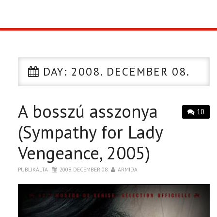
TOP10
KULISSZA
DAY:
2008. DECEMBER 08.
CIKK
A bosszú asszonya
PÓLÓ RENDELÉS
10
(Sympathy for Lady
Vengeance, 2005)
PUBLIKÁLTA
2008. DECEMBER 08.
ARMIDA