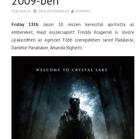
2009-ben
PUBLIKÁLTA
2008. DECEMBER 08.
KOIMBRA
Friday 13th:
Jason 10 részen keresztül aprította az
embereket, majd összecsapott Freddy Krugerrel is. Jövőre
újrakezdheti az egészet. Főbb szerepekben: Jared Padalecki,
Danielle Panabaker, Amanda Righetti.