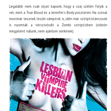
Legalább nem csak olyat kapunk, hogy a száj szélén folyik a
vér, mint a True Blood és a Jennifer’s Body poszterén. Na szóval
mostmár lesznek leszbi vámpírok is, idén már sztriptíztáncosok
is nyomták a vérszívósdit a Zombi sztriptízben (videón
megjelent nálunk, nem ajánlom senkinek).