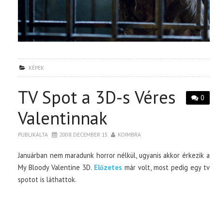
KÉPEK
TV Spot a 3D-s Véres
0
Valentinnak
PUBLIKÁLTA
2008. DECEMBER 15.
KOIMBRA
Januárban nem maradunk horror nélkül, ugyanis akkor érkezik a
My Bloody Valentine 3D.
Előzetes
már volt, most pedig egy tv
spotot is láthattok.