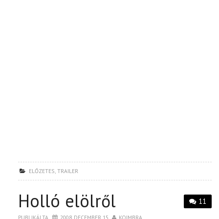
ELŐZETES
,
TRAILER
Holló elölről
11
PUBLIKÁLTA
2008. DECEMBER 15.
KOIMBRA