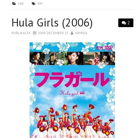
HÍR
RIP
Hula Girls (2006)
2
PUBLIKÁLTA
2008. DECEMBER 15.
ARMIDA