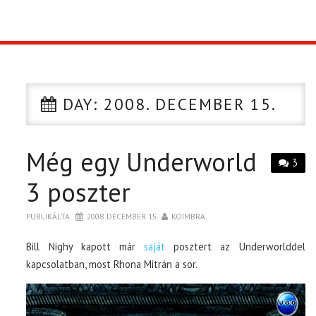
TOP10
KULISSZA
DAY:
2008. DECEMBER 15.
CIKK
Még egy Underworld
PÓLÓ RENDELÉS
3
3 poszter
PUBLIKÁLTA
2008. DECEMBER 15.
KOIMBRA
Bill Nighy kapott már
saját
posztert az Underworlddel
kapcsolatban, most Rhona Mitrán a sor.