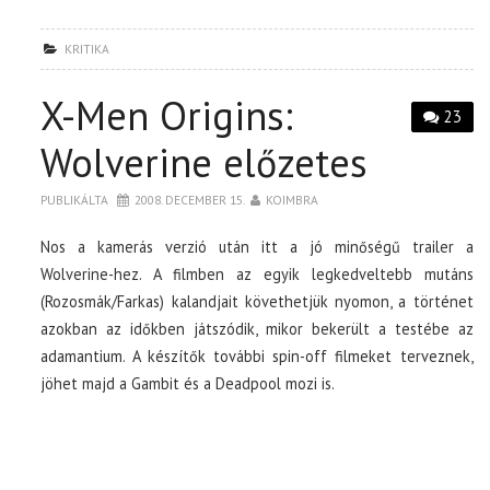
KRITIKA
X-Men Origins:
23
Wolverine előzetes
PUBLIKÁLTA
2008. DECEMBER 15.
KOIMBRA
Nos a kamerás verzió után itt a jó minőségű trailer a
Wolverine-hez. A filmben az egyik legkedveltebb mutáns
(Rozosmák/Farkas) kalandjait követhetjük nyomon, a történet
azokban az időkben játszódik, mikor bekerült a testébe az
adamantium. A készítők további spin-off filmeket terveznek,
jöhet majd a Gambit és a Deadpool mozi is.