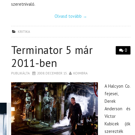
szeretnivaló.
Olvasd tovább
→
KRITIKA
Terminator 5 már
0
2011-ben
PUBLIKÁLTA
2008. DECEMBER 15.
KOIMBRA
A Halcyon Co.
fejesei,
Derek
Anderson és
Victor
Kubicek (ők
szerezték