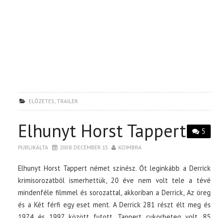
ELŐZETES
,
TRAILER
Elhunyt Horst Tappert
5
PUBLIKÁLTA
2008. DECEMBER 15.
KOIMBRA
Elhunyt Horst Tappert német színész. Őt leginkább a Derrick
krimisorozatból ismerhettük, 20 éve nem volt tele a tévé
mindenféle filmmel és sorozattal, akkoriban a Derrick, Az öreg
és a Két férfi egy eset ment. A Derrick 281 részt élt meg és
1974 és 1997 között futott. Tappert cukorbeteg volt, 85