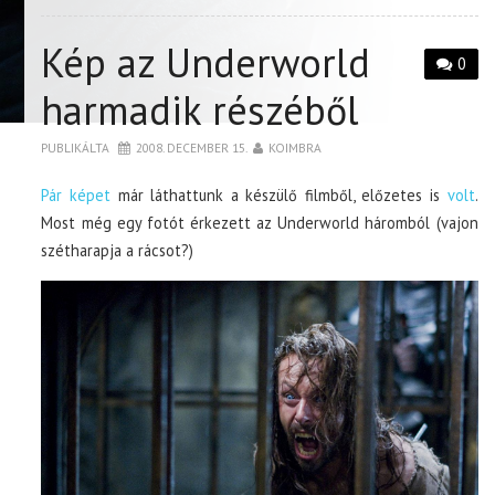
Kép az Underworld
0
harmadik részéből
PUBLIKÁLTA
2008. DECEMBER 15.
KOIMBRA
Pár képet
már láthattunk a készülő filmből, előzetes is
volt
.
Most még egy fotót érkezett az Underworld háromból (vajon
szétharapja a rácsot?)