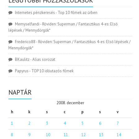
LEGUTÓBBI HOZZÁSZÓLÁSOK
Internetes pénzkeresés
-
Top 10 filmek az űrben
Memyselfandi
-
Röviden: Superman / Fantasztikus 4-es: Első
lépések / Mennydörgők*
Frederico88
-
Röviden: Superman / Fantasztikus 4-es: Első lépések /
Mennydörgők*
BKaulitz
-
Alias sorozat
Papyrus
-
TOP 10 időutazós filmek
NAPTÁR
2008. december
h
k
s
c
p
s
v
1
2
3
4
5
6
7
8
9
10
11
12
13
14