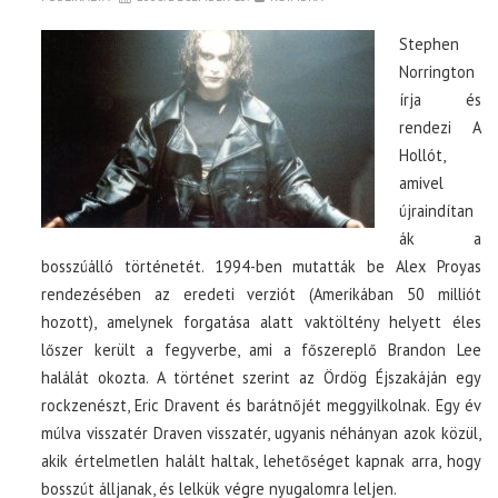
Stephen
Norrington
írja és
rendezi A
Hollót,
amivel
újraindítan
ák a
bosszúálló történetét. 1994-ben mutatták be Alex Proyas
rendezésében az eredeti verziót (Amerikában 50 milliót
hozott), amelynek forgatása alatt vaktöltény helyett éles
lőszer került a fegyverbe, ami a főszereplő Brandon Lee
halálát okozta. A történet szerint az Ördög Éjszakáján egy
rockzenészt, Eric Dravent és barátnőjét meggyilkolnak. Egy év
múlva visszatér Draven visszatér, ugyanis néhányan azok közül,
akik értelmetlen halált haltak, lehetőséget kapnak arra, hogy
bosszút álljanak, és lelkük végre nyugalomra leljen.