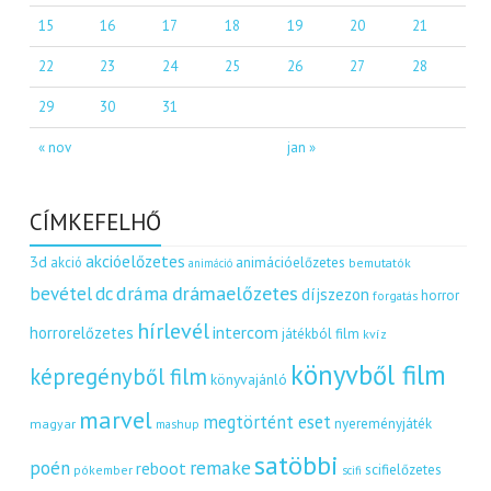
15
16
17
18
19
20
21
22
23
24
25
26
27
28
29
30
31
« nov
jan »
CÍMKEFELHŐ
akcióelőzetes
3d
akció
animációelőzetes
bemutatók
animáció
dráma
drámaelőzetes
bevétel
dc
díjszezon
horror
forgatás
hírlevél
intercom
horrorelőzetes
játékból film
kvíz
könyvből film
képregényből film
könyvajánló
marvel
megtörtént eset
nyereményjáték
magyar
mashup
satöbbi
remake
poén
reboot
scifielőzetes
pókember
scifi