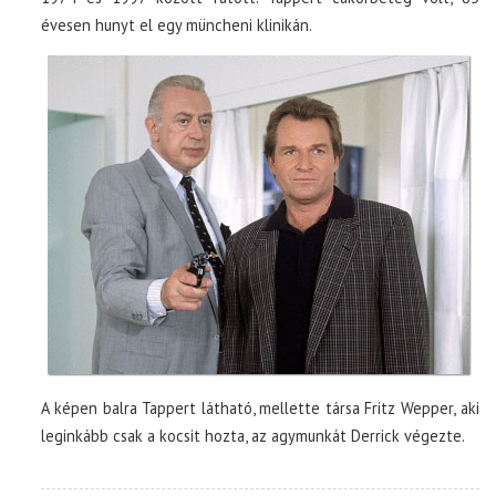
évesen hunyt el egy müncheni klinikán.
A képen balra Tappert látható, mellette társa Fritz Wepper, aki
leginkább csak a kocsit hozta, az agymunkát Derrick végezte.