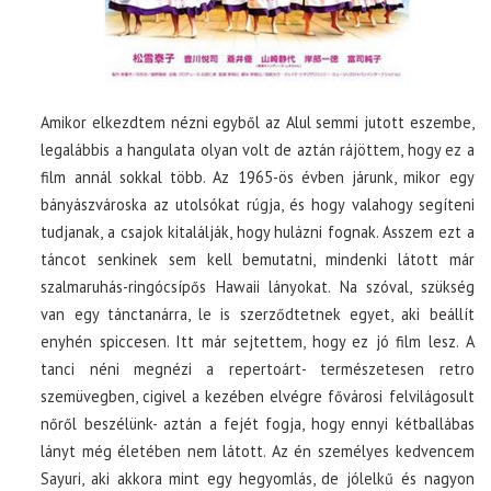
Amikor elkezdtem nézni egyből az Alul semmi jutott eszembe,
legalábbis a hangulata olyan volt de aztán rájöttem, hogy ez a
film annál sokkal több. Az 1965-ös évben járunk, mikor egy
bányászvároska az utolsókat rúgja, és hogy valahogy segíteni
tudjanak, a csajok kitalálják, hogy hulázni fognak. Asszem ezt a
táncot senkinek sem kell bemutatni, mindenki látott már
szalmaruhás-ringócsípős Hawaii lányokat. Na szóval, szükség
van egy tánctanárra, le is szerződtetnek egyet, aki beállít
enyhén spiccesen. Itt már sejtettem, hogy ez jó film lesz. A
tanci néni megnézi a repertoárt- természetesen retro
szemüvegben, cigivel a kezében elvégre fővárosi felvilágosult
nőről beszélünk- aztán a fejét fogja, hogy ennyi kétballábas
lányt még életében nem látott. Az én személyes kedvencem
Sayuri, aki akkora mint egy hegyomlás, de jólelkű és nagyon