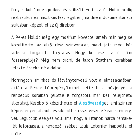
Proyas kultfilmje gótikus és stilizált volt, az új Holló pedig
realisztikus és misztikus lesz egyben, majdnem dokumentarista
stílusban képzeli el az új direktor.
A 94-es Hollót még egy mozifilm követte, amely már meg se
közelítette az első rész színvonalát, majd jött még két
videóra forgatott folytatás. Hogy ki lesz az új film
főszereplője? Még nem tudni, de Jason Statham korábban
jelezte érdekelné a dolog.
Norrington sminkes és látványtervező volt a filmszakmában,
aztán a Penge képregényfilmmel tette le a névjegyét a
rendezők soraiban (előtte is forgatott már két felejthető
alkotást). Később ő készíthette el
A szövetség
et, ami szintén
képregényen alapult és sikerült is összevesznie Sean Connery-
vel. Legutóbb esélyes volt arra, hogy a Titánok harca remake-
jét leforgassa, a rendezői széket Louis Leterrier happolta el
előle.