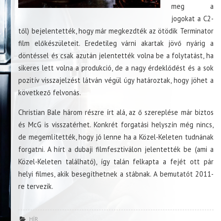
meg a
jogokat a C2-
től) bejelentették, hogy már megkezdték az ötödik Terminator
film előkészületeit. Eredetileg várni akartak jövő nyárig a
döntéssel és csak azután jelentették volna be a folytatást, ha
sikeres lett volna a produkció, de a nagy érdeklődést és a sok
pozitív visszajelzést látván végül úgy határoztak, hogy jöhet a
következő felvonás.
Christian Bale három részre írt alá, az ő szereplése már biztos
és McG is visszatérhet. Konkrét forgatási helyszín még nincs,
de megemlítették, hogy jó lenne ha a Közel-Keleten tudnának
forgatni. A hírt a dubaji filmfesztiválon jelentették be (ami a
Közel-Keleten található), így talán felkapta a fejét ott pár
helyi filmes, akik besegíthetnek a stábnak. A bemutatót 2011-
re tervezik.
HÍR