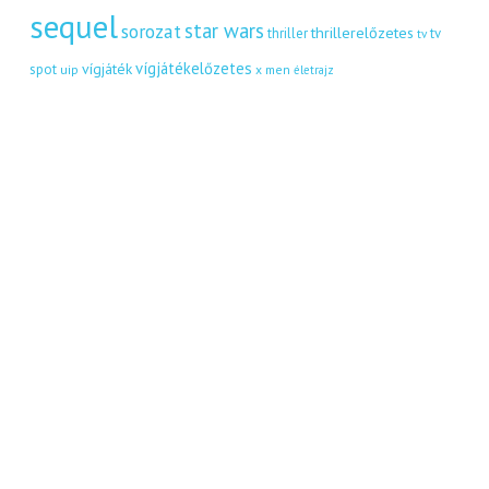
sequel
star wars
sorozat
thrillerelőzetes
thriller
tv
tv
vígjátékelőzetes
vígjáték
spot
uip
x men
életrajz