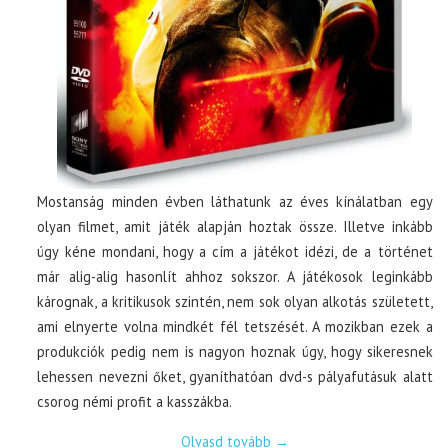
Mostanság minden évben láthatunk az éves kínálatban egy
olyan filmet, amit játék alapján hoztak össze. Illetve inkább
úgy kéne mondani, hogy a cím a játékot idézi, de a történet
már alig-alig hasonlít ahhoz sokszor. A játékosok leginkább
kárognak, a kritikusok szintén, nem sok olyan alkotás született,
ami elnyerte volna mindkét fél tetszését. A mozikban ezek a
produkciók pedig nem is nagyon hoznak úgy, hogy sikeresnek
lehessen nevezni őket, gyaníthatóan dvd-s pályafutásuk alatt
csorog némi profit a kasszákba.
Olvasd tovább
→