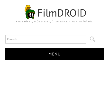
FilmDROID
FRISS HÍREK, ELŐZETESEK, ÚJDONSÁGOK A FILM VILÁGÁBÓL.
MENU
HÍR
TRAILER
KRITIKA
BOXOFFICE