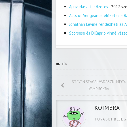
Apavadászat előzetes
- 2017. s
Acts of Vengeance előzetes – Ba
Jonathan Levine rendezheti az A
Scorsese és DiCaprio vinné vász
HÍR
STEVEN SEAGAL VADÁSZNI MEGY.
VÁMPÍROKRA
KOIMBRA
TOVABBI BEJE