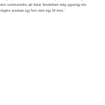
enc színésznődre, aki fiatal. Kezdetben még ugyanígy néz
a végére azonban úgy fest, mint egy 50 éves.”