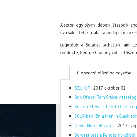
A sztori egy olyan időben játszódik, a
ez csak a felszín, alatta pedig már köze
Legutóbb a Solarist láthattuk, ami 
rendezte, George Clooney volt a főszer
A szerző előző bejegyzései
SZÜNET
- 2017. október 02.
Box Office: Tom Cruise visszafog
Kristen Stewart lehet Charlie eg
2019-ben jön a Men in Black spi
Never Here előzetes
- 2017. sze
Sorozat lesz a Rendes fickókból