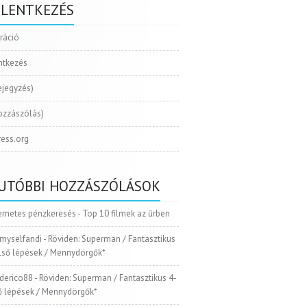
ELENTKEZÉS
tráció
ntkezés
ejegyzés)
ozzászólás)
ess.org
UTÓBBI HOZZÁSZÓLÁSOK
ernetes pénzkeresés
-
Top 10 filmek az űrben
myselfandi
-
Röviden: Superman / Fantasztikus
Első lépések / Mennydörgők*
ederico88
-
Röviden: Superman / Fantasztikus 4-
ső lépések / Mennydörgők*