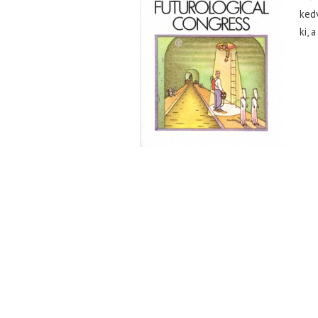
kedv
ki, 