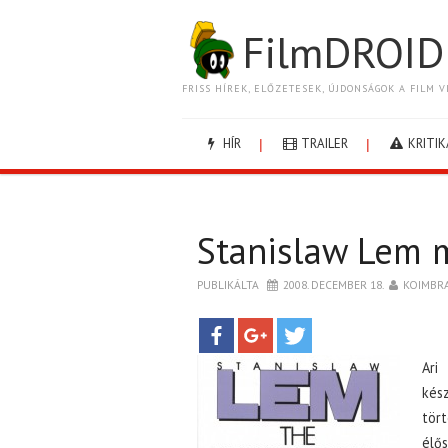
FilmDROID
FRISS HÍREK, ELŐZETESEK, ÚJDONSÁGOK A FILM V
HÍR
TRAILER
KRITIK
Stanislaw Lem 
PUBLIKÁLTA
2008. DECEMBER 18.
KOIMBR
Ari
kész
tör
élő