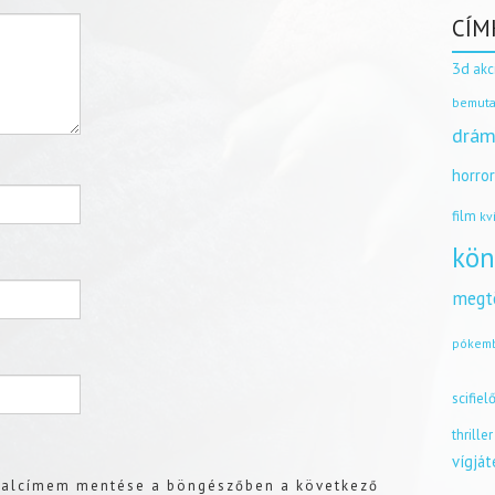
CÍM
3d
akc
bemuta
drám
horro
film
kv
kön
megt
pókem
scifiel
thriller
vígjá
dalcímem mentése a böngészőben a következő