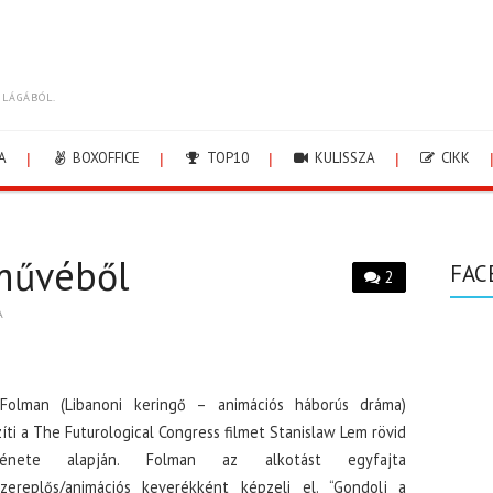
ILÁGÁBÓL.
A
BOXOFFICE
TOP10
KULISSZA
CIKK
művéből
FAC
2
A
 Folman (Libanoni keringő – animációs háborús dráma)
íti a The Futurological Congress filmet Stanislaw Lem rövid
ténete alapján. Folman az alkotást egyfajta
szereplős/animációs keverékként képzeli el. “Gondolj a