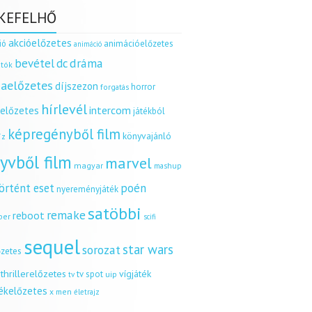
KEFELHŐ
akcióelőzetes
ió
animációelőzetes
animáció
dráma
bevétel
dc
tók
aelőzetes
díjszezon
horror
forgatás
hírlevél
intercom
relőzetes
játékból
képregényből film
könyvajánló
íz
yvből film
marvel
magyar
mashup
örtént eset
poén
nyereményjáték
satöbbi
remake
reboot
ber
scifi
sequel
star wars
sorozat
őzetes
thrillerelőzetes
vígjáték
tv spot
uip
tv
tékelőzetes
x men
életrajz