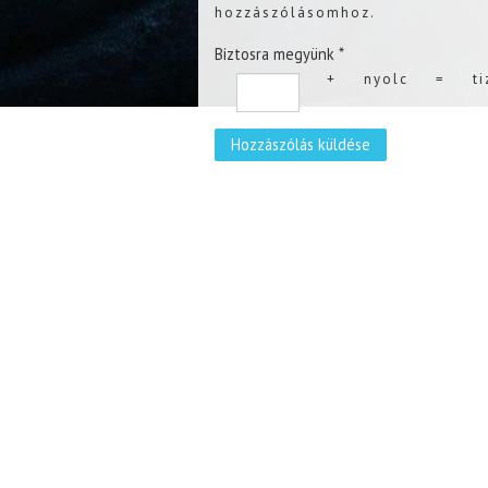
hozzászólásomhoz.
Biztosra megyünk
*
+
nyolc
=
t