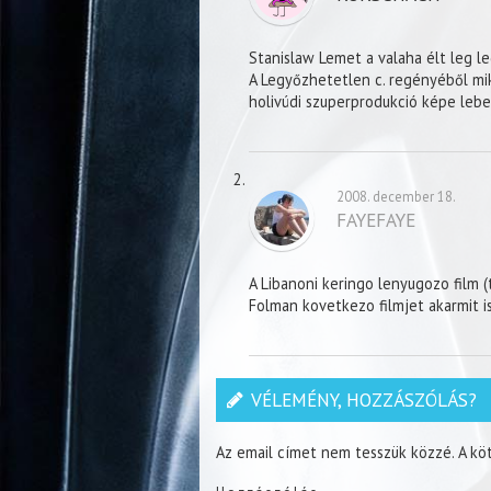
Stanislaw Lemet a valaha élt leg le
A Legyőzhetetlen c. regényéből mi
holivúdi szuperprodukció képe leb
2008. december 18.
FAYEFAYE
A Libanoni keringo lenyugozo film (t
Folman kovetkezo filmjet akarmit is 
VÉLEMÉNY, HOZZÁSZÓLÁS?
Az email címet nem tesszük közzé.
A kö