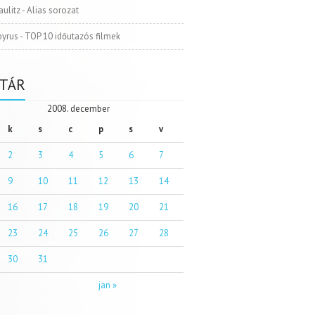
aulitz
-
Alias sorozat
pyrus
-
TOP 10 időutazós filmek
TÁR
2008. december
k
s
c
p
s
v
2
3
4
5
6
7
9
10
11
12
13
14
16
17
18
19
20
21
23
24
25
26
27
28
30
31
jan »