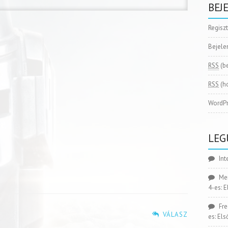
BEJ
Regisz
Bejele
RSS
(b
RSS
(h
WordPr
LEG
Int
Me
4-es: 
Fr
VÁLASZ
es: El