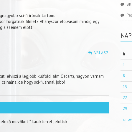
BK
gnagyobb sci-fi írónak tartom.
Pa
kor forgatnak filmet? Ahányszor elolvasom mindig egy
eg a szemem előtt
NAP
VÁLASZ
h
1
uti elviszi a legjobb kulfoldi film Oscart), nagyon varnam
8
csinalna, de hogy sci-fi, annal jobb!
15
22
29
« nov
telező mezőket
*
karakterrel jelöltük