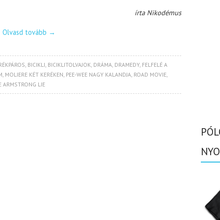
írta Nikodémus
Olvasd tovább
→
RÉKPÁROS
,
BICIKLI
,
BICIKLITOLVAJOK
,
DRÁMA
,
DRAMEDY
,
FELFELÉ A
M
,
MOLIERE KÉT KERÉKEN
,
PEE-WEE NAGY KALANDJA
,
ROAD MOVIE
,
E ARMSTRONG LIE
PÓL
NYO