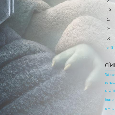
3
10
17
24
31
« Júl
CÍM
3d
akc
bemuta
drám
horro
film
kv