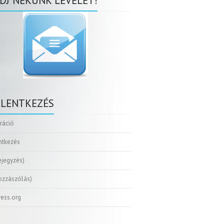
DJ NEKÜNK LEVELET!
ELENTKEZÉS
tráció
ntkezés
ejegyzés)
ozzászólás)
ess.org