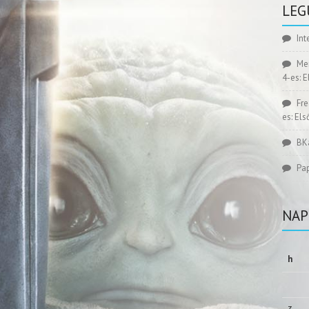
LEG
Int
Me
4-es: 
Fr
es: El
BK
Pa
NAP
h