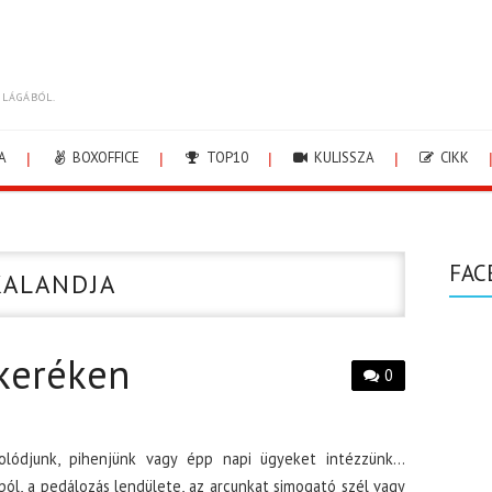
ILÁGÁBÓL.
A
BOXOFFICE
TOP10
KULISSZA
CIKK
FAC
KALANDJA
 keréken
0
pcsolódjunk, pihenjünk vagy épp napi ügyeket intézzünk…
ból, a pedálozás lendülete, az arcunkat simogató szél vagy