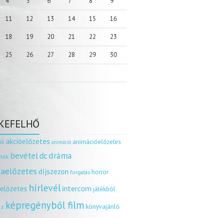
4
5
6
7
8
9
11
12
13
14
15
16
18
19
20
21
22
23
25
26
27
28
29
30
KEFELHŐ
akcióelőzetes
ió
animációelőzetes
animáció
dráma
bevétel
dc
tók
aelőzetes
díjszezon
horror
forgatás
hírlevél
intercom
relőzetes
játékból
képregényből film
könyvajánló
íz