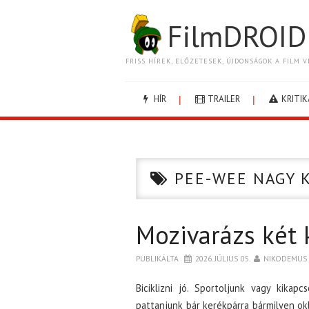
FilmDROID
FRISS HÍREK, ELŐZETESEK, ÚJDONSÁGOK A FILM V
HÍR
TRAILER
KRITIK
PEE-WEE NAGY 
Mozivarázs két
PUBLIKÁLTA
2026. JÚLIUS 05.
NIKODEMUS
Biciklizni jó. Sportoljunk vagy kika
pattanjunk bár kerékpárra bármilyen ok