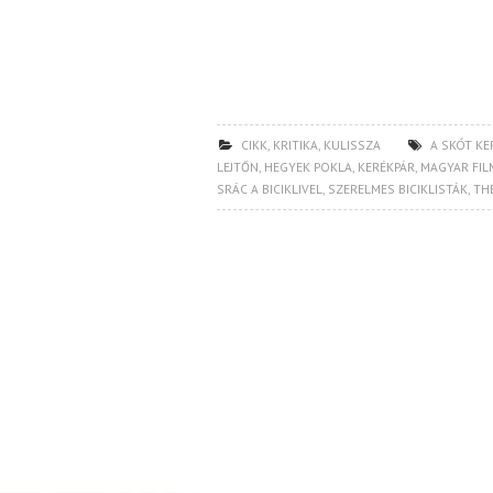
CIKK
,
KRITIKA
,
KULISSZA
A SKÓT KE
LEJTŐN
,
HEGYEK POKLA
,
KERÉKPÁR
,
MAGYAR FIL
SRÁC A BICIKLIVEL
,
SZERELMES BICIKLISTÁK
,
TH