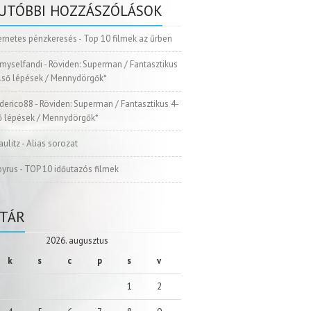
UTÓBBI HOZZÁSZÓLÁSOK
ernetes pénzkeresés
-
Top 10 filmek az űrben
myselfandi
-
Röviden: Superman / Fantasztikus
Első lépések / Mennydörgők*
ederico88
-
Röviden: Superman / Fantasztikus 4-
ső lépések / Mennydörgők*
aulitz
-
Alias sorozat
pyrus
-
TOP 10 időutazós filmek
TÁR
2026. augusztus
k
s
c
p
s
v
1
2