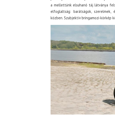
a mellettünk elsuhanó táj látványa fe
elfoglaltság: barátságok, szerelmek,
közben. Szubjektív bringamozi-körkép k