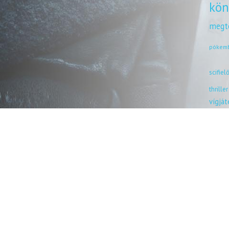
kön
megt
pókem
scifiel
thriller
vígjá