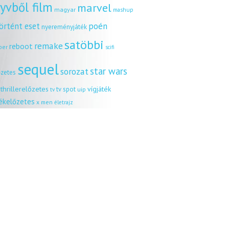
yvből film
marvel
magyar
mashup
örtént eset
poén
nyereményjáték
satöbbi
remake
reboot
ber
scifi
sequel
star wars
sorozat
őzetes
thrillerelőzetes
vígjáték
tv spot
uip
tv
tékelőzetes
x men
életrajz