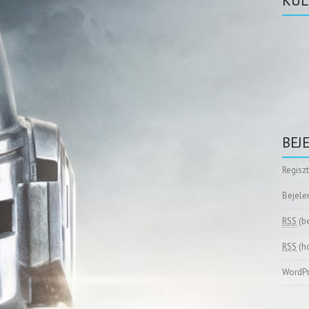
KÜL
BEJ
Regisz
Bejele
RSS
(b
RSS
(h
WordPr