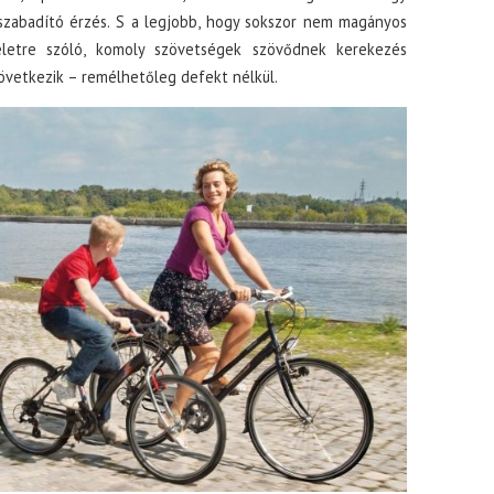
lszabadító érzés. S a legjobb, hogy sokszor nem magányos
 életre szóló, komoly szövetségek szövődnek kerekezés
övetkezik – remélhetőleg defekt nélkül.