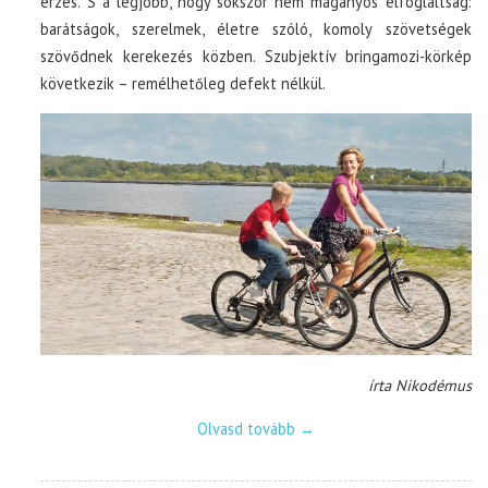
érzés. S a legjobb, hogy sokszor nem magányos elfoglaltság:
barátságok, szerelmek, életre szóló, komoly szövetségek
szövődnek kerekezés közben. Szubjektív bringamozi-körkép
következik – remélhetőleg defekt nélkül.
írta Nikodémus
Olvasd tovább
→