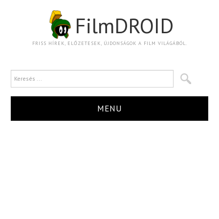
FilmDROID
FRISS HÍREK, ELŐZETESEK, ÚJDONSÁGOK A FILM VILÁGÁBÓL.
MENU
HÍR
TRAILER
KRITIKA
BOXOFFICE