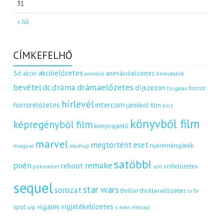
31
« Júl
CÍMKEFELHŐ
akcióelőzetes
3d
akció
animációelőzetes
bemutatók
animáció
dráma
drámaelőzetes
bevétel
dc
díjszezon
horror
forgatás
hírlevél
intercom
horrorelőzetes
játékból film
kvíz
könyvből film
képregényből film
könyvajánló
marvel
megtörtént eset
nyereményjáték
magyar
mashup
satöbbi
remake
poén
reboot
scifielőzetes
pókember
scifi
sequel
star wars
sorozat
thrillerelőzetes
thriller
tv
tv
vígjátékelőzetes
vígjáték
spot
uip
x men
életrajz