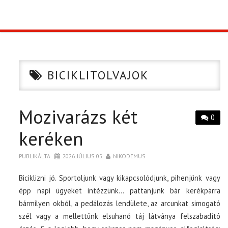
TOP10
KULISSZA
BICIKLITOLVAJOK
CIKK
Mozivarázs két
PÓLÓ RENDELÉS
0
keréken
PUBLIKÁLTA
2026. JÚLIUS 05.
NIKODEMUS
Biciklizni jó. Sportoljunk vagy kikapcsolódjunk, pihenjünk vagy
épp napi ügyeket intézzünk… pattanjunk bár kerékpárra
bármilyen okból, a pedálozás lendülete, az arcunkat simogató
szél vagy a mellettünk elsuhanó táj látványa felszabadító